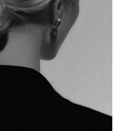
Přihlášením k newsletteru souhlasíte s
Obcho
společnosti BurdaMedia Extra s.r.o.
a potv
Zásadami ochrany soukromí
- BurdaMedia E
pracovat zejména k organizaci a vyhodnocení 
Chcete navíc dostávat i další zajímavé a exkluz
Pokud souhlasíte se zpracováním údajů k tom
soukromí BurdaMedia Extra s.r.o.
, zaškrtnět