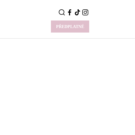
PŘEDPLATNÉ
VÍCE
Y
CELEBRITY
Novinky
Styl slavných
Rozhovory
ie