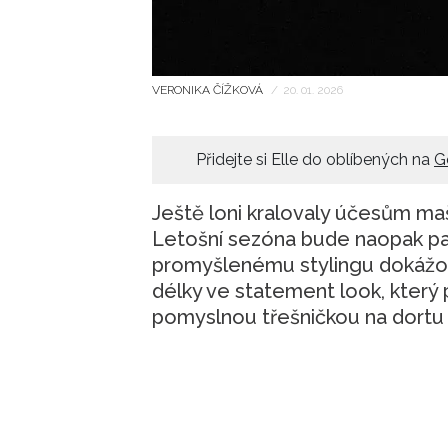
VERONIKA ČÍŽKOVÁ
/
20. 01. 2026
Přidejte si Elle do oblíbených na
G
Ještě loni kralovaly účesům ma
Letošní sezóna bude naopak pat
promyšlenému stylingu dokážou
délky ve statement look, který
pomyslnou třešničkou na dortu 