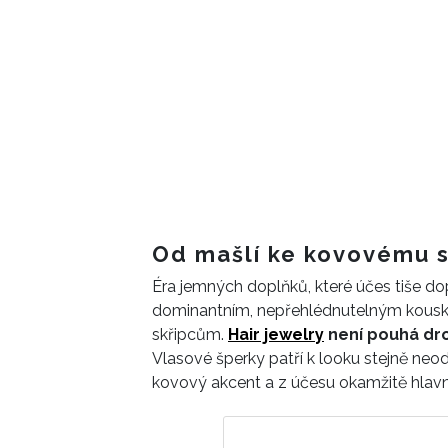
Od mašlí ke kovovému 
Éra jemných doplňků, které účes tiše do
dominantním, nepřehlédnutelným kou
skřipcům.
Hair jewelry
není pouhá dro
Vlasové šperky patří k looku stejně neod
kovový akcent a z účesu okamžitě hlavn