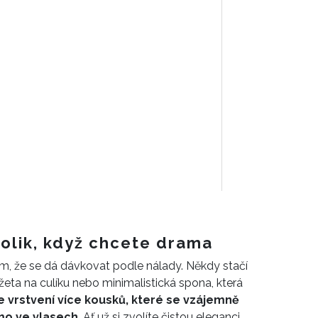
kolik, když chcete drama
tom, že se dá dávkovat podle nálady. Někdy stačí
eta na culíku nebo minimalistická spona, která
e vrstvení více kousků, které se vzájemně
ímo ve vlasech
. Ať už si zvolíte čistou eleganci