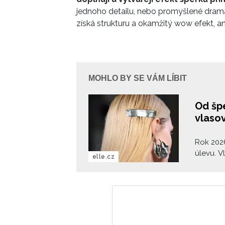
jednoho detailu, nebo promyšlené drama 
získá strukturu a okamžitý wow efekt, ani
MOHLO BY SE VÁM LÍBIT
Od šp
vlaso
Rok 2026
úlevu. V
elle.cz
takové, 
neskrývá 
kudrnaté
vás kone