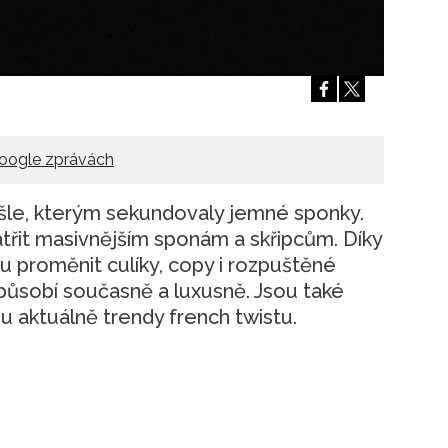
oogle zprávách
šle, kterým sekundovaly jemné sponky.
řit masivnějším sponám a skřipcům. Díky
 proměnit culíky, copy i rozpuštěné
 působí současně a luxusně. Jsou také
u aktuálně trendy french twistu.