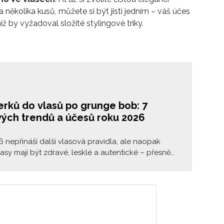
několika kusů, můžete si být jisti jedním – váš účes
ž by vyžadoval složité stylingové triky.
erků do vlasů po grunge bob: 7
vých trendů a účesů roku 2026
 nepřináší další vlasová pravidla, ale naopak
lasy mají být zdravé, lesklé a autentické – přesně
jaké skutečně jsou. Přirozená textura se už
ani nekrotí, ale slaví. Ať už jsou vaše vlasy
, krepaté, vlnité nebo rovné, trendy příštího roku
čně nenutí být někým jiným.