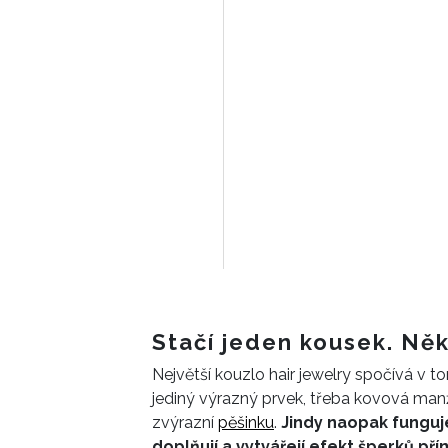
Stačí jeden kousek. Ně
Největší kouzlo hair jewelry spočívá v 
jediný výrazný prvek, třeba kovová manž
zvýrazní
pěšinku
.
Jindy naopak funguj
doplňují a vytvářejí efekt šperků př