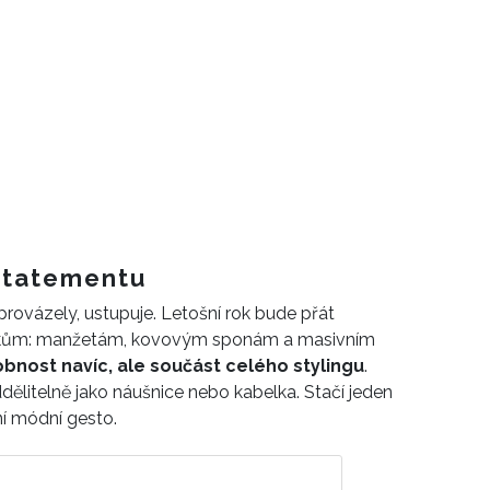
statementu
provázely, ustupuje. Letošní rok bude přát
skům: manžetám, kovovým sponám a masivním
bnost navíc, ale součást celého stylingu
.
dělitelně jako náušnice nebo kabelka. Stačí jeden
í módní gesto.