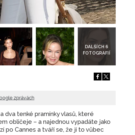
Přejít
do
galerie
oogle zprávách
a dva tenké pramínky vlasů, které
m obličeje – a najednou vypadáte jako
í po Cannes a tváří se, že jí to vůbec