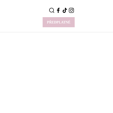
PŘEDPLATNÉ
VÍCE
Y
CELEBRITY
Novinky
Styl slavných
Rozhovory
ie