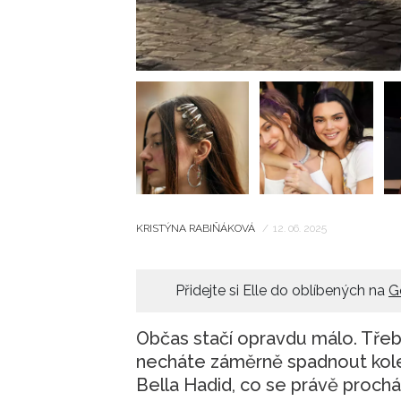
KRISTÝNA RABIŇÁKOVÁ
/
12. 06. 2025
Přidejte si Elle do oblíbených na
G
Občas stačí opravdu málo. Třeb
necháte záměrně spadnout kole
Bella Hadid, co se právě procház