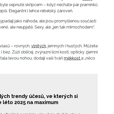
abyle sepnuté skřipcem – když necháte pár pramínků
epší. Elegantní i lehce rebelský zároveň.
vypadají jako náhoda, ale jsou promyšlenou součástí
ně, ale neupjatě. Sexy, ale „jen tak mimochodem“.
 vlasů – rovných,
vlnitých
, jemných i hustých. Můžete
bez. Zúží obličej, zvýrazní lícní kosti, opticky zjemní
tala levou nohou, dodají vaší tváři
měkkost
a „něco
lých trendy účesů, ve kterých si
te léto 2025 na maximum