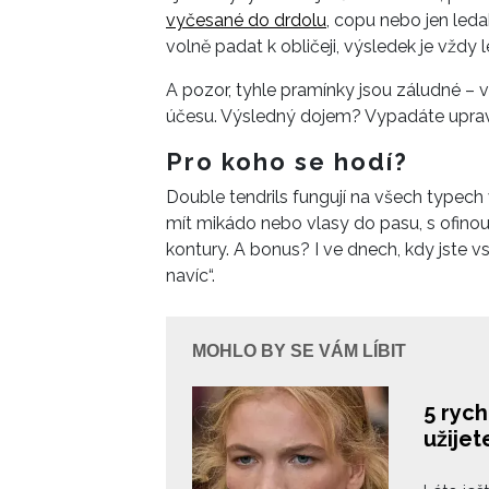
vyčesané do drdolu
, copu nebo jen led
volně padat k obličeji, výsledek je vždy l
A pozor, tyhle pramínky jsou záludné – 
účesu. Výsledný dojem? Vypadáte uprave
Pro koho se hodí?
Double tendrils fungují na všech typech
mít mikádo nebo vlasy do pasu, s ofinou i 
kontury. A bonus? I ve dnech, kdy jste vs
navíc“.
MOHLO BY SE VÁM LÍBIT
5 rych
užije