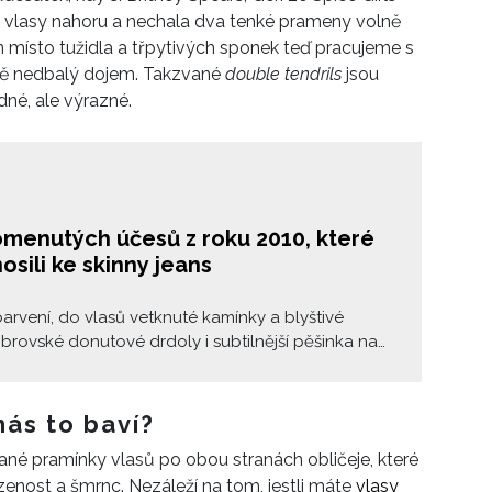
ila vlasy nahoru a nechala dva tenké prameny volně
en místo tužidla a třpytivých sponek teď pracujeme s
ně nedbalý dojem. Takzvané
double tendrils
jsou
né, ale výrazné.
omenutých účesů z roku 2010, které
osili ke skinny jeans
rvení, do vlasů vetknuté kamínky a blyštivé
 obrovské donutové drdoly i subtilnější pěšinka na
to byly nejoblíbenější účesové trendy první dekády
Jenže… ony jsou zase zpátky. Vídáme je ve filmech a
ech, na červených kobercích i v ulicích měst
nás to baví?
cích fashion weeky. Máme dvě možnosti. Tiše se s
hané pramínky vlasů po obou stranách obličeje, které
it a počkat, až se to zase přežene. A nebo lépe –
ozenost a šmrnc. Nezáleží na tom, jestli máte
vlasy
taky.