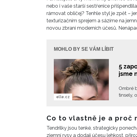
nebo i vaše starší sestřenice přišpendl
rámovat obličej? Tenhle styl je zpět – j
texturizačním sprejem a sázíme na jem
novou zbraní moderních účesů. Nenápad
MOHLO BY SE VÁM LÍBIT
5 zap
jsme n
Ombré ba
tinsely,
elle.cz
stranu, 
00 let. 
v seriál
Co to vlastně je a proč 
pořádají
Tendrilky jsou tenké, strategicky ponec
tím smíř
zjemní rysy a dodají účesu lehkost, přir
nosit je 