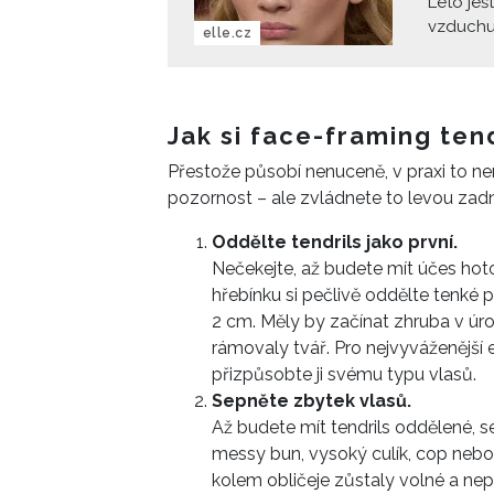
Léto ješ
vzduchu 
elle.cz
dilema. 
příchode
vlasy do
rychlé, 
Jak si face-framing ten
vlasům. 
Přestože působí nenuceně, v praxi to není
způsob, 
pozornost – ale zvládnete to levou zadn
Oddělte tendrils jako první.
Nečekejte, až budete mít účes hot
hřebínku si pečlivě oddělte tenké 
2 cm. Měly by začínat zhruba v úro
rámovaly tvář. Pro nejvyváženější
přizpůsobte ji svému typu vlasů.
Sepněte zbytek vlasů.
Až budete mít tendrils oddělené,
messy bun, vysoký culík, cop nebo
kolem obličeje zůstaly volné a ne