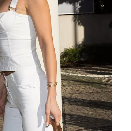
Přihlášením k newsletteru souhlasíte s
Obcho
společnosti BurdaMedia Extra s.r.o.
a potv
Zásadami ochrany soukromí
- BurdaMedia E
pracovat zejména k organizaci a vyhodnocení 
Chcete navíc dostávat i další zajímavé a exkluz
Pokud souhlasíte se zpracováním údajů k tom
soukromí BurdaMedia Extra s.r.o.
, zaškrtnět