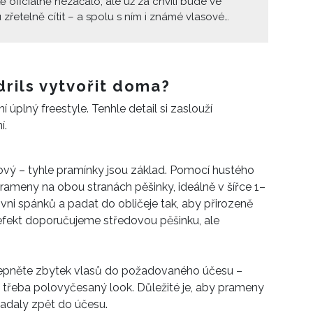
tě oficiálně nezačalo, ale už za chvíli bude ve
zřetelně cítit – a spolu s ním i známé vlasové
Slunce stoupá, teploty taky, a vy už teď tušíte, že s
m horkých dnů přijde i silné pokušení sepnout
 nejpevnějšího culíku, jaký gumička unese. Je to
praktické, pohodlné… ale taky trochu nešetrné k
drils vytvořit doma?
A ruku na srdce – neexistuje trochu stylovější
 úplný freestyle. Tenhle detail si zaslouží
jak přežít vedro?
í.
ový – tyhle pramínky jsou základ. Pomocí hustého
prameny na obou stranách pěšinky, ideálně v šířce 1–
vni spánků a padat do obličeje tak, aby přirozeně
 efekt doporučujeme středovou pěšinku, ale
 sepněte zbytek vlasů do požadovaného účesu –
 třeba polovyčesaný look. Důležité je, aby prameny
padaly zpět do účesu.