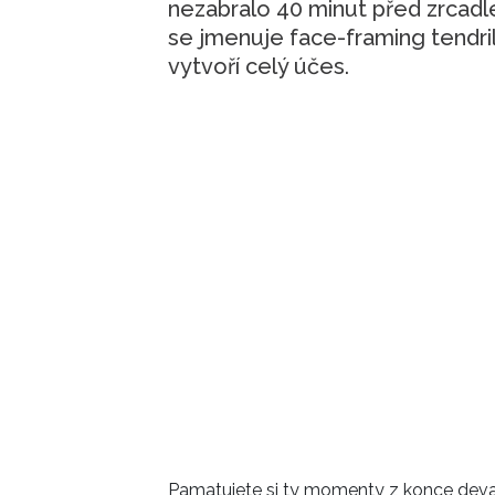
nezabralo 40 minut před zrcadl
se jmenuje face-framing tendri
vytvoří celý účes.
Pamatujete si ty momenty z konce devade