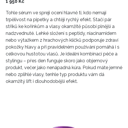
1 950 Kč
Tohle sérum ve spreji ocení hlavně ti, kdo nemají
trpělivost na pipetky a chtějí rychlý efekt. Stačí pár
střiků ke kořínkům a vlasy okamžitě působí plnější a
nadzvednuté. Lehké složení s peptidy, niacinamidem
nebo výtažkem z hrachových klíčků podporuje zdraví
INFORMACE
pokožky hlavy a při pravidelném používání pomáhá i s
celkovou hustotou vlasů. Je ideální kombinací péče a
REDAKCE
stylingu – přes den funguje skoro jako objemový
produkt, večer jako nenápadná kúra. Pokud máte jemné
nebo zplihlé vlasy, tenhle typ produktu vám dá
okamžitý lift i dlouhodobější efekt.