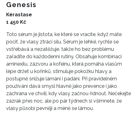
Genesis
Kérastase
1 450 Kč
Toto sérum je jistota, ke které se vracíte, když máte
pocit, že vlasy ztrácí sílu. Sérum je lehké, rychle se
vstřebává a nezatěžuje, takže ho bez problému
zařadíte do každodenní rutiny. Obsahuje kombinaci
aminexilu, zázvoru a kofeinu, která pomáhá vlasům
lépe držet u kořínků, stimuluje pokožku hlavy a
postupně snižuje lámání i padání. Při pravidelném
používání dává smysl hlavně jako prevence i jako
záchrana ve chvíli, kdy vlasy začnou řídnout. Nečekejte
zázrak přes noc, ale po pár týdnech si všimnete, že
vlasy působí pevněji a méně se lámou.