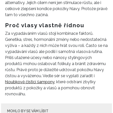
alternativy. Jejich cílem není jen stimulace růstu, ale i
celkové zlepšení kondice pokožky hlavy. Protože právě
tam to všechno začíná.
Proč vlasy vlastně řídnou
Za vypadáváním vlasů stojí kombinace faktorů.
Genetika, stres, hormonální změny nebo nedostatečná
výživa – a každý z nich může hrát svou roli. Často se na
vypadávání vlasů ale podílí i samotná vlasová rutina.
Příliš utažené účesy nebo nánosy stylingových
produktů mohou oslabovat folikuly a bránit zdravému
růstu. Právě proto je důležité udržovat pokožku hlavy
čistou a vyváženou. Vedle sér se vyplatí zařadit i
hloubkově čisticí šampony
, které odstraní zbytky
produktů z pokožky a vlasů a pomohou obnovit
rovnováhu.
MOHLO BY SE VÁM LÍBIT