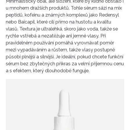
Minimalistický obal, ale složení, které by klidně obstálo i
u mnohem dražších produktů. Tohle sérum sází na mix
peptidů, kofeinu a známých komplexů jako Redensyl
nebo Baicapil, které cílí přímo na hustotu a kvalitu
vlasů. Textura je ultralehká, skoro jako voda, takže se
rychle vstřebá a nezatěžuje ani jemné vlasy. Při
pravidelném používání pomáhá vyrovnávat poměr
mezi vypadáváním a růstem, takže vlasy postupně
působí plnější a silnější. Je ideální, pokud chcete funkční
sérum bez zbytečných příkras za velmi příjemnou cenu
a s efektem, který dlouhodobě funguje.