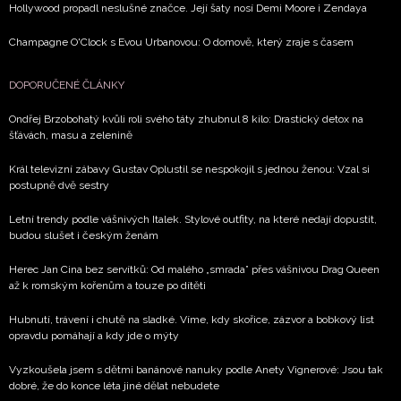
Hollywood propadl neslušné značce. Její šaty nosí Demi Moore i Zendaya
Champagne O'Clock s Evou Urbanovou: O domově, který zraje s časem
DOPORUČENÉ ČLÁNKY
Ondřej Brzobohatý kvůli roli svého táty zhubnul 8 kilo: Drastický detox na
šťávách, masu a zelenině
Král televizní zábavy Gustav Oplustil se nespokojil s jednou ženou: Vzal si
postupně dvě sestry
Letní trendy podle vášnivých Italek. Stylové outfity, na které nedají dopustit,
budou slušet i českým ženám
Herec Jan Cina bez servítků: Od malého „smrada” přes vášnivou Drag Queen
až k romským kořenům a touze po dítěti
Hubnutí, trávení i chutě na sladké. Víme, kdy skořice, zázvor a bobkový list
opravdu pomáhají a kdy jde o mýty
Vyzkoušela jsem s dětmi banánové nanuky podle Anety Vignerové: Jsou tak
dobré, že do konce léta jiné dělat nebudete