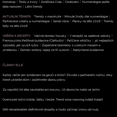
horoskop
|
Testy a kvízy
|
Andělská čísla
|
Cestování
|
Numerologie podle
data narození
|
Letní trendy
AKTUÁLNÍ TÉMATA
Trendy v manikúře
|
Minulé životy dle numerologie
|
Partnerské vztahy a numerologie
|
Seriál Ulice
|
Plavky na léto 2026
|
Trendy
boty na léto 2026
VAŘENÍ A RECEPTY
Vláčné domácí housky
|
7 receptů na salátové zálivky
|
Francouzská třešňová bublanina (Clafoutis)
|
Pařížské rohlíčky
|
30 nejlepších
způsobů, jak využít rybíz
|
Zapečené brambory s uzeným masem a
smetanou
|
Domácí iontový nápoj ze tří surovin
|
Nadýchaná bublanina
ČLÁNKY ELLE
Každý večer jen scrollování na gauči a ticho? Zkuste s partnerem rutinu, díky
které uklidíte dům i zažehnete starou jiskru
Za největší hit léta neutratíte ani korunu. Už dávno ho máte ve skříni
Oversized noční košile, šátky i brože. Trend nona maxxing ovládl Kodaň
Děti devadesátek definitivně dospěly a často začínají znovu od nuly