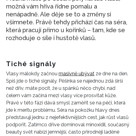
možná vám hříva řídne pomalu a
nenápadně. Ale děje se to a změny si
všimnete. Právě tehdy přichází čas na séra,
která pracují přímo u kořínků – tam, kde se
rozhoduje o síle i hustotě vlasů.
Tiché signály
Vlasy málokdy začnou
masivně ubývat
ze dne na den.
Spíš jde o tiché signály. Pěšinka se najednou zdá širší
než dřív, máte pocit, že u spánků něco chybí, nad
čelem vám začíná mezi vlasy více prosvítat kůže.
Právě v této fázi dává smysl zaměřit se na péči, která
jde k meritu problému. Séra na pokožku hlavy dnes
představují jednu z nejefektivnějších cest, jak růst vlasů
podpořit. Zatímco dříve dominoval minoxidil, současný
beauty svět nabízí jemnější, často přírodněji laděné