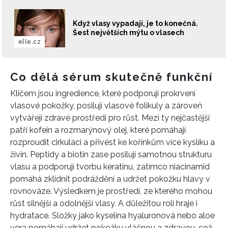
Když vlasy vypadají, je to konečná.
Šest největších mýtu o vlasech
elle.cz
Co dělá sérum skutečně funkční
Klíčem jsou ingredience, které podporují prokrvení
vlasové pokožky, posilují vlasové folikuly a zároveň
vytvářejí zdravé prostředí pro růst. Mezi ty nejčastější
patří kofein a rozmarýnový olej, které pomáhají
rozproudit cirkulaci a přivést ke kořínkům více kyslíku a
živin. Peptidy a biotin zase posilují samotnou strukturu
vlasu a podporují tvorbu keratinu, zatímco niacinamid
pomáhá zklidnit podráždění a udržet pokožku hlavy v
rovnováze. Výsledkem je prostředí, ze kterého mohou
růst silnější a odolnější vlasy. A důležitou roli hraje i
hydratace. Složky jako kyselina hyaluronová nebo aloe
vera pomáhají udržet pokožku vláčnou a zdravou, což