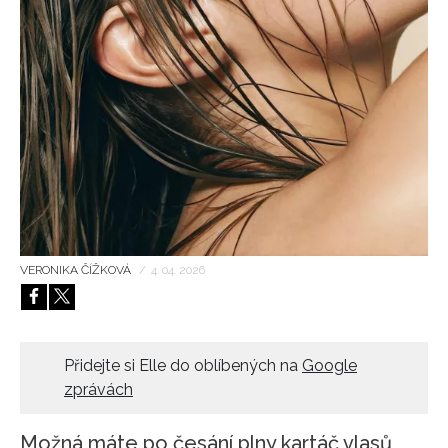
HOME
VERONIKA ČÍŽKOVÁ
/
4. 04. 2026
Přidejte si Elle do oblíbených na
Google
zprávách
Možná máte po česání plny kartáč vlasů,