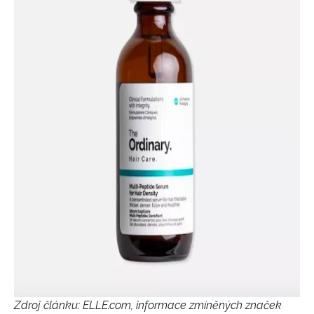
NEWSLETTER
ODESLAT
Přihlášením k newsletteru souhlasíte s
Obchodními
podmínkami společnosti BurdaMedia Extra s.r.o.
a
potvrzujete, že jste se seznámili se
Zásadami
ochrany soukromí
- BurdaMedia Extra s.r.o. bude s
Vašimi údaji pracovat zejména k organizaci a
vyhodnocení akce a zasílání novinek.
Chcete navíc dostávat i další zajímavé a exkluzivní
informace od našich partnerů? Pokud souhlasíte se
zpracováním údajů k tomuto účelu podle
Zásad ochrany
soukromí BurdaMedia Extra s.r.o.
, zaškrtněte toto pole.
Zdroj článku:
ELLE.com, informace zmíněných značek