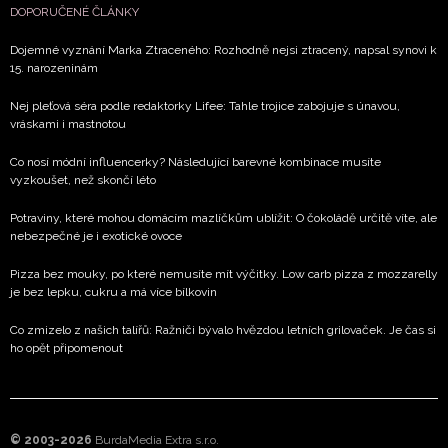
DOPORUČENÉ ČLÁNKY
Dojemné vyznání Marka Ztraceného: Rozhodně nejsi ztracený, napsal synovi k
15. narozeninám
Nej pleťová séra podle redaktorky Lifee: Tahle trojice zabojuje s únavou,
vráskami i mastnotou
Co nosí módní influencerky? Následující barevné kombinace musíte
vyzkoušet, než skončí léto
Potraviny, které mohou domácím mazlíčkům ublížit: O čokoládě určitě víte, ale
nebezpečné je i exotické ovoce
Pizza bez mouky, po které nemusíte mít výčitky. Low carb pizza z mozzarelly
je bez lepku, cukru a má více bílkovin
Co zmizelo z našich talířů: Ražniči bývalo hvězdou letních grilovaček. Je čas si
ho opět připomenout
© 2003-2026
BurdaMedia Extra s.r.o.