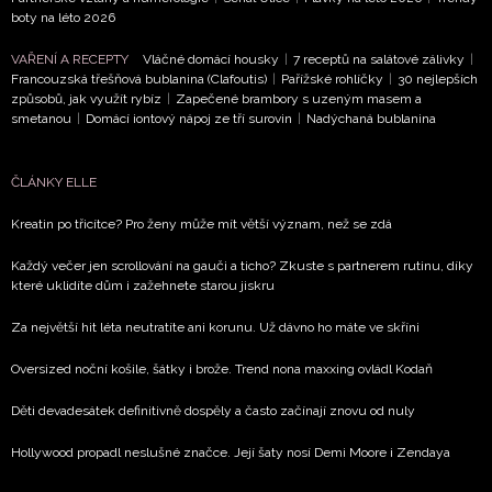
boty na léto 2026
VAŘENÍ A RECEPTY
Vláčné domácí housky
|
7 receptů na salátové zálivky
|
Francouzská třešňová bublanina (Clafoutis)
|
Pařížské rohlíčky
|
30 nejlepších
způsobů, jak využít rybíz
|
Zapečené brambory s uzeným masem a
smetanou
|
Domácí iontový nápoj ze tří surovin
|
Nadýchaná bublanina
ČLÁNKY ELLE
Kreatin po třicítce? Pro ženy může mít větší význam, než se zdá
Každý večer jen scrollování na gauči a ticho? Zkuste s partnerem rutinu, díky
které uklidíte dům i zažehnete starou jiskru
Za největší hit léta neutratíte ani korunu. Už dávno ho máte ve skříni
Oversized noční košile, šátky i brože. Trend nona maxxing ovládl Kodaň
Děti devadesátek definitivně dospěly a často začínají znovu od nuly
Hollywood propadl neslušné značce. Její šaty nosí Demi Moore i Zendaya