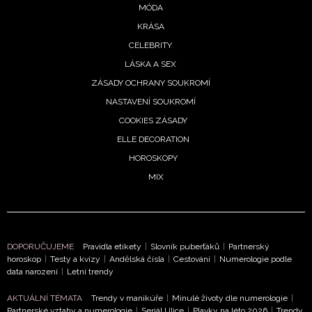
NEWSLETTER
MÓDA
KRÁSA
ODESLAT
CELEBRITY
LÁSKA A SEX
Přihlášením k newsletteru souhlasíte s
Obchodními
ZÁSADY OCHRANY SOUKROMÍ
podmínkami společnosti BurdaMedia Extra s.r.o.
a
NASTAVENÍ SOUKROMÍ
potvrzujete, že jste se seznámili se
Zásadami
COOKIES ZÁSADY
ochrany soukromí
- BurdaMedia Extra s.r.o. bude s
Vašimi údaji pracovat zejména k organizaci a
ELLE DECORATION
vyhodnocení akce a zasílání novinek.
HOROSKOPY
MIX
Chcete navíc dostávat i další zajímavé a exkluzivní
informace od našich partnerů? Pokud souhlasíte se
zpracováním údajů k tomuto účelu podle
Zásad ochrany
soukromí BurdaMedia Extra s.r.o.
, zaškrtněte toto pole.
DOPORUČUJEME
Pravidla etikety
|
Slovník puberťáků
|
Partnerský
horoskop
|
Testy a kvízy
|
Andělská čísla
|
Cestování
|
Numerologie podle
data narození
|
Letní trendy
AKTUÁLNÍ TÉMATA
Trendy v manikúře
|
Minulé životy dle numerologie
|
Partnerské vztahy a numerologie
|
Seriál Ulice
|
Plavky na léto 2026
|
Trendy