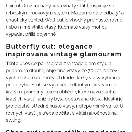
haircutu (rozcuchaný, vrstevnatý střih). Inspiruje se
rebelským, rockovým stylem. Má záměrně „nedbalý“ a
chaotický vzhled. Wolf cut je vhodný pro husté, rovné
nebo mírně vlnité vlasy. Kudrnaté vlasy mohou
vypadat příliš objemně.
Butterfly cut: elegance
inspirovaná vintage glamourem
Tento účes čerpá inspiraci z vintage glam stylu a
připomíná dlouhé, objemné vrstvy ze 70. let. Název
vychází z efektu motýlích křídel, který vlasy vytvářejí
při pohybu. Střih se vyznačuje dlouhými vrstvami a
kratšími prameny kolem obličeje, které navozují iluzi
kratších vlasů, aniž by byla obětována délka. Ideální je
pro dlouhé, středně husté vlasy, nejlépe mírně vlnité. U
rovných vlasů je třeba počítat s větší náročností na
styling.