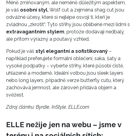
Méně zmiňovaným, ale neméně důležitým aspektem,
je váš
osobní styl.
Wolf cut a zejména shag cut jsou
odvážné účesy, které si nejlépe osvojí ti, kteří je
zvládnou „zkrotit“. Tyto střihy jsou oblíbené mezi lidmi s
extravagantním stylem
, protože dodávají nedbalý,
INFORMACE
ale přitom výrazný a poutavý vzhled.
REDAKCE
Pokud je váš
styl elegantní a sofistikovaný
–
například preferujete formální oblečení, saka, šaty a
vysoké podpatky – vyberte střihy, které působí čistě,
uhlazeně a moderně. Ideální volbou jsou sleek layers
nebo long layers, případně verze butterfly cutu, který
zachovává jemnost, ale zároveň přidává objem a
svěžest.
Zdroj článku:
Byrdie, InStyle, ELLE.com
ELLE nežije jen na webu – jsme v
terénu i na sociálních sítích: