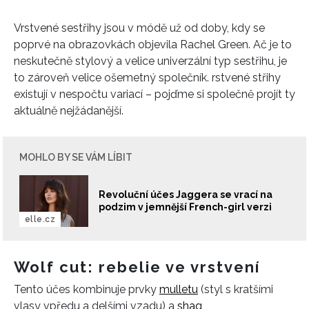
Vrstvené sestřihy jsou v módě už od doby, kdy se
poprvé na obrazovkách objevila Rachel Green. Ač je to
neskutečně stylový a velice univerzální typ sestřihu, je
to zároveň velice ošemetný společník. rstvené střihy
existují v nespočtu variací – pojďme si společně projít ty
aktuálně nejžádanější.
MOHLO BY SE VÁM LÍBIT
Revoluční účes Jaggera se vrací na
podzim v jemnější French-girl verzi
elle.cz
Wolf cut: rebelie ve vrstvení
Tento účes kombinuje prvky
mulletu
(styl s kratšími
vlasy vpředu a delšími vzadu) a
shag