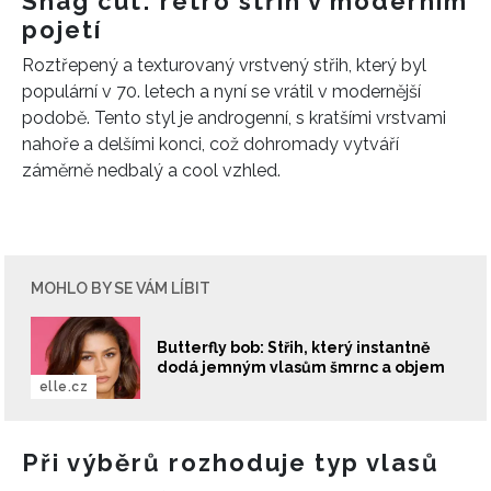
Shag cut: retro střih v moderním
pojetí
Roztřepený a texturovaný vrstvený střih, který byl
populární v 70. letech a nyní se vrátil v modernější
podobě. Tento styl je androgenní, s kratšími vrstvami
nahoře a delšími konci, což dohromady vytváří
záměrně nedbalý a cool vzhled.
MOHLO BY SE VÁM LÍBIT
Butterfly bob: Střih, který instantně
dodá jemným vlasům šmrnc a objem
elle.cz
Při výběrů rozhoduje typ vlasů