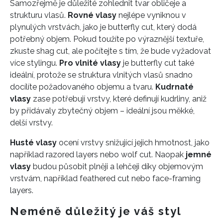
Samozřejmě je důležité zohlednit tvar obličeje a
strukturu vlasů.
Rovné vlasy
nejlépe vyniknou v
plynulých vrstvách, jako je butterfly cut, který dodá
potřebný objem. Pokud toužíte po výraznější textuře,
zkuste shag cut, ale počítejte s tím, že bude vyžadovat
více stylingu.
Pro vlnité vlasy
je butterfly cut také
ideální, protože se struktura vlnitých vlasů snadno
docílíte požadovaného objemu a tvaru.
Kudrnaté
vlasy
zase potřebují vrstvy, které definují kudrliny, aniž
by přidávaly zbytečný objem – ideální jsou měkké,
delší vrstvy.
Husté vlasy
ocení vrstvy snižující jejich hmotnost, jako
například razored layers nebo wolf cut. Naopak
jemné
vlasy
budou působit plněji a lehčeji díky objemovým
vrstvám, například feathered cut nebo face-framing
layers.
Neméně důležitý je váš styl