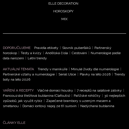
ELLE DECORATION
HOROSKOPY
MIX
NEWSLETTER
ODESLAT
DOPORUČUJEME
Pravidla etikety
|
Slovník puberťáků
|
Partnerský
horoskop
|
Testy a kvízy
|
Andělská čísla
|
Cestování
|
Numerologie podle
Přihlášením k newsletteru souhlasíte s
Obchodními
data narození
|
Letní trendy
podmínkami společnosti BurdaMedia Extra s.r.o.
a
AKTUÁLNÍ TÉMATA
Trendy v manikúře
|
Minulé životy dle numerologie
|
potvrzujete, že jste se seznámili se
Zásadami
Partnerské vztahy a numerologie
|
Seriál Ulice
|
Plavky na léto 2026
|
Trendy
ochrany soukromí
- BurdaMedia Extra s.r.o. bude s
boty na léto 2026
Vašimi údaji pracovat zejména k organizaci a
VAŘENÍ A RECEPTY
Vláčné domácí housky
|
7 receptů na salátové zálivky
|
vyhodnocení akce a zasílání novinek.
Francouzská třešňová bublanina (Clafoutis)
|
Pařížské rohlíčky
|
30 nejlepších
způsobů, jak využít rybíz
|
Zapečené brambory s uzeným masem a
Chcete navíc dostávat i další zajímavé a exkluzivní
smetanou
|
Domácí iontový nápoj ze tří surovin
|
Nadýchaná bublanina
informace od našich partnerů? Pokud souhlasíte se
zpracováním údajů k tomuto účelu podle
Zásad ochrany
soukromí BurdaMedia Extra s.r.o.
, zaškrtněte toto pole.
ČLÁNKY ELLE