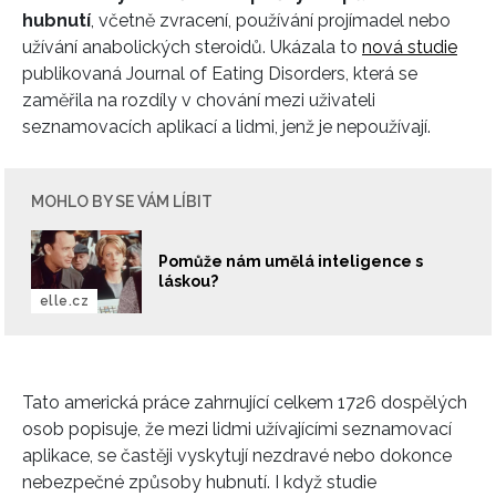
hubnutí
, včetně zvracení, používání projímadel nebo
užívání anabolických steroidů. Ukázala to
nová studie
publikovaná Journal of Eating Disorders, která se
zaměřila na rozdíly v chování mezi uživateli
seznamovacích aplikací a lidmi, jenž je nepoužívají.
MOHLO BY SE VÁM LÍBIT
Pomůže nám umělá inteligence s
láskou?
elle.cz
Tato americká práce zahrnující celkem 1726 dospělých
osob popisuje, že mezi lidmi užívajícími seznamovací
aplikace, se častěji vyskytují nezdravé nebo dokonce
nebezpečné způsoby hubnutí. I když studie