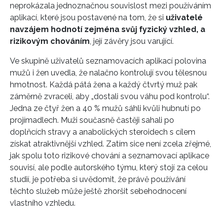
neprokázala jednoznačnou souvislost mezi používáním
aplikací, které jsou postavené na tom, že si
uživatelé
navzájem hodnotí zejména svůj fyzický vzhled, a
rizikovým chováním
, její závěry jsou varující.
Ve skupině uživatelů seznamovacích aplikací polovina
mužů i žen uvedla, že nalačno kontrolují svou tělesnou
hmotnost. Každá pátá žena a každý čtvrtý muž pak
záměrně zvraceli, aby „dostali svou váhu pod kontrolu“.
Jedna ze čtyř žen a 40 % mužů sáhli kvůli hubnutí po
projímadlech. Muži současně častěji sahali po
doplňcích stravy a anabolických steroidech s cílem
získat atraktivnější vzhled. Zatím sice není zcela zřejmé,
jak spolu toto rizikové chování a seznamovací aplikace
souvisí, ale podle autorského týmu, který stojí za celou
studií, je potřeba si uvědomit, že právě používání
těchto služeb může ještě zhoršit sebehodnocení
vlastního vzhledu.