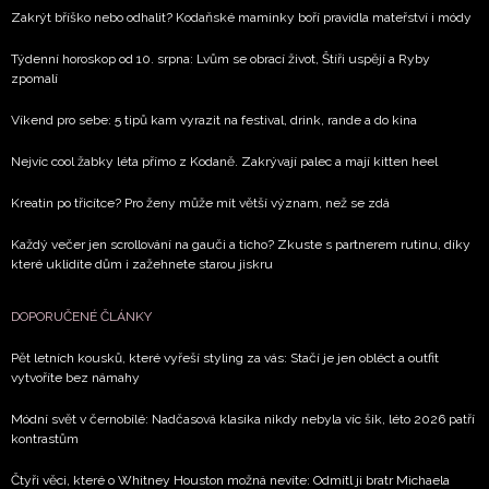
Zakrýt bříško nebo odhalit? Kodaňské maminky boří pravidla mateřství i módy
Týdenní horoskop od 10. srpna: Lvům se obrací život, Štíři uspějí a Ryby
zpomalí
Víkend pro sebe: 5 tipů kam vyrazit na festival, drink, rande a do kina
Nejvíc cool žabky léta přímo z Kodaně. Zakrývají palec a mají kitten heel
Kreatin po třicítce? Pro ženy může mít větší význam, než se zdá
Každý večer jen scrollování na gauči a ticho? Zkuste s partnerem rutinu, díky
které uklidíte dům i zažehnete starou jiskru
DOPORUČENÉ ČLÁNKY
Pět letních kousků, které vyřeší styling za vás: Stačí je jen obléct a outfit
vytvoříte bez námahy
Módní svět v černobílé: Nadčasová klasika nikdy nebyla víc šik, léto 2026 patří
kontrastům
Čtyři věci, které o Whitney Houston možná nevíte: Odmítl ji bratr Michaela