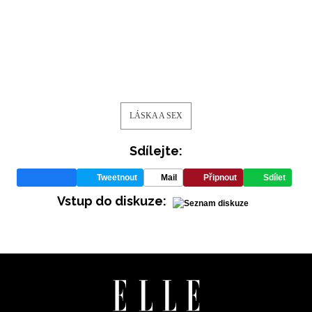
INFORMACE
REDAKCE
LÁSKA A SEX
Sdílejte:
Tweetnout
Mail
Připnout
Sdílet
Vstup do diskuze: