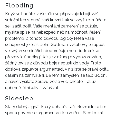
Flooding
Když se hádáte, vaše tělo se připravuje k boji: váš
srdeční tep stoupá, váš krevní tlak se zvyšuje, můžete
se i začít potit. Vaše mentální zaměření se zužuje,
myslíte spíše na nebezpečí než na možnosti řešení
problémů. Z tohoto důvodu logicky klesá vaše
schopnost je řešit. John Gottman, vztahový terapeut,
ve svých seminářích doporučuje metodu, které se
přezdívá „flooding“. Jak je z džungle vypozorováno,
žádný lev se z důvodu boje nepustí do vody. Proto
doslova zaplavte argumentaci, v níž jste se právě ocitli,
časem na zamyšlení. Během zamyšlení se tělo uklidní,
a navíc vysíláte zprávu, že se věcí chcete – ať už
upřímně, či nikoliv – zabývat.
Sidestep
Starý dobrý signál, který bohatě stačí. Rozmělníte tím
spor a povedete argumentaci k usmíření. Sice to zní