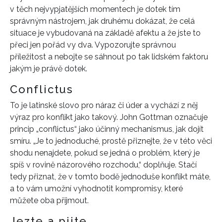
v těch nejvypjatějších momentech je dotek tím
správným nástrojem, jak druhému dokázat, že celá
situace je vybudovaná na základě afektu a že jste to
přeci jen pořád vy dva. Vypozorujte správnou
příležitost a nebojte se sáhnout po tak lidském faktoru
jakým je právě dotek.
Conflictus
To je latinské slovo pro náraz či úder a vychází z něj
výraz pro konflikt jako takový. John Gottman označuje
princip „conflictus“ jako účinný mechanismus, jak dojít
smíru. „Je to jednoduché, prostě přiznejte, že v této věci
shodu nenajdete, pokud se jedná o problém, který je
spíš v rovině názorového rozchodu,“ doplňuje. Stačí
tedy přiznat, že v tomto bodě jednoduše konflikt máte,
a to vám umožní vyhodnotit kompromisy, které
můžete oba přijmout.
Jezte a pijte