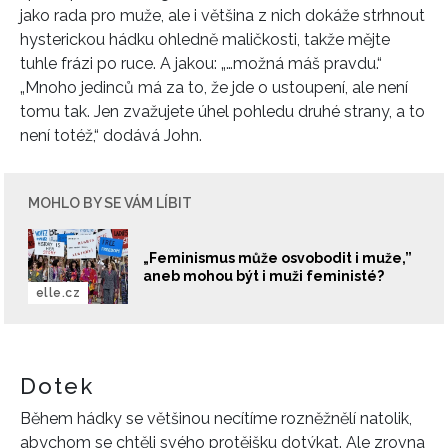
jako rada pro muže, ale i většina z nich dokáže strhnout
hysterickou hádku ohledně maličkosti, takže mějte
tuhle frázi po ruce. A jakou: „…možná máš pravdu.“
„Mnoho jedinců má za to, že jde o ustoupení, ale není
tomu tak. Jen zvažujete úhel pohledu druhé strany, a to
není totéž,“ dodává John.
MOHLO BY SE VÁM LÍBIT
„Feminismus může osvobodit i muže,”
aneb mohou být i muži feministé?
elle.cz
Dotek
Během hádky se většinou necítíme rozněžnělí natolik,
abychom se chtěli svého protějšku dotýkat. Ale zrovna