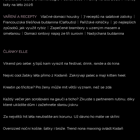
boty na léto 2026
VAŘENÍ A RECEPTY
Vláčné domácí housky
|
7 receptů na salátové zálivky
|
Francouzská třešňová bublanina (Clafoutis)
|
Pařížské rohlíčky
|
30 nejlepších
způsobů, jak využít rybíz
|
Zapečené brambory s uzeným masem a
smetanou
|
Domácí iontový nápoj ze tří surovin
|
Nadýchaná bublanina
ČLÁNKY ELLE
Víkend pro sebe: 5 tipů kam vyrazit na festival, drink, rande a do kina
Nejvíc cool žabky léta přímo z Kodaně. Zakrývají palec a mají kitten heel
Kreatin po třicítce? Pro ženy může mít větší význam, než se zdá
Každý večer jen scrollování na gauči a ticho? Zkuste s partnerem rutinu, díky
které uklidíte dům i zažehnete starou jiskru
Za největší hit léta neutratíte ani korunu. Už dávno ho máte ve skříni
Oversized noční košile, šátky i brože. Trend nona maxxing ovládl Kodaň