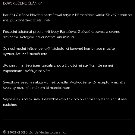
DOPORUČENÉ ČLÁNKY
Kariéru Oldřicha Nového nasměroval strýc z Národního divadla: Slavný herec se
měl původně živit zcela jinak
Poslední telefonát před smrtí Ivety Bartošové: Zpěvačka zavolala svému
slavnému kolegovi, hovor netrval ani minutu
Co nosí módní influencerky? Následující barevné kombinace musíte
vyzkoušet, než skončí léto
„Po smrti manžela jsem začala znovu žít, děti mi ale říkají, že na něj
zapomínám,“ svěřuje se Věra
Švestková sezona nabízí víc než povidla. Vyzkoušejte 30 receptů, v nichž si
švestky rozumí s mákem či marcipánem
Vejce v láku od okurek: Bezezbytkový trik pro pikantní a výraznou chuť vás
nadchne
© 2003-2026
BurdaMedia Extra s.r.o.