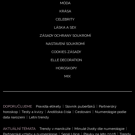
MÓDA
KRÁSA
CELEBRITY
LÁSKA A SEX
NEWSLETTER
ZÁSADY OCHRANY SOUKROMÍ
NASTAVENÍ SOUKROMÍ
ODESLAT
COOKIES ZÁSADY
ELLE DECORATION
Přihlášením k newsletteru souhlasíte s
Obchodními
HOROSKOPY
podmínkami společnosti BurdaMedia Extra s.r.o.
a
MIX
potvrzujete, že jste se seznámili se
Zásadami
ochrany soukromí
- BurdaMedia Extra s.r.o. bude s
Vašimi údaji pracovat zejména k organizaci a
vyhodnocení akce a zasílání novinek.
DOPORUČUJEME
Pravidla etikety
|
Slovník puberťáků
|
Partnerský
horoskop
|
Testy a kvízy
|
Andělská čísla
|
Cestování
|
Numerologie podle
Chcete navíc dostávat i další zajímavé a exkluzivní
data narození
|
Letní trendy
informace od našich partnerů? Pokud souhlasíte se
zpracováním údajů k tomuto účelu podle
Zásad ochrany
AKTUÁLNÍ TÉMATA
Trendy v manikúře
|
Minulé životy dle numerologie
|
soukromí BurdaMedia Extra s.r.o.
, zaškrtněte toto pole.
Partnerské vztahy a numerologie
|
Seriál Ulice
|
Plavky na léto 2026
|
Trendy