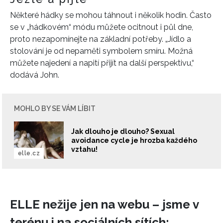
Některé hádky se mohou táhnout i několik hodin. Často
se v „hádkovém“ módu můžete ocitnout i půl dne,
proto nezapomínejte na základní potřeby. „Jídlo a
stolování je od nepaměti symbolem smíru. Možná
můžete najedení a napití přijít na další perspektivu,“
dodává John.
MOHLO BY SE VÁM LÍBIT
Jak dlouho je dlouho? Sexual
avoidance cycle je hrozba každého
vztahu!
elle.cz
INFORMACE
REDAKCE
ELLE nežije jen na webu – jsme v
terénu i na sociálních sítích: