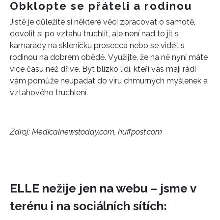
Obklopte se přáteli a rodinou
Jistě je důležité si některé věci zpracovat o samotě,
dovolit si po vztahu truchlit, ale není nad to jít s
kamarády na skleničku prosecca nebo se vidět s
rodinou na dobrém obědě. Využijte, že na ně nyní máte
více času než dříve. Být blízko lidí, kteří vás mají rádi
vám pomůže neupadat do víru chmurných myšlenek a
vztahového truchlení.
Zdroj: Medicalnewstoday.com, huffpost.com
ELLE nežije jen na webu – jsme v
terénu i na sociálních sítích: