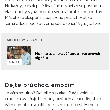
Ne každý je však plně finančně nezávislý se postavit na
vlastní nohy, využijte proto svou síť přátel nebo rodiny.
Můžete se alespoň na pár týdnů přestěhovat ke
kamarádce nebo ke svému sourozenci? Využijte toho.
MOHLO BY SE VÁM LÍBIT
Není to „pan pravý“ aneb 5 varovných
signálů
elle.cz
Dejte průchod emocím
Je vám smutno? Dovolte si plakat. Pláč uvolňuje
emoce a uvolňuje hormony oxytocin a endorfin, které
vám pomohou se cítit lépe a zmírnit bolest. Mimo to