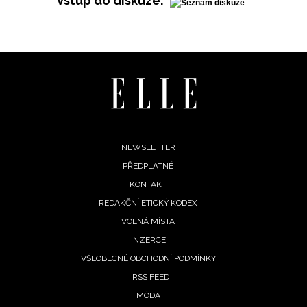
Vstup do diskuze:
Footer
NEWSLETTER
PŘEDPLATNÉ
menu
KONTAKT
REDAKČNÍ ETICKÝ KODEX
NEWSLETTER
VOLNÁ MÍSTA
INZERCE
ODESLAT
VŠEOBECNÉ OBCHODNÍ PODMÍNKY
RSS FEED
Přihlášením k newsletteru souhlasíte s
Obchodními
MÓDA
podmínkami společnosti BurdaMedia Extra s.r.o.
a