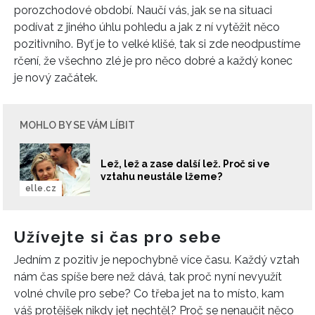
porozchodové období. Naučí vás, jak se na situaci
podívat z jiného úhlu pohledu a jak z ní vytěžit něco
pozitivního. Byť je to velké klišé, tak si zde neodpustíme
rčení, že všechno zlé je pro něco dobré a každý konec
je nový začátek.
MOHLO BY SE VÁM LÍBIT
Lež, lež a zase další lež. Proč si ve
vztahu neustále lžeme?
elle.cz
Užívejte si čas pro sebe
Jedním z pozitiv je nepochybně více času. Každý vztah
nám čas spíše bere než dává, tak proč nyní nevyužít
volné chvíle pro sebe? Co třeba jet na to místo, kam
váš protějšek nikdy jet nechtěl? Proč se nenaučit něco