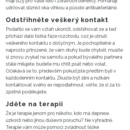
mají slzy pro vaše tělo i zdravotní benefity. Pomáhají
udržovat sliznici oka vlhkou a působí antibakteriálně.
Odstřihněte veškerý kontakt
Podařilo se vám vztah ukončit, odstěhovat se a teď
přichází další těžká fáze rozchodu, což je utnutí
veškerého kontaktu s dotyčným. Je pochopitelné a
naprosto přirozené, že vám druhý bude chybět, musíte
si znovu zvykat na samotu a pokud bývalého partnera
stále milujete, budete mu chtít psát nebo volat.
Očekává se to, především pokud jste předtím byli v
každodenním kontaktu. Zkuste být silní a nutkání
kontaktovat svého ex nepodlehnout, věřte, že si za to
zpětně poděkujete.
Jděte na terapii
Že je terapie jenom pro někoho, kdo má deprese,
úzkosti nebo jinou duševní poruchu? Ne výhradně.
Terapie vám může pomoci zvládnout těžké