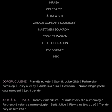
KRÁSA
potvrzujete, že jste se seznámili se
Zásadami
CELEBRITY
ochrany soukromí
- BurdaMedia Extra s.r.o. bude s
LÁSKA A SEX
Vašimi údaji pracovat zejména k organizaci a
vyhodnocení akce a zasílání novinek.
ZÁSADY OCHRANY SOUKROMÍ
NASTAVENÍ SOUKROMÍ
Chcete navíc dostávat i další zajímavé a exkluzivní
COOKIES ZÁSADY
informace od našich partnerů? Pokud souhlasíte se
zpracováním údajů k tomuto účelu podle
Zásad ochrany
ELLE DECORATION
soukromí BurdaMedia Extra s.r.o.
, zaškrtněte toto pole.
HOROSKOPY
MIX
DOPORUČUJEME
Pravidla etikety
|
Slovník puberťáků
|
Partnerský
horoskop
|
Testy a kvízy
|
Andělská čísla
|
Cestování
|
Numerologie podle
data narození
|
Letní trendy
AKTUÁLNÍ TÉMATA
Trendy v manikúře
|
Minulé životy dle numerologie
|
Partnerské vztahy a numerologie
|
Seriál Ulice
|
Plavky na léto 2026
|
Trendy
boty na léto 2026