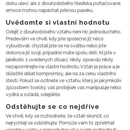
dobu uleví, ale z dlouhodobého hlediska potlačované
emoce mohou napáchat pěknou paseku.
Uvědomte si vlastní hodnotu
Odejít z dlouhodobého vztahu není nic jednoduchého.
Především ve chvíli, kdy jste společně již něco
vybudovali, chystali jste se na svatbu nebo jste
dokonce již svoji, případně máte spolu děti. Ať jste v
jakékoliv z uvedených situací, nikdy, opravdu nikdy
nezapomínejte na vlastní hodnotu. Vztah je práce a je
důležité dělat kompromisy, ale na za cenu vlastního
štěstí. Pokud se ocitnete ve vztahu, který je jakýmkoliv
způsobem toxický, váš protějšek vás manipuluje nebo
vydírá a ovládá, odejděte.
Odstěhujte se co nejdříve
Ve chvíli, kdy se rozhodnete, že vztah skončil, co
nejrychleji se odstěhujte. Pomůže vám to zpřetrhat
všechny vazby a nepochybovat o svém rozhodnutí.