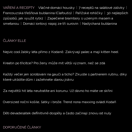
VAŘENÍ A RECEPTY
Vláčné domácí housky
|
7 receptů na salátové zálivky
|
Francouzská třešňová bublanina (Clafoutis)
|
Pařížské rohlíčky
|
30 nejlepších
způsobů, jak využít rybíz
|
Zapečené brambory s uzeným masem a
smetanou
|
Domácí iontový nápoj ze tří surovin
|
Nadýchaná bublanina
ČLÁNKY ELLE
Nejvíc cool žabky léta přímo z Kodaně. Zakrývají palec a mají kitten heel
Kreatin po třicítce? Pro ženy může mít větší význam, než se zdá
Každý večer jen scrollování na gauči a ticho? Zkuste s partnerem rutinu, díky
které uklidíte dům i zažehnete starou jiskru
Za největší hit léta neutratíte ani korunu. Už dávno ho máte ve skříni
Oversized noční košile, šátky i brože. Trend nona maxxing ovládl Kodaň
Děti devadesátek definitivně dospěly a často začínají znovu od nuly
DOPORUČENÉ ČLÁNKY