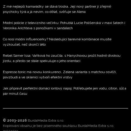
Z mé nejlepší kamarádky se stává troska. Její nový partner ji zřejmě
psychicky týrá a já nevím, co dělat, svěřuje se Alena
Módní policie z televizního večírku: Pohublá Lucie Polišenská v maxi šatech i
Veronika Arichteva s ponožkami v sandálech
Co nosí módní influencerky? Následující barevné kombinace musíte
vyzkoušet, než skončí léto
Rebel Sámer Issa: Vaňková ho zaučila, s Hanychovou prožil hodně divokou
jízdu, a přesto se stále spekuluje o jeho orientaci
Espresso tonic má novou konkurenci. Zelená varianta s matchou osvěží,
povzbudí a ve sklenici vytvoří efektní vrstvy
Jak připravit perfektní domácí iontový nápoj: Potřebujete jen vodu, citron, sůl a
pár minut času
© 2003-2026
BurdaMedia Extra s.r.o.
Kopírování obsahu je bez písemného souhlasu BurdaMedia Extra s.r.o.