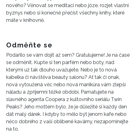
nového? Věnovat se meditaci nebo józe, rozjet vlastní
byznys nebo si konečně přečíst všechny knihy, které
máte v knihovně.
Odměňte se
Podařilo se vám dojít až sem? Gratulujeme! Je na čase
se odměnit. Kupte si ten parfém nebo boty, nad
kterými už tak dlouho uvažujete. Nebo je to nová
kabelka či návštěva beauty salonu? Ať tak či onak,
nová vytoužená věc nebo nová manikúra vám zlepší
náladu a zpříjemní těžké období. Pamatujete na
INFORMACE
slavného agenta Coopera z kultovního seriálu Twin
Peaks? Jeho mottem bylo, že je důležité si každý den
REDAKCE
dát malý dárek. I kdyby to mělo být jenom kafe nebo
něco dobrého z vaší oblíbené kavárny, nezapomínejte
na to.