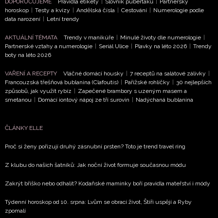
DOPORUČUJEME
Pravidla etikety
|
Slovník puberťáků
|
Partnerský
horoskop
|
Testy a kvízy
|
Andělská čísla
|
Cestování
|
Numerologie podle
data narození
|
Letní trendy
AKTUÁLNÍ TÉMATA
Trendy v manikúře
|
Minulé životy dle numerologie
|
Partnerské vztahy a numerologie
|
Seriál Ulice
|
Plavky na léto 2026
|
Trendy
boty na léto 2026
VAŘENÍ A RECEPTY
Vláčné domácí housky
|
7 receptů na salátové zálivky
|
Francouzská třešňová bublanina (Clafoutis)
|
Pařížské rohlíčky
|
30 nejlepších
způsobů, jak využít rybíz
|
Zapečené brambory s uzeným masem a
smetanou
|
Domácí iontový nápoj ze tří surovin
|
Nadýchaná bublanina
ČLÁNKY ELLE
Proč si ženy pořizují druhý zásnubní prsten? Toto je trend travel ring
Z klubu do našich šatníků: Jak noční život formuje současnou módu
Zakrýt bříško nebo odhalit? Kodaňské maminky boří pravidla mateřství i módy
Týdenní horoskop od 10. srpna: Lvům se obrací život, Štíři uspějí a Ryby
zpomalí