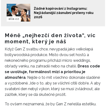
Žádné kopírování z Instagramu:
Nejžádanější zásnubní prsteny roku
2026
elle.cz
Méně „nejhezčí den života“, víc
moment, který je náš
Když Gen Z svatbu chce, nevypadá jako velkolepá
bollywoodská produkce. Místo dvou set hostů a
nekonečného programu přichází micro weddings,
obřady venku, na zahradě nebo na chatě.
Dress code
se uvolňuje, formálnost mizí a prioritou je
atmosféra
. Nejde o to mít všechno dokonale sladěné
a vyzdobené. Jde o to, aby se všichni cítili dobře. A aby
svatební den nebyl výkon, který se musí zvládnout, ale
zážitek, který se dá skutečně prožít.
To ovšem neznamená, že by Gen Z neřešila estetiku.