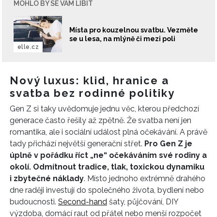
MOHLO BY SE VÁM LÍBIT
Místa pro kouzelnou svatbu. Vezměte
se u lesa, na mlýně či mezi poli
elle.cz
INFORMACE
Nový luxus: klid, hranice a
svatba bez rodinné politiky
REDAKCE
Gen Z si taky uvědomuje jednu věc, kterou předchozí
generace často řešily až zpětně. Že svatba není jen
romantika, ale i sociální událost plná očekávání. A právě
tady přichází největší generační střet.
Pro Gen Z je
úplně v pořádku říct „ne“ očekáváním své rodiny a
okolí. Odmítnout tradice, tlak, toxickou dynamiku
i zbytečné náklady
. Místo jednoho extrémně drahého
dne raději investují do společného života, bydlení nebo
budoucnosti.
Second-hand
šaty, půjčování, DIY
výzdoba, domácí raut od přátel nebo menší rozpočet