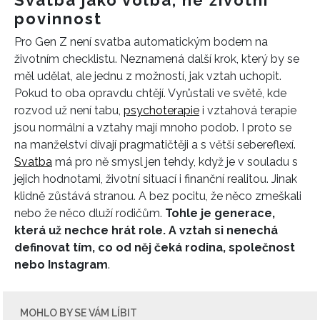
Svatba jako volba, ne životní
povinnost
Pro Gen Z není svatba automatickým bodem na
životním checklistu. Neznamená další krok, který by se
měl udělat, ale jednu z možností, jak vztah uchopit.
Pokud to oba opravdu chtějí. Vyrůstali ve světě, kde
rozvod už není tabu,
psychoterapie
i vztahová terapie
jsou normální a vztahy mají mnoho podob. I proto se
na manželství dívají pragmatičtěji a s větší sebereflexí.
Svatba
má pro ně smysl jen tehdy, když je v souladu s
jejich hodnotami, životní situací i finanční realitou. Jinak
klidně zůstává stranou. A bez pocitu, že něco zmeškali
nebo že něco dluží rodičům.
Tohle je generace,
která už nechce hrát role. A vztah si nenechá
definovat tím, co od něj čeká rodina, společnost
nebo Instagram
.
MOHLO BY SE VÁM LÍBIT