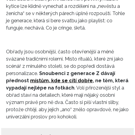
kytice lze klidně vynechat a rozdělení na „nevěstu a
ženicha“ se v některých párech úplně rozpouští. Tohle
je generace, která si bere svatbu jako playlist: co
funguje, nechává. Co je cringe, škrtá.
Obřady jsou osobnější, často otevřenější a méně
svázané tradičními rolemi. Místo rituálů, které zní jako
scénář z minulého století, se do popředí dostává
personalizace.
Snoubenci z generace Z dávají
přednost
místům, kde se cítí dobře
, ne těm, která
vypadají nejlépe na fotkách
. Volí přirozenější styl a
obřad staví na detailech, které mají nějaký osobní
význam právě pro ně dva. Často si píší vlastní sliby,
protože chtějí, aby jejich „ano“ znělo opravdově, ne jako
univerzální proslov pro kohokoli.