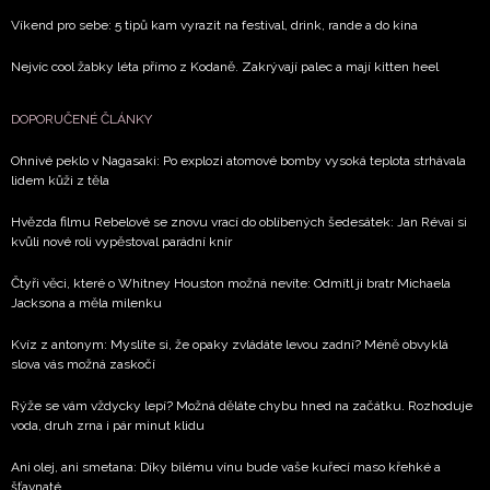
Víkend pro sebe: 5 tipů kam vyrazit na festival, drink, rande a do kina
Nejvíc cool žabky léta přímo z Kodaně. Zakrývají palec a mají kitten heel
DOPORUČENÉ ČLÁNKY
Ohnivé peklo v Nagasaki: Po explozi atomové bomby vysoká teplota strhávala
lidem kůži z těla
Hvězda filmu Rebelové se znovu vrací do oblíbených šedesátek: Jan Révai si
kvůli nové roli vypěstoval parádní knír
Čtyři věci, které o Whitney Houston možná nevíte: Odmítl ji bratr Michaela
Jacksona a měla milenku
Kvíz z antonym: Myslíte si, že opaky zvládáte levou zadní? Méně obvyklá
slova vás možná zaskočí
Rýže se vám vždycky lepí? Možná děláte chybu hned na začátku. Rozhoduje
voda, druh zrna i pár minut klidu
Ani olej, ani smetana: Díky bílému vínu bude vaše kuřecí maso křehké a
šťavnaté