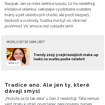
Naopak. Jen se mění definice luxusu. Už ho nedefinují
křišťálové sklenice, velkolepě vyzdobené svatební
brány a pět obědových chodů, ale pocit bezpečí,
blízkosti a svobody. Svatba má být víc vibe než
povinnost. Víc emoce než výkladní skříň.
MOHLO BY SE VÁM LÍBIT
Trendy 2025: 5 nejkrásnějších make-up
looků na svatbu podle celebrit
elle.cz
Tradice ano. Ale jen ty, které
dávají smysl
„Protože se to tak dělá“ u Gen Z neobstojí. Táta nemusí
vést dceru k oltáři, první tanec není povinný, házení