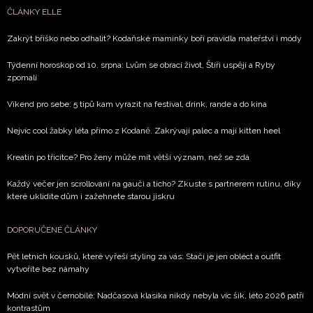
ČLÁNKY ELLE
Zakrýt bříško nebo odhalit? Kodaňské maminky boří pravidla mateřství i módy
Týdenní horoskop od 10. srpna: Lvům se obrací život, Štíři uspějí a Ryby
zpomalí
Víkend pro sebe: 5 tipů kam vyrazit na festival, drink, rande a do kina
Nejvíc cool žabky léta přímo z Kodaně. Zakrývají palec a mají kitten heel
Kreatin po třicítce? Pro ženy může mít větší význam, než se zdá
Každý večer jen scrollování na gauči a ticho? Zkuste s partnerem rutinu, díky
které uklidíte dům i zažehnete starou jiskru
DOPORUČENÉ ČLÁNKY
Pět letních kousků, které vyřeší styling za vás: Stačí je jen obléct a outfit
vytvoříte bez námahy
Módní svět v černobílé: Nadčasová klasika nikdy nebyla víc šik, léto 2026 patří
kontrastům