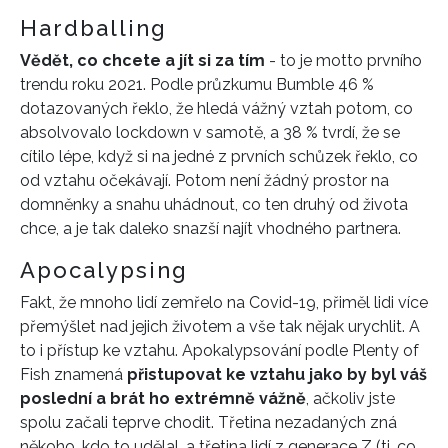
Hardballing
Vědět, co chcete a jít si za tím
- to je motto prvního
trendu roku 2021. Podle průzkumu Bumble 46 %
dotazovaných řeklo, že hledá vážný vztah potom, co
absolvovalo lockdown v samotě, a 38 % tvrdí, že se
cítilo lépe, když si na jedné z prvních schůzek řeklo, co
od vztahu očekávají. Potom není žádný prostor na
domněnky a snahu uhádnout, co ten druhý od života
chce, a je tak daleko snazší najít vhodného partnera.
Apocalypsing
Fakt, že mnoho lidí zemřelo na Covid-19, přiměl lidi více
přemýšlet nad jejich životem a vše tak nějak urychlit. A
to i přístup ke vztahu. Apokalypsování podle Plenty of
Fish znamená
přistupovat ke vztahu jako by byl váš
poslední a brát ho extrémně vážně
, ačkoliv jste
spolu začali teprve chodit. Třetina nezadaných zná
někoho, kdo to udělal, a třetina lidí z generace Z (ti, co