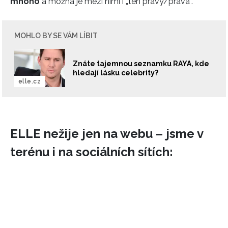
mnoho
a možná je mezi nimi i „ten pravý/pravá“.
MOHLO BY SE VÁM LÍBIT
Znáte tajemnou seznamku RAYA, kde
hledají lásku celebrity?
elle.cz
ELLE nežije jen na webu – jsme v
terénu i na sociálních sítích: