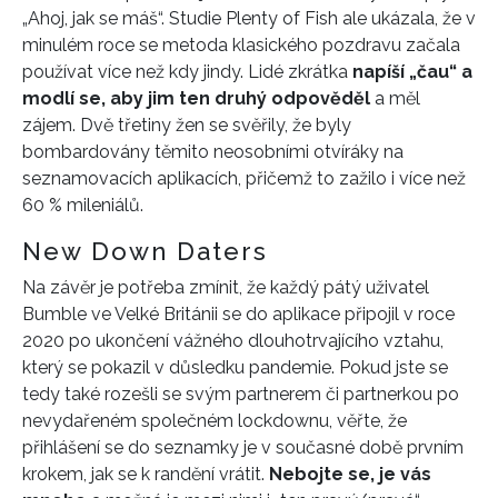
„Ahoj, jak se máš“. Studie Plenty of Fish ale ukázala, že v
minulém roce se metoda klasického pozdravu začala
INFORMACE
používat více než kdy jindy. Lidé zkrátka
napíší „čau“ a
REDAKCE
modlí se, aby jim ten druhý odpověděl
a měl
zájem. Dvě třetiny žen se svěřily, že byly
bombardovány těmito neosobními otvíráky na
seznamovacích aplikacích, přičemž to zažilo i více než
60 % mileniálů.
New Down Daters
Na závěr je potřeba zmínit, že každý pátý uživatel
Bumble ve Velké Británii se do aplikace připojil v roce
2020 po ukončení vážného dlouhotrvajícího vztahu,
který se pokazil v důsledku pandemie. Pokud jste se
tedy také rozešli se svým partnerem či partnerkou po
nevydařeném společném lockdownu, věřte, že
přihlášení se do seznamky je v současné době prvním
krokem, jak se k randění vrátit.
Nebojte se, je vás