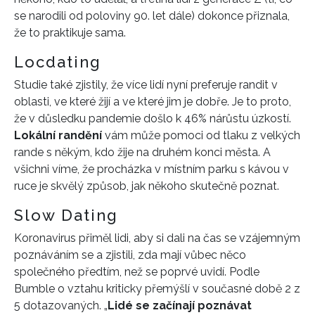
se narodili od poloviny 90. let dále) dokonce přiznala,
že to praktikuje sama.
Locdating
Studie také zjistily, že více lidí nyní preferuje randit v
oblasti, ve které žijí a ve které jim je dobře. Je to proto,
že v důsledku pandemie došlo k 46% nárůstu úzkostí.
Lokální randění
vám může pomoci od tlaku z velkých
rande s někým, kdo žije na druhém konci města. A
všichni víme, že procházka v místním parku s kávou v
ruce je skvělý způsob, jak někoho skutečně poznat.
Slow Dating
Koronavirus přiměl lidi, aby si dali na čas se vzájemným
poznáváním se a zjistili, zda mají vůbec něco
společného předtím, než se poprvé uvidí. Podle
Bumble o vztahu kriticky přemýšlí v současné době 2 z
5 dotazovaných. „
Lidé se začínají poznávat