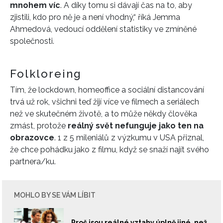
mnohem víc
. A díky tomu si dávají čas na to, aby
zjistili, kdo pro ně je a není vhodný,“ říká Jemma
Ahmedová, vedoucí oddělení statistiky ve zmíněné
společnosti.
Folkloreing
Tím, že lockdown, homeoffice a sociální distancování
trvá už rok, všichni teď žijí více ve filmech a seriálech
než ve skutečném životě, a to může někdy člověka
zmást, protože
reálný svět nefunguje jako ten na
obrazovce
. 1 z 5 mileniálů z výzkumu v USA přiznal,
že chce pohádku jako z filmu, když se snaží najít svého
partnera/ku.
MOHLO BY SE VÁM LÍBIT
Proč jsou reálné vztahy úplně jiné, než