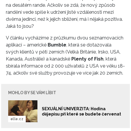
na desátém rande. Ačkoliv se zdá, že nový způsob
randění vede spíše k udržení jisté vzdálenosti mezi
dvěma jedinci, než k jejich sblížení, má i nějaká pozitiva.
Jaká to jsou?
V článku vycházíme z průzkumu dvou seznamovacích
aplikací – americké
Bumble
, která se dotazovala
svých klientů v pěti zemích (Velká Británie, Irsko, USA,
Kanada, Austrálie) a kanadské
Plenty of Fish
, která
sbírala informace od 2 000 uživatelů z USA ve věku 18-
74, ačkoliv své služby provozuje ve více jak 20 zemích.
MOHLO BY SE VÁM LÍBIT
SEXUÁLNÍ UNIVERZITA: Hodina
dějepisu při které se budete červenat
elle.cz