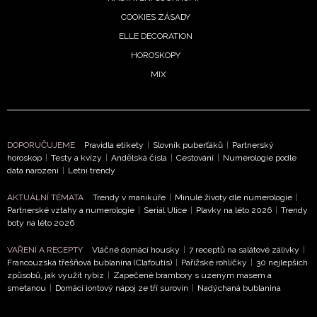
soukromí BurdaMedia Extra s.r.o.
, zaškrtněte toto pole.
COOKIES ZÁSADY
ELLE DECORATION
HOROSKOPY
MIX
DOPORUČUJEME
Pravidla etikety
|
Slovník puberťáků
|
Partnerský
horoskop
|
Testy a kvízy
|
Andělská čísla
|
Cestování
|
Numerologie podle
data narození
|
Letní trendy
AKTUÁLNÍ TÉMATA
Trendy v manikúře
|
Minulé životy dle numerologie
|
Partnerské vztahy a numerologie
|
Seriál Ulice
|
Plavky na léto 2026
|
Trendy
boty na léto 2026
VAŘENÍ A RECEPTY
Vláčné domácí housky
|
7 receptů na salátové zálivky
|
Francouzská třešňová bublanina (Clafoutis)
|
Pařížské rohlíčky
|
30 nejlepších
způsobů, jak využít rybíz
|
Zapečené brambory s uzeným masem a
smetanou
|
Domácí iontový nápoj ze tří surovin
|
Nadýchaná bublanina