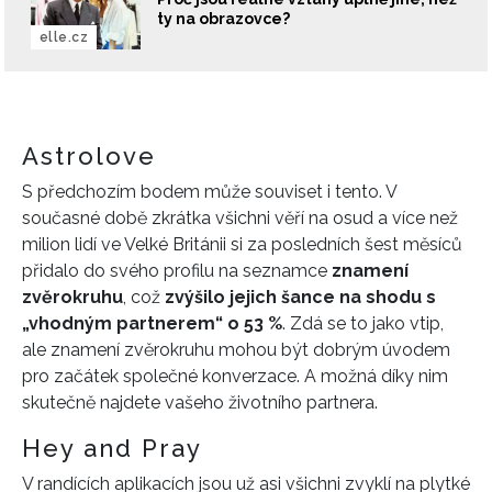
ty na obrazovce?
elle.cz
Astrolove
S předchozím bodem může souviset i tento. V
současné době zkrátka všichni věří na osud a více než
milion lidí ve Velké Británii si za posledních šest měsíců
přidalo do svého profilu na seznamce
znamení
zvěrokruhu
, což
zvýšilo jejich šance na shodu s
„vhodným partnerem“ o 53 %
. Zdá se to jako vtip,
ale znamení zvěrokruhu mohou být dobrým úvodem
pro začátek společné konverzace. A možná díky nim
skutečně najdete vašeho životního partnera.
Hey and Pray
V randících aplikacích jsou už asi všichni zvyklí na plytké