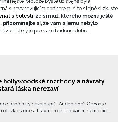
nimi nejste, protože byste už stejně byla
á s nevyhovujícím partnerem. A to stejné si zkuste
vnat s bolestí
, ž
e
si muž, kterého
možná ještě
, připomínejte
si
, že vám a jemu nebylo
důvod, který je pro vaše budoucí dobro.
é hollywoodské rozchody a návraty
tará láska nerezaví
do stejné řeky nevstoupíš… Anebo ano? Občas je
ka otázka srdce a hlava s rozhodováním nemá nic
lečného. Nikdo z vašeho okolí tomu nerozumí,
vás varují ale vy si zkrátka nemůžete pomoct, a i
chny překážky se do stejného vztahu vrátíte
. Je vám tento scénář povědomý? Nejste v tom