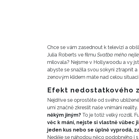
Chce se vám zasednout k televizi a obšl
Julia Roberts ve filmu
Svatba mého nejlep
milovala? Nejsme v Hollywoodu a vy jst
abyste se snažila svou sokyni ztrapnit a
zenovým klidem máte nad celou situaci p
Efekt nedostatkového 
Nejdříve se oprostěte od svého ublížen
umí značně zkreslit naše vnímání reality.
někým jiným?
To je totiž velký rozdíl. 
věc k mání, nejste si vlastně vůbec ji
jeden kus nebo se úplně vyprodá, za
Neděje se náhodou něco podobného i s 