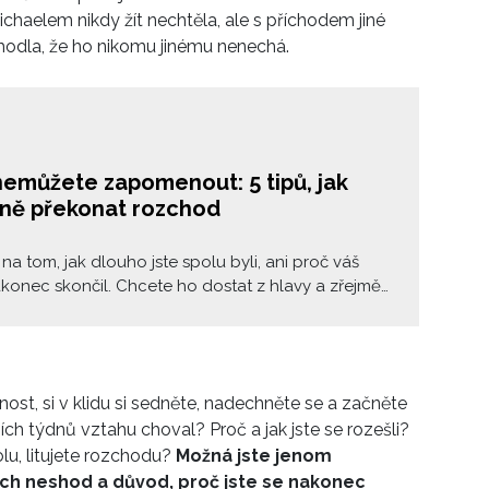
ichaelem nikdy žít nechtěla, ale s příchodem jiné
odla, že ho nikomu jinému nenechá.
nemůžete zapomenout: 5 tipů, jak
ně překonat rozchod
na tom, jak dlouho jste spolu byli, ani proč váš
konec skončil. Chcete ho dostat z hlavy a zřejmě
e víte, proč. Těchto pět rituálů vám pomůže
zapomenout a začít znovu, s čistým štítem.
nost, si v klidu si sedněte, nadechněte se a začněte
h týdnů vztahu choval? Proč a jak jste se rozešli?
olu, litujete rozchodu?
Možná jste jenom
ich neshod a důvod, proč jste se nakonec