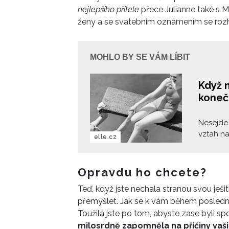
nejlepšího přítele
přece Julianne také s M
ženy a se svatebním oznámením se rozh
MOHLO BY SE VÁM LÍBIT
Když 
koneč
Nesejde 
vztah na
elle.cz
moc dobř
konečně 
Opravdu ho chcete?
Teď, když jste nechala stranou svou ješit
přemýšlet. Jak se k vám během posledníc
Toužila jste po tom, abyste zase byli sp
milosrdně zapomněla na příčiny vaš