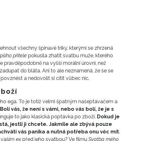
ehnout všechny špinavé triky, kterými se zhrzená
šího přítele
pokusila zhatit svatbu muže, kterého
e pravděpodobně na vyšší morální úrovni, než
 zadupat do bláta. Ani to ale neznamená, že se se
ovznést a nedovolit si cítit vůbec nic.
zboží
ého ega. To je totiž velmi špatným našeptávačem a
Bolí vás, že není s vámi, nebo vás bolí, že je s
Funguje to jako klasická poptávka po zboží.
Dokud je
stá, jestli ji chcete. Jakmile ale zbývá pouze
chvátí vás panika a nutná potřeba onu věc mít
.
vaším ex před jeho svatbou? Ve filmu
Svatba mého