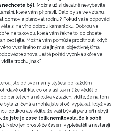
a nechcete být
. Možná už si detailně nevybavíte
mání, které vám připravil. Dalo by se ve vztahu,
ovat domov a plánovat rodinu? Pokud vaše odpovědi
ozvěte si na víno dobrou kamarádku. Dobrou ve
obře, ne takovou, která vám řekne to, co chcete
vztah zeptejte. Možná vám pomůže procitnout, když
í svého vysněného muže jinýma, objektivnějšíma
 odpovězte znova. Ještě pořád vyznívá skóre ve
vidíte trochu jinak?
kterou jste od své mámy slyšela po každém
ohrdavě odfrkla, co ona asi tak může vědět o
 po pár letech a několika vztazích, vidíte, že na tom
e byla zničená a mohla jste si oči vyplakat,
když
vás
nou
optikou ale vidíte,
že
vaši
bývalí
partneři
nebyli
že jste je zase tolik nemilovala, že k sobě
yl
. Nebo jen prostě že časem vyplešatěli a nestarají