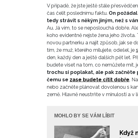
V případě, že jste ještě stále přesvědčená
sama. R
čas čelit poslednímu faktu.
On požádal 
hollywo
tedy strávit s někým jiným, než s vá
Au. Já vím, to se neposlouchá dobře. Ale
koho evidentně nejste žena jeho života.
novou partnerku a najít způsob, jak se d
tím, že muž, kterého milujete, odešel, je
den, každý den a ještě dalších pět let. P
budete viset na tom, co nemůžete mít, j
trochu si poplakat, ale pak začněte
čemu se
zase budete cítit dobře
. Na
nebo začněte plánovat dovolenou s kam
země. Hlavně neustrňte v minulosti a v lít
MOHLO BY SE VÁM LÍBIT
Když 