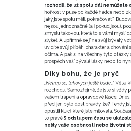
rozhodli, že už spolu dál nemůžete 
hořkost v puse po každé hádce nebo zkla
jaký jste spolu měli, pokračovat? Bud
nejsou jednoznačné (a i pokud jsou), p
smyslu takovou, která to s vámi myslí d
slyšet. A upřímně se jí na svůj bývalý 
uvidíte svůj příběh, charakter a chován
očima. A pak si na všechny tyto otázky
prospěch vaší bývalé lásky, nebo to nyní 
Díky bohu, že je pryč
„Netrap se, takových ještě bude…“
Věta, 
rozchodu. Samozřejmě, že jste si vždy p
vašem trápení a
opravdové lásce
. Dnes,
přeci jen bylo dost pravdy, že? Tehdy jst
opustili kluci, které js
te
milovala.
Součas
to pravé.
S odstupem času se ukázalo, 
nešly vaše osobnosti nebo životní st