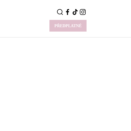
PŘEDPLATNÉ
VÍCE
Y
CELEBRITY
Novinky
Styl slavných
Rozhovory
ie