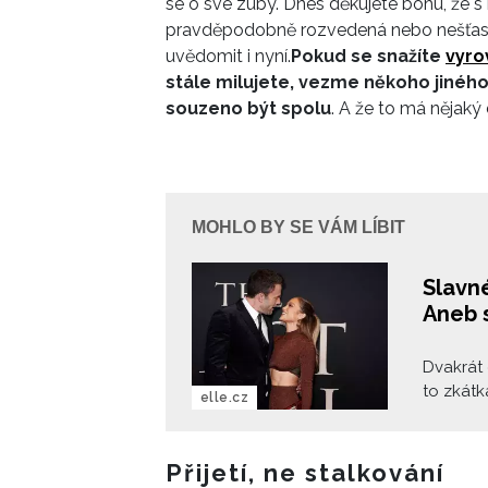
se o své zuby. Dnes děkujete bohu, že s 
pravděpodobně rozvedená nebo nešťastn
uvědomit i nyní.
Pokud se snažíte
vyro
stále
milujete, vezme někoho jiného
souzeno být spolu
.
A že to má nějaký 
MOHLO BY SE VÁM LÍBIT
Slavn
Aneb s
Dvakrát 
to zkát
elle.cz
moc spo
dokonce 
přes vše
Přijetí, ne stalkování
podruhé