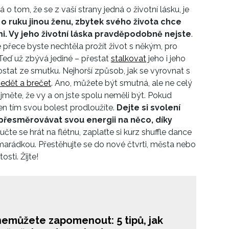
 o tom, že se z vaší strany jedná o životní lásku, je
ozchody a návraty se nevyhnuly ani slavným
o ruku jinou ženu, zbytek svého života chce
odským párům.
mi. Vy jeho životní láska pravděpodobně nejste
.
 přece byste nechtěla prožít život s někým, pro
 Teď už zbývá jediné – přestat
stalkovat
jeho i jeho
ostat ze smutku. Nejhorší způsob, jak se vyrovnat s
sedět a brečet
. Ano, můžete být smutná, ale ne celý
řijměte, že vy a on jste spolu neměli být. Pokud
en tím svou bolest prodloužíte.
Dejte si svolení
 přesměrovávat svou energii na něco, díky
učte se hrát na flétnu, zaplaťte si kurz shuffle dance
arádkou. Přestěhujte se do nové čtvrti, města nebo
osti. Žijte!
nemůžete zapomenout: 5 tipů, jak