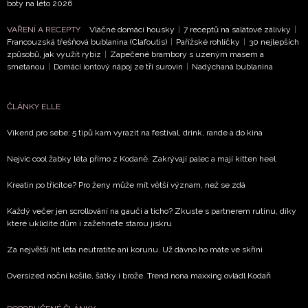
boty na léto 2026
VAŘENÍ A RECEPTY
Vláčné domácí housky
|
7 receptů na salátové zálivky
|
Francouzská třešňová bublanina (Clafoutis)
|
Pařížské rohlíčky
|
30 nejlepších
způsobů, jak využít rybíz
|
Zapečené brambory s uzeným masem a
smetanou
|
Domácí iontový nápoj ze tří surovin
|
Nadýchaná bublanina
ČLÁNKY ELLE
Víkend pro sebe: 5 tipů kam vyrazit na festival, drink, rande a do kina
Nejvíc cool žabky léta přímo z Kodaně. Zakrývají palec a mají kitten heel
Kreatin po třicítce? Pro ženy může mít větší význam, než se zdá
Každý večer jen scrollování na gauči a ticho? Zkuste s partnerem rutinu, díky
které uklidíte dům i zažehnete starou jiskru
Za největší hit léta neutratíte ani korunu. Už dávno ho máte ve skříni
Oversized noční košile, šátky i brože. Trend nona maxxing ovládl Kodaň