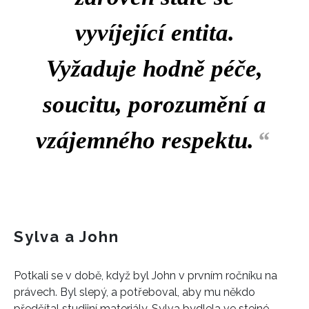
vyvíjející entita.
Vyžaduje hodně péče,
soucitu, porozumění a
vzájemného respektu.
“
Sylva a John
Potkali se v době, když byl John v prvním ročníku na
právech. Byl slepý, a potřeboval, aby mu někdo
předčítal studijní materiály. Sylva bydlela ve stejné