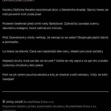
DOPORUČENÉ ČLÁNKY
Kariéru Oldřicha Nového nasměroval strýc z Národního divadla: Slavný herec se
měl původně živit zcela jinak
Poslední telefonát před smrtí Ivety Bartošové: Zpěvačka zavolala svému
slavnému kolegovi, hovor netrval ani minutu
Proč Skandinávky nikdy neříkají, že nemají co na sebe? Okopírujte jejich šatník
a pochopíte...
Lví brána se otevírá: Čeká nás nejsilnější den roku, ideální pro nové začátky
Nejlepší druhý život pro lák od okurek? Vložte do něj vejce a za pár dní získáte
výraznou chuťovku bez práce
Proč se při vaření používá alkohol a kdy je vhodné zvolit náhradu. Vždy se totiž
neodpaří
© 2003-2026
BurdaMedia Extra s.r.o.
Kopírování obsahu je bez písemného souhlasu BurdaMedia Extra s.r.o.
zakázáno