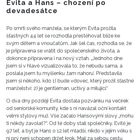
Evita a Hans – chození po
devadesátce
Po smrti svého manžela, se kterým Evita prožila
šťastných 44 let se rozhodla přestěhovat blíže ke
svým dětem a vnoučatům. Jak šel čas, rozhodla se, že
je připravena se vrátit do společenského života, a
dokonce připravena i na nový vztah. „Jednoho dne
jsem si v hlavě vizualizovala to, že nebudu sama, a
poslala jsem tu myšlenku ‚tam nahoru‘. Představila
jsem si někoho, kdo 1) bude vdovec, který prožil šťastné
manželství; 2) je gentleman, uctivý a milující.“
O dva dny později Evita dostala pozvánku na večírek
od seniorské komunity, kde s ní navázal oční kontakt
velmi stylový muž. Vše začalo Hansovými slovy „mohu
ti někdy zavolat?“. Od té doby stali společníky. Evitě je
97 let, a byť je Hans o 12 let mladší, nikdo v jejím věku s
ní prý není schopen držet krok. Mají za sebou cestu