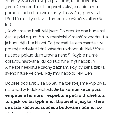
známky. S údivem se ji zeptal proč, ta odpověděla:
„protože nerandím s hloupými kluky“, a nabídla mu
pomoc s netechnickými kurzy. Tak začal jejich vztah.
Před třemi lety oslavili diamantové výročí svatby (60
let).
„Když jsme se brali, řekl jsem Dolores, že ona bude mít
čest a privilegium činit v manželství menší rozhodnutí, a
já budu dělat ta hlavní. Po šedesáti letech manželství
pro mě nezbyla žádná zásadní rozhodnutí. Nekřičíme
na sebe, pokud dům zrovna nehoří. Když je na mě
opravdu naštvaná, jdu do kuchyně mýt nádobí. V
Americe neexistuje žádný záznam, kdy by žena zabila
svého muže ve chvíli, kdy myl nádobí.“ řekl Ben.
Dolores dodává: „...za 60 let manželství jsme vypilovali
naše hádky k dokonalosti.
Je to komunikace plná
empatie a humoru, respektu a péči o druhého, a
to s jiskrou láskyplného, štiplavého jazyka, která
se stala klíčovou součástí budování něčeho, co