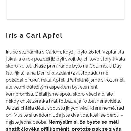
Iris a Carl Apfel
Iris se seznámila s Carlem, když ji bylo 26 let. Vzplanula
jiskra, a o rok později již byli svoji. Jejich love story trvala
skoro 70 let. „Naše první rande bylo na Columbus Day
(10. října), a na Den díkuvzdání (27.listopadu) mě
požádal o ruku.“, řekla Apfel. „Perfektně jsme si rozuměli,
ale velmi důležitým aspektem byl element
kompromisu. Dělali jsme spolu skoro všechno, ale
někdy chtěl zkrátka hrát fotbal, a já fotbal nenáviděla.
Je zas chtěla dělat spoustu jiných věcí, které neměl rád
on. Musíte si uvědomit, že jste dva lidé, kteří se berou –
nejste jedna osoba.
Nemyslím si, že byste se měli
snažit člověka příliš změnit, protože pak se z vás