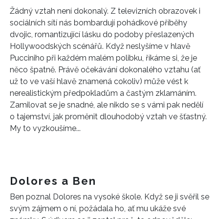
Žádný vztah není dokonalý. Z televizních obrazovek i
sociálních sítí nás bombardují pohádkové příběhy
dvojic, romantizující lásku do podoby přeslazených
Hollywoodských scénářů. Když neslyšíme v hlavě
Pucciniho při každém malém polibku, říkáme si, že je
něco špatně. Právě očekávání dokonalého vztahu (ať
už to ve vaší hlavě znamená cokoliv) může vést k
nerealistickým předpokladům a častým zklamáním.
Zamilovat se je snadné, ale nikdo se s vámi pak nedělí
o tajemství, jak proměnit dlouhodobý vztah ve šťastný.
My to vyzkoušíme...
Dolores a Ben
Ben poznal Dolores na vysoké škole. Když se ji svěřil se
svým zájmem o ní, požádala ho, ať mu ukáže své