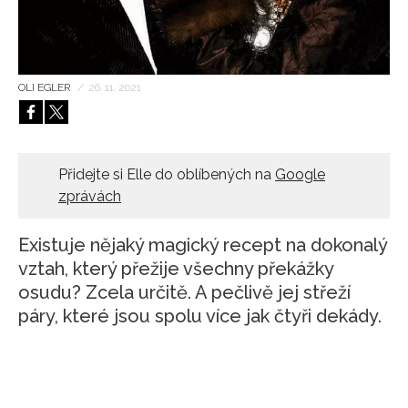
HOME
OLI EGLER
/
26. 11. 2021
Přidejte si Elle do oblíbených na
Google
zprávách
Existuje nějaký magický recept na dokonalý
vztah, který přežije všechny překážky
osudu? Zcela určitě. A pečlivě jej střeží
páry, které jsou spolu více jak čtyři dekády.