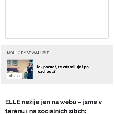
Chcete navíc dostávat i další zajímavé a exkluzivní
informace od našich partnerů? Pokud souhlasíte se
zpracováním údajů k tomuto účelu podle
Zásad ochrany
soukromí BurdaMedia Extra s.r.o.
, zaškrtněte toto pole.
MOHLO BY SE VÁM LÍBIT
Jak poznat, že vás miluje i po
rozchodu?
elle.cz
ELLE nežije jen na webu – jsme v
terénu i na sociálních sítích: