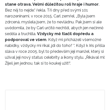
stane otrava. Velmi důležitou roli hraje i humor
.
Bez něj to nejde.“ řekla. Tři dny před svými 101
narozeninami, v roce 2015, Carl zemřel. „Byla jsem
zdrcená, myslela jsem, že to nevládnu. Pak jsem si ale
uvědomila, že by Carl určitě nechtěl, abych jen nečinně
seděla a truchlila.
Vždycky mě tlačil dopředu a
podporoval ve všem
. Když mi přicházeli všemožné
nabídky, vždycky mi říkal ‚jdi do toho!‘ “. Když k Iris přišla
sláva v roce 2005, byl to především její manžel, který si
užíval její nový status celebrity a ikony stylu. „Říkával mi:
Žiješ jen jednou, tak si to koukej užít!“.