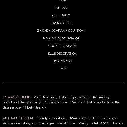
MÓDA
KRÁSA
CELEBRITY
LÁSKA A SEX
ZÁSADY OCHRANY SOUKROMÍ
NASTAVENÍ SOUKROMÍ
COOKIES ZÁSADY
ELLE DECORATION
HOROSKOPY
MIX
DOPORUČUJEME
Pravidla etikety
|
Slovník puberťáků
|
Partnerský
horoskop
|
Testy a kvízy
|
Andělská čísla
|
Cestování
|
Numerologie podle
data narození
|
Letní trendy
AKTUÁLNÍ TÉMATA
Trendy v manikúře
|
Minulé životy dle numerologie
|
Partnerské vztahy a numerologie
|
Seriál Ulice
|
Plavky na léto 2026
|
Trendy