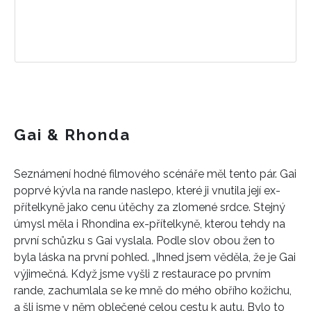
Gai & Rhonda
Seznámení hodné filmového scénáře měl tento pár. Gai
poprvé kývla na rande naslepo, které ji vnutila její ex-
přítelkyně jako cenu útěchy za zlomené srdce. Stejný
úmysl měla i Rhondina ex-přítelkyně, kterou tehdy na
první schůzku s Gai vyslala. Podle slov obou žen to
byla láska na první pohled. „Ihned jsem věděla, že je Gai
výjimečná. Když jsme vyšli z restaurace po prvním
rande, zachumlala se ke mně do mého obřího kožichu,
a šli jsme v něm oblečené celou cestu k autu. Bylo to