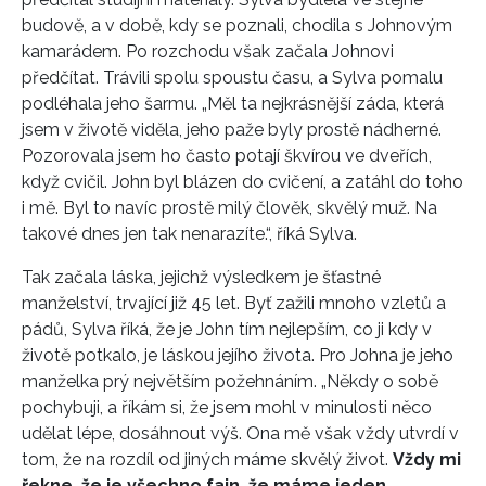
budově, a v době, kdy se poznali, chodila s Johnovým
kamarádem. Po rozchodu však začala Johnovi
předčítat. Trávili spolu spoustu času, a Sylva pomalu
podléhala jeho šarmu. „Měl ta nejkrásnější záda, která
jsem v životě viděla, jeho paže byly prostě nádherné.
Pozorovala jsem ho často potají škvírou ve dveřích,
když cvičil. John byl blázen do cvičení, a zatáhl do toho
i mě. Byl to navíc prostě milý člověk, skvělý muž. Na
takové dnes jen tak nenarazíte.“, říká Sylva.
Tak začala láska, jejichž výsledkem je šťastné
manželství, trvající již 45 let. Byť zažili mnoho vzletů a
pádů, Sylva říká, že je John tím nejlepším, co ji kdy v
životě potkalo, je láskou jejího života. Pro Johna je jeho
manželka prý největším požehnáním. „Někdy o sobě
pochybuji, a říkám si, že jsem mohl v minulosti něco
udělat lépe, dosáhnout výš. Ona mě však vždy utvrdí v
tom, že na rozdíl od jiných máme skvělý život.
Vždy mi
řekne, že je všechno fajn, že máme jeden