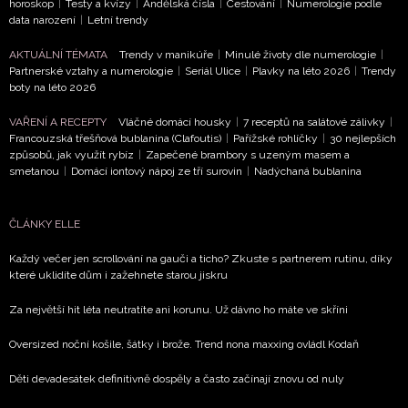
horoskop
|
Testy a kvízy
|
Andělská čísla
|
Cestování
|
Numerologie podle
informace od našich partnerů? Pokud souhlasíte se
data narození
|
Letní trendy
zpracováním údajů k tomuto účelu podle
Zásad ochrany
soukromí BurdaMedia Extra s.r.o.
, zaškrtněte toto pole.
AKTUÁLNÍ TÉMATA
Trendy v manikúře
|
Minulé životy dle numerologie
|
Partnerské vztahy a numerologie
|
Seriál Ulice
|
Plavky na léto 2026
|
Trendy
boty na léto 2026
VAŘENÍ A RECEPTY
Vláčné domácí housky
|
7 receptů na salátové zálivky
|
Francouzská třešňová bublanina (Clafoutis)
|
Pařížské rohlíčky
|
30 nejlepších
způsobů, jak využít rybíz
|
Zapečené brambory s uzeným masem a
smetanou
|
Domácí iontový nápoj ze tří surovin
|
Nadýchaná bublanina
ČLÁNKY ELLE
Každý večer jen scrollování na gauči a ticho? Zkuste s partnerem rutinu, díky
které uklidíte dům i zažehnete starou jiskru
Za největší hit léta neutratíte ani korunu. Už dávno ho máte ve skříni
Oversized noční košile, šátky i brože. Trend nona maxxing ovládl Kodaň
Děti devadesátek definitivně dospěly a často začínají znovu od nuly