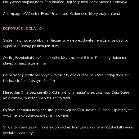
Hollywood propadl neslušné značce. Její šaty nosí Demi Moore i Zendaya
Champagne O'Clock s Evou Urbanovou: O domově, který zraje s časem
DOPORUČENÉ ČLÁNKY
Svržení atomové bomby na Hirošimu: V nepředstavitelném žáru se část lidí
vypařila. Zůstaly po nich jen stíny
Ondřej Brzobohatý kvůli roli svého táty zhubnul 8 kilo: Drastický detox na
šťávách, masu a zelenině
Letní trendy podle vášnivých Italek. Stylové outfity, na které nedají dopustit,
budou slušet i českým ženám
Herec Jan Cina bez servítků: Od malého „smrada” přes vášnivou Drag Queen
až k romským kořenům a touze po dítěti
Dýňová semínka nevyhazujte, prospívají vlasům, trávení či srdci. Upravte je a
využijte jako zdravou svačinu i do vaření
Snídaně, která zasytí na celé dopoledne: Pomůže správné množství bílkovin a
dostatek vlákniny