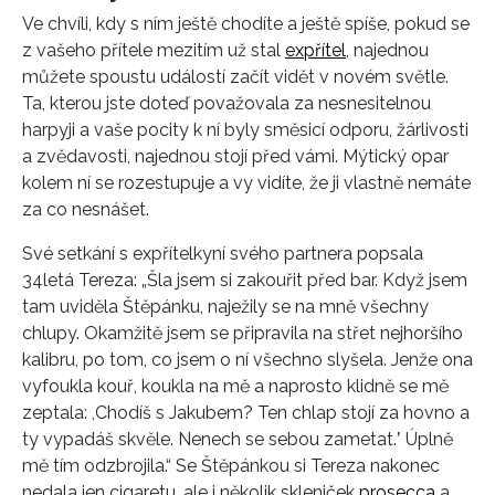
Ve chvíli, kdy s ním ještě chodíte a ještě spíše, pokud se
z vašeho přítele mezitím už stal
expřítel
, najednou
můžete spoustu událostí začít vidět v novém světle.
Ta, kterou jste doteď považovala za nesnesitelnou
harpyji a vaše pocity k ní byly směsicí odporu, žárlivosti
a zvědavosti, najednou stojí před vámi. Mýtický opar
kolem ní se rozestupuje a vy vidíte, že ji vlastně nemáte
za co nesnášet.
Své setkání s expřítelkyní svého partnera popsala
34letá Tereza: „Šla jsem si zakouřit před bar. Když jsem
tam uviděla Štěpánku, naježily se na mně všechny
chlupy. Okamžitě jsem se připravila na střet nejhoršího
kalibru, po tom, co jsem o ní všechno slyšela. Jenže ona
vyfoukla kouř, koukla na mě a naprosto klidně se mě
zeptala: ,Chodíš s Jakubem? Ten chlap stojí za hovno a
ty vypadáš skvěle. Nenech se sebou zametat.ʽ Úplně
mě tím odzbrojila.“ Se Štěpánkou si Tereza nakonec
nedala jen cigaretu, ale i několik skleniček
prosecca
a