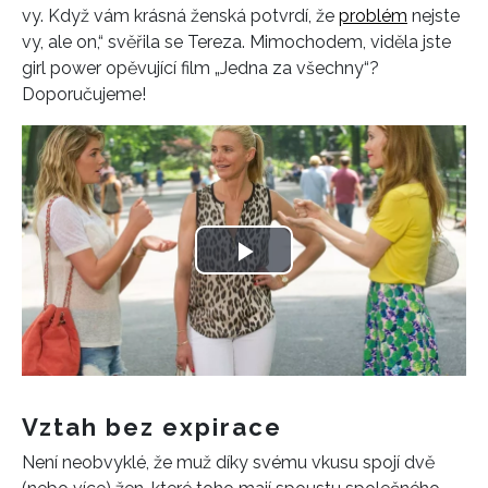
vy. Když vám krásná ženská potvrdí, že
problém
nejste
vy, ale on,“ svěřila se Tereza. Mimochodem, viděla jste
girl power opěvující film „Jedna za všechny“?
Doporučujeme!
Play
Video
Vztah bez expirace
Není neobvyklé, že muž díky svému vkusu spojí dvě