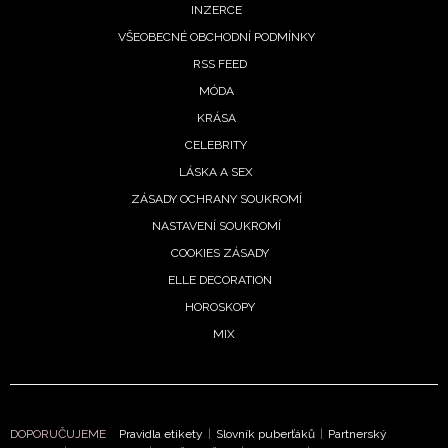
INZERCE
VŠEOBECNÉ OBCHODNÍ PODMÍNKY
RSS FEED
MÓDA
KRÁSA
CELEBRITY
LÁSKA A SEX
NEWSLETTER
ZÁSADY OCHRANY SOUKROMÍ
ODESLAT
NASTAVENÍ SOUKROMÍ
COOKIES ZÁSADY
Přihlášením k newsletteru souhlasíte s
Obchodními
ELLE DECORATION
podmínkami společnosti BurdaMedia Extra s.r.o.
a
HOROSKOPY
potvrzujete, že jste se seznámili se
Zásadami
MIX
ochrany soukromí
- BurdaMedia Extra s.r.o. bude s
Vašimi údaji pracovat zejména k organizaci a
vyhodnocení akce a zasílání novinek.
DOPORUČUJEME
Pravidla etikety
|
Slovník puberťáků
|
Partnerský
Chcete navíc dostávat i další zajímavé a exkluzivní