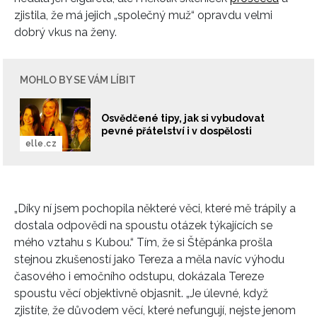
zjistila, že má jejich „společný muž“ opravdu velmi
dobrý vkus na ženy.
MOHLO BY SE VÁM LÍBIT
Osvědčené tipy, jak si vybudovat
pevné přátelství i v dospělosti
elle.cz
„Díky ní jsem pochopila některé věci, které mě trápily a
dostala odpovědi na spoustu otázek týkajících se
mého vztahu s Kubou.“ Tím, že si Štěpánka prošla
stejnou zkušeností jako Tereza a měla navíc výhodu
časového i emočního odstupu, dokázala Tereze
spoustu věcí objektivně objasnit. „Je úlevné, když
zjistíte, že důvodem věcí, které nefungují, nejste jenom