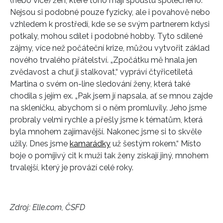
(nebo více) žen, které toho mají spoustu společného.
Nejsou si podobné pouze fyzicky, ale i povahově nebo
vzhledem k prostředí, kde se se svým partnerem kdysi
potkaly, mohou sdílet i podobné hobby. Tyto sdílené
zájmy, více než počáteční krize, můžou vytvořit základ
nového trvalého přátelství. „Zpočátku mě hnala jen
zvědavost a chuť ji stalkovat,“ vypráví čtyřicetiletá
Martina o svém on-line sledování ženy, která také
chodila s jejím ex. „Pak jsem jí napsala, ať se mnou zajde
na skleničku, abychom si o něm promluvily. Jeho jsme
probraly velmi rychle a přešly jsme k tématům, která
byla mnohem zajímavější. Nakonec jsme si to skvěle
užily. Dnes jsme
kamarádky
už šestým rokem.“ Místo
boje o pomíjivý cit k muži tak ženy získají jiný, mnohem
trvalejší, který je provází celé roky.
INFORMACE
REDAKCE
Zdroj: Elle.com, ČSFD