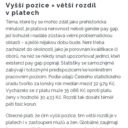
Vyšší pozice = větší rozdíl
v platech
Téma, které by se mohlo zdát jako prehistorická
minulost, je platová nerovnost neboli gender pay gap,
jež bohužel i nadále zůstává velmi problematickou
oblastí – a ještě nějakou dobu bude. Není třeba
zacházet do okolností, jako je porovnání kvalifikace či
oborů, na něž se někdy snaží upozorňovat jedinci, kteří
existenci pay gap popírají. Statistiky se samozřejmě
zabývají i totožnými predispozicemi ke konkrétním
pracovním pozicím. Podle údajů Českého statistického
úřadu tvořilo za loňský rok medián mezd 32 979 Kč.
Vycházelo se z platu muže 35 086 Kč oproti platu
ženy v hodnotě 30 433 Kč. Rozdíl tak dosáhl téměř
pěti tisíc korun.
Obecně platí, že čím vyšší pozice, tím větší rozdíl je v
INFORMACE
platech i v zastoupení mužů a žen. Globálně zaujímají
REDAKCE