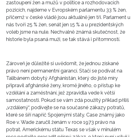
zastoupení žen a mužů v politice a rozhodovacích
pozicích, najdeme v Evropském parlamentu 33 % žen,
přičemž v české vládě jsou aktuálně jen tři. Parlament u
nás tvoří 25 % žen, senát jen 15 % a u prezidentských
voleb jsme na nule. Nechvalně známá skutečnost, že
historie byla psaná muži, se tak stává i přítomností.
Zároveň je důležité si uvědomit, že jednou získané
právo není permanentní garancí. Stačí se podívat na
Talibánem dobytý Afghánistán, který do jisté míry
připravil afghánské ženy, kromě jiného, o přístup ke
vzdělání a zaměstnání, jež zpravidla vede k větší
samostatnosti. Pokud se vám zdá použitý příklad příliš
„vzdálený“, podívejte se na současné zákazy potratů,
které se šíří napříč Spojenými státy. Case známý jako
Roe v. Wade zaručil ženám v roce 1973 právo na
potrat. Americkému státu Texas se však v minulém
roce podařilo prosadit přísný zákaz, o který nyní usilují i