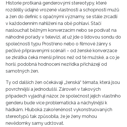
Historie protkaná genderovými stereotypy, které
rozdělily údajně vrozené vlastnosti a schopnosti mužů
a žen do definic s opačnými významy, se stále zrcadlí
v každodenním nahlížení na obě pohlaví. Stačí
naslouchat běžným konverzacím nebo se podívat na
náhodné pořady v televizi, ať už jde o lidovou sondu do
společnosti typu Prostřeno nebo o filmové žánry s
pečlivě připravenými scénáři – od ženské konverzace
se zkrátka čeká menší přínos než od té mužské, a co je
horší, podobná hodnocení nezřídka přicházejí od
samotných žen.
Ty od dalších žen očekávají „ženská“ témata, která jsou
povrchnější a jednodušší. Zároveň v takových
případech vyjadřují názor, že společnost jejich vlastního
genderu bude více problematická a náchylnější k
hádkám. Hluboká zakořeněnost vykonstruovaných
stereotypů tak způsobila, že je ženy mohou
nevědomky samy udržovat.