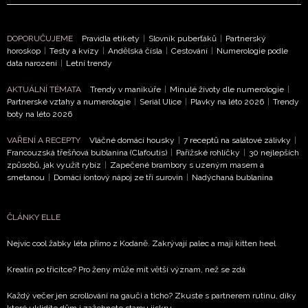
DOPORUČUJEME
Pravidla etikety
|
Slovník puberťáků
|
Partnerský
horoskop
|
Testy a kvízy
|
Andělská čísla
|
Cestování
|
Numerologie podle
data narození
|
Letní trendy
AKTUÁLNÍ TÉMATA
Trendy v manikúře
|
Minulé životy dle numerologie
|
Partnerské vztahy a numerologie
|
Seriál Ulice
|
Plavky na léto 2026
|
Trendy
boty na léto 2026
VAŘENÍ A RECEPTY
Vláčné domácí housky
|
7 receptů na salátové zálivky
|
Francouzská třešňová bublanina (Clafoutis)
|
Pařížské rohlíčky
|
30 nejlepších
způsobů, jak využít rybíz
|
Zapečené brambory s uzeným masem a
smetanou
|
Domácí iontový nápoj ze tří surovin
|
Nadýchaná bublanina
ČLÁNKY ELLE
Nejvíc cool žabky léta přímo z Kodaně. Zakrývají palec a mají kitten heel
Kreatin po třicítce? Pro ženy může mít větší význam, než se zdá
Každý večer jen scrollování na gauči a ticho? Zkuste s partnerem rutinu, díky
které uklidíte dům i zažehnete starou jiskru