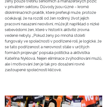
ženy pouze třetinu seniorních a manažerských pozic
v privátním sektoru. Důvody jsou různé – kromě
diskriminačních praktik, které preferují muže, protože
očekávají, že na rozdíl od žen rodinný život jejich
pracovní nasazení neovlivní, může jít například o nízké
sebevědomí žen, které v historii k aktivitě zrovna
vedené nebyly. „Pokud ženy po mnohá století
fungovaly ve společnosti v podřízené roli, je logické, že
se tato podřízenost a nerovnost stále v určitých
formách projevuje,“ popsala politička a aktivistka
Kateřina Nyklová. Nejen eliminace zvýhodňování mužů,
ale i motivování žen je tak pro dosažení rovně
zastoupené společnosti klíčové.