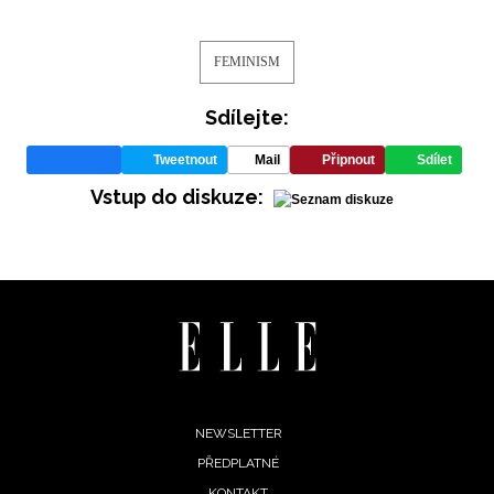
NEWSLETTER
ODESLAT
FEMINISM
Sdílejte:
Přihlášením k newsletteru souhlasíte s
Obchodními
podmínkami společnosti BurdaMedia Extra s.r.o.
a
Tweetnout
Mail
Připnout
Sdílet
potvrzujete, že jste se seznámili se
Zásadami
Vstup do diskuze:
ochrany soukromí
- BurdaMedia Extra s.r.o. bude s
Vašimi údaji pracovat zejména k organizaci a
vyhodnocení akce a zasílání novinek.
Chcete navíc dostávat i další zajímavé a exkluzivní
informace od našich partnerů? Pokud souhlasíte se
zpracováním údajů k tomuto účelu podle
Zásad ochrany
soukromí BurdaMedia Extra s.r.o.
, zaškrtněte toto pole.
Footer
NEWSLETTER
PŘEDPLATNÉ
menu
KONTAKT