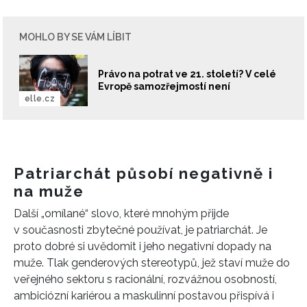
MOHLO BY SE VÁM LÍBIT
Právo na potrat ve 21. století? V celé
Evropě samozřejmostí není
elle.cz
Patriarchát působí negativně i
na muže
Další „omílané“ slovo, které mnohým přijde
v současnosti zbytečné používat, je patriarchát. Je
proto dobré si uvědomit i jeho negativní dopady na
muže. Tlak genderových stereotypů, jež staví muže do
veřejného sektoru s racionální, rozvážnou osobností,
ambiciózní kariérou a maskulinní postavou přispívá i