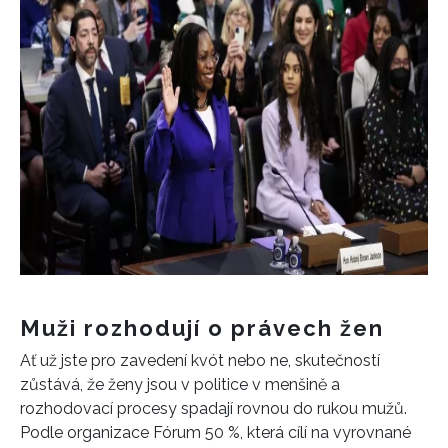
Muži rozhodují o právech žen
Ať už jste pro zavedení kvót nebo ne, skutečností
zůstává, že ženy jsou v politice v menšině a
rozhodovací procesy spadají rovnou do rukou mužů.
Podle organizace Fórum 50 %, která cílí na vyrovnané