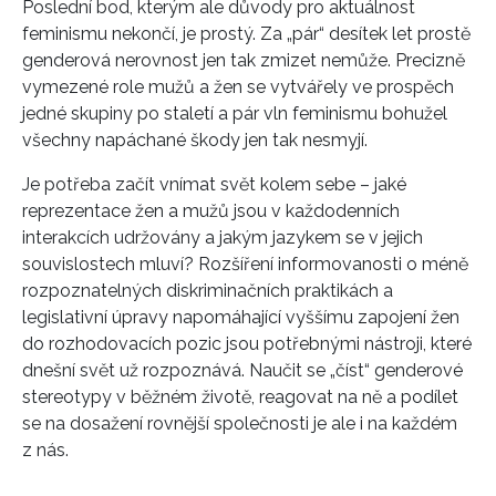
Poslední bod, kterým ale důvody pro aktuálnost
feminismu nekončí, je prostý. Za „pár“ desítek let prostě
genderová nerovnost jen tak zmizet nemůže. Precizně
vymezené role mužů a žen se vytvářely ve prospěch
jedné skupiny po staletí a pár vln feminismu bohužel
všechny napáchané škody jen tak nesmyjí.
Je potřeba začít vnímat svět kolem sebe – jaké
reprezentace žen a mužů jsou v každodenních
interakcích udržovány a jakým jazykem se v jejich
souvislostech mluví? Rozšíření informovanosti o méně
rozpoznatelných diskriminačních praktikách a
legislativní úpravy napomáhající vyššímu zapojení žen
do rozhodovacích pozic jsou potřebnými nástroji, které
dnešní svět už rozpoznává. Naučit se „číst“ genderové
stereotypy v běžném životě, reagovat na ně a podílet
se na dosažení rovnější společnosti je ale i na každém
z nás.