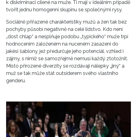
k diskriminaci cílené na muže. Ti mají v ideálním případě
tvořit jednu homogenní skupinu se společnými rysy.
Sociálně přiřazené charakteristiky mužů a žen tak bez
pochyby působí negativně na celé lidstvo. Kdo není
„dost chlap“ a nesplňuje podobu „typického“ muže trpí
hodnocením založeném na nuceném zasazení do
jakési šablony, jež předurčuje jeho potenciál, vzhled i
zájmy, s nimiž se samozřejmě nemusí každý ztotožnit.
Místo přirozené diverzity se rozdávají nálepky „jiný“ a
muž se tak může stát outsiderem svého vlastního
genderu.