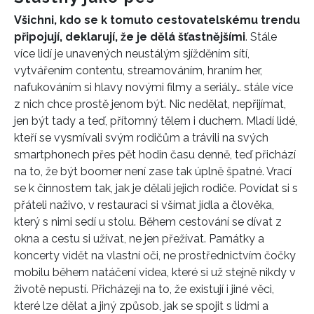
Všichni, kdo se k tomuto cestovatelskému trendu
připojují, deklarují, že je dělá šťastnějšími
. Stále
více lidí je unavených neustálým sjížděním sítí,
vytvářením contentu, streamováním, hraním her,
nafukováním si hlavy novými filmy a seriály… stále více
INFORMACE
z nich chce prostě jenom být. Nic nedělat, nepřijímat,
REDAKCE
jen být tady a teď, přítomný tělem i duchem. Mladí lidé,
kteří se vysmívali svým rodičům a trávili na svých
smartphonech přes pět hodin času denně, teď přichází
na to, že být boomer není zase tak úplně špatné. Vrací
se k činnostem tak, jak je dělali jejich rodiče. Povídat si s
přáteli naživo, v restauraci si všímat jídla a člověka,
který s nimi sedí u stolu. Během cestování se dívat z
okna a cestu si užívat, ne jen přežívat. Památky a
koncerty vidět na vlastní oči, ne prostřednictvím čočky
mobilu během natáčení videa, které si už stejně nikdy v
životě nepustí. Přicházejí na to, že existují i jiné věci,
které lze dělat a jiný způsob, jak se spojit s lidmi a