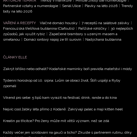
AKTUÁLNÍ TÉMATA
Trendy v manikúře
|
Minulé životy dle numerologie
|
Partnerské vztahy a numerologie
|
Seriál Ulice
|
Plavky na léto 2026
|
Trendy
boty na léto 2026
VAŘENÍ A RECEPTY
Vláčné domácí housky
|
7 receptů na salátové zálivky
|
Francouzská třešňová bublanina (Clafoutis)
|
Pařížské rohlíčky
|
30 nejlepších
způsobů, jak využít rybíz
|
Zapečené brambory s uzeným masem a
smetanou
|
Domácí iontový nápoj ze tří surovin
|
Nadýchaná bublanina
ČLÁNKY ELLE
Zakrýt bříško nebo odhalit? Kodaňské maminky boří pravidla mateřství i módy
Týdenní horoskop od 10. srpna: Lvům se obrací život, Štíři uspějí a Ryby
zpomalí
Víkend pro sebe: 5 tipů kam vyrazit na festival, drink, rande a do kina
Nejvíc cool žabky léta přímo z Kodaně. Zakrývají palec a mají kitten heel
Kreatin po třicítce? Pro ženy může mít větší význam, než se zdá
Každý večer jen scrollování na gauči a ticho? Zkuste s partnerem rutinu, díky