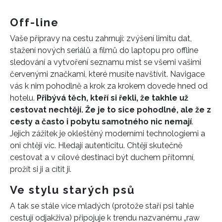
Off-line
Vaše přípravy na cestu zahrnují: zvýšení limitu dat,
stažení nových seriálů a filmů do laptopu pro offline
sledování a vytvoření seznamu míst se všemi vašimi
červenými značkami, které musíte navštívit. Navigace
vás k nim pohodlně a krok za krokem dovede hned od
hotelu.
Přibývá těch, kteří si řekli, že takhle už
cestovat nechtějí. Že je to sice pohodlné, ale že z
cesty a často i pobytu samotného nic nemají
.
Jejich zážitek je okleštěný moderními technologiemi a
oni chtějí víc. Hledají autenticitu. Chtějí skutečně
cestovat a v cílové destinaci být duchem přítomní,
prožít si ji a cítit ji.
Ve stylu starých psů
A tak se stále více mladých (protože staří psi tahle
cestují odjakživa) připojuje k trendu nazvanému „raw