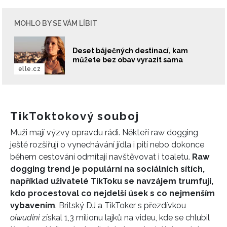
MOHLO BY SE VÁM LÍBIT
Deset báječných destinací, kam
můžete bez obav vyrazit sama
elle.cz
TikToktokový souboj
Muži mají výzvy opravdu rádi. Někteří raw dogging
ještě rozšiřují o vynechávání jídla i pití nebo dokonce
během cestování odmítají navštěvovat i toaletu.
Raw
dogging trend je populární na sociálních sítích,
například uživatelé TikToku se navzájem trumfují,
kdo procestoval co nejdelší úsek s co nejmenším
vybavením
. Britský DJ a TikToker s přezdívkou
oiwudini
získal 1,3 milionu lajků na videu, kde se chlubil