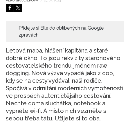
VERONIKA ČÍŽKOVÁ
/
27. 07. 2024
HOME
Přidejte si Elle do oblíbených na
Google
zprávách
Letová mapa, hlášení kapitána a staré
dobré okno. To jsou rekvizity staronového
cestovatelského trendu jménem raw
dogging. Nová výzva vypadá jako z dob,
kdy se na cesty vydávali naši rodiče.
Spočívá v odmítání moderních vymožeností
ve prospěch autentičtějšího cestování.
Nechte doma sluchátka, notebook a
vypněte wi-fi. A místo nich vezměte s
sebou třeba tátu. Užijete si to oba.