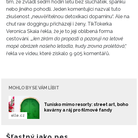
tím, že zvládl sedm hodin letu bez sluchátek, spánku
nebo jiného pohodlí. Jeden komentující nazval tuto
zkušenost „neuvěřitelnou detoxikací dopaminu“. Ale na
chuť raw doggingu přicházejí i ženy. TikTokerka
Veronica Skaia řekla, že je to její oblíbená forma
cestování. „
Jen zírám do propasti a pozoruji
na letové
mapě obrázek našeho letadla, kudy zrovna prolétává
,“
řekla ve videu, které získalo 9 905 komentářů.
MOHLO BY SE VÁM LÍBIT
Tunisko mimo resorty: street art, boho
kavárny a ráj pro filmové fandy
elle.cz
Šťastný jako pes