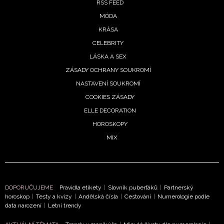
Vašimi údaji pracovat zejména k organizaci a
RSS FEED
vyhodnocení akce a zasílání novinek.
MÓDA
KRÁSA
Chcete navíc dostávat i další zajímavé a exkluzivní
CELEBRITY
informace od našich partnerů? Pokud souhlasíte se
zpracováním údajů k tomuto účelu podle
Zásad ochrany
LÁSKA A SEX
soukromí BurdaMedia Extra s.r.o.
, zaškrtněte toto pole.
ZÁSADY OCHRANY SOUKROMÍ
NASTAVENÍ SOUKROMÍ
COOKIES ZÁSADY
ELLE DECORATION
HOROSKOPY
MIX
DOPORUČUJEME
Pravidla etikety
|
Slovník puberťáků
|
Partnerský
horoskop
|
Testy a kvízy
|
Andělská čísla
|
Cestování
|
Numerologie podle
data narození
|
Letní trendy