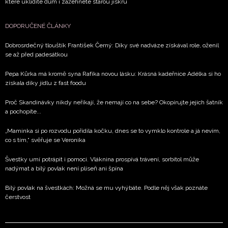
které uklidíte dům i zažehnete starou jiskru
DOPORUČENÉ ČLÁNKY
Dobrosrdečný tlouštík František Černý: Díky své nadváze získával role, oženil
se až před padesátkou
Pepa Kůrka má kromě syna Rafíka novou lásku: Krásná kadeřnice Adélka si ho
získala díky jídlu z fast foodu
Proč Skandinávky nikdy neříkají, že nemají co na sebe? Okopírujte jejich šatník
a pochopíte...
„Maminka si po rozvodu pořídila kočku, dnes se to vymklo kontrole a já nevím,
co s tím,“ svěřuje se Veronika
Švestky umí potrápit i pomoci. Vláknina prospívá trávení, sorbitol může
nadýmat a bílý povlak není plíseň ani špína
Bílý povlak na švestkách: Možná se mu vyhýbáte. Podle něj však poznáte
čerstvost