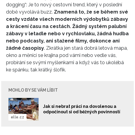
dogging“: Je to nový cestovní trend, který v poslední
době vyvolává buzz.
Znamená to, že se během své
cesty vzdáte všech moderních výdobytků zábavy
a krácení času na cestách. Žádný systém palubní
zábavy v letadle nebo v rychlovlaku, žádná hudba
nebo podcasty, ani stažené filmy, dokonce ani
žádné časopisy
. Zkrátka jen stará dobrá letová mapa,
okno a měnící se krajina pod vámi nebo vedle vás,
probírání se svými myšlenkami a když vás to ukolébá
ke spánku, tak krátký šlofík.
MOHLO BY SE VÁM LÍBIT
Jak si nebrat práci na dovolenou a
odpočinout si od běžných povinností
elle.cz