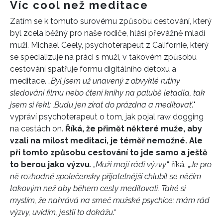
Víc cool než meditace
Zatím se k tomuto surovému způsobu cestování, který
byl zcela běžný pro naše rodiče, hlásí převážně mladí
muži. Michael Ceely, psychoterapeut z Californie, který
se specializuje na práci s muži, v takovém způsobu
cestování spatřuje formu digitálního detoxu a
meditace. „
Byl jsem už unavený z obvyklé rutiny
sledování filmu nebo čtení knihy na palubě
letadla
, tak
jsem
si
řekl:
,
B
udu jen zírat do prázdna a medit
ovat
.'"
vypráví psychoterapeut o tom, jak pojal raw dogging
na cestách on.
Říká, že přimět některé muže, aby
vzali na milost meditaci, je téměř nemožné. Ale
při tomto způsobu cestování to jde samo a ještě
to berou jako výzvu
. „
Muži mají rádi výzvy
,“ říká. „
J
e
pro
ně
rozhodně společensky přijatelnější chlubit se něčím
takovým
než aby během cesty meditovali
. Také si
myslím, že
nahrává na smeč
mužské psychice: mám rád
výzvy, uvidím, jestli to dokážu
.“