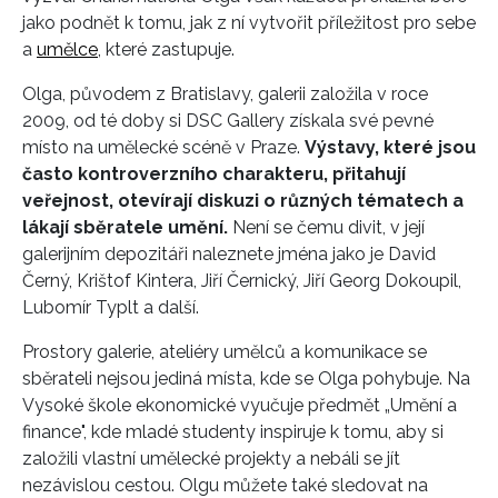
jako podnět k tomu, jak z ní vytvořit příležitost pro sebe
a
umělce
, které zastupuje.
Olga, původem z Bratislavy, galerii založila v roce
2009, od té doby si DSC Gallery získala své pevné
místo na umělecké scéně v Praze.
Výstavy, které jsou
často kontroverzního charakteru, přitahují
veřejnost, otevírají diskuzi o různých tématech a
lákají sběratele umění.
Není se čemu divit, v její
galerijním depozitáři naleznete jména jako je David
Černý, Krištof Kintera, Jiří Černický, Jiří Georg Dokoupil,
Lubomír Typlt a další.
Prostory galerie, ateliéry umělců a komunikace se
sběrateli nejsou jediná místa, kde se Olga pohybuje. Na
Vysoké škole ekonomické vyučuje předmět „Umění a
finance", kde mladé studenty inspiruje k tomu, aby si
založili vlastní umělecké projekty a nebáli se jít
nezávislou cestou. Olgu můžete také sledovat na