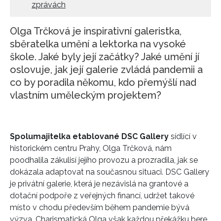
zprávách
Olga Trčková je inspirativní galeristka,
sběratelka umění a lektorka na vysoké
škole. Jaké byly její začátky? Jaké umění jí
oslovuje, jak její galerie zvládá pandemii a
co by poradila někomu, kdo přemýšlí nad
vlastním uměleckým projektem?
Spolumajitelka etablované DSC Gallery
sídlící v
historickém centru Prahy, Olga Trčková, nám
poodhalila zákulisí jejího provozu a prozradila, jak se
dokázala adaptovat na současnou situaci. DSC Gallery
je privátní galerie, která je nezávislá na grantové a
dotační podpoře z veřejných financí, udržet takové
místo v chodu především během pandemie bývá
výzva. Charismatická Olga však každou překážku bere