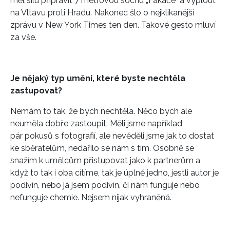
měl sílu připravit 7 metrovou sochu „Fakáče" a vyplout
na Vltavu proti Hradu. Nakonec šlo o nejklikanější
zprávu v New York Times ten den. Takové gesto mluví
za vše.
Je nějaký typ umění, které byste nechtěla
zastupovat?
Nemám to tak, že bych nechtěla. Něco bych ale
neuměla dobře zastoupit. Měli jsme například
pár pokusů s fotografií, ale nevěděli jsme jak to dostat
ke sběratelům, nedařilo se nám s tím. Osobně se
snažím k umělcům přistupovat jako k partnerům a
když to tak i oba cítíme, tak je úplně jedno, jestli autor je
podivín, nebo já jsem podivín, či nám funguje nebo
nefunguje chemie. Nejsem nijak vyhraněná.