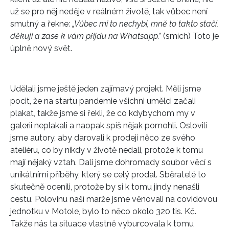
už se pro něj neděje v reálném životě, tak vůbec není
smutný a řekne:
„Vůbec mi to nechybí, mně to takto stačí,
děkuji a zase k vám přijdu na Whatsapp.”
(smích) Toto je
úplně nový svět.
Udělali jsme ještě jeden zajímavý projekt. Měli jsme
pocit, že na startu pandemie všichni umělci začali
plakat, takže jsme si řekli, že co kdybychom my v
galerii neplakali a naopak spíš nějak pomohli. Oslovili
jsme autory, aby darovali k prodeji něco ze svého
ateliéru, co by nikdy v životě nedali, protože k tomu
mají nějaký vztah. Dali jsme dohromady soubor věcí s
unikátními příběhy, který se celý prodal. Sběratelé to
skutečně ocenili, protože by si k tomu jindy nenašli
cestu. Polovinu naší marže jsme věnovali na covidovou
jednotku v Motole, bylo to něco okolo 320 tis. Kč.
Takže nás ta situace vlastně vyburcovala k tomu