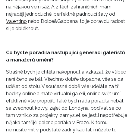
na nějakou vernisáž. A z těch zahraničních mám
nejraději jednoduché, perfektně padnoucí šaty od
Valentino
nebo Dolce&Gabbana, to je opravdu radost
si je obléknout.
Co byste poradila nastupující generaci galeristů
a manažerů umění?
Strašně bych je chtěla nakopnout a vzkázat, že vůbec
není čeho se bát. Všechno dobře dopadne, vše se dá
udělat od stolu. V současné době vše uděláte za tři
hodiny online a máte virtuální galerii, online svět umí
efektivně vše propojit. Také bych ráda poradila nebát
se zvednout kotvy, zajet do Londýna, podívat se co
tam vzniklo za projekty, zamyslet se, jestli nepotřebuje
nějaká tamější galerie parťáka v Praze. K tomu
nemusíte mít v podstatě žádný kapitál, můžete to