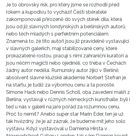
Je to obrovský risk, pro který jsme se rozhodli před
rokem a kupodivu to vychází! Čeští sběratelé
zakomponovali přirozeně do svých sbírek díla, která
jsou od již slavných londýnských a berlínských autorů,
nebo těch mladých s perfektním potenciálem.
Znamená to, že tito autoři jsou již pravidelně vystavující
v slavných galeriích, mají stabilizované ceny, které
prokazatelně rostou, pracují s nimi zahraniční kurátoři a
jsou něčím magičtí nebo ojedinělí, co třeba v Čechách
žádný autor nedělá. Rumunský autor žijící v Berlíně,
absolvent slavné klužské akademie Norbert Stefran je
na startu, je tudíž za výbornou cenu a ta poroste.
Simone Hack nebo Dennis Scholl, oba zavedení malíři z
Berlína, vystavují v různých německých kunsthalle, byli i
teď u nás v galerii na jaře pořád za rozumnou cenu.
Proč to nemít? Anebo super star Marin Eder, ten je už
tak hvězdný, že je až zázrak, že budeme mít jeho solo
výstavu. Když vystavoval u Damiena Hirsta v
Newportstreet Gallery London, tak sám Damien koupil