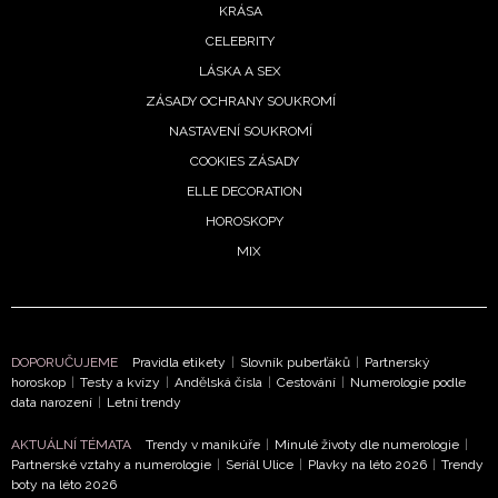
KRÁSA
CELEBRITY
LÁSKA A SEX
ZÁSADY OCHRANY SOUKROMÍ
NASTAVENÍ SOUKROMÍ
COOKIES ZÁSADY
ELLE DECORATION
HOROSKOPY
MIX
DOPORUČUJEME
Pravidla etikety
|
Slovník puberťáků
|
Partnerský
horoskop
|
Testy a kvízy
|
Andělská čísla
|
Cestování
|
Numerologie podle
data narození
|
Letní trendy
AKTUÁLNÍ TÉMATA
Trendy v manikúře
|
Minulé životy dle numerologie
|
Partnerské vztahy a numerologie
|
Seriál Ulice
|
Plavky na léto 2026
|
Trendy
boty na léto 2026