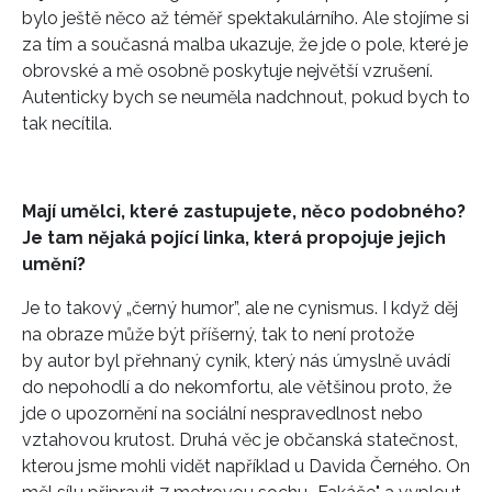
bylo ještě něco až téměř spektakulárního. Ale stojíme si
za tím a současná malba ukazuje, že jde o pole, které je
obrovské a mě osobně poskytuje největší vzrušení.
Autenticky bych se neuměla nadchnout, pokud bych to
tak necítila.
Mají umělci, které zastupujete, něco podobného?
Je tam nějaká pojící linka, která propojuje jejich
umění?
Je to takový „černý humor”, ale ne cynismus. I když děj
na obraze může být příšerný, tak to není protože
by autor byl přehnaný cynik, který nás úmyslně uvádí
do nepohodlí a do nekomfortu, ale většinou proto, že
jde o upozornění na sociální nespravedlnost nebo
vztahovou krutost. Druhá věc je občanská statečnost,
kterou jsme mohli vidět například u Davida Černého. On