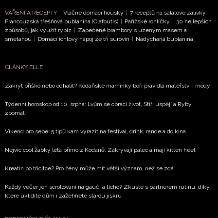
VAŘENÍ A RECEPTY
Vláčné domácí housky
|
7 receptů na salátové zálivky
|
Francouzská třešňová bublanina (Clafoutis)
|
Pařížské rohlíčky
|
30 nejlepších
způsobů, jak využít rybíz
|
Zapečené brambory s uzeným masem a
smetanou
|
Domácí iontový nápoj ze tří surovin
|
Nadýchaná bublanina
ČLÁNKY ELLE
Zakrýt bříško nebo odhalit? Kodaňské maminky boří pravidla mateřství i módy
Týdenní horoskop od 10. srpna: Lvům se obrací život, Štíři uspějí a Ryby
zpomalí
Víkend pro sebe: 5 tipů kam vyrazit na festival, drink, rande a do kina
Nejvíc cool žabky léta přímo z Kodaně. Zakrývají palec a mají kitten heel
Kreatin po třicítce? Pro ženy může mít větší význam, než se zdá
Každý večer jen scrollování na gauči a ticho? Zkuste s partnerem rutinu, díky
které uklidíte dům i zažehnete starou jiskru