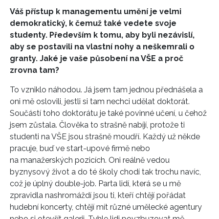
Váš přístup k managementu umění je velmi
demokratický, k čemuž také vedete svoje
studenty. Především k tomu, aby byli nezávislí,
aby se postavili na vlastní nohy a neškemrali o
granty. Jaké je vaše působení na VŠE a proč
zrovna tam?
To vzniklo náhodou. Já jsem tam jednou přednášela a
oni mě oslovili, jestli si tam nechci udělat doktorát.
Součástí toho doktorátu je také povinné učení, u čehož
jsem zůstala. Člověka to strašně nabíjí, protože ti
studenti na VŠE jsou strašně moudří. Každý už někde
pracuje, buď ve start-upové firmě nebo
na manažerských pozicích. Oni reálně vedou
byznysový život a do té školy chodí tak trochu navíc,
což je úplný double-job. Parta lidí, která se u mě
zpravidla nashromáždí jsou ti, kteří chtějí pořádat
hudební koncerty, chtějí mít různé umělecké agentury
nebo si otevřít galerii. Tyhle lidi povzbuzovat mě