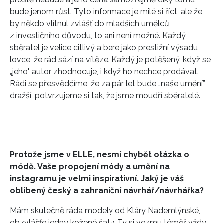
bude jenom růst. Tyto informace je milé si říct, ale že
Přihlášením k newsletteru souhlasíte s
Obchodními
by někdo vlítnul zvlášť do mladších umělců
podmínkami společnosti BurdaMedia Extra s.r.o.
a
z investičního důvodu, to ani není možné. Každý
potvrzujete, že jste se seznámili se
Zásadami
sběratel je velice citlivý a bere jako prestižní výsadu
ochrany soukromí
- BurdaMedia Extra s.r.o. bude s
lovce, že rád sází na vítěze. Každý je potěšený, když se
Vašimi údaji pracovat zejména k organizaci a
„jeho" autor zhodnocuje, i když ho nechce prodávat.
vyhodnocení akce a zasílání novinek.
Rádi se přesvědčíme, že za pár let bude „naše umění”
Chcete navíc dostávat i další zajímavé a exkluzivní
dražší, potvrzujeme si tak, že jsme moudří sběratelé.
informace od našich partnerů? Pokud souhlasíte se
zpracováním údajů k tomuto účelu podle
Zásad ochrany
soukromí BurdaMedia Extra s.r.o.
, zaškrtněte toto pole.
Protože jsme v ELLE, nesmí chybět otázka o
módě. Vaše propojení módy a umění na
instagramu je velmi inspirativní. Jaký je váš
oblíbený český a zahraniční návrhář/návrhářka?
Mám skutečně ráda modely od Kláry Nademlýnské,
obzvlášťe jedny kožené šaty. Ty si vezmu téměř vždy