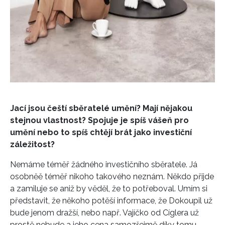
Jací jsou čeští sběratelé umění? Mají nějakou
stejnou vlastnost? Spojuje je spíš vášeň pro
umění nebo to spíš chtějí brát jako investiční
záležitost?
Nemáme téměř žádného investičního sběratele. Já
osobněě téměř nikoho takového neznám. Někdo přijde
NEWSLETTER
a zamiluje se aniž by věděl, že to potřeboval. Umím si
představit, že někoho potěší informace, že Dokoupil už
ODESLAT
bude jenom dražší, nebo např. Vajíčko od Cíglera už
prostě nebude a jeho cena samozřejmě díky tomu