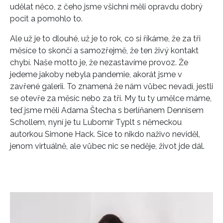
udělat něco, z čeho jsme všichni měli opravdu dobrý
pocit a pomohlo to.
Ale už je to dlouhé, už je to rok, co si říkáme, že za tři
měsíce to skončí a samozřejmě, že ten živý kontakt
chybí. Naše motto je, že nezastavíme provoz. Že
jedeme jakoby nebyla pandemie, akorát jsme v
zavřené galerii. To znamená že nám vůbec nevadí, jestli
se otevře za měsíc nebo za tři. My tu ty umělce máme,
teď jsme měli Adama Štecha s berlíňanem Dennisem
Schollem, nyní je tu Lubomír Typlt s německou
autorkou Simone Hack. Sice to nikdo naživo neviděl,
jenom virtuálně, ale vůbec nic se neděje, život jde dál.