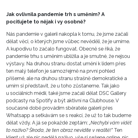
Jak ovlivnila pandemie trh s uměním? A
pociťujete to nějak i vy osobně?
Nás pandemie v galerii nakopla k tomu, že jsme začali
dělat věci, o kterých jsme vůbec nevěděli, že je umíme.
A kupodivu to začalo fungovat. Obecně se říká, že
pandemie trhu s uměním ublížila a je smutné, že nejsou
výstavy. Na druhou stranu dostat umění k lidem přes
ten malý telefon je samozřejmě na první pohled
příšerné, ale na druhou stranu strašně demokratické a
umím si představit, že u toho zůstaneme. Tak jako
u sociálních médií, také jsme začali dělat DSC Gallery
podcasty na Spotify a být aktivní na Clubhouse. V
současné době provádím sběratele galerií přes
Whatsapp a setkávám se s reakcí, že už to tak budeme
dělat vždy. A já se pokaždé zeptám:
„Nechybí vám vidět
to naživo? Škoda, že ten obraz nevidíte v realitě!”
Ten
klient už ale nic nedělá naživo, vše si sežene online, nic