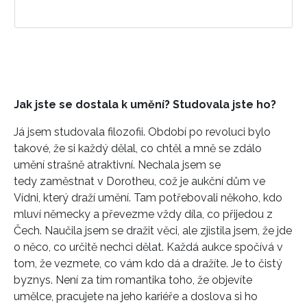
Jak jste se dostala k umění? Studovala jste ho?
Já jsem studovala filozofii. Období po revoluci bylo
takové, že si každý dělal, co chtěl a mně se zdálo
umění strašně atraktivní. Nechala jsem se
tedy zaměstnat v Dorotheu, což je aukční dům ve
Vídni, který draží umění. Tam potřebovali někoho, kdo
mluví německy a převezme vždy díla, co přijedou z
Čech. Naučila jsem se dražit věci, ale zjistila jsem, že jde
o něco, co určitě nechci dělat. Každá aukce spočívá v
tom, že vezmete, co vám kdo dá a dražíte. Je to čistý
byznys. Není za tím romantika toho, že objevíte
umělce, pracujete na jeho kariéře a doslova si ho