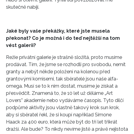
skutečně nabíjí.
Jaké byly vaše překážky, které jste musela
překonat? Co je možná i do teď nejtěžší na tom
vést galerii?
Režie privátní galerie je strašně složitá, proto musíme
prodávat. Tím, že jsme se rozhodli pro svobodu, nemít
granty a nebýt někde položení na kolenou před
grantovými komisemi, tak sběratelé jsou naše alfa-
omega. Musí se to k nim dostat, musíme je získat a
přesvědčit. Znamená to, že 10 let už děláme „Art
Lovers” akademie nebo vydáváme časopis. Tyto dílčí
podpůrné aktivity jsou vlastně takový krok sun krok,
aby si sběratel řekl, že si koupí například Simone
Haack za 400 euro, která může být do tří let třikrát
dražší. Ale bude? To nikdy nevíme jistě a právě nejistota