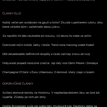
ČLÁNKY ELLE
Každý večer jen scrollování na gauči a ticho? Zkuste s partnerem rutinu, díky
které uklidíte dům i zažehnete starou jiskru
Za největší hit léta neutratíte ani korunu. Už dávno ho máte ve skříni
Oversized noční košile, šátky i brože. Trend nona maxxing ovládl Kodaň
Děti devadesátek definitivně dospěly a často začínají znovu od nuly
Hollywood propadl neslušné značce. Její šaty nosí Demi Moore i Zendaya
Champagne O'Clock s Evou Urbanovou: O domově, který zraje s časem
DOPORUČENÉ ČLÁNKY
Svržení atomové bomby na Hirošimu: V nepředstavitelném žáru se část lidí
vypařila. Zůstaly po nich jen stíny
Ondřej Brzobohatý kvůli roli svého táty zhubnul 8 kilo: Drastický detox na