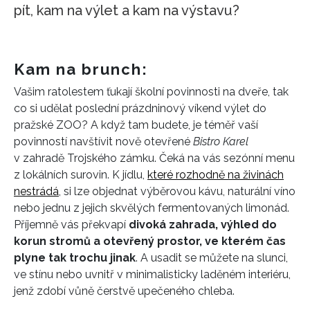
pít, kam na výlet a kam na výstavu?
Kam na brunch:
Vašim ratolestem ťukají školní povinnosti na dveře, tak
co si udělat poslední prázdninový víkend výlet do
pražské ZOO? A když tam budete, je téměř vaší
povinností navštívit nově otevřené
Bistro Karel
v zahradě Trojského zámku. Čeká na vás sezónní menu
z lokálních surovin. K jídlu,
které rozhodně na živinách
nestrádá
, si lze objednat výběrovou kávu, naturální víno
nebo jednu z jejich skvělých fermentovaných limonád.
Příjemně vás překvapí
divoká zahrada, výhled do
korun stromů a otevřený prostor, ve kterém čas
plyne tak trochu jinak
. A usadit se můžete na slunci,
ve stínu nebo uvnitř v minimalisticky laděném interiéru,
jenž zdobí vůně čerstvě upečeného chleba.