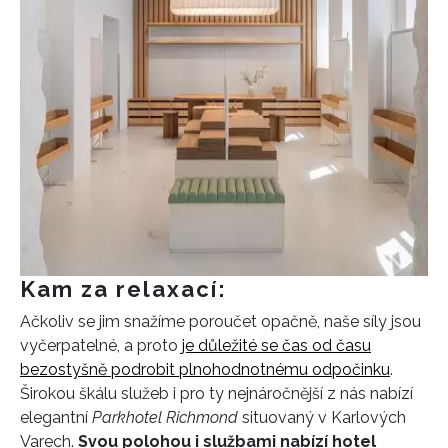
Kam za relaxací:
Ačkoliv se jim snažíme poroučet opačně, naše síly jsou
vyčerpatelné, a proto
je důležité se čas od času
bezostyšně podrobit plnohodnotnému odpočinku
.
Širokou škálu služeb i pro ty nejnáročnější z nás nabízí
elegantní
Parkhotel Richmond
situovaný v Karlových
Varech.
Svou polohou i službami nabízí hotel