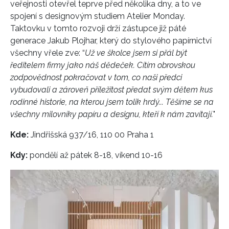
veřejnosti otevřel teprve před několika dny, a to ve
spojení s designovým studiem Atelier Monday.
Taktovku v tomto rozvoji drží zástupce již páté
generace
Jakub Plojhar, který do stylového papírnictví
všechny vřele zve: “
Už ve školce jsem si přál být
ředitelem firmy jako náš dědeček. Cítím obrovskou
zodpovědnost pokračovat v tom, co naši předci
vybudovali a zároveň příležitost předat svým dětem kus
rodinné historie, na kterou jsem tolik hrdý... Těšíme se na
všechny milovníky papíru a designu, kteří k nám zavítají.
"
Kde:
Jindřišská 937/16, 110 00 Praha 1
Kdy:
pondělí až pátek 8-18, víkend 10-16