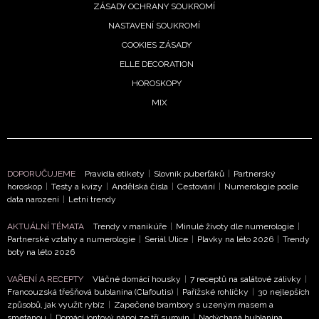
ZÁSADY OCHRANY SOUKROMÍ
NASTAVENÍ SOUKROMÍ
COOKIES ZÁSADY
ELLE DECORATION
HOROSKOPY
MIX
DOPORUČUJEME
Pravidla etikety
|
Slovník puberťáků
|
Partnerský
horoskop
|
Testy a kvízy
|
Andělská čísla
|
Cestování
|
Numerologie podle
data narození
|
Letní trendy
AKTUÁLNÍ TÉMATA
Trendy v manikúře
|
Minulé životy dle numerologie
|
Partnerské vztahy a numerologie
|
Seriál Ulice
|
Plavky na léto 2026
|
Trendy
boty na léto 2026
VAŘENÍ A RECEPTY
Vláčné domácí housky
|
7 receptů na salátové zálivky
|
Francouzská třešňová bublanina (Clafoutis)
|
Pařížské rohlíčky
|
30 nejlepších
způsobů, jak využít rybíz
|
Zapečené brambory s uzeným masem a
smetanou
|
Domácí iontový nápoj ze tří surovin
|
Nadýchaná bublanina