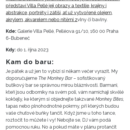
představí Villa Pellé její obrazy a textilie, krajiny i
abstrakce, portréty i zátiší, ať už vytvořené olejem,
INFORMACE
akrylem, akvarelem nebo nitěmi z
vlny či bavlny.
REDAKCE
Kde:
Galerie Villa Pellé,
Pelléova 91/10, 160 00 Praha
6-Bubeneč
Kdy:
do 1. října 2023
Kam do baru:
Je pátek a už jen to vybízí si někam večer vyrazit. My
doporučujeme
The Monkey Bar
– sofistikovaný
butikový bar se správnou mírou bláznivosti. Barmani,
kteří jsou odborníky na svém poli, vám namíchají skvělé
koktejly, ke kterým si objednejte takzvané
Monkey Bites
,
tapas nebo plnohodnotné pokrmy, při kterých budou
vaše chuťové buňky tančit. Když jsme u toho tance,
roztočit to můžete i vy! Nebojte se, DJ vám podá
pomocnou ruku. No a pokud máte v plánu protančit