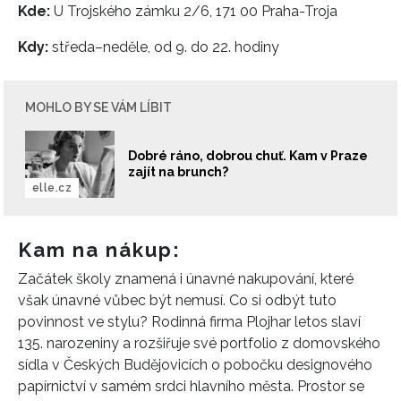
Kde:
U Trojského zámku 2/6, 171 00 Praha-Troja
Kdy:
středa–neděle, od 9. do 22. hodiny
MOHLO BY SE VÁM LÍBIT
Dobré ráno, dobrou chuť. Kam v Praze
zajít na brunch?
elle.cz
Kam na nákup:
Začátek školy znamená i únavné nakupování, které
však únavné vůbec být nemusí. Co si odbýt tuto
povinnost ve stylu? Rodinná firma Plojhar letos slaví
135. narozeniny a rozšiřuje své portfolio z domovského
sídla v Českých Budějovicích o pobočku designového
papírnictví v samém srdci hlavního města. Prostor se