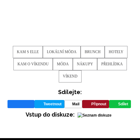
KAM S ELLE
LOKÁLNÍ MÓDA
BRUNCH
HOTELY
KAM O VÍKENDU
MÓDA
NÁKUPY
PŘEHLÍDKA
VÍKEND
Sdílejte:
Tweetnout
Mail
Připnout
Sdílet
Vstup do diskuze:
NEWSLETTER
ODESLAT