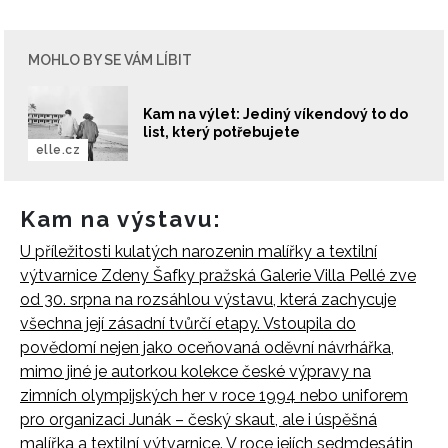
MOHLO BY SE VÁM LÍBIT
Kam na výlet: Jediný víkendový to do
list, který potřebujete
elle.cz
Kam na výstavu:
U příležitosti kulatých narozenin malířky a textilní
výtvarnice Zdeny Šafky pražská Galerie Villa Pellé zve
od 30. srpna na rozsáhlou výstavu, která zachycuje
všechna její zásadní tvůrčí etapy. Vstoupila do
povědomí nejen jako oceňovaná oděvní návrhářka,
mimo jiné je autorkou kolekce české výpravy na
zimních olympijských her v roce 1994 nebo uniforem
pro organizaci Junák – český skaut, ale i úspěšná
malířka a textilní výtvarnice. V roce jejích sedmdesátin