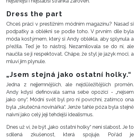
nejsilnější i nejslabší stránka zároveň.
Dress the part
Chceš práci v prestižním módním magazínu? Nasaď si
podpatky a oblékni se podle toho. V prvním díle byla
móda kostýmem, který si Andy oblékla, aby splynula a
přežila. Teď je to nástroj. Nezamilovala se do ní, ale
naučila se ji respektovat. Chápe, že styl je jazyk moci, a
mluví jím plynule.
„Jsem stejná jako ostatní holky.“
Jedna z nejjemnějších, ale nejdůležitějších proměn.
Andy kdysi definovala sama sebe opozicí - „nejsem
jako ony“. Módní svět byl pro ni povrchní, zatímco ona
byla „skutečná novinářka“. Jenže tahle póza byla stejně
naivní jako celý její tehdejší idealismus.
Dnes už ví, že být „jako ostatní holky“ není slabost. Je to
sdílená zkušenost, která spojuje. Pořád je