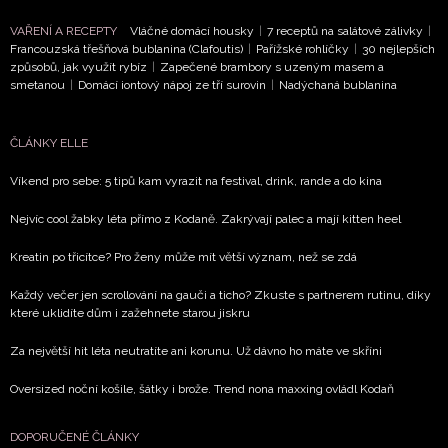
VAŘENÍ A RECEPTY
Vláčné domácí housky
|
7 receptů na salátové zálivky
|
Francouzská třešňová bublanina (Clafoutis)
|
Pařížské rohlíčky
|
30 nejlepších
způsobů, jak využít rybíz
|
Zapečené brambory s uzeným masem a
smetanou
|
Domácí iontový nápoj ze tří surovin
|
Nadýchaná bublanina
ČLÁNKY ELLE
Víkend pro sebe: 5 tipů kam vyrazit na festival, drink, rande a do kina
Nejvíc cool žabky léta přímo z Kodaně. Zakrývají palec a mají kitten heel
Kreatin po třicítce? Pro ženy může mít větší význam, než se zdá
Každý večer jen scrollování na gauči a ticho? Zkuste s partnerem rutinu, díky
které uklidíte dům i zažehnete starou jiskru
Za největší hit léta neutratíte ani korunu. Už dávno ho máte ve skříni
Oversized noční košile, šátky i brože. Trend nona maxxing ovládl Kodaň
DOPORUČENÉ ČLÁNKY