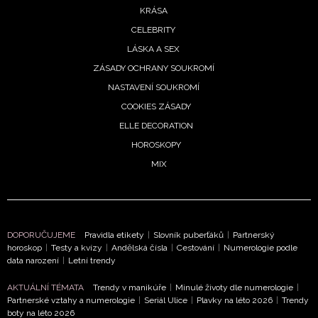
KRÁSA
CELEBRITY
LÁSKA A SEX
ZÁSADY OCHRANY SOUKROMÍ
NASTAVENÍ SOUKROMÍ
COOKIES ZÁSADY
ELLE DECORATION
HOROSKOPY
MIX
DOPORUČUJEME
Pravidla etikety
|
Slovník puberťáků
|
Partnerský
horoskop
|
Testy a kvízy
|
Andělská čísla
|
Cestování
|
Numerologie podle
data narození
|
Letní trendy
AKTUÁLNÍ TÉMATA
Trendy v manikúře
|
Minulé životy dle numerologie
|
Partnerské vztahy a numerologie
|
Seriál Ulice
|
Plavky na léto 2026
|
Trendy
boty na léto 2026