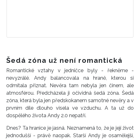
Šedá zóna už není romantická
Romantické vztahy v jedničce byly - řekněme -
nevyzrálé. Andy balancovala na hraně, kterou si
odmítala přiznat. Nevěra tam nebyla jen činem, ale
atmosférou. Předcházela ji očividná šedá zóna. Šedá
INFORMACE
zóna, která byla jen předskokanem samotné nevěry a v
prvním díle dlouho visela ve vzduchu. A ta už do
REDAKCE
dospělého života Andy 2.0 nepatří.
Dnes? Ta hranice je jasná. Neznamená to, že je její život
jednodušší - právě naopak. Starší Andy je osamělejší,