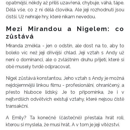
opatrnější, někdy až příliš uzavřená, chybuje, váhá, tápe.
Dělá vše, co z ní dělá člověka. Ale její rozhodnutí jsou
čistší. Už nehraje hry, které nikam nevedou.
Mezi Mirandou a Nigelem: co
zůstává
Miranda změkla - jen o odstín, ale dost na to, aby to
bolelo víc než její dřívější chlad. Její vztah s Andy už
není o dominanci, ale o zvláštním druhu přijetí, které si
obě musely tvrdě odpracovat.
Nigel zůstává konstantou. Jeho vztah s Andy je možná
nejdojemnější linkou filmu - profesionální, ohraničený, a
přesto hluboce lidský. Je to připomínka, že i v
nejtvrdších odvětvích existují vztahy, které nejsou čistě
transakční.
A Emily? Ta konečně (částečně) přestala hrát roli,
kterou si myslela, že musí hrát. A v tom je její vítězství.