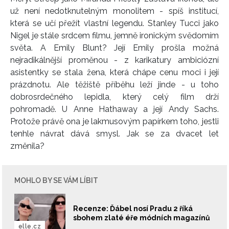
už není nedotknutelným monolitem - spíš institucí,
která se učí přežít vlastní legendu. Stanley Tucci jako
Nigel je stále srdcem filmu, jemně ironickým svědomím
světa. A Emily Blunt? Její Emily prošla možná
nejradikálnější proměnou - z karikatury ambiciózní
asistentky se stala žena, která chápe cenu moci i její
prázdnotu. Ale těžiště příběhu leží jinde - u toho
dobrosrdečného lepidla, který celý film drží
pohromadě. U Anne Hathaway a její Andy Sachs.
Protože právě ona je lakmusovým papírkem toho, jestli
tenhle návrat dává smysl. Jak se za dvacet let
změnila?
MOHLO BY SE VÁM LÍBIT
Recenze: Ďábel nosí Pradu 2 říká
sbohem zlaté éře módních magazínů
elle.cz