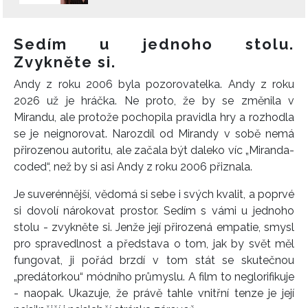
Sedím u jednoho stolu.
Zvykněte si.
Andy z roku 2006 byla pozorovatelka. Andy z roku
2026 už je hráčka. Ne proto, že by se změnila v
Mirandu, ale protože pochopila pravidla hry a rozhodla
se je neignorovat. Narozdíl od Mirandy v sobě nemá
přirozenou autoritu, ale začala být daleko víc „Miranda-
coded“, než by si asi Andy z roku 2006 přiznala.
Je suverénnější, vědomá si sebe i svých kvalit, a poprvé
si dovolí nárokovat prostor. Sedím s vámi u jednoho
stolu - zvykněte si. Jenže její přirozená empatie, smysl
pro spravedlnost a představa o tom, jak by svět měl
fungovat, ji pořád brzdí v tom stát se skutečnou
„predátorkou“ módního průmyslu. A film to neglorifikuje
- naopak. Ukazuje, že právě tahle vnitřní tenze je její