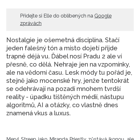
HOME
Přidejte si Elle do oblíbených na
Google
zprávách
Nostalgie je ošemetná disciplína. Stačí
jeden falešný tón a místo dojetí přijde
trapné déjà vu. Ďábel nosí Pradu 2 ale ví
přesně, co dělá. Nehraje jen na vzpomínky,
ale na vědomí času. Lesk módy tu pořád je,
stejně jako mocenské hry, jenže tentokrát
se odehrávají na pozadí mnohem tvrdší
reality - úpadku tištěných médií, nástupu
algoritmů, AI a otázky, co vlastně dnes
znamená vkus a luxus.
Meryl Streep jako Miranda Priestly zůstává ikonou, ale