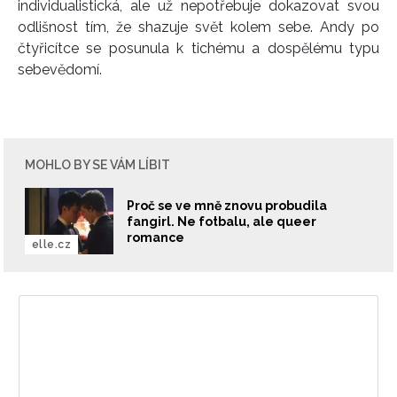
individualistická, ale už nepotřebuje dokazovat svou
odlišnost tím, že shazuje svět kolem sebe. Andy po
čtyřicítce se posunula k tichému a dospělému typu
sebevědomí.
MOHLO BY SE VÁM LÍBIT
Proč se ve mně znovu probudila
fangirl. Ne fotbalu, ale queer
romance
elle.cz