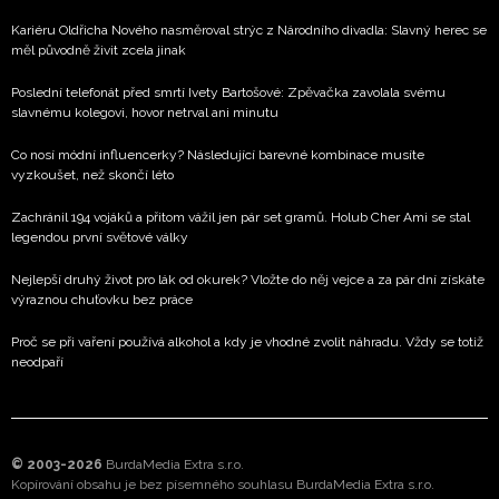
Kariéru Oldřicha Nového nasměroval strýc z Národního divadla: Slavný herec se
měl původně živit zcela jinak
Poslední telefonát před smrtí Ivety Bartošové: Zpěvačka zavolala svému
slavnému kolegovi, hovor netrval ani minutu
Co nosí módní influencerky? Následující barevné kombinace musíte
vyzkoušet, než skončí léto
Zachránil 194 vojáků a přitom vážil jen pár set gramů. Holub Cher Ami se stal
legendou první světové války
Nejlepší druhý život pro lák od okurek? Vložte do něj vejce a za pár dní získáte
výraznou chuťovku bez práce
Proč se při vaření používá alkohol a kdy je vhodné zvolit náhradu. Vždy se totiž
neodpaří
© 2003-2026
BurdaMedia Extra s.r.o.
Kopírování obsahu je bez písemného souhlasu BurdaMedia Extra s.r.o.