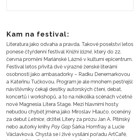
Kam na festival:
Literatura jako odvaha a pravda. Takové poselství letos
ponese čtyřdenní festival
Knižní lázně
, který do 22.
června promění Mariánské Lázně v kulturní epicentrum.
Festival letos přivítá dvě výrazné ženské literární
osobnosti jako ambasadorky – Radku Denemarkovou
a Kateřinu Tučkovou. Program je ale mnohem pestřejší:
návštěvníky čekají desítky autorských čtení, debat,
koncertů i workshopů, a to na několika scénách včetně
nové Magnesia Litera Stage. Mezi hlavními hosty
nebudou chybět jména jako Miroslav Hlaučo, oceněný
za debut
Letnice
, držitel Litery za prózu Jan A. Pitínský
nebo autorky knihy
Pay Gap
Šárka Homfray a Lucie
Václavková. Chystá se i živé vysílání pořadu ArtCafé,