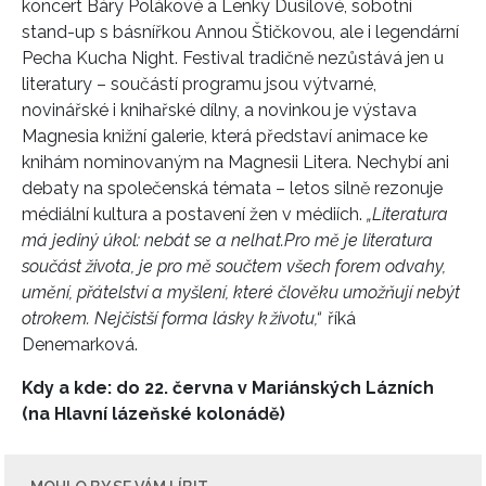
koncert Báry Polákové a Lenky Dusilové, sobotní
stand-up s básnířkou Annou Štičkovou, ale i legendární
Pecha Kucha Night. Festival tradičně nezůstává jen u
literatury – součástí programu jsou výtvarné,
novinářské i knihařské dílny, a novinkou je výstava
Magnesia knižní galerie, která představí animace ke
knihám nominovaným na Magnesii Litera. Nechybí ani
debaty na společenská témata – letos silně rezonuje
médiální kultura a postavení žen v médiích.
„Literatura
má jediný úkol: nebát se a nelhat.
Pro mě je literatura
součást života, je pro mě součtem všech forem odvahy,
umění, přátelství a myšlení, které člověku umožňují nebýt
otrokem. Nejčistší forma lásky k životu,“
říká
Denemarková.
NEWSLETTER
Kdy a kde: do 22. června v Mariánských Lázních
ODESLAT
(na
Hlavní lázeňské kolonádě)
Přihlášením k newsletteru souhlasíte s
Obchodními
podmínkami společnosti BurdaMedia Extra s.r.o.
a