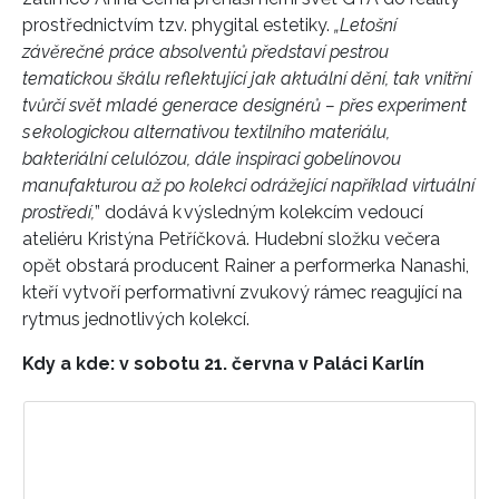
prostřednictvím tzv. phygital estetiky.
„
Letošní
závěrečné práce absolventů představí pestrou
tematickou škálu reflektující jak aktuální dění, tak vnitřní
tvůrčí svět mladé generace designérů – přes experiment
s ekologickou alternativou textilního materiálu,
bakteriální celulózou, dále inspiraci gobelínovou
manufakturou až po kolekci odrážející například virtuální
prostředí,
” dodává k výsledným kolekcím vedoucí
ateliéru Kristýna Petříčková.
Hudební složku večera
opět obstará producent Rainer a performerka Nanashi,
kteří vytvoří performativní zvukový rámec reagující na
rytmus jednotlivých kolekcí.
Kdy a kde: v sobotu 21. června v Paláci Karlín