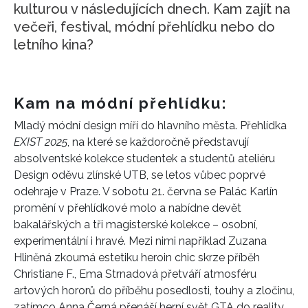
kulturou v následujících dnech. Kam zajít na
večeři, festival, módní přehlídku nebo do
letního kina?
Kam na módní přehlídku:
Mladý módní design míří do hlavního města. Přehlídka
EXIST 2025
, na které se každoročně představují
absolventské kolekce studentek a studentů ateliéru
Design oděvu zlínské UTB, se letos vůbec poprvé
odehraje v Praze. V sobotu 21. června se Palác Karlín
promění v přehlídkové molo a nabídne devět
bakalářských a tři magisterské kolekce – osobní,
experimentální i hravé. Mezi nimi například Zuzana
Hliněná zkoumá estetiku heroin chic skrze příběh
Christiane F., Ema Strnadová přetváří atmosféru
artových hororů do
příběhu posedlosti, touhy a zločinu
,
zatímco Anna Černá přenáší herní svět GTA do reality