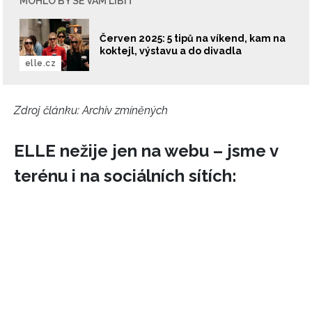
MOHLO BY SE VÁM LÍBIT
potvrzujete, že jste se seznámili se
Zásadami
ochrany soukromí
- BurdaMedia Extra s.r.o. bude s
Červen 2025: 5 tipů na víkend, kam na
Vašimi údaji pracovat zejména k organizaci a
koktejl, výstavu a do divadla
vyhodnocení akce a zasílání novinek.
elle.cz
Chcete navíc dostávat i další zajímavé a exkluzivní
informace od našich partnerů? Pokud souhlasíte se
Zdroj článku:
Archiv zmíněných
zpracováním údajů k tomuto účelu podle
Zásad ochrany
soukromí BurdaMedia Extra s.r.o.
, zaškrtněte toto pole.
ELLE nežije jen na webu – jsme v
terénu i na sociálních sítích: