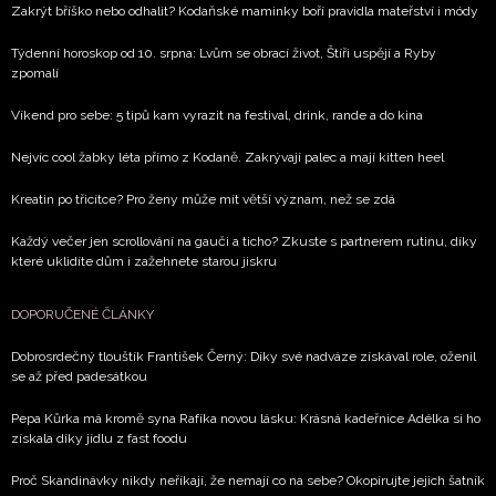
Zakrýt bříško nebo odhalit? Kodaňské maminky boří pravidla mateřství i módy
Týdenní horoskop od 10. srpna: Lvům se obrací život, Štíři uspějí a Ryby
zpomalí
Víkend pro sebe: 5 tipů kam vyrazit na festival, drink, rande a do kina
Nejvíc cool žabky léta přímo z Kodaně. Zakrývají palec a mají kitten heel
Kreatin po třicítce? Pro ženy může mít větší význam, než se zdá
Každý večer jen scrollování na gauči a ticho? Zkuste s partnerem rutinu, díky
které uklidíte dům i zažehnete starou jiskru
DOPORUČENÉ ČLÁNKY
Dobrosrdečný tlouštík František Černý: Díky své nadváze získával role, oženil
se až před padesátkou
Pepa Kůrka má kromě syna Rafíka novou lásku: Krásná kadeřnice Adélka si ho
získala díky jídlu z fast foodu
Proč Skandinávky nikdy neříkají, že nemají co na sebe? Okopírujte jejich šatník