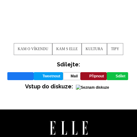
KAM O VÍKENDU
KAM S ELLE
KULTURA
TIPY
Sdílejte:
Tweetnout
Mail
Připnout
Sdílet
Vstup do diskuze: