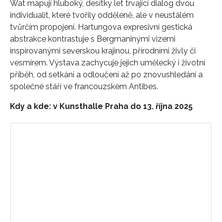
Wat mapují hluboký, desítky let trvající dialog dvou
individualit, které tvořily odděleně, ale v neustálém
tvůrčím propojení. Hartungova expresivní gestická
abstrakce kontrastuje s Bergmaninými vizemi
inspirovanými severskou krajinou, přírodními živly či
vesmírem. Výstava zachycuje jejich umělecký i životní
příběh, od setkání a odloučení až po znovushledání a
společné stáří ve francouzském Antibes.
Kdy a kde: v Kunsthalle Praha do 13. října 2025