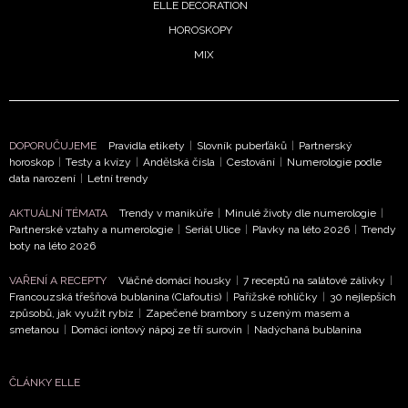
ELLE DECORATION
HOROSKOPY
MIX
DOPORUČUJEME
Pravidla etikety
|
Slovník puberťáků
|
Partnerský
horoskop
|
Testy a kvízy
|
Andělská čísla
|
Cestování
|
Numerologie podle
data narození
|
Letní trendy
AKTUÁLNÍ TÉMATA
Trendy v manikúře
|
Minulé životy dle numerologie
|
Partnerské vztahy a numerologie
|
Seriál Ulice
|
Plavky na léto 2026
|
Trendy
boty na léto 2026
VAŘENÍ A RECEPTY
Vláčné domácí housky
|
7 receptů na salátové zálivky
|
Francouzská třešňová bublanina (Clafoutis)
|
Pařížské rohlíčky
|
30 nejlepších
způsobů, jak využít rybíz
|
Zapečené brambory s uzeným masem a
smetanou
|
Domácí iontový nápoj ze tří surovin
|
Nadýchaná bublanina
ČLÁNKY ELLE