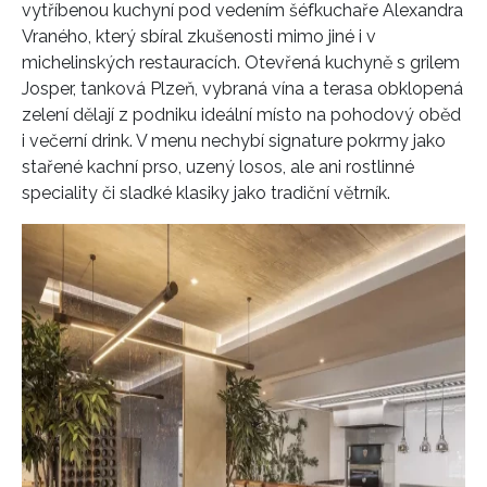
vytříbenou kuchyní pod vedením šéfkuchaře Alexandra
INFORMACE
Vraného, který sbíral zkušenosti mimo jiné i v
michelinských restauracích. Otevřená kuchyně s grilem
REDAKCE
Josper, tanková Plzeň, vybraná vína a terasa obklopená
zelení dělají z podniku ideální místo na pohodový oběd
i večerní drink. V menu nechybí signature pokrmy jako
stařené kachní prso, uzený losos, ale ani rostlinné
speciality či sladké klasiky jako tradiční větrník.