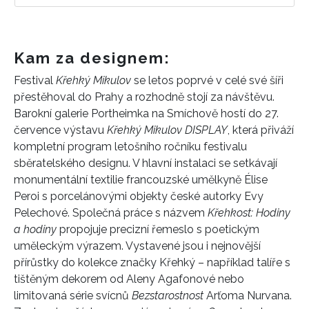
Kam za designem:
Festival
Křehký Mikulov
se letos poprvé v celé své šíři
přestěhoval do Prahy a rozhodně stojí za návštěvu.
Barokní galerie Portheimka na Smíchově hostí do 27.
července výstavu
Křehký Mikulov DISPLAY
, která přiváží
kompletní program letošního ročníku festivalu
sběratelského designu. V hlavní instalaci se setkávají
monumentální textilie francouzské umělkyně Élise
Peroi s porcelánovými objekty české autorky Evy
Pelechové. Společná práce s názvem
Křehkost: Hodiny
a hodiny
propojuje precizní řemeslo s poetickým
uměleckým výrazem. Vystavené jsou i nejnovější
přírůstky do kolekce značky Křehký – například talíře s
tištěným dekorem od Aleny Agafonové nebo
limitovaná série svícnů
Bezstarostnost
Arťoma Nurvana.