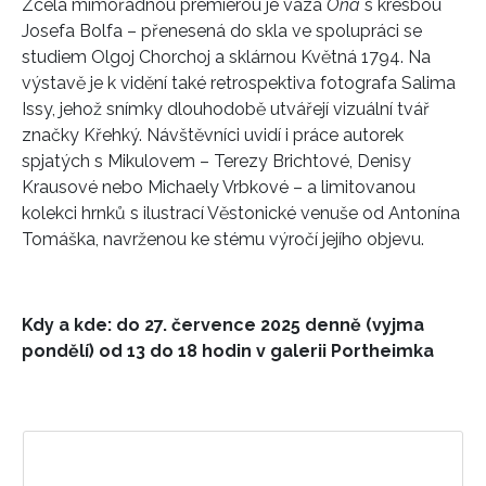
Zcela mimořádnou premiérou je váza
Ona
s kresbou
Josefa Bolfa – přenesená do skla ve spolupráci se
studiem Olgoj Chorchoj a sklárnou Květná 1794. Na
výstavě je k vidění také retrospektiva fotografa Salima
Issy, jehož snímky dlouhodobě utvářejí vizuální tvář
značky Křehký. Návštěvníci uvidí i práce autorek
spjatých s Mikulovem – Terezy Brichtové, Denisy
Krausové nebo Michaely Vrbkové – a limitovanou
kolekci hrnků s ilustrací Věstonické venuše od Antonína
Tomáška, navrženou ke stému výročí jejího objevu.
Kdy a kde: do 27. července 2025 denně (vyjma
pondělí) od 13 do 18 hodin v galerii Portheimka