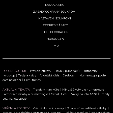
soukromí
- BurdaMedia Extra s.r.o. bude s Vašimi údaji
LÁSKA A SEX
pracovat zejména k organizaci a vyhodnocení akce a
ZÁSADY OCHRANY SOUKROMÍ
zasílání novinek.
NASTAVENÍ SOUKROMÍ
Chcete navíc dostávat i další zajímavé a exkluzivní
COOKIES ZÁSADY
informace od našich partnerů? Pokud souhlasíte se
ELLE DECORATION
zpracováním údajů k tomuto účelu podle
Zásad ochrany
HOROSKOPY
soukromí BurdaMedia Extra s.r.o.
, zaškrtněte toto pole.
MIX
DOPORUČUJEME
Pravidla etikety
|
Slovník puberťáků
|
Partnerský
horoskop
|
Testy a kvízy
|
Andělská čísla
|
Cestování
|
Numerologie podle
data narození
|
Letní trendy
AKTUÁLNÍ TÉMATA
Trendy v manikúře
|
Minulé životy dle numerologie
|
Partnerské vztahy a numerologie
|
Seriál Ulice
|
Plavky na léto 2026
|
Trendy
boty na léto 2026
VAŘENÍ A RECEPTY
Vláčné domácí housky
|
7 receptů na salátové zálivky
|
Francouzská třešňová bublanina (Clafoutis)
|
Pařížské rohlíčky
|
30 nejlepších