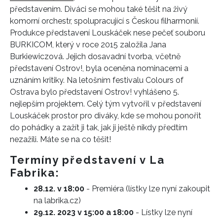
představením. Diváci se mohou také těšit na živý
komorní orchestr, spolupracující s Českou filharmonií.
Produkce představení Louskáček nese pečeť souboru
BURKICOM, který v roce 2015 založila Jana
Burkiewiczová. Jejich dosavadní tvorba, včetně
představení Ostrov!, byla oceněna nominacemi a
uznáním kritiky. Na letošním festivalu Colours of
Ostrava bylo představení Ostrov! vyhlášeno 5.
nejlepším projektem. Celý tým vytvořil v představení
Louskáček prostor pro diváky, kde se mohou ponořit
do pohádky a zažít ji tak, jak ji ještě nikdy předtím
nezažili. Máte se na co těšit!
INFORMACE
Termíny představení v La
REDAKCE
Fabrika:
28.12. v 18:00
- Premiéra (lístky lze nyní zakoupit
na labrika.cz)
29.12. 2023 v 15:00 a 18:00
- Lístky lze nyní