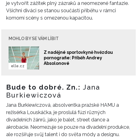
je vytvořit zážitek plný zázraků a neomezené fantazie.
Všichni diváci se stanou součástí příběhu v rámci
komorní scény s omezenou kapacitou.
MOHLO BY SE VÁM LÍBIT
Z nadějné sportovkyně hvězdou
pornografie: Příběh Andrey
Absolonové
elle.cz
Bude to dobré. Zn.:
Jana
Burkiewiczová
Jana Burkiewiczová, absolventka pražské HAMU a
režisérka Louskáčka, je proslulá fúzí různých
divadelních žánrů, jako je balet, street dance a
akrobacie. Neomezuje se pouze na divadelní produkce,
ale rozšiřuje svůj talent i do světa módy a designu.