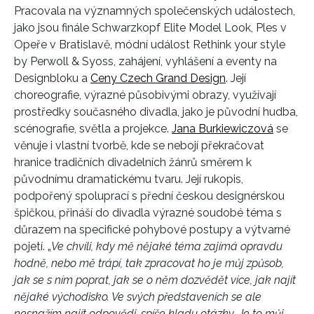
Pracovala na významných společenských událostech,
jako jsou finále Schwarzkopf Elite Model Look, Ples v
Opeře v Bratislavě, módní událost Rethink your style
by Perwoll & Syoss, zahájení, vyhlášení a eventy na
Designbloku a
Ceny Czech Grand Design
. Její
choreografie, výrazné působivými obrazy, využívají
prostředky současného divadla, jako je původní hudba,
scénografie, světla a projekce.
Jana Burkiewiczová
se
věnuje i vlastní tvorbě, kde se nebojí překračovat
hranice tradičních divadelních žánrů směrem k
původnímu dramatickému tvaru. Její rukopis,
podpořený spoluprací s přední českou designérskou
špičkou, přináší do divadla výrazné soudobé téma s
důrazem na specifické pohybové postupy a výtvarné
pojetí.
„
Ve chvíli, kdy mě nějaké téma zajímá opravdu
hodně, nebo mě trápí, tak zpracovat ho je můj způsob,
jak se s ním poprat, jak se o něm dozvědět více, jak najít
nějaké východisko. Ve svých představeních se ale
nesnažím najít odpovědi, spíše kladu otázky. Je to můj