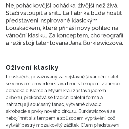
Nejpohádkovější pohádka, živější než živá.
Stačí vstoupit a snít… La Fabrika bude hostit
představení inspirované klasickým
Louskáčkem, které přináší nový pohled na
vánoční klasiku. Za konceptem, choreografií
a režií stojí talentovaná Jana Burkiewiczová.
Oživení klasiky
Louskáček, považovaný za nejslavnější vánoční balet,
se v novém provedení stává hrou s tempem. Zatímco
pohádka o Klárce a Myším králi zůstává jádrem
příběhu, překonává se tradiční baletní forma a
nahrazuje ji současný tanec, výtvarné divadlo,
akrobacie a prvky nového cirkusu. Burkiewiczová se
nebojí hrát si s tempem a způsobem vyprávění, což
vytváří pestrý mozaikovitý zážitek. Cílem představení