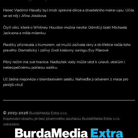
Herec Vladimír Hlavatý byl mistr správné dikce a divadelního make-upu: Učila
se od něj i Jiřina Jirásková
Čtyři věci, které o Whitney Houston možná nevíte: Odmítl ji bratr Michaela
Jacksona a měla milenku
Plastiky přiznávala s humorem, od mužů zažívala rány a do třetice našla toho
pravého: Dramatický i zářivý život královny swingu Evy Pilarové
Pitný režim má své hranice. Nadbytek vody může vést k únavě, otokům i
nebezpečnému poklesu sodíku
Už žádná majonéza v bramborovém salátu. Nahraďte ji odvarem z masa pro
plnější chuť
© 2003-2026
BurdaMedia Extra s.r.o.
Kopírování obsahu je bez písemného souhlasu BurdaMedia Extra s.r.o.
zakázáno