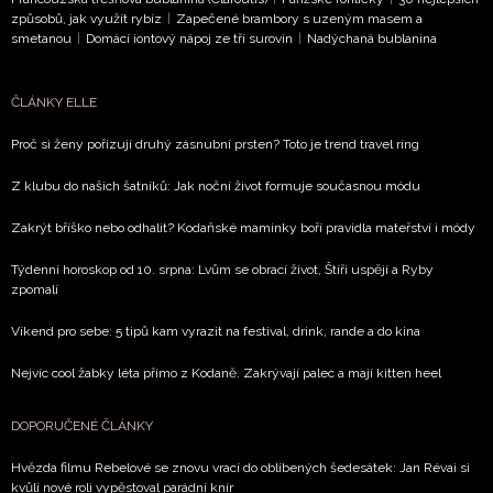
způsobů, jak využít rybíz
|
Zapečené brambory s uzeným masem a
smetanou
|
Domácí iontový nápoj ze tří surovin
|
Nadýchaná bublanina
ČLÁNKY ELLE
Proč si ženy pořizují druhý zásnubní prsten? Toto je trend travel ring
Z klubu do našich šatníků: Jak noční život formuje současnou módu
Zakrýt bříško nebo odhalit? Kodaňské maminky boří pravidla mateřství i módy
Týdenní horoskop od 10. srpna: Lvům se obrací život, Štíři uspějí a Ryby
zpomalí
Víkend pro sebe: 5 tipů kam vyrazit na festival, drink, rande a do kina
Nejvíc cool žabky léta přímo z Kodaně. Zakrývají palec a mají kitten heel
DOPORUČENÉ ČLÁNKY
Hvězda filmu Rebelové se znovu vrací do oblíbených šedesátek: Jan Révai si
kvůli nové roli vypěstoval parádní knír