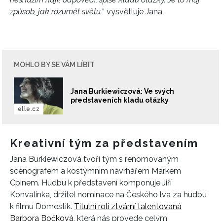
způsob, jak rozumět světu.
“ vysvětluje Jana.
MOHLO BY SE VÁM LÍBIT
Jana Burkiewiczová: Ve svých
představeních kladu otázky
elle.cz
Kreativní tým za představením
Jana Burkiewiczová tvoří tým s renomovaným
scénografem a kostýmním návrhářem Markem
Cpinem. Hudbu k představení komponuje Jiří
Konvalinka, držitel nominace na Českého lva za hudbu
k filmu Domestik.
Titulní roli ztvární talentovaná
Barbora Bočková
, která nás provede celým