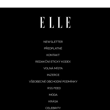
Footer
NEWSLETTER
PŘEDPLATNÉ
menu
KONTAKT
REDAKČNÍ ETICKÝ KODEX
VOLNÁ MÍSTA
NEWSLETTER
INZERCE
VŠEOBECNÉ OBCHODNÍ PODMÍNKY
ODESLAT
RSS FEED
Přihlášením k newsletteru souhlasíte s
Obchodními
MÓDA
podmínkami společnosti BurdaMedia Extra s.r.o.
a
KRÁSA
potvrzujete, že jste se seznámili se
Zásadami ochrany
CELEBRITY