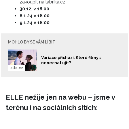
zakoupit na labrika.cz
30.12. v 18:00
8.1.24 v 18:00
9.1.24 v 18:00
MOHLO BY SE VÁM LÍBIT
Variace přichází. Které filmy si
nenechat ujít?
elle.cz
ELLE nežije jen na webu – jsme v
terénu i na sociálních sítích: