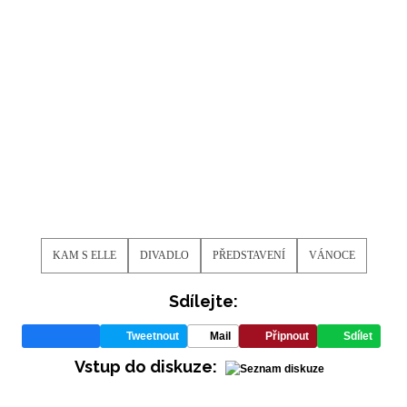
KAM S ELLE
DIVADLO
PŘEDSTAVENÍ
VÁNOCE
Sdílejte:
Tweetnout
Mail
Připnout
Sdílet
Vstup do diskuze: