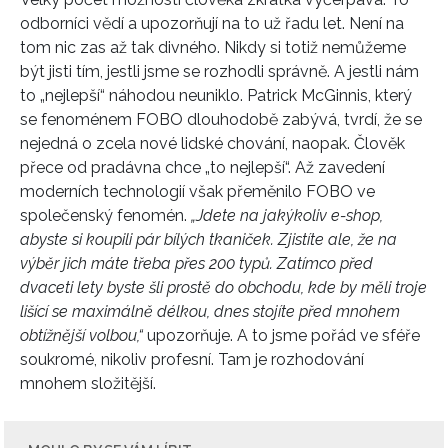
odborníci vědí a upozorňují na to už řadu let. Není na
tom nic zas až tak divného. Nikdy si totiž nemůžeme
být jisti tím, jestli jsme se rozhodli správně. A jestli nám
to „nejlepší“ náhodou neuniklo. Patrick McGinnis, který
se fenoménem FOBO dlouhodobě zabývá, tvrdí, že se
nejedná o zcela nové lidské chování, naopak. Člověk
přece od pradávna chce „to nejlepší“. Až zavedení
moderních technologií však přeměnilo FOBO ve
společenský fenomén.
„Jdete na jakýkoliv e-shop,
abyste si koupili pár bílých tkaniček. Zjistíte ale, že na
výběr jich máte třeba přes 200 typů. Zatímco před
dvaceti lety byste šli prostě do obchodu, kde by měli troje
lišící se maximálně délkou, dnes stojíte před mnohem
obtížnější volbou,“
upozorňuje. A to jsme pořád ve sféře
soukromé, nikoliv profesní. Tam je rozhodování
mnohem složitější.