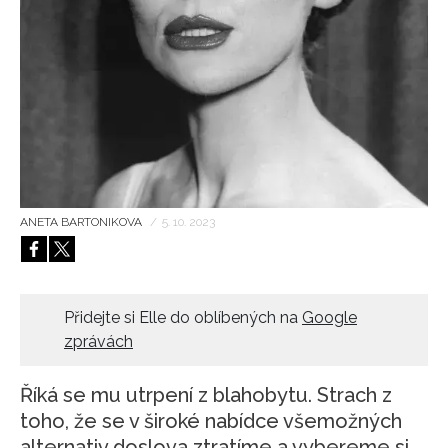
HOME
ANETA BARTONIKOVA
/
5. 10. 2023
Přidejte si Elle do oblíbených na
Google
zprávách
Říká se mu utrpení z blahobytu. Strach z
toho, že se v široké nabídce všemožných
alternativ doslova ztratíme a vybereme si