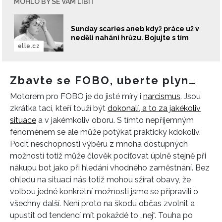
MOHLO BY SE VÁM LÍBIT
Sunday scaries aneb když práce už v
neděli nahání hrůzu. Bojujte s tím
elle.cz
Zbavte se FOBO, uberte plyn…
Motorem pro FOBO je do jisté míry i
narcismus
. Jsou
zkrátka tací, kteří touží být
dokonalí, a to za jakékoliv
situace
a v jakémkoliv oboru. S tímto nepříjemným
fenoménem se ale může potýkat prakticky kdokoliv.
Pocit neschopnosti výběru z mnoha dostupných
možností totiž může člověk pociťovat úplně stejně při
nákupu bot jako při hledání vhodného zaměstnání. Bez
ohledu na situaci nás totiž mohou sžírat obavy, že
volbou jedné konkrétní možnosti jsme se připravili o
všechny další. Není proto na škodu občas zvolnit a
upustit od tendencí mít pokaždé to „nej“. Touha po