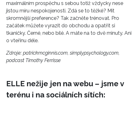
maximálním prospěchu s sebou totiž vždycky nese
jistou míru nespokojenosti. Zdá se to těžké? Mít
INFORMACE
skromnější preference? Tak začněte trénovat. Pro
REDAKCE
začátek můžete vyrazit do obchodu a opatřit si
tkaničky. Černé, nebo bílé. A máte na to dvě minuty. Ani
o vteřinu déle.
Zdroje: patrickmcginnis.com,
simplypsychology.com,
podcast Timothy Ferrisse
ELLE nežije jen na webu – jsme v
terénu i na sociálních sítích: