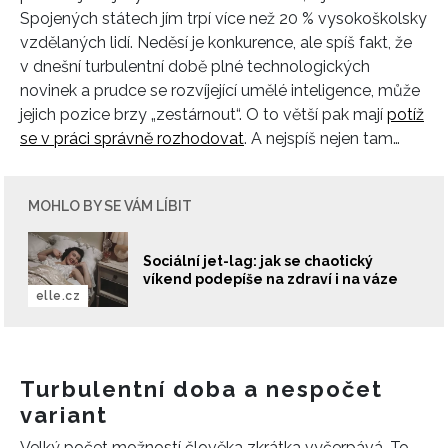
Spojených státech jím trpí více než 20 % vysokoškolsky
vzdělaných lidí. Neděsí je konkurence, ale spíš fakt, že
v dnešní turbulentní době plné technologických
novinek a prudce se rozvíjející umělé inteligence, může
jejich pozice
brzy „zestárnout“. O to větší pak mají
potíž
se v práci správně rozhodovat
. A nejspíš nejen tam…
MOHLO BY SE VÁM LÍBIT
Sociální jet-lag: jak se chaotický
víkend podepíše na zdraví i na váze
elle.cz
Turbulentní doba a nespočet
variant
Velký počet možností člověka zkrátka vyčerpává. To