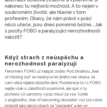
nakonec tu nejhorší možnost. A to nejen v
soukromém životě, ale hlavně v tom
profesním. Obavy, že nám právě v práci
něco uteče, jsou dnes poměrně běžné... Jak
s pocity FOBO a paralyzující nerozhodností
naložit?
Když strach z neúspěchu a
nerozhodnost paralyzují
Fenomém FOMO už nejspíš znáte. Pod zkratkou „fear
of missing out“ se neskrývá nic jiného než obava, že
vám utíká nějaké důležité dění. Podobné je to i s FOBO,
nejde však o záležitosti soukromé, ale spíš o ty
profesní. Už samotný výraz mluví za vše.
Vznikl
z anglického „fear of becoming obsolete“, což lze volně
přeložit jako jakýsi strach ze "zastarání", a jen ve