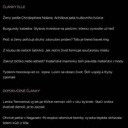
ČLÁNKY ELLE
Ženy podle Christophera Nolana: Achillova pata kultovního tvůrce
Burgundy kabelka: Stylová investice na podzim, kterou vynosíte už teď
Proč si ženy pořizují druhý zásnubní prsten? Toto je trend travel ring
Z klubu do našich šatníků: Jak noční život formuje současnou módu
Zakrýt bříško nebo odhalit? Kodaňské maminky boří pravidla mateřství i módy
Týdenní horoskop od 10. srpna: Lvům se obrací život, Štíři uspějí a Ryby
zpomalí
DOPORUČENÉ ČLÁNKY
Lenka Termerová 15 let po těžké nemoci věří v sílu bylinek: Stačí snítka
dvakrát denně, je to zázrak
Ohnivé peklo v Nagasaki: Po explozi atomové bomby vysoká teplota strhávala
lidem kůži z těla