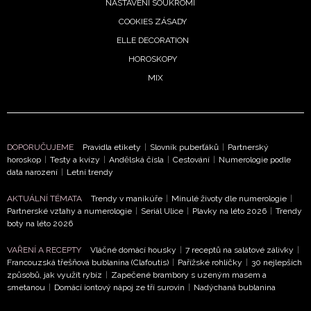
NASTAVENÍ SOUKROMÍ
podmínkami společnosti BurdaMedia Extra s.r.o.
a
COOKIES ZÁSADY
potvrzujete, že jste se seznámili se
Zásadami
ELLE DECORATION
ochrany soukromí
- BurdaMedia Extra s.r.o. bude s
HOROSKOPY
Vašimi údaji pracovat zejména k organizaci a
MIX
vyhodnocení akce a zasílání novinek.
Chcete navíc dostávat i další zajímavé a exkluzivní
informace od našich partnerů? Pokud souhlasíte se
zpracováním údajů k tomuto účelu podle
Zásad ochrany
DOPORUČUJEME
Pravidla etikety
|
Slovník puberťáků
|
Partnerský
soukromí BurdaMedia Extra s.r.o.
, zaškrtněte toto pole.
horoskop
|
Testy a kvízy
|
Andělská čísla
|
Cestování
|
Numerologie podle
data narození
|
Letní trendy
AKTUÁLNÍ TÉMATA
Trendy v manikúře
|
Minulé životy dle numerologie
|
Partnerské vztahy a numerologie
|
Seriál Ulice
|
Plavky na léto 2026
|
Trendy
boty na léto 2026
VAŘENÍ A RECEPTY
Vláčné domácí housky
|
7 receptů na salátové zálivky
|
Francouzská třešňová bublanina (Clafoutis)
|
Pařížské rohlíčky
|
30 nejlepších
způsobů, jak využít rybíz
|
Zapečené brambory s uzeným masem a
smetanou
|
Domácí iontový nápoj ze tří surovin
|
Nadýchaná bublanina