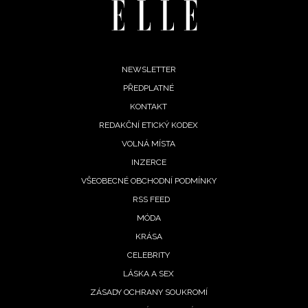
Footer
NEWSLETTER
PŘEDPLATNÉ
menu
KONTAKT
REDAKČNÍ ETICKÝ KODEX
VOLNÁ MÍSTA
INZERCE
VŠEOBECNÉ OBCHODNÍ PODMÍNKY
RSS FEED
MÓDA
NEWSLETTER
KRÁSA
CELEBRITY
ODESLAT
LÁSKA A SEX
ZÁSADY OCHRANY SOUKROMÍ
Přihlášením k newsletteru souhlasíte s
Obchodními