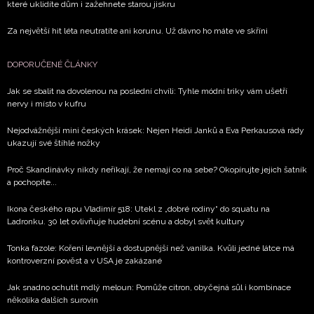
které uklidíte dům i zažehnete starou jiskru
Za největší hit léta neutratíte ani korunu. Už dávno ho máte ve skříni
DOPORUČENÉ ČLÁNKY
Jak se sbalit na dovolenou na poslední chvíli: Tyhle módní triky vám ušetří
nervy i místo v kufru
Nejodvážnější mini českých krásek: Nejen Heidi Janků a Eva Perkausová rády
ukazují své štíhlé nožky
Proč Skandinávky nikdy neříkají, že nemají co na sebe? Okopírujte jejich šatník
a pochopíte...
Ikona českého rapu Vladimír 518: Utekl z „dobré rodiny“ do squatu na
Ladronku. 30 let ovlivňuje hudební scénu a dobyl svět kultury
Tonka fazole: Koření levnější a dostupnější než vanilka. Kvůli jedné látce má
kontroverzní pověst a v USA je zakázané
Jak snadno ochutit mdlý meloun: Pomůže citron, obyčejná sůl i kombinace
několika dalších surovin