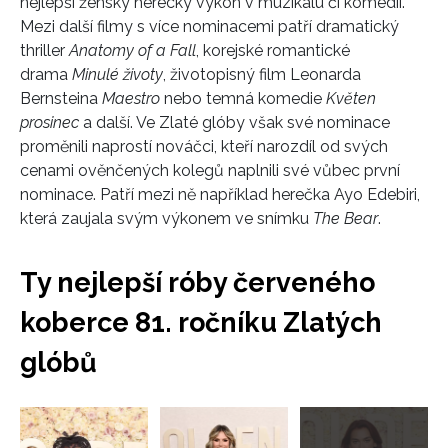
nejlepší ženský herecký výkon v muzikálu či komedii.
Mezi další filmy s více nominacemi patří dramatický
thriller
Anatomy of a Fall
, korejské romantické
drama
Minulé životy
, životopisný film Leonarda
Bernsteina
Maestro
nebo temná komedie
Květen
prosinec
a další. Ve Zlaté glóby však své nominace
proměnili naprostí nováčci, kteří narozdíl od svých
cenami ověnčených kolegů naplnili své vůbec první
nominace. Patří mezi ně například herečka Ayo Edebiri,
která zaujala svým výkonem ve snímku
The Bear
.
Ty nejlepší róby červeného
koberce 81. ročníku Zlatých
glóbů
Přejít
do