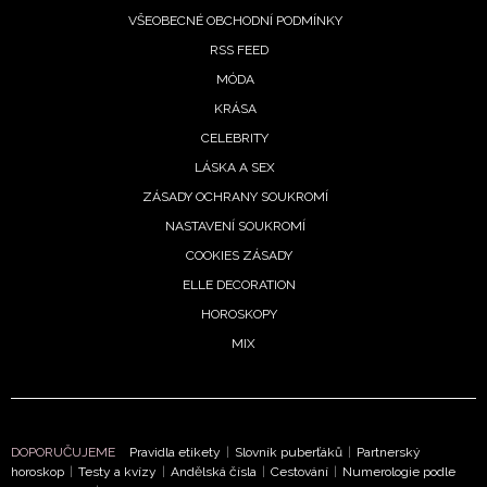
informace od našich partnerů? Pokud souhlasíte se
VŠEOBECNÉ OBCHODNÍ PODMÍNKY
zpracováním údajů k tomuto účelu podle
Zásad ochrany
RSS FEED
soukromí BurdaMedia Extra s.r.o.
, zaškrtněte toto pole.
MÓDA
KRÁSA
CELEBRITY
LÁSKA A SEX
ZÁSADY OCHRANY SOUKROMÍ
NASTAVENÍ SOUKROMÍ
COOKIES ZÁSADY
ELLE DECORATION
HOROSKOPY
MIX
DOPORUČUJEME
Pravidla etikety
|
Slovník puberťáků
|
Partnerský
horoskop
|
Testy a kvízy
|
Andělská čísla
|
Cestování
|
Numerologie podle