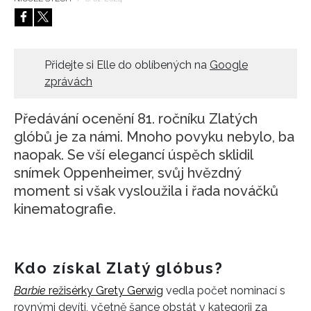
HOME
Přidejte si Elle do oblíbených na
Google
zprávách
Předávání ocenění 81. ročníku Zlatých
glóbů je za námi. Mnoho povyku nebylo, ba
naopak. Se vší elegancí úspěch sklidil
snímek Oppenheimer, svůj hvězdný
moment si však vysloužila i řada nováčků
kinematografie.
Kdo získal Zlatý glóbus?
Barbie
režisérky Grety Gerwig
vedla počet nominací s
rovnými devíti, včetně šance obstát v kategorii za