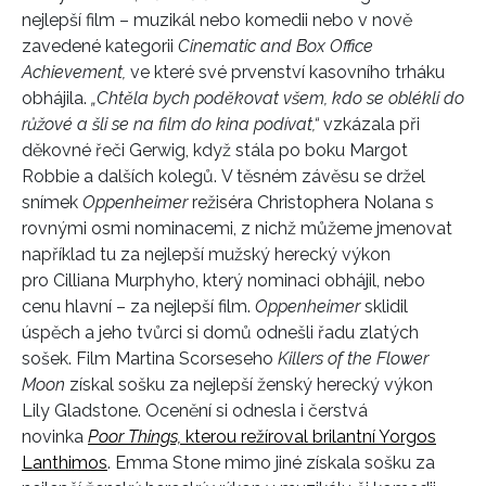
nejlepší film – muzikál nebo komedii nebo v nově
zavedené kategorii
Cinematic and Box Office
Achievement,
ve které své prvenství kasovního trháku
obhájila.
„Chtěla bych poděkovat všem, kdo se oblékli do
růžové a šli se na film do kina podívat,“
vzkázala při
děkovné řeči Gerwig, když stála po boku Margot
Robbie a dalších kolegů. V těsném závěsu se držel
snímek
Oppenheimer
režiséra Christophera Nolana s
rovnými osmi nominacemi, z nichž můžeme jmenovat
například tu za nejlepší mužský herecký výkon
pro Cilliana Murphyho, který nominaci obhájil, nebo
cenu hlavní – za nejlepší film.
Oppenheimer
sklidil
úspěch a jeho tvůrci si domů odnešli řadu zlatých
sošek. Film Martina Scorseseho
Killers of the Flower
Moon
získal sošku za nejlepší ženský herecký výkon
Lily Gladstone. Ocenění si odnesla i čerstvá
novinka
Poor Things,
kterou režíroval brilantní Yorgos
Lanthimos
. Emma Stone mimo jiné získala sošku za