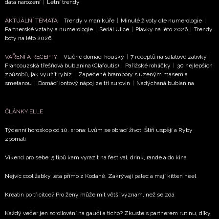
data narození
|
Letní trendy
AKTUÁLNÍ TÉMATA
Trendy v manikúře
|
Minulé životy dle numerologie
|
Partnerské vztahy a numerologie
|
Seriál Ulice
|
Plavky na léto 2026
|
Trendy
boty na léto 2026
VAŘENÍ A RECEPTY
Vláčné domácí housky
|
7 receptů na salátové zálivky
|
Francouzská třešňová bublanina (Clafoutis)
|
Pařížské rohlíčky
|
30 nejlepších
způsobů, jak využít rybíz
|
Zapečené brambory s uzeným masem a
smetanou
|
Domácí iontový nápoj ze tří surovin
|
Nadýchaná bublanina
ČLÁNKY ELLE
Týdenní horoskop od 10. srpna: Lvům se obrací život, Štíři uspějí a Ryby
zpomalí
Víkend pro sebe: 5 tipů kam vyrazit na festival, drink, rande a do kina
Nejvíc cool žabky léta přímo z Kodaně. Zakrývají palec a mají kitten heel
Kreatin po třicítce? Pro ženy může mít větší význam, než se zdá
Každý večer jen scrollování na gauči a ticho? Zkuste s partnerem rutinu, díky