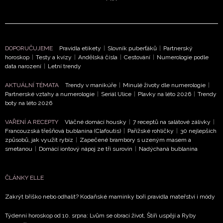
DOPORUČUJEME
Pravidla etikety
|
Slovník puberťáků
|
Partnerský
horoskop
|
Testy a kvízy
|
Andělská čísla
|
Cestování
|
Numerologie podle
data narození
|
Letní trendy
AKTUÁLNÍ TÉMATA
Trendy v manikúře
|
Minulé životy dle numerologie
|
Partnerské vztahy a numerologie
|
Seriál Ulice
|
Plavky na léto 2026
|
Trendy
boty na léto 2026
VAŘENÍ A RECEPTY
Vláčné domácí housky
|
7 receptů na salátové zálivky
|
Francouzská třešňová bublanina (Clafoutis)
|
Pařížské rohlíčky
|
30 nejlepších
způsobů, jak využít rybíz
|
Zapečené brambory s uzeným masem a
smetanou
|
Domácí iontový nápoj ze tří surovin
|
Nadýchaná bublanina
ČLÁNKY ELLE
Zakrýt bříško nebo odhalit? Kodaňské maminky boří pravidla mateřství i módy
Týdenní horoskop od 10. srpna: Lvům se obrací život, Štíři uspějí a Ryby