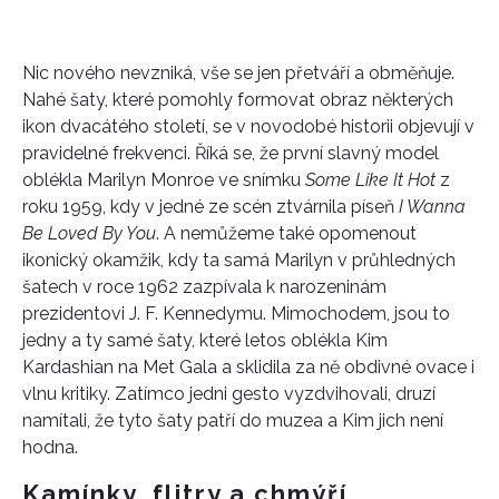
Nic nového nevzniká, vše se jen přetváří a obměňuje.
Nahé šaty, které pomohly formovat obraz některých
ikon dvacátého století, se v novodobé historii objevují v
pravidelné frekvenci. Říká se, že první slavný model
oblékla Marilyn Monroe ve snímku
Some Like It Hot
z
roku 1959, kdy v jedné ze scén ztvárnila píseň
I Wanna
Be Loved By You
. A nemůžeme také opomenout
ikonický okamžik, kdy ta samá Marilyn v průhledných
šatech v roce 1962 zazpívala k narozeninám
prezidentovi J. F. Kennedymu. Mimochodem, jsou to
jedny a ty samé šaty, které letos oblékla Kim
Kardashian na Met Gala a sklidila za ně obdivné ovace i
vlnu kritiky. Zatímco jedni gesto vyzdvihovali, druzí
namítali, že tyto šaty patří do muzea a Kim jich není
hodna.
Kamínky, flitry a chmýří