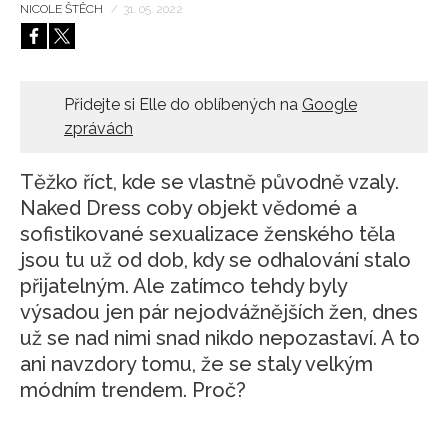
NICOLE ŠTĚCH
/
31. 05. 2022
HOME
Přidejte si Elle do oblíbených na
Google
zprávách
Těžko říct, kde se vlastně původně vzaly.
Naked Dress coby objekt vědomé a
sofistikované sexualizace ženského těla
jsou tu už od dob, kdy se odhalování stalo
přijatelným. Ale zatímco tehdy byly
výsadou jen pár nejodvážnějších žen, dnes
už se nad nimi snad nikdo nepozastaví. A to
ani navzdory tomu, že se staly velkým
módním trendem. Proč?