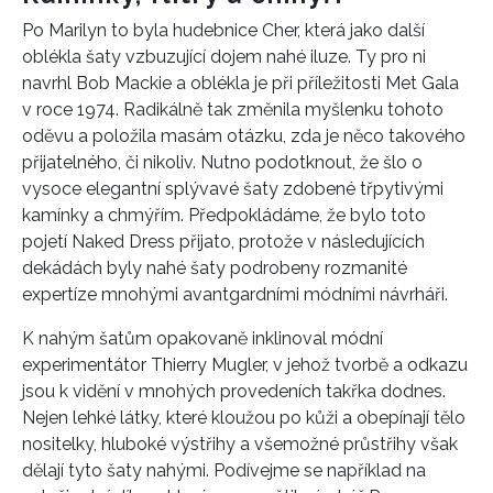
Po Marilyn to byla hudebnice Cher, která jako další
oblékla šaty vzbuzující dojem nahé iluze. Ty pro ni
navrhl Bob Mackie a oblékla je při příležitosti Met Gala
v roce 1974. Radikálně tak změnila myšlenku tohoto
oděvu a položila masám otázku, zda je něco takového
přijatelného, či nikoliv. Nutno podotknout, že šlo o
vysoce elegantní splývavé šaty zdobené třpytivými
kamínky a chmýřím. Předpokládáme, že bylo toto
pojetí Naked Dress přijato, protože v následujících
dekádách byly nahé šaty podrobeny rozmanité
expertíze mnohými avantgardními módními návrháři.
K nahým šatům opakovaně inklinoval módní
experimentátor Thierry Mugler, v jehož tvorbě a odkazu
jsou k vidění v mnohých provedeních takřka dodnes.
Nejen lehké látky, které kloužou po kůži a obepínají tělo
nositelky, hluboké výstřihy a všemožné průstřihy však
dělají tyto šaty nahými. Podívejme se například na