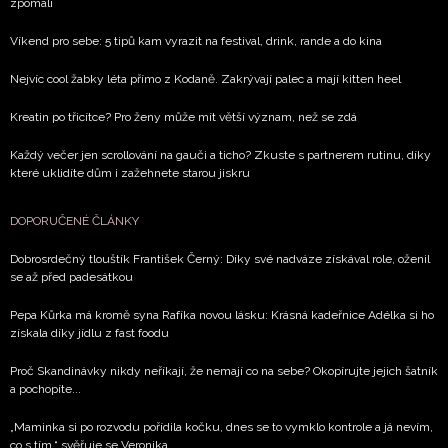
zpomalí
Víkend pro sebe: 5 tipů kam vyrazit na festival, drink, rande a do kina
Nejvíc cool žabky léta přímo z Kodaně. Zakrývají palec a mají kitten heel
Kreatin po třicítce? Pro ženy může mít větší význam, než se zdá
Každý večer jen scrollování na gauči a ticho? Zkuste s partnerem rutinu, díky
které uklidíte dům i zažehnete starou jiskru
DOPORUČENÉ ČLÁNKY
Dobrosrdečný tlouštík František Černý: Díky své nadváze získával role, oženil
se až před padesátkou
Pepa Kůrka má kromě syna Rafíka novou lásku: Krásná kadeřnice Adélka si ho
získala díky jídlu z fast foodu
Proč Skandinávky nikdy neříkají, že nemají co na sebe? Okopírujte jejich šatník
a pochopíte...
„Maminka si po rozvodu pořídila kočku, dnes se to vymklo kontrole a já nevím,
co s tím,“ svěřuje se Veronika