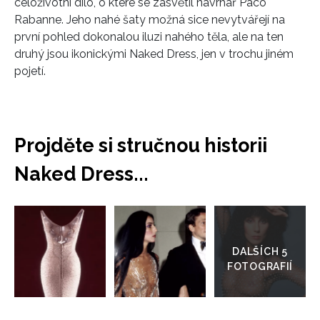
celoživotní dílo, o které se zasvětil návrhář Paco
Rabanne. Jeho nahé šaty možná sice nevytvářejí na
první pohled dokonalou iluzi nahého těla, ale na ten
druhý jsou ikonickými Naked Dress, jen v trochu jiném
pojetí.
Projděte si stručnou historii
Naked Dress...
Přejít
do
galerie