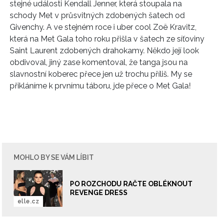
stejné události Kendall Jenner, která stoupala na
schody Met v průsvitných zdobených šatech od
Givenchy. A ve stejném roce i uber cool Zoë Kravitz,
která na Met Gala toho roku přišla v šatech ze síťoviny
Saint Laurent zdobených drahokamy. Někdo její look
obdivoval, jiný zase komentoval, že tanga jsou na
slavnostní koberec přece jen už trochu příliš. My se
přikláníme k prvnímu táboru, jde přece o Met Gala!
MOHLO BY SE VÁM LÍBIT
PO ROZCHODU RAČTE OBLÉKNOUT
REVENGE DRESS
elle.cz
INFORMACE