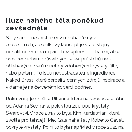
Iluze nahého těla poněkud
zevšedněla
Šaty samotné přicházejí v mnoha různých
provedeních, ale celkový koncept je stále stejný:
odhalit co možná nejvíce bez úplného odhalení, ať už
prostřednictvím průsvitných látek, průstřihů nebo
přiléhavých tvarů mnohdy zdobených krystaly, flitry
nebo perlami. To jsou nepostradatelné ingredience
Naked Dress, které čerpají z cenných zdrojů inspirace a
vídáme je na červeném koberci dodnes.
Roku 2014 je oblékla Rihanna, která na sebe vzala róbu
od Adama Selmana, pokrytou
200 000 krystaly
Swarovski
. V roce 2015 to byla Kim Kardashian, která
zvolila pro tehdejší Met Gala nahé šaty Roberto Cavalli
pokryté krystaly. Po ní to byla například v roce 2021 na