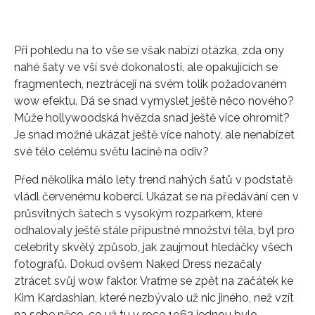
REDAKCE
Při pohledu na to vše se však nabízí otázka, zda ony
nahé šaty ve vší své dokonalosti, ale opakujících se
fragmentech, neztrácejí na svém tolik požadovaném
wow efektu. Dá se snad vymyslet ještě něco nového?
Může hollywoodská hvězda snad ještě více ohromit?
Je snad možné ukázat ještě více nahoty, ale nenabízet
své tělo celému světu lacině na odiv?
Před několika málo lety trend nahých šatů v podstatě
vládl červenému koberci. Ukázat se na předávání cen v
průsvitných šatech s vysokým rozparkem, které
odhalovaly ještě stále přípustné množství těla, byl pro
celebrity skvělý způsob, jak zaujmout hledáčky všech
fotografů. Dokud ovšem Naked Dress nezačaly
ztrácet svůj wow faktor. Vraťme se zpět na začátek ke
Kim Kardashian, které nezbývalo už nic jiného, než vzít
na sebe něco, co už tu v roce 1962 jednou bylo.