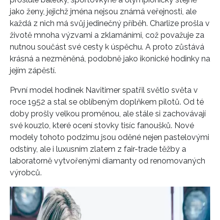
jako ženy, jejichž jména nejsou známá veřejnosti, ale
každá z nich má svůj jedinečný příběh. Charlize prošla v
životě mnoha výzvami a zklamáními, což považuje za
nutnou součást své cesty k úspěchu. A proto zůstává
krásná a nezměněná, podobně jako ikonické hodinky na
jejím zápěstí.
První model hodinek Navitimer spatřil světlo světa v
roce 1952 a stal se oblíbeným doplňkem pilotů. Od té
doby prošly velkou proměnou, ale stále si zachovávají
své kouzlo, které ocení stovky tisíc fanoušků. Nové
modely tohoto podzimu jsou oděné nejen pastelovými
odstíny, ale i luxusním zlatem z fair-trade těžby a
laboratorně vytvořenými diamanty od renomovaných
výrobců.