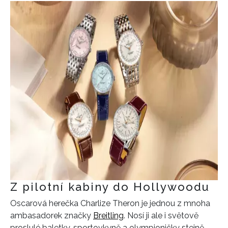
Z pilotní kabiny do Hollywoodu
Oscarová herečka Charlize Theron je jednou z mnoha
ambasadorek značky
Breitling
. Nosí ji ale i světově
proslulé baletky, sportovkyně a olympioničky stejně