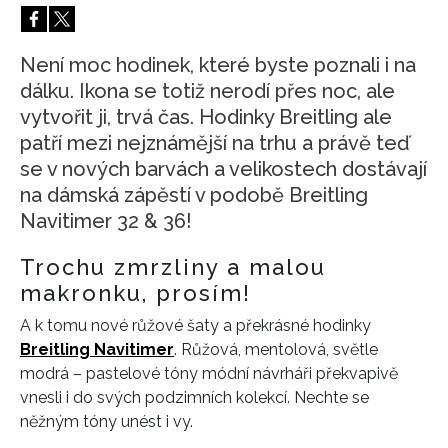
HOME
Není moc hodinek, které byste poznali i na
dálku. Ikona se totiž nerodí přes noc, ale
vytvořit ji, trvá čas. Hodinky Breitling ale
patří mezi nejznámější na trhu a právě teď
se v nových barvách a velikostech dostávají
na dámská zápěstí v podobě Breitling
Navitimer 32 & 36!
Trochu zmrzliny a malou
makronku, prosím!
A k tomu nové růžové šaty a překrásné hodinky
Breitling Navitimer
. Růžová, mentolová, světle
modrá – pastelové tóny módní návrháři překvapivě
vnesli i do svých podzimních kolekcí. Nechte se
něžným tóny unést i vy.