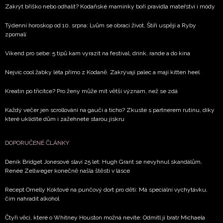
Zakrýt bříško nebo odhalit? Kodaňské maminky boří pravidla mateřství i módy
Týdenní horoskop od 10. srpna: Lvům se obrací život, Štíři uspějí a Ryby
zpomalí
Víkend pro sebe: 5 tipů kam vyrazit na festival, drink, rande a do kina
Nejvíc cool žabky léta přímo z Kodaně. Zakrývají palec a mají kitten heel
Kreatin po třicítce? Pro ženy může mít větší význam, než se zdá
Každý večer jen scrollování na gauči a ticho? Zkuste s partnerem rutinu, díky
které uklidíte dům i zažehnete starou jiskru
DOPORUČENÉ ČLÁNKY
Deník Bridget Jonesové slaví 25 let: Hugh Grant se nevyhnul skandálům,
Renée Zellweger konečně našla štěstí v lásce
Recept Ornelly Koktové na punčový dort pro děti: Má speciální vychytávku,
čím nahradit alkohol
Čtyři věci, které o Whitney Houston možná nevíte: Odmítl ji bratr Michaela