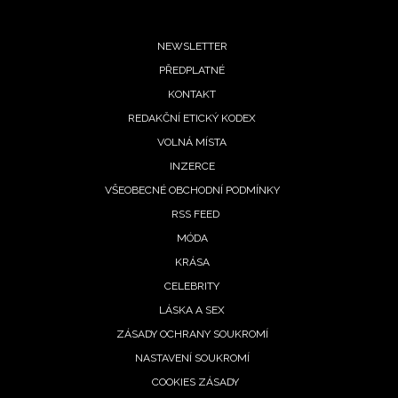
Footer
NEWSLETTER
PŘEDPLATNÉ
menu
KONTAKT
REDAKČNÍ ETICKÝ KODEX
VOLNÁ MÍSTA
INZERCE
VŠEOBECNÉ OBCHODNÍ PODMÍNKY
RSS FEED
MÓDA
KRÁSA
NEWSLETTER
CELEBRITY
LÁSKA A SEX
ODESLAT
ZÁSADY OCHRANY SOUKROMÍ
NASTAVENÍ SOUKROMÍ
Přihlášením k newsletteru souhlasíte s
Obchodními
COOKIES ZÁSADY