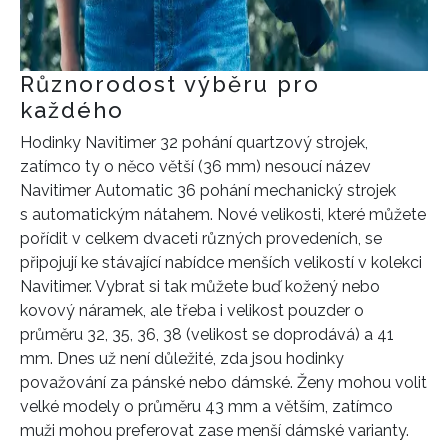
Různorodost výběru pro
každého
Hodinky Navitimer 32 pohání quartzový strojek,
zatímco ty o něco větší (36 mm) nesoucí název
Navitimer Automatic 36 pohání mechanický strojek
s automatickým nátahem. Nové velikosti, které můžete
pořídit v celkem dvaceti různých provedeních, se
připojují ke stávající nabídce menších velikostí v kolekci
Navitimer. Vybrat si tak můžete buď kožený nebo
kovový náramek, ale třeba i velikost pouzder o
průměru 32, 35, 36, 38 (velikost se doprodává) a 41
mm. Dnes už není důležité, zda jsou hodinky
považování za pánské nebo dámské. Ženy mohou volit
velké modely o průměru 43 mm a větším, zatímco
muži mohou preferovat zase menší dámské varianty.