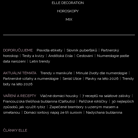
podmínkami společnosti BurdaMedia Extra s.r.o.
a
ELLE DECORATION
potvrzujete, že jste se seznámili se
Zásadami
HOROSKOPY
ochrany soukromí
- BurdaMedia Extra s.r.o. bude s
MIX
Vašimi údaji pracovat zejména k organizaci a
vyhodnocení akce a zasílání novinek.
Chcete navíc dostávat i další zajímavé a exkluzivní
informace od našich partnerů? Pokud souhlasíte se
DOPORUČUJEME
Pravidla etikety
|
Slovník puberťáků
|
Partnerský
zpracováním údajů k tomuto účelu podle
Zásad ochrany
horoskop
|
Testy a kvízy
|
Andělská čísla
|
Cestování
|
Numerologie podle
soukromí BurdaMedia Extra s.r.o.
, zaškrtněte toto pole.
data narození
|
Letní trendy
AKTUÁLNÍ TÉMATA
Trendy v manikúře
|
Minulé životy dle numerologie
|
Partnerské vztahy a numerologie
|
Seriál Ulice
|
Plavky na léto 2026
|
Trendy
boty na léto 2026
VAŘENÍ A RECEPTY
Vláčné domácí housky
|
7 receptů na salátové zálivky
|
Francouzská třešňová bublanina (Clafoutis)
|
Pařížské rohlíčky
|
30 nejlepších
způsobů, jak využít rybíz
|
Zapečené brambory s uzeným masem a
smetanou
|
Domácí iontový nápoj ze tří surovin
|
Nadýchaná bublanina
ČLÁNKY ELLE