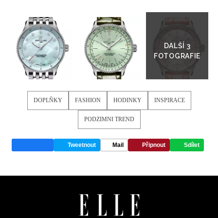
Přejít
do
galerie
DOPLŇKY
FASHION
HODINKY
INSPIRACE
PODZIMNI TREND
Tweetnout
Mail
Připnout
Sdílet