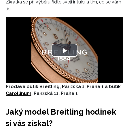
Zkrátka se při výběru řiďte svoji intuicí a tím, co se vám
INFORMACE
líbí.
REDAKCE
Play
Video
Prodává butik Breitling, Pařížská 1, Praha 1 a butik
Carollinum
, Pařížská 11, Praha 1
Jaký model Breitling hodinek
si vás získal?