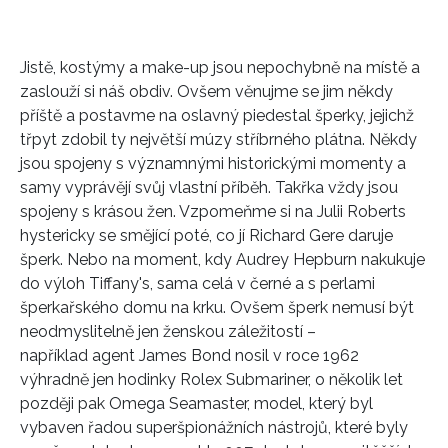
Jistě, kostýmy a make-up jsou nepochybně na místě a
zaslouží si náš obdiv. Ovšem věnujme se jim někdy
příště a postavme na oslavný piedestal šperky, jejichž
třpyt zdobil ty největší múzy stříbrného plátna. Někdy
jsou spojeny s významnými historickými momenty a
samy vyprávějí svůj vlastní příběh. Takřka vždy jsou
spojeny s krásou žen. Vzpomeňme si na Julii Roberts
hystericky se smějící poté, co jí Richard Gere daruje
šperk. Nebo na moment, kdy Audrey Hepburn nakukuje
do výloh Tiffany's, sama celá v černé a s perlami
šperkařského domu na krku. Ovšem šperk nemusí být
neodmyslitelně jen ženskou záležitostí –
například
agent James Bond nosil v roce 1962
výhradně jen hodinky Rolex Submariner, o několik let
později pak Omega Seamaster, model, který byl
vybaven řadou superšpionážních nástrojů, které byly