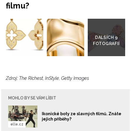
filmu?
Přejít
do
galerie
INFORMACE
REDAKCE
Zdroj:
The Richest, InStyle, Getty Images
MOHLO BY SE VÁM LÍBIT
Ikonické boty ze slavných filmů. Znáte
jejich příběhy?
elle.cz