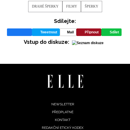
DRAHÉ ŠPERKY
FILMY
ŠPERKY
Sdílejte:
Tweetnout
Mail
Připnout
Sdílet
Vstup do diskuze:
Footer
NEWSLETTER
PŘEDPLATNÉ
menu
KONTAKT
REDAKČNÍ ETICKÝ KODEX