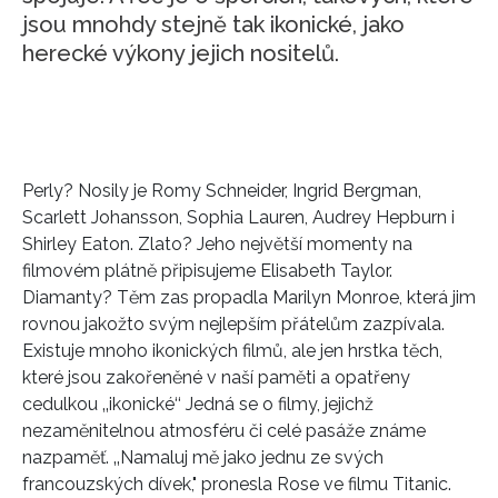
jsou mnohdy stejně tak ikonické, jako
herecké výkony jejich nositelů.
Perly? Nosily je Romy Schneider, Ingrid Bergman,
Scarlett Johansson, Sophia Lauren, Audrey Hepburn i
Shirley Eaton. Zlato? Jeho největší momenty na
filmovém plátně připisujeme Elisabeth Taylor.
Diamanty? Těm zas propadla Marilyn Monroe, která jim
rovnou jakožto svým nejlepším přátelům zazpívala.
Existuje mnoho ikonických filmů, ale jen hrstka těch,
které jsou zakořeněné v naší paměti a opatřeny
cedulkou ‚‚ikonické‘‘ Jedná se o filmy, jejichž
nezaměnitelnou atmosféru či celé pasáže známe
nazpaměť. ‚‚Namaluj mě jako jednu ze svých
francouzských dívek," pronesla Rose ve filmu Titanic.