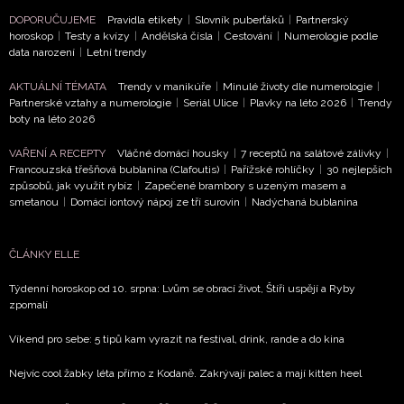
DOPORUČUJEME
Pravidla etikety
|
Slovník puberťáků
|
Partnerský
horoskop
|
Testy a kvízy
|
Andělská čísla
|
Cestování
|
Numerologie podle
data narození
|
Letní trendy
AKTUÁLNÍ TÉMATA
Trendy v manikúře
|
Minulé životy dle numerologie
|
Partnerské vztahy a numerologie
|
Seriál Ulice
|
Plavky na léto 2026
|
Trendy
boty na léto 2026
VAŘENÍ A RECEPTY
Vláčné domácí housky
|
7 receptů na salátové zálivky
|
Francouzská třešňová bublanina (Clafoutis)
|
Pařížské rohlíčky
|
30 nejlepších
způsobů, jak využít rybíz
|
Zapečené brambory s uzeným masem a
smetanou
|
Domácí iontový nápoj ze tří surovin
|
Nadýchaná bublanina
ČLÁNKY ELLE
Týdenní horoskop od 10. srpna: Lvům se obrací život, Štíři uspějí a Ryby
zpomalí
Víkend pro sebe: 5 tipů kam vyrazit na festival, drink, rande a do kina
Nejvíc cool žabky léta přímo z Kodaně. Zakrývají palec a mají kitten heel