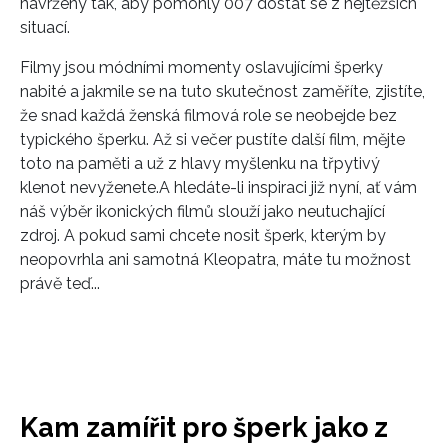
navrženy tak, aby pomohly 007 dostat se z nejtěžších
situací.
Filmy jsou módními momenty oslavujícími šperky
nabité a jakmile se na tuto skutečnost zaměříte, zjistíte,
že snad každá ženská filmová role se neobejde bez
typického šperku. Až si večer pustíte další film, mějte
toto na paměti a už z hlavy myšlenku na třpytivý
klenot nevyženete.
A hledáte-li inspiraci již nyní, ať vám
náš výběr ikonických filmů slouží jako neutuchající
zdroj. A pokud sami chcete nosit šperk, kterým by
neopovrhla ani samotná Kleopatra, máte tu možnost
právě teď...
Kam zamířit pro šperk jako z