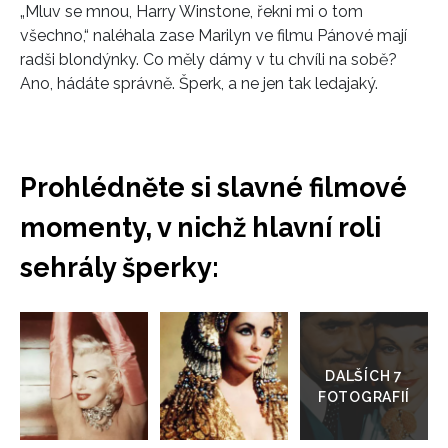
„Mluv se mnou, Harry Winstone, řekni mi o tom
všechno,“ naléhala zase Marilyn ve filmu Pánové mají
radši blondýnky. Co měly dámy v tu chvíli na sobě?
Ano, hádáte správně. Šperk, a ne jen tak ledajaký.
Prohlédněte si slavné filmové
momenty, v nichž hlavní roli
sehrály šperky:
Přejít
do
galerie