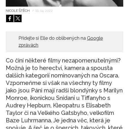
HOME
NICOLE ŠTĚCH
/
16. 04. 2022
Přidejte si Elle do oblíbených na
Google
zprávách
Co činí některé filmy nezapomenutelnými?
Možná je to herectví, kamera a spousta
dalších kategorií nominovaných na Oscara.
Vzpomeňme si však na všechny ty filmy
jako jsou Páni mají radši blondýnky s Marilyn
Monroe, ikonickou Snídani u Tiffanyho s
Audrey Hepburn, Kleopatru s Elisabeth
Taylor či na Velkého Gatsbyho, velkofilm
Baze Luhrmanna. Je jedna věc, která je
spojuje. A řeč je o špercích, takových, které