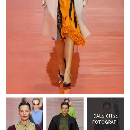
HOME
Přejít
do
galerie