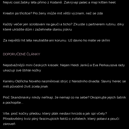
Nejvíc cool žabky léta přímo z Kodaně. Zakrývají palec a mají kitten heel
Kreatin po třicítce? Pro ženy může mít větší význam, než se zdá
Každý večer jen scrollování na gauči a ticho? Zkuste s partnerem rutinu, díky
které uklidíte dům i zažehnete starou jiskru
Za největší hit léta neutratíte ani korunu. Už dávno ho máte ve skříni
DOPORUČENÉ ČLÁNKY
Nejodvážnější mini českých krásek: Nejen Heidi Janků a Eva Perkausová rády
ukazují své štíhlé nožky
Kariéru Oldřicha Nového nasměroval strýc z Národního divadla: Slavný herec se
měl původně živit zcela jinak
Proč Skandinávky nikdy neříkají, že nemají co na sebe? Okopírujte jejich šatník
a pochopíte...
Víte, proč kočky předou, který pták nestaví hnízdo a jak spí včely?
Přírodovědný kvíz plný fascinujících faktů o zvířatech, který pobaví a poučí
zároveň