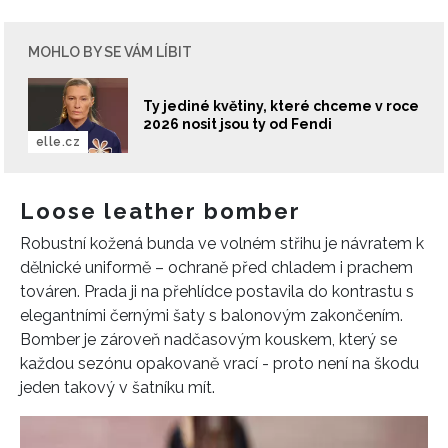
MOHLO BY SE VÁM LÍBIT
Ty jediné květiny, které chceme v roce
2026 nosit jsou ty od Fendi
elle.cz
Loose leather bomber
Robustní kožená bunda ve volném střihu je návratem k
dělnické uniformě – ochraně před chladem i prachem
továren. Prada ji na přehlídce postavila do kontrastu s
elegantními černými šaty s balonovým zakončením.
Bomber je zároveň nadčasovým kouskem, který se
každou sezónu opakovaně vrací - proto není na škodu
jeden takový v šatníku mít.