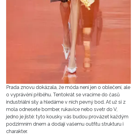
Prada znovu dokázala, že móda není jen o oblečení, ale
o vyprávění příběhu. Tentokrát se vracíme do časů
industriální síly a hledáme v nich pevný bod. Ať už si z
mola odnesete bomber, rukavice nebo svetr do V,
NEWSLETTER
jedno je jisté: tyto kousky vás budou provázet každým
podzimním dnem a dodají vašemu outfitu strukturu i
ODESLAT
charakter.