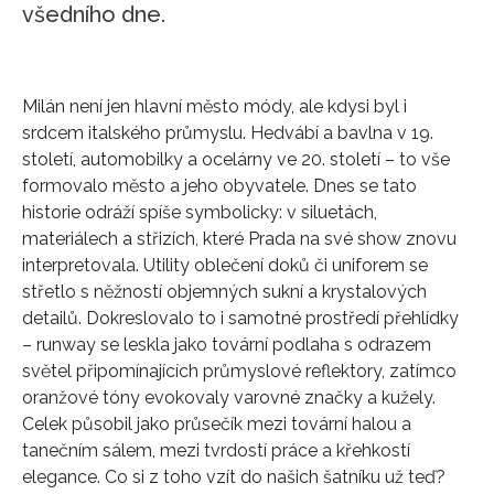
všedního dne.
Milán není jen hlavní město módy, ale kdysi byl i
srdcem italského průmyslu. Hedvábí a bavlna v 19.
století, automobilky a ocelárny ve 20. století – to vše
formovalo město a jeho obyvatele. Dnes se tato
historie odráží spíše symbolicky: v siluetách,
materiálech a střizích, které Prada na své show znovu
interpretovala. Utility oblečení doků či uniforem se
střetlo s něžností objemných sukní a krystalových
detailů. Dokreslovalo to i samotné prostředí přehlídky
– runway se leskla jako tovární podlaha s odrazem
světel připomínajících průmyslové reflektory, zatímco
oranžové tóny evokovaly varovné značky a kužely.
Celek působil jako průsečík mezi tovární halou a
tanečním sálem, mezi tvrdostí práce a křehkostí
elegance. Co si z toho vzít do našich šatníku už teď?