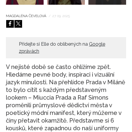
MAGDALÉNA ČEVELOVÁ
/
27. 09. 2025
Přidejte si Elle do oblíbených na
Google
zprávách
V nejisté době se často ohlížíme zpět.
Hledáme pevné body, inspiraci i vizuální
jazyk minulosti. Na přehlídce Prada v Miláně
to bylo cítit s každým představeným
lookem – Miuccia Prada a Raf Simons
proměnili průmyslové dědictví města v
poetický módní manifest, který můžeme v
činy přetavit okamžitě. Představme si 6
kousků, které zapadnou do naší uniformy