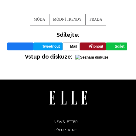
MÓDA
MÓDNÍ TRENDY
PRADA
Sdílejte:
Tweetnout
Mail
Připnout
Sdílet
Vstup do diskuze:
Footer
NEWSLETTER
PŘEDPLATNÉ
menu