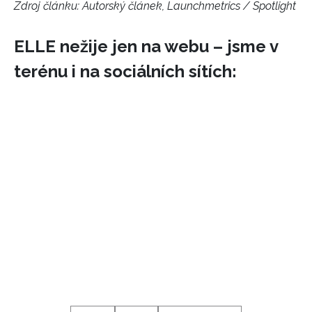
Zdroj článku:
Autorský článek, Launchmetrics / Spotlight
ELLE nežije jen na webu – jsme v
terénu i na sociálních sítích:
NEWSLETTER
ODESLAT
Přihlášením k newsletteru souhlasíte s
Obchodními
podmínkami společnosti BurdaMedia Extra s.r.o.
a
potvrzujete, že jste se seznámili se
Zásadami
ochrany soukromí
- BurdaMedia Extra s.r.o. bude s
Vašimi údaji pracovat zejména k organizaci a
vyhodnocení akce a zasílání novinek.