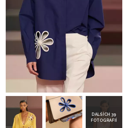
HOME
Přejít
do
galerie