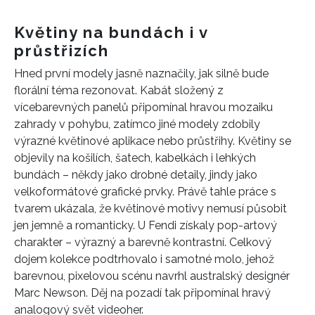
Květiny na bundách i v
průstřizích
Hned první modely jasně naznačily, jak silně bude
florální téma rezonovat. Kabát složený z
vícebarevných panelů připomínal hravou mozaiku
zahrady v pohybu, zatímco jiné modely zdobily
výrazné květinové aplikace nebo průstřihy. Květiny se
objevily na košilích, šatech, kabelkách i lehkých
bundách – někdy jako drobné detaily, jindy jako
velkoformátové grafické prvky. Právě tahle práce s
tvarem ukázala, že květinové motivy nemusí působit
jen jemně a romanticky. U Fendi získaly pop-artový
charakter – výrazný a barevně kontrastní. Celkový
dojem kolekce podtrhovalo i samotné molo, jehož
barevnou, pixelovou scénu navrhl australský designér
Marc Newson. Děj na pozadí tak připomínal hravý
analogový svět videoher.