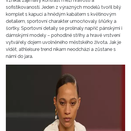
vznikal zajímavý kontrast mezi hravostí a
sofistikovaností. Jeden z výrazných modelů tvořil bílý
komplet s kapucí a hnědým kabátem s květinovým
detailem, sportovní charakter umocňovaly šňůrky a
šortky. Sportovní detaily se prolínaly napříč pánskými i
dámskými modely – pohodlné střihy a hravé vrstvení
vytvářely dojem uvolněného městského života. Jak je
vidět, athleisure trend nikam neodchází a zůstane s
námi do jara.