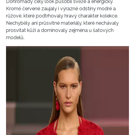
Dohromady celý look působil svěže a energicky.
Kromě červené zaujaly i výrazné odstíny modré a
růžové, které podtrhovaly hravý charakter kolekce.
Nechyběly ani průsvitné materiály, které nechávaly
prosvítat kůži a dominovaly zejména u šatových
modelů.