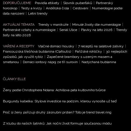
DOPORUČUJEME
Pravidla etikety
|
Slovník puberťáků
|
Partnerský
horoskop
|
Testy a kvízy
|
Andělská čísla
|
Cestování
|
Numerologie podle
data narození
|
Letní trendy
AKTUÁLNÍ TÉMATA
Trendy v manikúře
|
Minulé životy dle numerologie
|
Partnerské vztahy a numerologie
|
Seriál Ulice
|
Plavky na léto 2026
|
Trendy
boty na léto 2026
VAŘENÍ A RECEPTY
Vláčné domácí housky
|
7 receptů na salátové zálivky
|
Francouzská třešňová bublanina (Clafoutis)
|
Pařížské rohlíčky
|
30 nejlepších
způsobů, jak využít rybíz
|
Zapečené brambory s uzeným masem a
smetanou
|
Domácí iontový nápoj ze tří surovin
|
Nadýchaná bublanina
ČLÁNKY ELLE
Ženy podle Christophera Nolana: Achillova pata kultovního tvůrce
Burgundy kabelka: Stylová investice na podzim, kterou vynosíte už teď
Proč si ženy pořizují druhý zásnubní prsten? Toto je trend travel ring
Z klubu do našich šatníků: Jak noční život formuje současnou módu