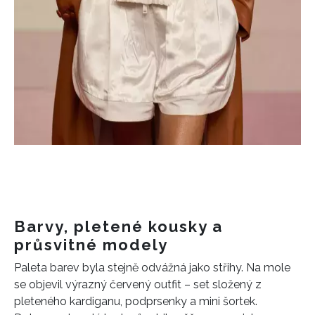
Barvy, pletené kousky a
průsvitné modely
Paleta barev byla stejně odvážná jako střihy. Na mole
INFORMACE
se objevil výrazný červený outfit – set složený z
REDAKCE
pleteného kardiganu, podprsenky a mini šortek.