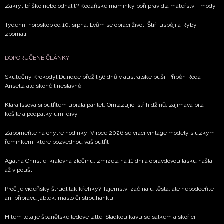
Zakrýt bříško nebo odhalit? Kodaňské maminky boří pravidla mateřství i módy
Týdenní horoskop od 10. srpna: Lvům se obrací život, Štíři uspějí a Ryby
zpomalí
DOPORUČENÉ ČLÁNKY
Skutečný Krokodýl Dundee přežil 56 dnů v australské buši: Příběh Roda
Ansella ale skončil neslavně
Klára Issová si outfitem ubrala pár let: Omlazující střih džínů, zajímavá bílá
košile a podpatky umí divy
Zapomeňte na chytré hodinky: V roce 2026 se vrací vintage modely s úzkým
řemínkem, které pozvednou váš outfit
Agatha Christie, královna zločinu, zmizela na 11 dní a opravdovou lásku našla
až v poušti
Proč je vídeňský štrúdl tak křehký? Tajemství začíná u těsta, ale nepodceňte
ani přípravu jablek, máslo či strouhanku
Hitem léta je španělské ledové latté: Sladkou kávu se salkem a skořicí