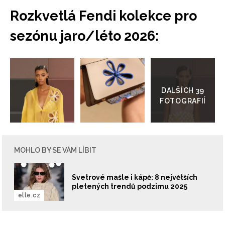
Rozkvetlá Fendi kolekce pro
sezónu jaro/léto 2026:
Přejít
do
galerie
MOHLO BY SE VÁM LÍBIT
Svetrové mašle i kápě: 8 největších
pletených trendů podzimu 2025
elle.cz