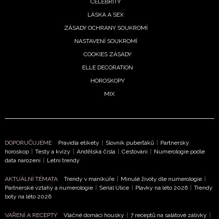
CELEBRITY
LÁSKA A SEX
ZÁSADY OCHRANY SOUKROMÍ
NASTAVENÍ SOUKROMÍ
COOKIES ZÁSADY
ELLE DECORATION
HOROSKOPY
MIX
DOPORUČUJEME
Pravidla etikety
|
Slovník puberťáků
|
Partnerský
horoskop
|
Testy a kvízy
|
Andělská čísla
|
Cestování
|
Numerologie podle
data narození
|
Letní trendy
AKTUÁLNÍ TÉMATA
Trendy v manikúře
|
Minulé životy dle numerologie
|
Partnerské vztahy a numerologie
|
Seriál Ulice
|
Plavky na léto 2026
|
Trendy
boty na léto 2026
VAŘENÍ A RECEPTY
Vláčné domácí housky
|
7 receptů na salátové zálivky
|