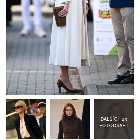
HOME
Přejít
do
galerie