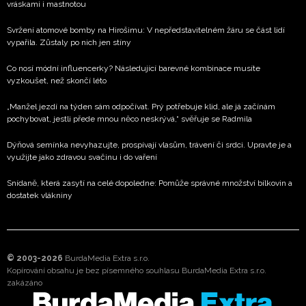
vráskami i mastnotou
Svržení atomové bomby na Hirošimu: V nepředstavitelném žáru se část lidí
vypařila. Zůstaly po nich jen stíny
Co nosí módní influencerky? Následující barevné kombinace musíte
vyzkoušet, než skončí léto
„Manžel jezdí na týden sám odpočívat. Prý potřebuje klid, ale já začínám
pochybovat, jestli přede mnou něco neskrývá,“ svěřuje se Radmila
Dýňová semínka nevyhazujte, prospívají vlasům, trávení či srdci. Upravte je a
využijte jako zdravou svačinu i do vaření
Snídaně, která zasytí na celé dopoledne: Pomůže správné množství bílkovin a
dostatek vlákniny
© 2003-2026
BurdaMedia Extra s.r.o.
Kopírování obsahu je bez písemného souhlasu BurdaMedia Extra s.r.o.
zakázáno