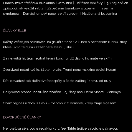
Francouzská třešňová bublanina (Clafoutis)
|
Pařížské rohlíčky
|
30 nejlepších
způsobů, jak využít rybíz
|
Zapečené brambory s uzeným masem a
smetanou
|
Domácí iontový nápoj ze tří surovin
|
Nadýchaná bublanina
ČLÁNKY ELLE
Každý večer jen scrollování na gauči a ticho? Zkuste s partnerem rutinu, díky
které uklidíte dům i zažehnete starou jiskru
Za největší hit léta neutratíte ani korunu. Už dávno ho máte ve skříni
Oversized noční košile, šátky i brože. Trend nona maxxing ovládl Kodaň
Děti devadesátek definitivně dospěly a často začínají znovu od nuly
Hollywood propadl neslušné značce. Její šaty nosí Demi Moore i Zendaya
Champagne O'Clock s Evou Urbanovou: O domově, který zraje s časem
DOPORUČENÉ ČLÁNKY
Nej pleťová séra podle redaktorky Lifee: Tahle trojice zabojuje s únavou,