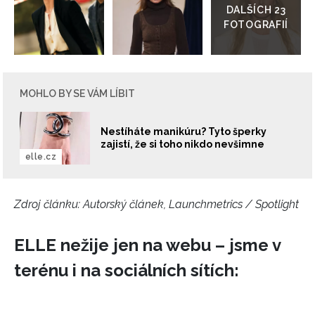
galerie
MOHLO BY SE VÁM LÍBIT
Nestíháte manikúru? Tyto šperky
zajistí, že si toho nikdo nevšimne
elle.cz
Zdroj článku:
Autorský článek, Launchmetrics / Spotlight
ELLE nežije jen na webu – jsme v
terénu i na sociálních sítích:
NEWSLETTER