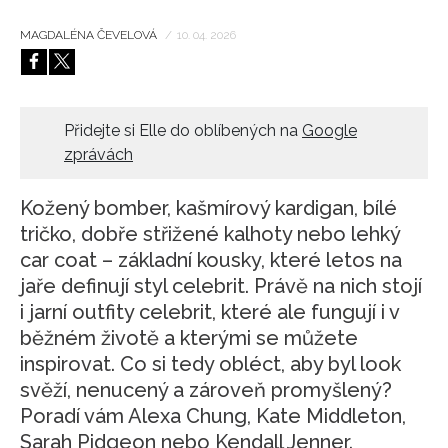
MAGDALÉNA ČEVELOVÁ
/
10. 04. 2026
Přidejte si Elle do oblíbených na
Google
zprávách
Kožený bomber, kašmírový kardigan, bílé
tričko, dobře střižené kalhoty nebo lehký
car coat – základní kousky, které letos na
jaře definují styl celebrit. Právě na nich stojí
i jarní outfity celebrit, které ale fungují i v
běžném životě a kterými se můžete
inspirovat. Co si tedy obléct, aby byl look
svěží, nenucený a zároveň promyšlený?
Poradí vám Alexa Chung, Kate Middleton,
Sarah Pidgeon nebo Kendall Jenner.