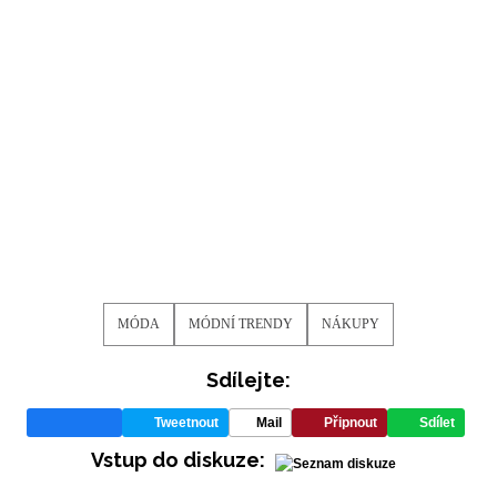
ODESLAT
Přihlášením k newsletteru souhlasíte s
Obchodními
podmínkami společnosti BurdaMedia Extra s.r.o.
a
potvrzujete, že jste se seznámili se
Zásadami
ochrany soukromí
- BurdaMedia Extra s.r.o. bude s
Vašimi údaji pracovat zejména k organizaci a
vyhodnocení akce a zasílání novinek.
Chcete navíc dostávat i další zajímavé a exkluzivní
informace od našich partnerů? Pokud souhlasíte se
zpracováním údajů k tomuto účelu podle
Zásad ochrany
soukromí BurdaMedia Extra s.r.o.
, zaškrtněte toto pole.
MÓDA
MÓDNÍ TRENDY
NÁKUPY
Sdílejte:
Tweetnout
Mail
Připnout
Sdílet
Vstup do diskuze: