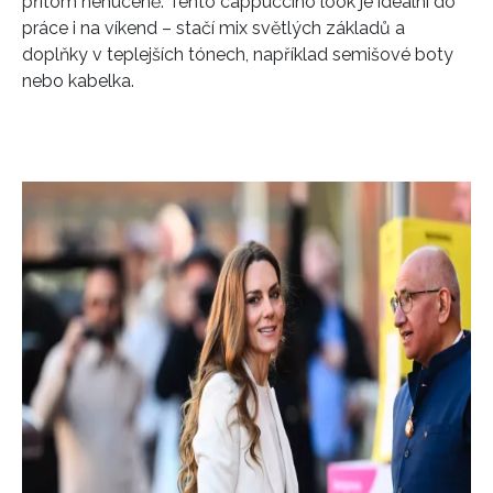
přitom nenuceně. Tento cappuccino look je ideální do
práce i na víkend – stačí mix světlých základů a
doplňky v teplejších tónech, například semišové boty
nebo kabelka.