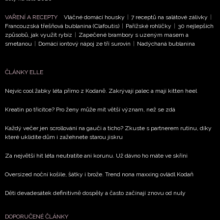
VAŘENÍ A RECEPTY
Vláčné domácí housky
|
7 receptů na salátové zálivky
|
Francouzská třešňová bublanina (Clafoutis)
|
Pařížské rohlíčky
|
30 nejlepších
způsobů, jak využít rybíz
|
Zapečené brambory s uzeným masem a
smetanou
|
Domácí iontový nápoj ze tří surovin
|
Nadýchaná bublanina
ČLÁNKY ELLE
Nejvíc cool žabky léta přímo z Kodaně. Zakrývají palec a mají kitten heel
Kreatin po třicítce? Pro ženy může mít větší význam, než se zdá
Každý večer jen scrollování na gauči a ticho? Zkuste s partnerem rutinu, díky
které uklidíte dům i zažehnete starou jiskru
Za největší hit léta neutratíte ani korunu. Už dávno ho máte ve skříni
Oversized noční košile, šátky i brože. Trend nona maxxing ovládl Kodaň
Děti devadesátek definitivně dospěly a často začínají znovu od nuly
DOPORUČENÉ ČLÁNKY