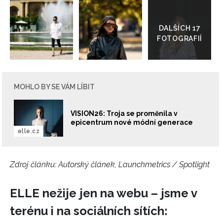
Přejít
do
galerie
MOHLO BY SE VÁM LÍBIT
VISION26: Troja se proměnila v
epicentrum nové módní generace
elle.cz
Zdroj článku:
Autorský článek, Launchmetrics / Spotlight
ELLE nežije jen na webu – jsme v
terénu i na sociálních sítích:
NEWSLETTER