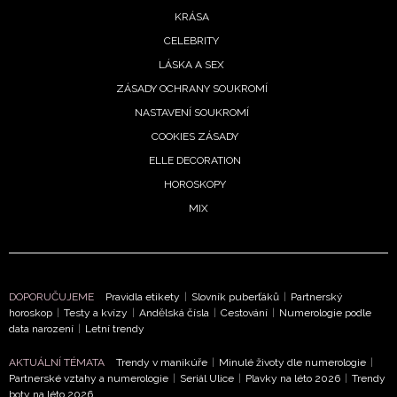
KRÁSA
CELEBRITY
LÁSKA A SEX
ZÁSADY OCHRANY SOUKROMÍ
NASTAVENÍ SOUKROMÍ
COOKIES ZÁSADY
ELLE DECORATION
HOROSKOPY
MIX
DOPORUČUJEME
Pravidla etikety
|
Slovník puberťáků
|
Partnerský
horoskop
|
Testy a kvízy
|
Andělská čísla
|
Cestování
|
Numerologie podle
data narození
|
Letní trendy
AKTUÁLNÍ TÉMATA
Trendy v manikúře
|
Minulé životy dle numerologie
|
Partnerské vztahy a numerologie
|
Seriál Ulice
|
Plavky na léto 2026
|
Trendy
boty na léto 2026