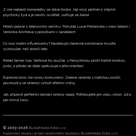
Z mé nejlepší kamarádky se stává troska. Její nový partner ji zřejmě
psychicky týrá a já nevím, co dělat, svěřuje se Alena
Módní policie z televizního večírku: Pohublá Lucie Polišenská v maxi šatech i
Veronika Arichteva s ponožkami v sandálech
Co nosí módní influencerky? Následující barevné kombinace musíte
vyzkoušet, než skončí léto
Rebel Sámer Issa: Vaňková ho zaučila, s Hanychovou prožil hodně divokou
jízdu, a přesto se stále spekuluje o jeho orientaci
Espresso tonic má novou konkurenci. Zelená varianta s matchou osvěží,
povzbudí a ve sklenici vytvoří efektní vrstvy
Jak připravit perfektní domácí iontový nápoj: Potřebujete jen vodu, citron, sůl a
pár minut času
© 2003-2026
BurdaMedia Extra s.r.o.
Kopírování obsahu je bez písemného souhlasu BurdaMedia Extra s.r.o.