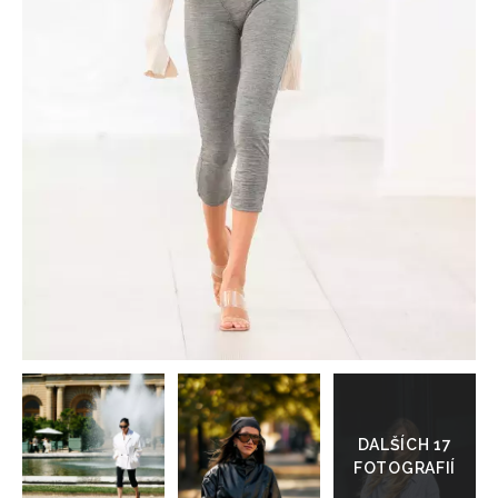
HOME
Přejít
do
galerie