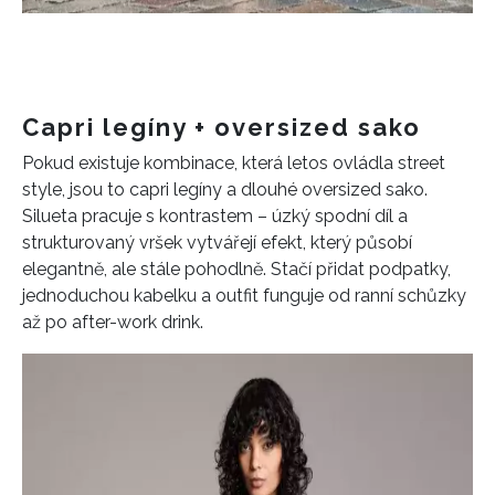
Capri legíny + oversized sako
Pokud existuje kombinace, která letos ovládla street
style, jsou to capri legíny a dlouhé oversized sako.
Silueta pracuje s kontrastem – úzký spodní díl a
strukturovaný vršek vytvářejí efekt, který působí
elegantně, ale stále pohodlně. Stačí přidat podpatky,
jednoduchou kabelku a outfit funguje od ranní schůzky
až po after-work drink.