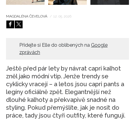
MAGDALÉNA ČEVELOVÁ
/
12. 05. 2026
Přidejte si Elle do oblíbených na
Google
zprávách
Ještě před pár lety by návrat capri kalhot
zněl jako módní vtip. Jenže trendy se
cyklicky vracejí – a letos jsou capri pants a
legíny oficiálně zpět. Elegantnější než
dlouhé kalhoty a překvapivě snadné na
styling. Pokud přemýšlíte, jak je nosit do
práce, tady jsou čtyři outfity, které fungují.