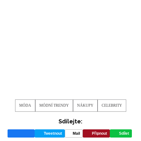
ODESLAT
Přihlášením k newsletteru souhlasíte s
Obchodními
podmínkami společnosti BurdaMedia Extra s.r.o.
a
potvrzujete, že jste se seznámili se
Zásadami
ochrany soukromí
- BurdaMedia Extra s.r.o. bude s
Vašimi údaji pracovat zejména k organizaci a
vyhodnocení akce a zasílání novinek.
Chcete navíc dostávat i další zajímavé a exkluzivní
informace od našich partnerů? Pokud souhlasíte se
zpracováním údajů k tomuto účelu podle
Zásad ochrany
soukromí BurdaMedia Extra s.r.o.
, zaškrtněte toto pole.
MÓDA
MÓDNÍ TRENDY
NÁKUPY
CELEBRITY
Sdílejte:
Tweetnout
Mail
Připnout
Sdílet