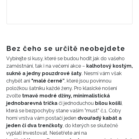
Bez čeho se určitě neobejdete
Vybírejte si kusy, které se budou hodit jak do vašeho
zaměstnání, tak i na večerní akce –
kalhotový kostým,
sukně a jedny pouzdrové šaty
. Nesmí vám však
chybět ani
"malé černé”
, které jsou povinnou
položkou šatníku každé ženy. Pro klasické nošení
zvolte
tmavě modré džíny, minimalistická
jednobarevná trička
či jednoduchou
bílou košili
,
která se bezpochyby stane vaším "must” č.1. Coby
horní vrstva vám postačí jeden
dvouřadý kabát a
jeden či dva trenčkoty
, do kterých se skutečně
vyplatí investovat. Nešetřete ani na