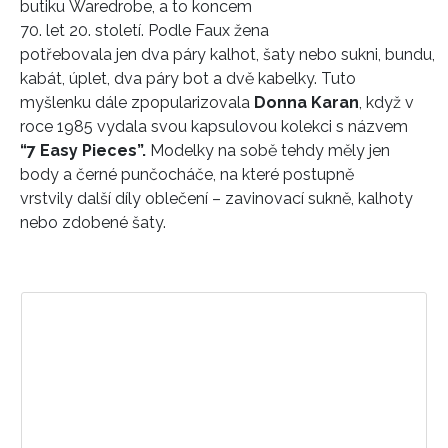
butiku Waredrobe, a to koncem
70. let 20. století. Podle Faux žena
potřebovala jen dva páry kalhot, šaty nebo sukni, bundu,
kabát, úplet, dva páry bot a dvě kabelky. Tuto
myšlenku dále zpopularizovala
Donna Karan
, když v
roce 1985 vydala svou kapsulovou kolekci s názvem
“7 Easy Pieces”.
Modelky na sobě tehdy měly jen
body a černé punčocháče, na které postupně
vrstvily další díly oblečení – zavinovací sukně, kalhoty
nebo zdobené šaty.