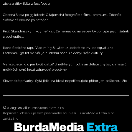
získala díky jídlu z fast foodu
Obecná škola po 35 letech: O tajemství fotografie z filmu promluvil Zdeněk
Svěrák až dlouho po natáčení
Proč Skandinávky nikdy neříkají, že nemají co na sebe? Okopírujte jejich šatník
a pochopíte...
Ikona českého rapu Vladimír 518: Utekl z „dobré rodiny“ do squatu na
Ladronku. 30 let ovlivňuje hudební scénu a dobyl svět kultury
Vyhazujete jídlo jen kvůli datu? U některých potravin děláte chybu, u masa či
měkkých sýrů hrozí zdravotní problémy
Slovenské prívarky: Sytá jídla, na která nepotřebujete příbor, jen pořádnou lžíci
© 2003-2026
BurdaMedia Extra s.r.o.
Kopírování obsahu je bez písemného souhlasu BurdaMedia Extra s.r.o.
zakázáno