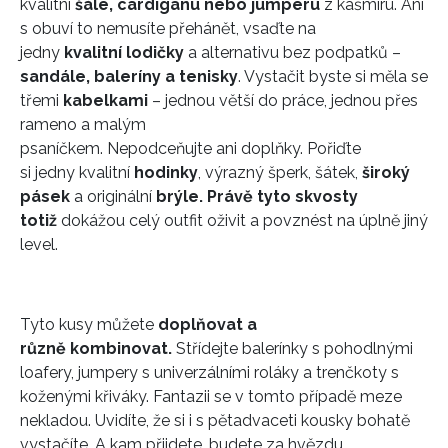
kvalitní
šále, cardiganu nebo jumperu
z kašmíru. Ani
s obuví to nemusíte přehánět, vsaďte na
jedny
kvalitní lodičky
a alternativu bez podpatků –
sandále, baleríny a tenisky
. Vystačit byste si měla se
třemi
kabelkami
– jednou větší do práce, jednou přes
rameno a malým
psaníčkem. Nepodceňujte ani doplňky. Pořiďte
si jedny kvalitní
hodinky
, výrazný šperk, šátek,
široký
pásek
a originální
brýle. Právě tyto skvosty
totiž
dokážou celý outfit oživit a povznést na úplně jiný
level.
INFORMACE
Tyto kusy můžete
doplňovat a
REDAKCE
různě kombinovat.
Střídejte balerínky s pohodlnými
loafery, jumpery s univerzálními roláky a trenčkoty s
koženými křiváky. Fantazii se v tomto případě meze
nekladou. Uvidíte, že si i s pětadvaceti kousky bohatě
vystačíte. A kam přijdete, budete za hvězdu.