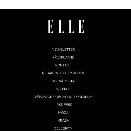
Footer
NEWSLETTER
PŘEDPLATNÉ
menu
KONTAKT
REDAKČNÍ ETICKÝ KODEX
VOLNÁ MÍSTA
NEWSLETTER
INZERCE
VŠEOBECNÉ OBCHODNÍ PODMÍNKY
ODESLAT
RSS FEED
Přihlášením k newsletteru souhlasíte s
Obchodními
MÓDA
podmínkami společnosti BurdaMedia Extra s.r.o.
a
KRÁSA
potvrzujete, že jste se seznámili se
Zásadami
CELEBRITY