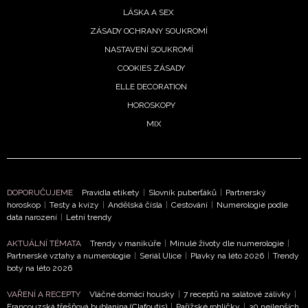
ochrany soukromí
- BurdaMedia Extra s.r.o. bude s
LÁSKA A SEX
Vašimi údaji pracovat zejména k organizaci a
ZÁSADY OCHRANY SOUKROMÍ
vyhodnocení akce a zasílání novinek.
NASTAVENÍ SOUKROMÍ
Chcete navíc dostávat i další zajímavé a exkluzivní
COOKIES ZÁSADY
informace od našich partnerů? Pokud souhlasíte se
ELLE DECORATION
zpracováním údajů k tomuto účelu podle
Zásad ochrany
HOROSKOPY
soukromí BurdaMedia Extra s.r.o.
, zaškrtněte toto pole.
MIX
DOPORUČUJEME
Pravidla etikety
|
Slovník puberťáků
|
Partnerský
horoskop
|
Testy a kvízy
|
Andělská čísla
|
Cestování
|
Numerologie podle
data narození
|
Letní trendy
AKTUÁLNÍ TÉMATA
Trendy v manikúře
|
Minulé životy dle numerologie
|
Partnerské vztahy a numerologie
|
Seriál Ulice
|
Plavky na léto 2026
|
Trendy
boty na léto 2026
VAŘENÍ A RECEPTY
Vláčné domácí housky
|
7 receptů na salátové zálivky
|
Francouzská třešňová bublanina (Clafoutis)
|
Pařížské rohlíčky
|
30 nejlepších