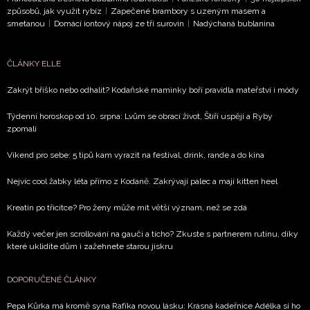
způsobů, jak využít rybíz
|
Zapečené brambory s uzeným masem a
smetanou
|
Domácí iontový nápoj ze tří surovin
|
Nadýchaná bublanina
ČLÁNKY ELLE
Zakrýt bříško nebo odhalit? Kodaňské maminky boří pravidla mateřství i módy
Týdenní horoskop od 10. srpna: Lvům se obrací život, Štíři uspějí a Ryby
zpomalí
Víkend pro sebe: 5 tipů kam vyrazit na festival, drink, rande a do kina
Nejvíc cool žabky léta přímo z Kodaně. Zakrývají palec a mají kitten heel
Kreatin po třicítce? Pro ženy může mít větší význam, než se zdá
Každý večer jen scrollování na gauči a ticho? Zkuste s partnerem rutinu, díky
které uklidíte dům i zažehnete starou jiskru
DOPORUČENÉ ČLÁNKY
Pepa Kůrka má kromě syna Rafíka novou lásku: Krásná kadeřnice Adélka si ho