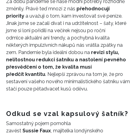
Za dobu pandemie se naše módní potřeby rozhodně
změnily. Právě teď mnozí z nás
přehodnocují
priority
a uvažují o tom, kam investovat své peníze.
Jinak jsme se začali dívat i na udržitelnost – šaty, které
jsme si loni pořídili na večírek nejsou po roční
odmlce aktuální ani trendy, a pochybná kvalita
některých impulzivních nákupů nás vrátila zpátky na
zem. Pandemie byla ideální dobou na
revizi stylu,
nelítostnou redukci šatníku a nastolení pevného
přesvědčení o tom, že kvalita musí
předčít kvantitu
. Nejlepší zprávou na tom je, že pro
sestavení vašeho nového minimalistického šatníku vám
stačí pouze pětadvacet kusů oděvu.
Odkud se vzal kapsulový šatník?
Samostatný pojem pomohla
zavést
Sussie Faux
, majitelka londýnského