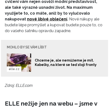
cvičení vám nejen osvěží módní představivost,
ale také výrazně usnadní život. Na maximum
využijete to, co máte, aniž by to vylučovalo
nakupovat
nové líbivé oblečení
.
Nové nákupy ale
budete lépe promýšlet a kupovat budete pouze to, co
do vašeho šatníku opravdu zapadne.
MOHLO BY SE VÁM LÍBIT
Chceme je, ale nemůžeme je mít.
Kabelky, na které se teď stojí fronty
elle.cz
Zdroj: ELLE.com
ELLE nežije jen na webu – jsme v