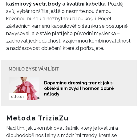
kašmírový
svetr
, body a kvalitní kabelka
. Později
svůj výběr rozšířila ještě o nesmrtelnou černou
koženou bundu a nezbytnou bílou košili. Počet
základních kamenů kapsulového šatníku se postupně
navyšoval, ale stále platí jeho původní myšlenka –
zachovat jednoduchost, vzájemnou kombinovatelnost
a nadčasovost oblečení, které si pořizujete.
MOHLO BY SE VÁM LÍBIT
Dopamine dressing trend: jak si
oblékáním zvýšit hormon dobré
nálady
elle.cz
Metoda TriziaZu
Nad tím, jak zkombinovat šatník, který je kvalitní a
dlouhodobě nositelný s módními trendy, které se