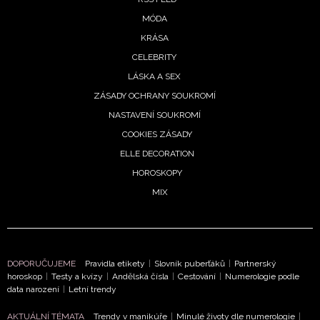
podmínkami společnosti BurdaMedia Extra s.r.o.
a
MÓDA
potvrzujete, že jste se seznámili se
Zásadami
KRÁSA
ochrany soukromí
- BurdaMedia Extra s.r.o. bude s
CELEBRITY
Vašimi údaji pracovat zejména k organizaci a
LÁSKA A SEX
vyhodnocení akce a zasílání novinek.
ZÁSADY OCHRANY SOUKROMÍ
Chcete navíc dostávat i další zajímavé a exkluzivní
NASTAVENÍ SOUKROMÍ
informace od našich partnerů? Pokud souhlasíte se
COOKIES ZÁSADY
zpracováním údajů k tomuto účelu podle
Zásad ochrany
soukromí BurdaMedia Extra s.r.o.
, zaškrtněte toto pole.
ELLE DECORATION
HOROSKOPY
MIX
DOPORUČUJEME
Pravidla etikety
|
Slovník puberťáků
|
Partnerský
horoskop
|
Testy a kvízy
|
Andělská čísla
|
Cestování
|
Numerologie podle
data narození
|
Letní trendy
AKTUÁLNÍ TÉMATA
Trendy v manikúře
|
Minulé životy dle numerologie
|