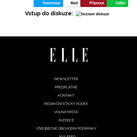
Tweetnout
Mail
Připnout
Sdílet
Vstup do diskuze:
Footer
NEWSLETTER
PŘEDPLATNÉ
menu
KONTAKT
NEWSLETTER
REDAKČNÍ ETICKÝ KODEX
VOLNÁ MÍSTA
ODESLAT
INZERCE
VŠEOBECNÉ OBCHODNÍ PODMÍNKY
Přihlášením k newsletteru souhlasíte s
Obchodními
RSS FEED