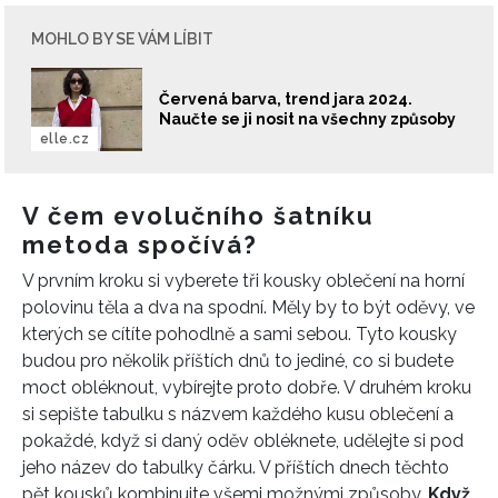
MOHLO BY SE VÁM LÍBIT
Červená barva, trend jara 2024.
Naučte se ji nosit na všechny způsoby
elle.cz
V čem evolučního šatníku
metoda spočívá?
V prvním kroku si vyberete tři kousky oblečení na horní
polovinu těla a dva na spodní. Měly by to být oděvy, ve
kterých se cítíte pohodlně a sami sebou. Tyto kousky
budou pro několik příštích dnů to jediné, co si budete
moct obléknout, vybírejte proto dobře. V druhém kroku
si sepište tabulku s názvem každého kusu oblečení a
pokaždé, když si daný oděv obléknete, udělejte si pod
jeho název do tabulky čárku. V příštích dnech těchto
pět kousků kombinujte všemi možnými způsoby.
Když