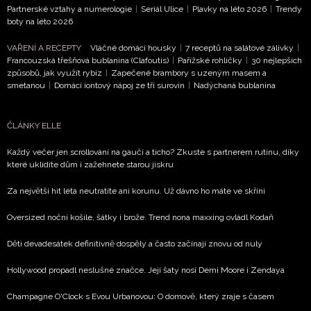
Partnerské vztahy a numerologie
|
Seriál Ulice
|
Plavky na léto 2026
|
Trendy
boty na léto 2026
VAŘENÍ A RECEPTY
Vláčné domácí housky
|
7 receptů na salátové zálivky
|
Francouzská třešňová bublanina (Clafoutis)
|
Pařížské rohlíčky
|
30 nejlepších
způsobů, jak využít rybíz
|
Zapečené brambory s uzeným masem a
smetanou
|
Domácí iontový nápoj ze tří surovin
|
Nadýchaná bublanina
ČLÁNKY ELLE
Každý večer jen scrollování na gauči a ticho? Zkuste s partnerem rutinu, díky
které uklidíte dům i zažehnete starou jiskru
Za největší hit léta neutratíte ani korunu. Už dávno ho máte ve skříni
Oversized noční košile, šátky i brože. Trend nona maxxing ovládl Kodaň
Děti devadesátek definitivně dospěly a často začínají znovu od nuly
Hollywood propadl neslušné značce. Její šaty nosí Demi Moore i Zendaya
Champagne O'Clock s Evou Urbanovou: O domově, který zraje s časem