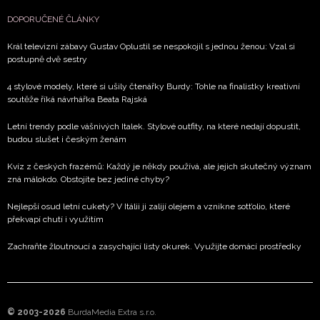
DOPORUČENÉ ČLÁNKY
Král televizní zábavy Gustav Oplustil se nespokojil s jednou ženou: Vzal si
postupně dvě sestry
4 stylové modely, které si ušily čtenářky Burdy: Tohle na finalistky kreativní
soutěže říká návrhářka Beata Rajská
Letní trendy podle vášnivých Italek. Stylové outfity, na které nedají dopustit,
budou slušet i českým ženám
Kvíz z českých frazémů: Každý je někdy používá, ale jejich skutečný význam
zná málokdo. Obstojíte bez jediné chyby?
Nejlepší osud letní cukety? V Itálii ji zalijí olejem a vznikne sott’olio, které
překvapí chutí i využitím
Zachraňte žloutnoucí a zasychající listy okurek. Využijte domácí prostředky
© 2003-2026
BurdaMedia Extra s.r.o.