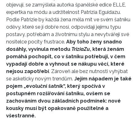
objevují, se zamýšlela autorka španělské edice ELLE,
expertka na módu a udržitelnost Patrizia Eguidazu.
Podle Patrizie by každá žena měla mít ve svém šatníku
oděvy, které se jí dobře nosí, odpovídají jejímu typu
postavy, potřebám a životnímu stylu a nevytvářejí své
nositelce pocity frustrace.
Aby toho ženy snadno
dosáhly, vyvinula metodu
TriziaZu
, která ženám
pomáhá pochopit, co v šatníku potřebují, v čem
vypadají dobře a vyhnout se nákupu věcí, které
nejsou zapotřebí
. Zároveň ale bez nutnosti vyhýbat
se asketicky novým trendům.
Jejím nápadem je také
pojem „evoluční šatník“, který spočívá v
postupném rozšiřování šatníku, ovšem se
zachováním dvou základních podmínek: nové
kousky musí být opakovaně použitelné a
všestranné.