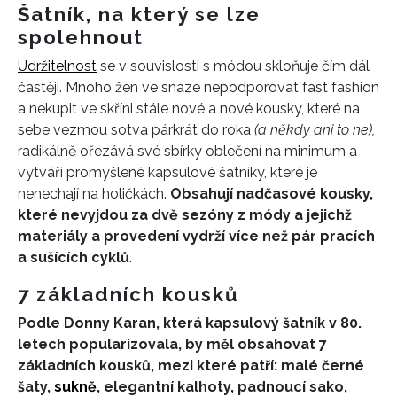
Šatník, na který se lze
spolehnout
Udržitelnost
se v souvislosti s módou skloňuje čím dál
častěji. Mnoho žen ve snaze nepodporovat fast fashion
a nekupit ve skříni stále nové a nové kousky, které na
sebe vezmou sotva párkrát do roka
(a někdy ani to ne),
radikálně ořezává své sbírky oblečení na minimum a
vytváří promyšlené kapsulové šatníky, které je
nenechají na holičkách.
Obsahují nadčasové kousky,
které nevyjdou za dvě sezóny z módy a jejichž
materiály a provedení vydrží více než pár pracích
a sušících cyklů
.
7 základních kousků
Podle Donny Karan, která kapsulový šatník v 80.
letech popularizovala, by měl obsahovat 7
základních kousků, mezi které patří: malé černé
šaty,
sukně
, elegantní kalhoty, padnoucí sako,