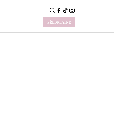
PŘEDPLATNÉ
VÍCE
Y
CELEBRITY
Novinky
Styl slavných
Rozhovory
ie