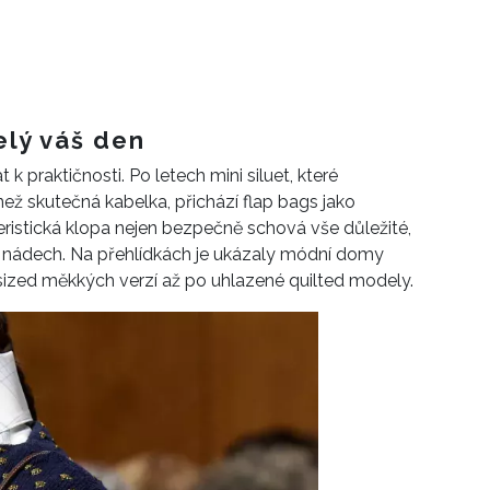
elý váš den
k praktičnosti. Po letech mini siluet, které
ež skutečná kabelka, přichází flap bags jako
ristická klopa nejen bezpečně schová vše důležité,
ke nádech. Na přehlídkách je ukázaly módní domy
ized měkkých verzí až po uhlazené quilted modely.