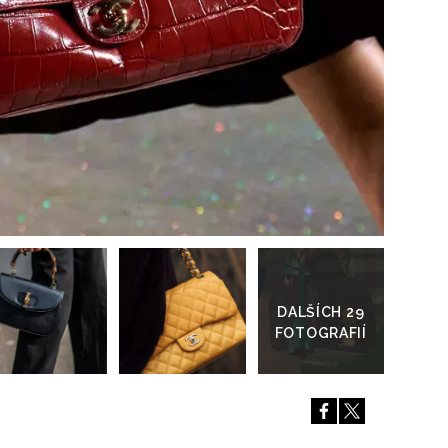
Přejít
do
galerie