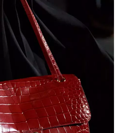
Přihlášením k newsletteru souhlasíte s
Obcho
společnosti BurdaMedia Extra s.r.o.
a potv
Zásadami ochrany soukromí
- BurdaMedia E
pracovat zejména k organizaci a vyhodnocení 
Chcete navíc dostávat i další zajímavé a exkluz
Pokud souhlasíte se zpracováním údajů k tom
soukromí BurdaMedia Extra s.r.o.
, zaškrtnět