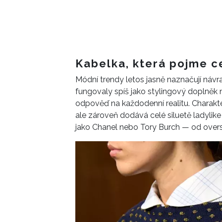
Kabelka, která pojme c
Módní trendy letos jasně naznačují návrat 
fungovaly spíš jako stylingový doplněk n
odpověď na každodenní realitu. Charakte
ale zároveň dodává celé siluetě ladyli
jako Chanel nebo Tory Burch — od overs