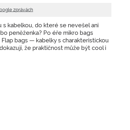
oogle zprávách
u s kabelkou, do které se nevešel ani
nebo peněženka? Po éře mikro bags
. Flap bags — kabelky s charakteristickou
dokazují, že praktičnost může být cool i