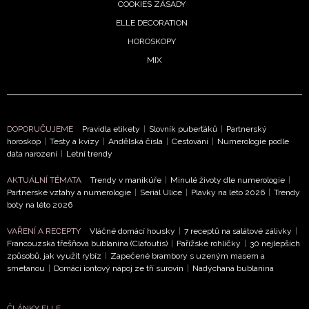
COOKIES ZÁSADY
ELLE DECORATION
HOROSKOPY
MIX
DOPORUČUJEME
Pravidla etikety
|
Slovník puberťáků
|
Partnerský
horoskop
|
Testy a kvízy
|
Andělská čísla
|
Cestování
|
Numerologie podle
data narození
|
Letní trendy
AKTUÁLNÍ TÉMATA
Trendy v manikúře
|
Minulé životy dle numerologie
|
Partnerské vztahy a numerologie
|
Seriál Ulice
|
Plavky na léto 2026
|
Trendy
boty na léto 2026
VAŘENÍ A RECEPTY
Vláčné domácí housky
|
7 receptů na salátové zálivky
|
Francouzská třešňová bublanina (Clafoutis)
|
Pařížské rohlíčky
|
30 nejlepších
způsobů, jak využít rybíz
|
Zapečené brambory s uzeným masem a
smetanou
|
Domácí iontový nápoj ze tří surovin
|
Nadýchaná bublanina
ČLÁNKY ELLE