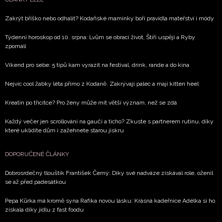
Zakrýt bříško nebo odhalit? Kodaňské maminky boří pravidla mateřství i módy
Týdenní horoskop od 10. srpna: Lvům se obrací život, Štíři uspějí a Ryby
zpomalí
Víkend pro sebe: 5 tipů kam vyrazit na festival, drink, rande a do kina
Nejvíc cool žabky léta přímo z Kodaně. Zakrývají palec a mají kitten heel
Kreatin po třicítce? Pro ženy může mít větší význam, než se zdá
Každý večer jen scrollování na gauči a ticho? Zkuste s partnerem rutinu, díky
které uklidíte dům i zažehnete starou jiskru
DOPORUČENÉ ČLÁNKY
Dobrosrdečný tlouštík František Černý: Díky své nadváze získával role, oženil
se až před padesátkou
Pepa Kůrka má kromě syna Rafíka novou lásku: Krásná kadeřnice Adélka si ho
získala díky jídlu z fast foodu