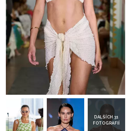
HOME
Přejít
do
galerie