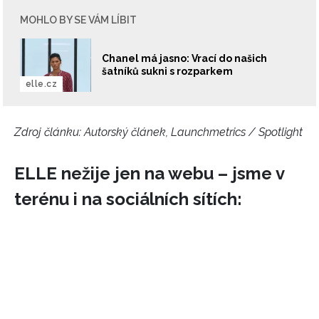
vyhodnocení akce a zasílání novinek.
MOHLO BY SE VÁM LÍBIT
Chcete navíc dostávat i další zajímavé a exkluzivní
informace od našich partnerů? Pokud souhlasíte se
zpracováním údajů k tomuto účelu podle
Zásad ochrany
Chanel má jasno: Vrací do našich
šatníků sukni s rozparkem
soukromí BurdaMedia Extra s.r.o.
, zaškrtněte toto pole.
elle.cz
Zdroj článku:
Autorský článek, Launchmetrics / Spotlight
ELLE nežije jen na webu – jsme v
terénu i na sociálních sítích: