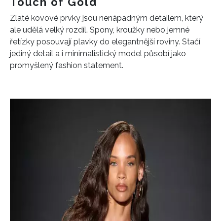
Touch of Gold
Zlaté kovové prvky jsou nenápadným detailem, který
ale udělá velký rozdíl. Spony, kroužky nebo jemné
řetízky posouvají plavky do elegantnější roviny. Stačí
jediný detail a i minimalistický model působí jako
promyšlený fashion statement.