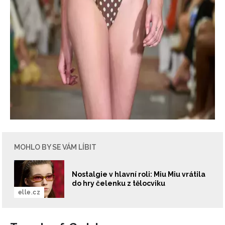
MOHLO BY SE VÁM LÍBIT
Nostalgie v hlavní roli: Miu Miu vrátila
do hry čelenku z tělocviku
elle.cz