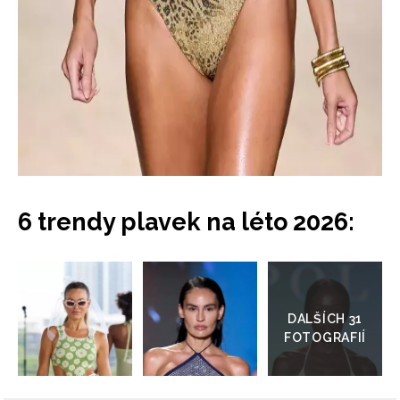
NEWSLETTER
6 trendy plavek na léto 2026:
ODESLAT
Přejít
do
Přihlášením k newsletteru souhlasíte s
Obchodními
galerie
podmínkami společnosti BurdaMedia Extra s.r.o.
a
potvrzujete, že jste se seznámili se
Zásadami
ochrany soukromí
- BurdaMedia Extra s.r.o. bude s
Vašimi údaji pracovat zejména k organizaci a