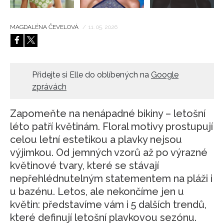
MAGDALÉNA ČEVELOVÁ
/
11. 05. 2026
Přidejte si Elle do oblíbených na
Google
zprávách
Zapomeňte na nenápadné bikiny – letošní
léto patří květinám. Floral motivy prostupují
celou letní estetikou a plavky nejsou
výjimkou. Od jemných vzorů až po výrazné
květinové tvary, které se stávají
nepřehlédnutelným statementem na pláži i
u bazénu. Letos, ale nekončíme jen u
květin: představíme vám i 5 dalších trendů,
které definují letošní plavkovou sezónu.