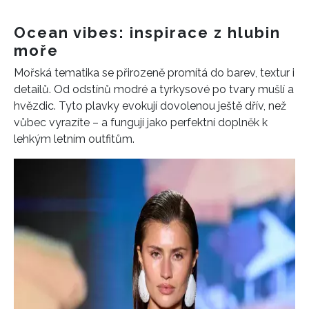
Ocean vibes: inspirace z hlubin
moře
Mořská tematika se přirozeně promítá do barev, textur i
detailů. Od odstínů modré a tyrkysové po tvary mušlí a
hvězdic. Tyto plavky evokují dovolenou ještě dřív, než
vůbec vyrazíte – a fungují jako perfektní doplněk k
lehkým letním outfitům.