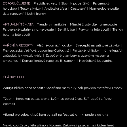
DOPORUČUJEME
Pravidla etikety
|
Slovník puberťáků
|
Partnerský
Chcete navíc dostávat i další zajímavé a exkluzivní
horoskop
|
Testy a kvízy
|
Andělská čísla
|
Cestování
|
Numerologie podle
informace od našich partnerů? Pokud souhlasíte se
data narození
|
Letní trendy
zpracováním údajů k tomuto účelu podle
Zásad ochrany
soukromí BurdaMedia Extra s.r.o.
, zaškrtněte toto pole.
AKTUÁLNÍ TÉMATA
Trendy v manikúře
|
Minulé životy dle numerologie
|
Partnerské vztahy a numerologie
|
Seriál Ulice
|
Plavky na léto 2026
|
Trendy
boty na léto 2026
VAŘENÍ A RECEPTY
Vláčné domácí housky
|
7 receptů na salátové zálivky
|
Francouzská třešňová bublanina (Clafoutis)
|
Pařížské rohlíčky
|
30 nejlepších
způsobů, jak využít rybíz
|
Zapečené brambory s uzeným masem a
smetanou
|
Domácí iontový nápoj ze tří surovin
|
Nadýchaná bublanina
ČLÁNKY ELLE
Zakrýt bříško nebo odhalit? Kodaňské maminky boří pravidla mateřství i módy
Týdenní horoskop od 10. srpna: Lvům se obrací život, Štíři uspějí a Ryby
zpomalí
Víkend pro sebe: 5 tipů kam vyrazit na festival, drink, rande a do kina
Nejvíc cool žabky léta přímo z Kodaně. Zakrývají palec a mají kitten heel