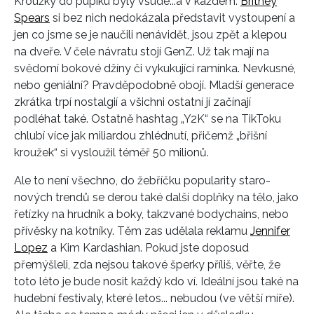
Kroužky do pupíku byly všude...a v každém.
Britney
Spears
si bez nich nedokázala představit vystoupení a
jen co jsme se je naučili nenávidět, jsou zpět a klepou
na dveře. V čele návratu stojí GenZ. Už tak mají na
svědomí bokové džíny či vykukující ramínka. Nevkusné,
nebo geniální? Pravděpodobně obojí. Mladší generace
zkrátka trpí nostalgií a všichni ostatní jí začínají
podléhat také. Ostatně hashtag „Y2K“ se na TikToku
chlubí více jak miliardou zhlédnutí, přičemž „břišní
kroužek“ si vysloužil téměř 50 milionů.
Ale to není všechno, do žebříčku popularity staro-
nových trendů se derou také další doplňky na tělo, jako
řetízky na hrudník a boky, takzvané bodychains, nebo
přívěsky na kotníky. Těm zas udělala reklamu
Jennifer
Lopez
a Kim Kardashian. Pokud jste doposud
přemýšleli, zda nejsou takové šperky příliš, věřte, že
toto léto je bude nosit každý kdo ví. Ideální jsou také na
hudební festivaly, které letos... nebudou (ve větší míře).