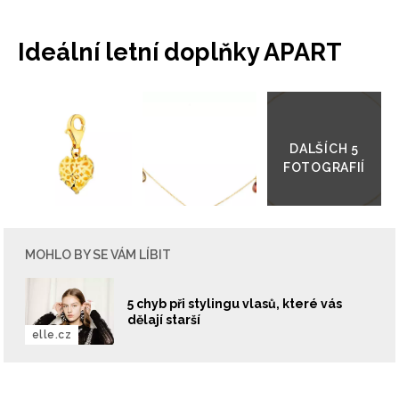
Ideální letní doplňky APART
Přejít
do
galerie
MOHLO BY SE VÁM LÍBIT
5 chyb při stylingu vlasů, které vás
dělají starší
elle.cz
INFORMACE
REDAKCE