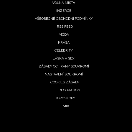
VOLNÁ MÍSTA
INZERCE
VŠEOBECNÉ OBCHODNÍ PODMÍNKY
RSS FEED
MÓDA
KRÁSA
CELEBRITY
LÁSKA A SEX
NEWSLETTER
ZÁSADY OCHRANY SOUKROMÍ
NASTAVENÍ SOUKROMÍ
ODESLAT
COOKIES ZÁSADY
ELLE DECORATION
Přihlášením k newsletteru souhlasíte s
Obchodními
podmínkami společnosti BurdaMedia Extra s.r.o.
a
HOROSKOPY
potvrzujete, že jste se seznámili se
Zásadami
MIX
ochrany soukromí
- BurdaMedia Extra s.r.o. bude s
Vašimi údaji pracovat zejména k organizaci a
vyhodnocení akce a zasílání novinek.