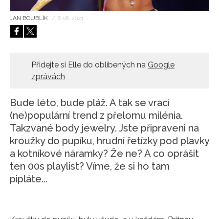
HOME
JAN BOUBLÍK
/
8. 06. 2021
Přidejte si Elle do oblíbených na
Google
zprávách
Bude léto, bude pláž. A tak se vrací
(ne)populární trend z přelomu milénia.
Takzvané body jewelry. Jste připraveni na
kroužky do pupíku, hrudní řetízky pod plavky
a kotníkové náramky? Že ne? A co oprášit
ten 00s playlist? Víme, že si ho tam
pipláte...