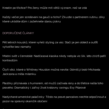
Kreatin po třicítce? Pro ženy může mít větší význam, než se zdá
Každý večer jen scrollování na gauči a ticho? Zkuste s partnerem rutinu, díky
které uklidíte dům i zažehnete starou jiskru
DOPORUČENÉ ČLÁNKY
Pět letních kousků, které vyřeší styling za vás: Stačí je jen obléct a outfit
vytvoříte bez námahy
Módní svět v černobílé: Nadčasová klasika nikdy nebyla víc šik, léto 2026 patří
kontrastům
Čtyři věci, které o Whitney Houston možná nevíte: Odmítl ji bratr Michaela
Jacksona a měla milenku
Plastiky přiznávala s humorem, od mužů zažívala rány a do třetice našla toho
pravého: Dramatický i zářivý život královny swingu Evy Pilarové
Nadýchané americké palačinky: Těsto na pravé pancakes nechte odpočinout a
pozor na správný okamžik otočení