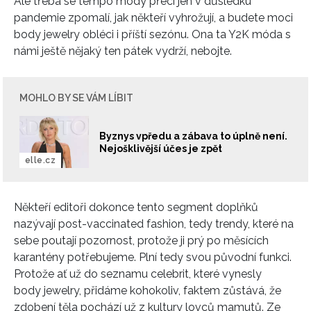
Ale třeba se tempo módy přeci jen v důsledku
pandemie zpomalí, jak někteří vyhrožují, a budete moci
body jewelry obléci i příští sezónu. Ona ta Y2K móda s
námi ještě nějaký ten pátek vydrží, nebojte.
MOHLO BY SE VÁM LÍBIT
Byznys vpředu a zábava to úplně není.
Nejošklivější účes je zpět
elle.cz
Někteří editoři dokonce tento segment doplňků
nazývají post-vaccinated fashion, tedy trendy, které na
sebe poutají pozornost, protože ji prý po měsících
karantény potřebujeme. Plní tedy svou původní funkci.
Protože ať už do seznamu celebrit, které vynesly
body jewelry, přidáme kohokoliv, faktem zůstává, že
zdobení těla pochází už z kultury lovců mamutů. Ze