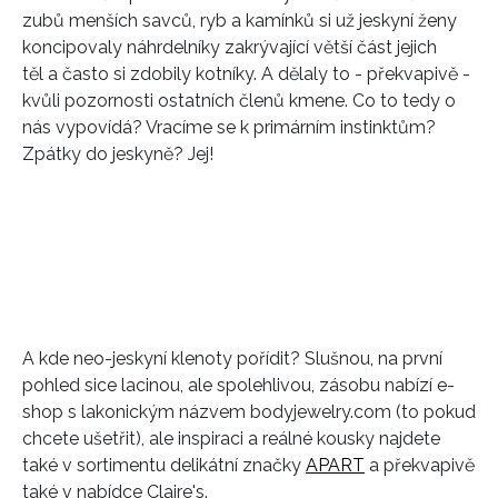
zubů menších savců, ryb a kamínků si už jeskyní ženy
koncipovaly náhrdelníky zakrývající větší část jejich
těl a často si zdobily kotníky. A dělaly to - překvapivě -
kvůli pozornosti ostatních členů kmene. Co to tedy o
nás vypovídá? Vracíme se k primárním instinktům?
Zpátky do jeskyně? Jej!
A kde neo-jeskyní klenoty pořídit? Slušnou, na první
pohled sice lacinou, ale spolehlivou, zásobu nabízí e-
shop s lakonickým názvem bodyjewelry.com (to pokud
chcete ušetřit), ale inspiraci a reálné kousky najdete
také v sortimentu delikátní značky
APART
a překvapivě
také v nabídce Claire's.