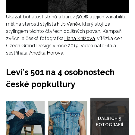
Ukázat bohatost střihů a barev 501® a jejich variabilitu
měl na starosti stylista
Filip Vaněk
, který
stojí za
stylingem těchto čtyřech odlišných povah.
Kampaň
zvěčnila česká fotografka
Hana Knížová
, vítězka cen
INFORMACE
Czech Grand Design v roce 2019. Videa natočila a
sestříhala
Anežka Horová
.
REDAKCE
Levi's 501 na 4 osobnostech
české popkultury
Přejít
do
galerie