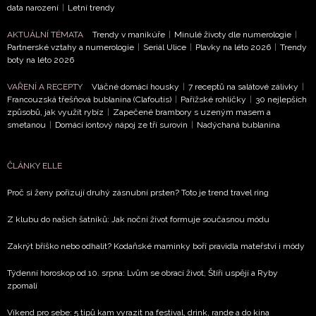
ochrany soukromí
- BurdaMedia Extra s.r.o. bude s
data narození
|
Letní trendy
Vašimi údaji pracovat zejména k organizaci a
AKTUÁLNÍ TÉMATA
Trendy v manikúře
|
Minulé životy dle numerologie
|
vyhodnocení akce a zasílání novinek.
Partnerské vztahy a numerologie
|
Seriál Ulice
|
Plavky na léto 2026
|
Trendy
boty na léto 2026
Chcete navíc dostávat i další zajímavé a exkluzivní
informace od našich partnerů? Pokud souhlasíte se
VAŘENÍ A RECEPTY
Vláčné domácí housky
|
7 receptů na salátové zálivky
|
zpracováním údajů k tomuto účelu podle
Zásad ochrany
Francouzská třešňová bublanina (Clafoutis)
|
Pařížské rohlíčky
|
30 nejlepších
soukromí BurdaMedia Extra s.r.o.
, zaškrtněte toto pole.
způsobů, jak využít rybíz
|
Zapečené brambory s uzeným masem a
smetanou
|
Domácí iontový nápoj ze tří surovin
|
Nadýchaná bublanina
ČLÁNKY ELLE
Proč si ženy pořizují druhý zásnubní prsten? Toto je trend travel ring
Z klubu do našich šatníků: Jak noční život formuje současnou módu
Zakrýt bříško nebo odhalit? Kodaňské maminky boří pravidla mateřství i módy
Týdenní horoskop od 10. srpna: Lvům se obrací život, Štíři uspějí a Ryby
zpomalí
Víkend pro sebe: 5 tipů kam vyrazit na festival, drink, rande a do kina