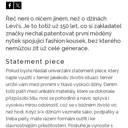
HOME
Řeč není o ničem jiném, než o džínách
Levi‘s. Je to totiž už 150 let, co si zakladatel
značky nechal patentovat první měděný
nýtek spojující fashion kousek, bez kterého
nemůžou žít už celé generace.
Statement piece
Pokud byste hledali univerzální statement piece, který
najde využití v téměř jakékoliv životní situaci, téměř
určitě vám mezi prvními v hlavě vyskočí džíny. Denim
totiž patří mezi unikátní materiály, které se dokonale
přizpůsobí tělu, nosí se pohodlně a navíc oplývá i
vysokou mírou odolnosti, což se v běžném životě víc
než hodí. Když si k džínům vezmete sako, podpatky a
třeba perly, máte rázem formální outfit i ke
slavnostnějším příležitostem. Podruhé je vynosíte s