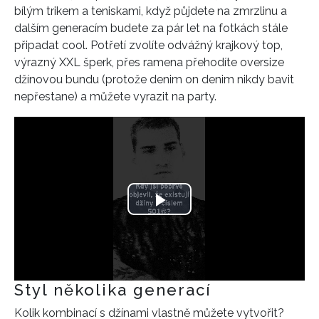
bílým trikem a teniskami, když půjdete na zmrzlinu a
dalším generacím budete za pár let na fotkách stále
připadat cool. Potřetí zvolíte odvážný krajkový top,
výrazný XXL šperk, přes ramena přehodíte oversize
džínovou bundu (protože denim on denim nikdy bavit
nepřestane) a můžete vyrazit na party.
Play
Video
Styl několika generací
Kolik kombinací s džínami vlastně můžete vytvořit?