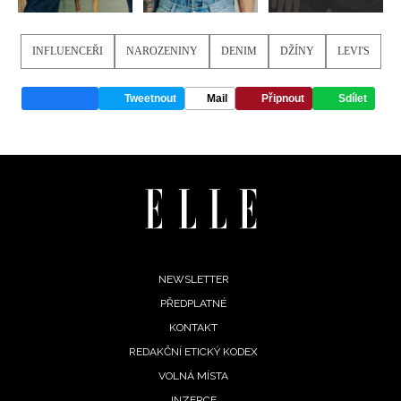
INFLUENCEŘI
NAROZENINY
DENIM
DŽÍNY
LEVI'S
Tweetnout
Mail
Připnout
Sdílet
Footer
NEWSLETTER
PŘEDPLATNÉ
menu
KONTAKT
REDAKČNÍ ETICKÝ KODEX
VOLNÁ MÍSTA
INZERCE