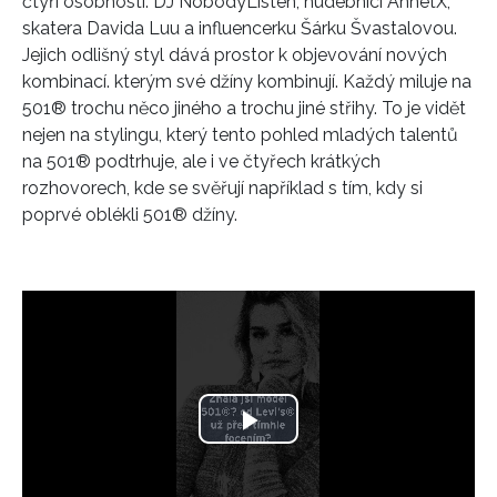
čtyři osobnosti: DJ NobodyListen, hudebnici AnnetX,
skatera Davida Luu a influencerku Šárku Švastalovou.
Jejich odlišný styl dává prostor k objevování nových
kombinací. kterým své džíny kombinují.
Každý miluje na
501® trochu něco jiného a trochu jiné střihy. To je vidět
nejen na stylingu, který tento pohled mladých talentů
na 501® podtrhuje, ale i
ve
čtyře
ch
krátký
ch
rozhovor
ech
, kde se svěř
uj
í například s tím, kdy si
poprvé oblékli 501® džíny.
Play
Video