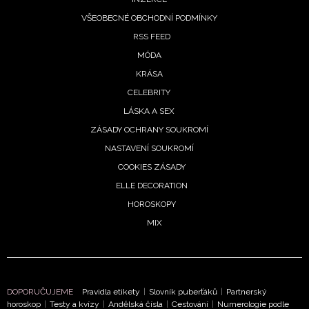
VŠEOBECNÉ OBCHODNÍ PODMÍNKY
RSS FEED
MÓDA
KRÁSA
CELEBRITY
LÁSKA A SEX
ZÁSADY OCHRANY SOUKROMÍ
NASTAVENÍ SOUKROMÍ
COOKIES ZÁSADY
ELLE DECORATION
NEWSLETTER
HOROSKOPY
MIX
ODESLAT
Přihlášením k newsletteru souhlasíte s
Obchodními
podmínkami společnosti BurdaMedia Extra s.r.o.
a
DOPORUČUJEME
Pravidla etikety
|
Slovník puberťáků
|
Partnerský
potvrzujete, že jste se seznámili se
Zásadami
horoskop
|
Testy a kvízy
|
Andělská čísla
|
Cestování
|
Numerologie podle