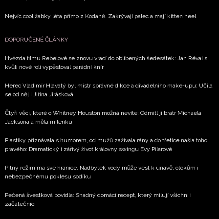
Nejvíc cool žabky léta přímo z Kodaně. Zakrývají palec a mají kitten heel
DOPORUČENÉ ČLÁNKY
Hvězda filmu Rebelové se znovu vrací do oblíbených šedesátek: Jan Révai si
kvůli nové roli vypěstoval parádní knír
Herec Vladimír Hlavatý byl mistr správné dikce a divadelního make-upu: Učila
se od něj i Jiřina Jirásková
Čtyři věci, které o Whitney Houston možná nevíte: Odmítl ji bratr Michaela
Jacksona a měla milenku
Plastiky přiznávala s humorem, od mužů zažívala rány a do třetice našla toho
pravého: Dramatický i zářivý život královny swingu Evy Pilarové
Pitný režim má své hranice. Nadbytek vody může vést k únavě, otokům i
nebezpečnému poklesu sodíku
Pečená švestková povidla: Snadný domácí recept, který milují všichni i
začátečníci