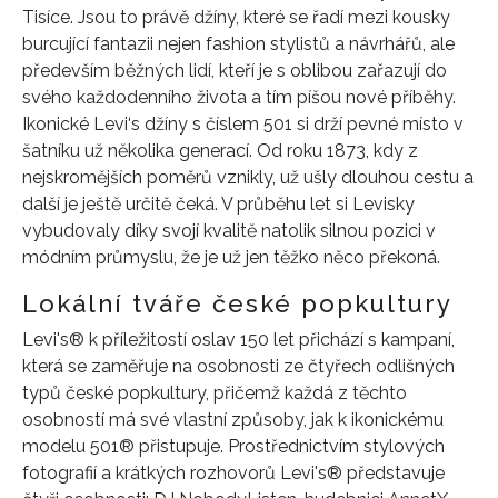
Tisíce. Jsou to právě džíny, které se řadí mezi kousky
burcující fantazii nejen fashion stylistů a návrhářů, ale
především běžných lidí, kteří je s oblibou zařazují do
svého každodenního života a tím píšou nové příběhy.
Ikonické Levi‘s džíny s číslem 501 si drží pevné místo v
šatníku už několika generací. Od roku 1873, kdy z
nejskromějších poměrů vznikly, už ušly dlouhou cestu a
další je ještě určitě čeká. V průběhu let si Levisky
vybudovaly díky svojí kvalitě natolik silnou pozici v
módním průmyslu, že je už jen těžko něco překoná.
Lokální tváře české popkultury
Levi's® k příležitostí oslav 150 let přichází s kampaní,
která se zaměřuje na osobnosti ze čtyřech odlišných
typů české popkultury, přičemž každá z těchto
osobností má své vlastní způsoby, jak k ikonickému
modelu 501® přistupuje. Prostřednictvím stylových
fotografií a krátkých rozhovorů Levi's® představuje