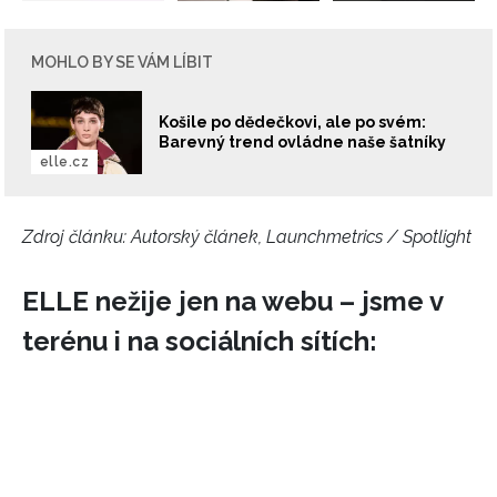
NEWSLETTER
MOHLO BY SE VÁM LÍBIT
ODESLAT
Košile po dědečkovi, ale po svém:
Přihlášením k newsletteru souhlasíte s
Obchodními
Barevný trend ovládne naše šatníky
elle.cz
podmínkami společnosti BurdaMedia Extra s.r.o.
a
potvrzujete, že jste se seznámili se
Zásadami
ochrany soukromí
- BurdaMedia Extra s.r.o. bude s
Zdroj článku:
Autorský článek, Launchmetrics / Spotlight
Vašimi údaji pracovat zejména k organizaci a
vyhodnocení akce a zasílání novinek.
ELLE nežije jen na webu – jsme v
Chcete navíc dostávat i další zajímavé a exkluzivní
terénu i na sociálních sítích:
informace od našich partnerů? Pokud souhlasíte se
zpracováním údajů k tomuto účelu podle
Zásad ochrany
soukromí BurdaMedia Extra s.r.o.
, zaškrtněte toto pole.