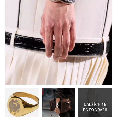
HOME
Přejít
do
galerie