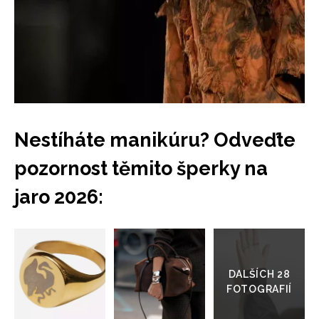
Nestíháte manikúru? Odveďte
pozornost těmito šperky na
jaro 2026:
Přejít
do
galerie