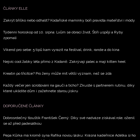
ČLÁNKY ELLE
Zakrýt bříško nebo odhalit? Kodaňské maminky boří pravidla mateřství i módy
Týdenní horoskop od 10. srpna: Lvům se obrací život, Štíři uspějí a Ryby
zpomalí
Víkend pro sebe: 5 tipů kam vyrazit na festival, drink, rande a do kina
Nejvíc cool žabky léta přímo z Kodaně. Zakrývají palec a mají kitten heel
Kreatin po třicítce? Pro ženy může mít větší význam, než se zdá
Každý večer jen scrollování na gauči a ticho? Zkuste s partnerem rutinu, díky
které uklidíte dům i zažehnete starou jiskru
DOPORUČENÉ ČLÁNKY
Dobrosrdečný tlouštík František Černý: Díky své nadváze získával role, oženil
se až před padesátkou
Pepa Kůrka má kromě syna Rafíka novou lásku: Krásná kadeřnice Adélka si ho