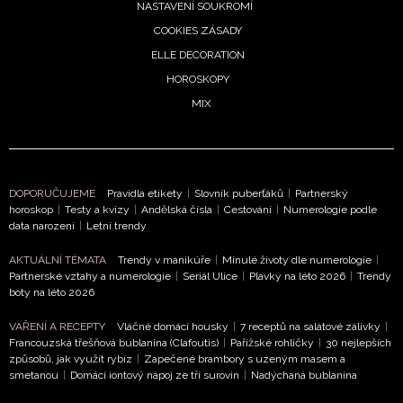
NASTAVENÍ SOUKROMÍ
COOKIES ZÁSADY
ELLE DECORATION
HOROSKOPY
MIX
DOPORUČUJEME
Pravidla etikety
|
Slovník puberťáků
|
Partnerský
horoskop
|
Testy a kvízy
|
Andělská čísla
|
Cestování
|
Numerologie podle
data narození
|
Letní trendy
AKTUÁLNÍ TÉMATA
Trendy v manikúře
|
Minulé životy dle numerologie
|
Partnerské vztahy a numerologie
|
Seriál Ulice
|
Plavky na léto 2026
|
Trendy
boty na léto 2026
VAŘENÍ A RECEPTY
Vláčné domácí housky
|
7 receptů na salátové zálivky
|
Francouzská třešňová bublanina (Clafoutis)
|
Pařížské rohlíčky
|
30 nejlepších
způsobů, jak využít rybíz
|
Zapečené brambory s uzeným masem a
smetanou
|
Domácí iontový nápoj ze tří surovin
|
Nadýchaná bublanina