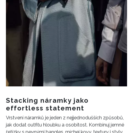
Stacking náramky jako
effortless statement
Vrstvení náramků je jeden z nejjednodušších způsobů,
jak dodat outfitu hloubku a osobitost. Kombinuj jemné
řetízky s pevnými bangles, míchej kovy, textury i styly.