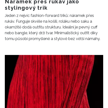
Náramek přes rukáv jako
stylingový trik
Jeden z nejvíc fashion-forward triků: náramek přes
rukáv. Funguje skvěle na košili, roláku nebo saku a
okamžitě dodá outfitu strukturu. Ideální je pevný cuff
nebo bangle, který drží tvar. Minimalistický outfit díky
tomu působí promyšleně a stylově bez větší námahy.