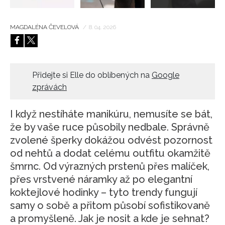
MAGDALÉNA ČEVELOVÁ
/
8. 04. 2026
Přidejte si Elle do oblíbených na
Google
zprávách
I když nestíháte manikúru, nemusíte se bát,
že by vaše ruce působily nedbale. Správně
zvolené šperky dokážou odvést pozornost
od nehtů a dodat celému outfitu okamžitě
šmrnc. Od výrazných prstenů přes malíček,
přes vrstvené náramky až po elegantní
koktejlové hodinky – tyto trendy fungují
samy o sobě a přitom působí sofistikovaně
a promyšleně. Jak je nosit a kde je sehnat?