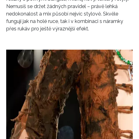
Nemusíš se držet žádných pravidel – právě lehká
nedokonalost a mix působí nejvíc stylově. Skvěle
fungují jak na holé ruce, tak i v kombinaci s náramky
přes rukáv pro ještě výraznější efekt.