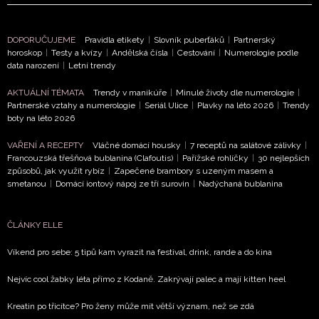
DOPORUČUJEME
Pravidla etikety
|
Slovník puberťáků
|
Partnerský
horoskop
|
Testy a kvízy
|
Andělská čísla
|
Cestování
|
Numerologie podle
data narození
|
Letní trendy
AKTUÁLNÍ TÉMATA
Trendy v manikúře
|
Minulé životy dle numerologie
|
Partnerské vztahy a numerologie
|
Seriál Ulice
|
Plavky na léto 2026
|
Trendy
boty na léto 2026
VAŘENÍ A RECEPTY
Vláčné domácí housky
|
7 receptů na salátové zálivky
|
Francouzská třešňová bublanina (Clafoutis)
|
Pařížské rohlíčky
|
30 nejlepších
způsobů, jak využít rybíz
|
Zapečené brambory s uzeným masem a
smetanou
|
Domácí iontový nápoj ze tří surovin
|
Nadýchaná bublanina
ČLÁNKY ELLE
Víkend pro sebe: 5 tipů kam vyrazit na festival, drink, rande a do kina
Nejvíc cool žabky léta přímo z Kodaně. Zakrývají palec a mají kitten heel
Kreatin po třicítce? Pro ženy může mít větší význam, než se zdá