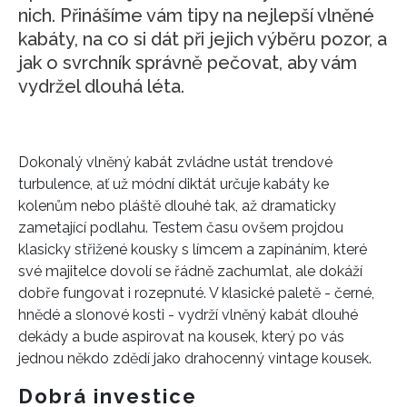
nich. Přinášíme vám tipy na nejlepší vlněné
kabáty, na co si dát při jejich výběru pozor, a
jak o svrchník správně pečovat, aby vám
vydržel dlouhá léta.
Dokonalý vlněný kabát zvládne ustát trendové
turbulence, ať už módní diktát určuje kabáty ke
kolenům nebo pláště dlouhé tak, až dramaticky
zametající podlahu. Testem času ovšem projdou
klasicky střižené kousky s límcem a zapínáním, které
své majitelce dovolí se řádně zachumlat, ale dokáží
dobře fungovat i rozepnuté. V klasické paletě - černé,
hnědé a slonové kosti - vydrží vlněný kabát dlouhé
dekády a bude aspirovat na kousek, který po vás
jednou někdo zdědí jako drahocenný vintage kousek.
Dobrá investice