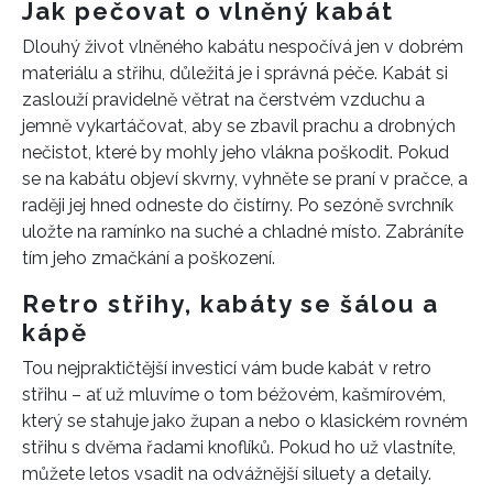
Jak pečovat o vlněný kabát
Dlouhý život vlněného kabátu nespočívá jen v dobrém
materiálu a střihu, důležitá je i správná péče. Kabát si
zaslouží pravidelně větrat na čerstvém vzduchu a
jemně vykartáčovat, aby se zbavil prachu a drobných
nečistot, které by mohly jeho vlákna poškodit. Pokud
se na kabátu objeví skvrny, vyhněte se praní v pračce, a
raději jej hned odneste do čistírny. Po sezóně svrchník
uložte na ramínko na suché a chladné místo. Zabráníte
tím jeho zmačkání a poškození.
Retro střihy, kabáty se šálou a
kápě
Tou nejpraktičtější investicí vám bude kabát v retro
střihu – ať už mluvíme o tom béžovém, kašmírovém,
který se stahuje jako župan a nebo o klasickém rovném
střihu s dvěma řadami knoflíků. Pokud ho už vlastníte,
můžete letos vsadit na odvážnější siluety a detaily.