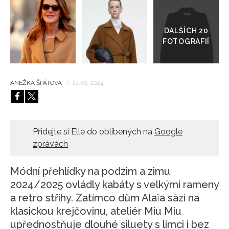
Přejít
do
HOME
galerie
ANEŽKA ŠPÁTOVÁ
/
24. 09. 2024
Přidejte si Elle do oblíbených na
Google
zprávách
Módní přehlídky na podzim a zimu
2024/2025 ovládly kabáty s velkými rameny
a retro střihy. Zatímco dům Alaïa sází na
klasickou krejčovinu, ateliér Miu Miu
upřednostňuje dlouhé siluety s límci i bez