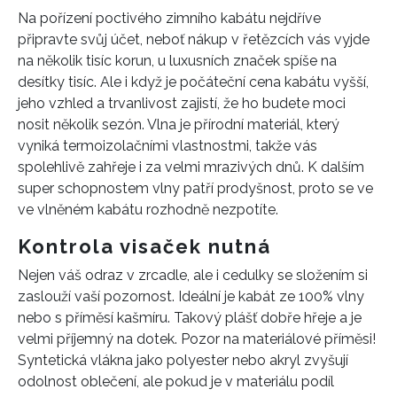
Na pořízení poctivého zimního kabátu nejdříve
připravte svůj účet, neboť nákup v řetězcích vás vyjde
na několik tisíc korun, u luxusních značek spíše na
desítky tisíc. Ale i když je počáteční cena kabátu vyšší,
jeho vzhled a trvanlivost zajistí, že ho budete moci
nosit několik sezón. Vlna je přírodní materiál, který
vyniká termoizolačními vlastnostmi, takže vás
spolehlivě zahřeje i za velmi mrazivých dnů. K dalším
super schopnostem vlny patří prodyšnost, proto se ve
ve vlněném kabátu rozhodně nezpotíte.
Kontrola visaček nutná
Nejen váš odraz v zrcadle, ale i cedulky se složením si
zaslouží vaší pozornost. Ideální je kabát ze 100% vlny
nebo s příměsí kašmíru. Takový plášť dobře hřeje a je
velmi příjemný na dotek. Pozor na materiálové příměsi!
Syntetická vlákna jako polyester nebo akryl zvyšují
odolnost oblečení, ale pokud je v materiálu podíl