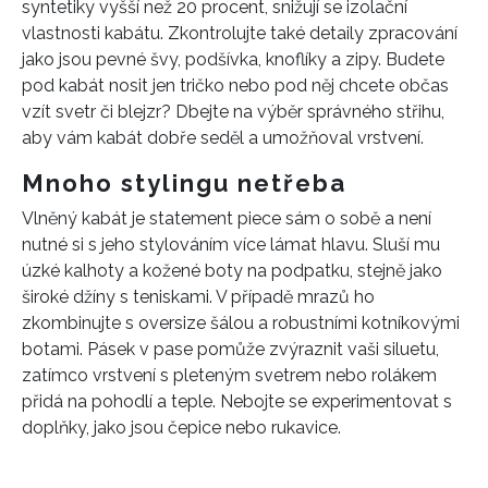
syntetiky vyšší než 20 procent, snižují se izolační
vlastnosti kabátu. Zkontrolujte také detaily zpracování
jako jsou pevné švy, podšívka, knoflíky a zipy. Budete
pod kabát nosit jen tričko nebo pod něj chcete občas
vzít svetr či blejzr? Dbejte na výběr správného střihu,
aby vám kabát dobře seděl a umožňoval vrstvení.
Mnoho stylingu netřeba
Vlněný kabát je statement piece sám o sobě a není
nutné si s jeho stylováním více lámat hlavu. Sluší mu
úzké kalhoty a kožené boty na podpatku, stejně jako
široké džíny s teniskami. V případě mrazů ho
zkombinujte s oversize šálou a robustními kotníkovými
botami. Pásek v pase pomůže zvýraznit vaši siluetu,
zatímco vrstvení s pleteným svetrem nebo rolákem
přidá na pohodlí a teple. Nebojte se experimentovat s
doplňky, jako jsou čepice nebo rukavice.