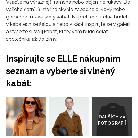
Vsaďte na výraznější ramena nebo objemné rukávy. Do
vašeho šatníků možná skvěle zapadne olivový nebo
gorpcore tmavě šedý kabát. Nepřehlédnutelná budete
v kabátech se šálou a nebo v kápi. Inspirujte se v galerii
a vyberte si svůj kabát, který vám bude dělat
společníka až do zimy.
INFORMACE
Inspirujte se ELLE nákupním
seznam a vyberte si vlněný
REDAKCE
kabát:
Přejít
do
galerie