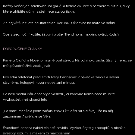
Každý večer jen scrollování na gauči a ticho? Zkuste s partnerem rutinu, díky
které uklidíte dům i zažehnete starou jiskru
Za největší hit léta neutratíte ani korunu. Už dávno ho máte ve skříni
Oversized noční košile, šátky i brože. Trend nona maxxing ovládl Kodaň
DOPORUČENÉ ČLÁNKY
Kariéru Oldřicha Nového nasměroval strýc z Národního divadla: Slavný herec se
měl původně živit zcela jinak
Poslední telefonát před smrtí Ivety Bartošové: Zpěvačka zavolala svému
slavnému kolegovi, hovor netrval ani minutu
Co nosí módní influencerky? Následující barevné kombinace musíte
vyzkoušet, než skončí léto
„Po smrti manžela jsem začala znovu žít, děti mi ale říkají, že na něj
zapomínám,“ svěřuje se Věra
Švestková sezona nabízí víc než povidla. Vyzkoušejte 30 receptů, v nichž si
švestky rozumí s mákem či marcipánem