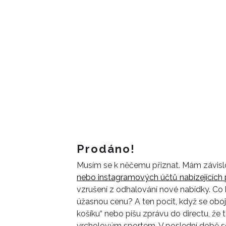
Prodáno!
Musím se k něčemu přiznat. Mám závisl
nebo instagramových účtů nabízejících
vzrušení z odhalování nové nabídky. Co
úžasnou cenu? A ten pocit, když se obojí
košíku“ nebo píšu zprávu do directu, že t
vrcholovým sportem. V poslední době se