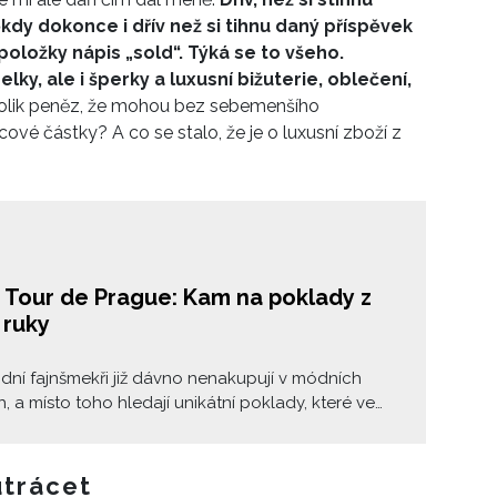
kdy dokonce i dřív než si tihnu daný příspěvek
položky nápis „sold“. Týká se to všeho.
ky, ale i šperky a luxusní bižuterie, oblečení,
dé tolik peněz, že mohou bez sebemenšího
ícové částky? A co se stalo, že je o luxusní zboží z
 Tour de Prague: Kam na poklady z
 ruky
dní fajnšmekři již dávno nenakupují v módních
h, a místo toho hledají unikátní poklady, které ve
ce nebude mít nikdo jiný. Ať už sháníte kvalitní
é svetry nebo značkové luxusní kabelky,
e vám, kam na ně v Praze.
utrácet