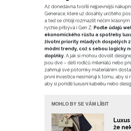
Až donedávna tvořili nejpevnější nákupn
Generace, které už dosáhly určitého posta
a teď se chtějí rozmazlit něčím krásným a 
rychle přibývá i Gen Z.
Podle údajů we
ekonomického růstu a spotřeby luxus
životní priority mladých dospělých 
módní trendy, což s sebou logicky
doplňky
. A jak si mohou dovolit design
jsou dvě – děti rodičů mileniálů nebo p
zahrnují své potomky materiálním dostatk
první investice nesměřují k tomu, aby si n
aby si pořídili luxusní kabelku nebo desi
MOHLO BY SE VÁM LÍBIT
Luxus 
že ne