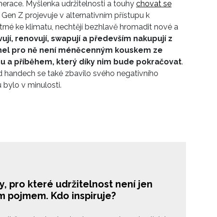
race. Myšlenka udržitelnosti a touhy
chovat se
 Gen Z projevuje v alternativním přístupu k
rné ke klimatu, nechtějí bezhlavě hromadit nové a
ují, renovují, swapují a především nakupují z
anel pro ně není méněcenným kouskem ze
u a příběhem, který díky nim bude pokračovat
.
 handech se také zbavilo svého negativního
 bylo v minulosti.
, pro které udržitelnost není jen
m pojmem. Kdo inspiruje?