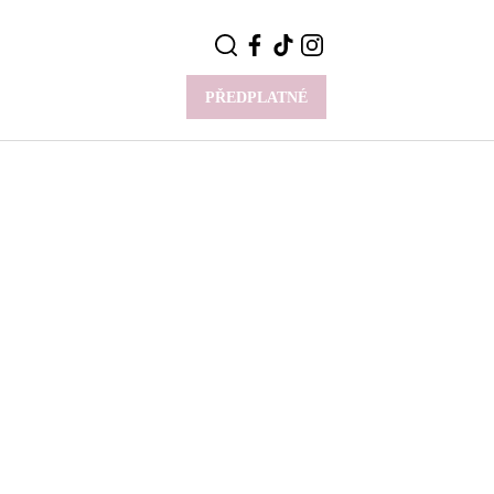
PŘEDPLATNÉ
VÍCE
Y
CELEBRITY
Novinky
Styl slavných
Rozhovory
ie