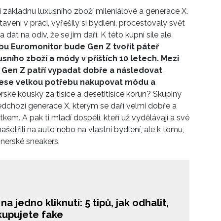
í základnu luxusního zboží mileniálové a generace X.
vení v práci, vyřešily si bydlení, procestovaly svět
dát na odiv, že se jim daří. K této kupní síle ale
bu Euromonitor bude Gen Z tvořit páteř
ního zboží a módy v příštích 10 letech. Mezi
z Gen Z patří vypadat dobře a následovat
 nese velkou potřebu nakupovat módu a
erské kousky za tisíce a desetitisíce korun? Skupiny
ředchozí generace X, kterým se daří velmi dobře a
em. A pak ti mladí dospělí, kteří už vydělávají a své
ašetřili na auto nebo na vlastní bydlení, ale k tomu,
gnerské sneakers.
na jedno kliknutí: 5 tipů, jak odhalit,
kupujete fake