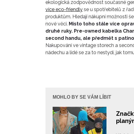
ekologická zodpovědnost současné gene
více eco-friendly
se u spotřebitelů z řad
produktům. Hledají nákupní možnosti šet
nové věci.
Místo toho stále více oprav
druhé ruky. Pre-owned kabelka Ch
second handu, ale předmět s patino
Nakupování ve vintage storech a second
nádechu a lidé se za to nestydí, jak tomu
MOHLO BY SE VÁM LÍBIT
Značky
planý