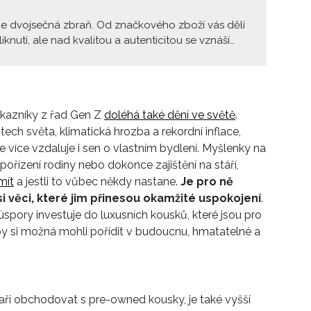
 je dvojsečná zbraň. Od značkového zboží vás dělí
iknutí, ale nad kvalitou a autenticitou se vznáší
 Než vyhodíte své těžce vydělané peníze za luxusní
 níž si nejste zcela jistí, jestli je originál, zjistěte, na
bré se zaměřit.
kazníky z řad Gen Z
doléhá také dění ve světě
.
tech světa, klimatická hrozba a rekordní inflace,
le více vzdaluje i sen o vlastním bydlení. Myšlenky na
ořízení rodiny nebo dokonce zajištění na stáří,
mít
a jestli to vůbec někdy nastane.
Je pro ně
si věci, které jim přinesou okamžité uspokojení
.
spory investuje do luxusních kousků, které jsou pro
 by si možná mohli pořídit v budoucnu, hmatatelné a
daří obchodovat s pre-owned kousky, je také vyšší