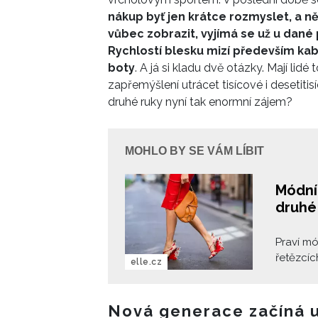
nákup byť jen krátce rozmyslet, a ně
vůbec zobrazit, vyjímá se už u dané 
Rychlostí blesku mizí především kabel
boty
. A já si kladu dvě otázky. Mají li
zapřemýšlení utrácet tisícové i desetitis
druhé ruky nyní tak enormní zájem?
MOHLO BY SE VÁM LÍBIT
Módní
druhé
Praví mó
řetězcíc
elle.cz
své sbír
kašmírov
poradím
Nová generace začíná 