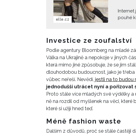
Internet
pouhé kl
elle.cz
otazník.
kabelku, o
co je do
Investice ze zoufalství
Podle agentury Bloomberg na mladé zá
Válka na Ukrajině a nepokoje v jiných čás
která mimo jiné způsobuje, že se jim stá
dlouhodobou budoucnost, jako je třeba p
vůbec neřeší. Nevědí,
jestli na to budou 
jednodušší utrácet nyní a pořizovat 
Proto stále více mladých své výdělky a ú
ně na rozdíl od myšlenek na věci, které
které si užijí hned teď.
Méně fashion waste
Dalším z důvodů, proč se stále častěji 