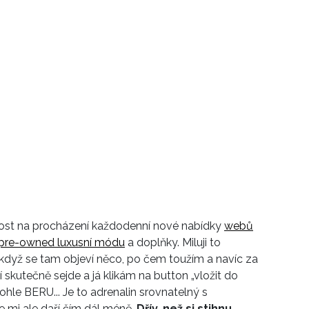
ost na procházení každodenní nové nabídky
webů
 pre-owned luxusní módu
a doplňky. Miluji to
 když se tam objeví něco, po čem toužím a navíc za
 skutečně sejde a já klikám na button „vložit do
ohle BERU... Je to adrenalin srovnatelný s
 mi ale daří čím dál méně.
Dřív, než si stihnu