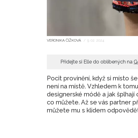
VERONIKA ČÍŽKOVÁ
/
9. 02. 2024
Přidejte si Elle do oblíbených na
G
Pocit provinění, když si místo š
není na místě. Vzhledem k tom
designerské módě a jak šplhají c
co můžete. Až se vás partner pří
můžete mu s klidem odpovědět: 