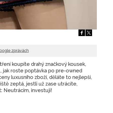
Přihlášením k newsletteru souhlasíte s
Obcho
společnosti BurdaMedia Extra s.r.o.
a potv
Zásadami ochrany soukromí
- BurdaMedia E
pracovat zejména k organizaci a vyhodnocení 
Chcete navíc dostávat i další zajímavé a exkluz
Pokud souhlasíte se zpracováním údajů k tom
soukromí BurdaMedia Extra s.r.o.
, zaškrtnět
oogle zprávách
etření koupíte drahý značkový kousek,
u, jak roste poptávka po pre-owned
eny luxusního zboží, děláte to nejlepší,
ště zeptá, jestli už zase utrácíte,
Neutrácím, investuji!