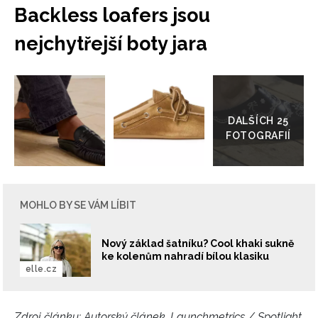
Backless loafers jsou
nejchytřejší boty jara
Přejít
do
galerie
MOHLO BY SE VÁM LÍBIT
Nový základ šatníku? Cool khaki sukně
ke kolenům nahradí bílou klasiku
elle.cz
Zdroj článku:
Autorský článek, Launchmetrics / Spotlight