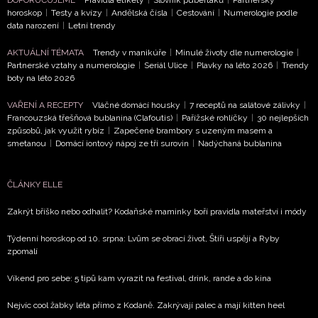
horoskop
|
Testy a kvízy
|
Andělská čísla
|
Cestování
|
Numerologie podle
data narození
|
Letní trendy
AKTUÁLNÍ TÉMATA
Trendy v manikúře
|
Minulé životy dle numerologie
|
Partnerské vztahy a numerologie
|
Seriál Ulice
|
Plavky na léto 2026
|
Trendy
boty na léto 2026
VAŘENÍ A RECEPTY
Vláčné domácí housky
|
7 receptů na salátové zálivky
|
Francouzská třešňová bublanina (Clafoutis)
|
Pařížské rohlíčky
|
30 nejlepších
způsobů, jak využít rybíz
|
Zapečené brambory s uzeným masem a
smetanou
|
Domácí iontový nápoj ze tří surovin
|
Nadýchaná bublanina
ČLÁNKY ELLE
Zakrýt bříško nebo odhalit? Kodaňské maminky boří pravidla mateřství i módy
Týdenní horoskop od 10. srpna: Lvům se obrací život, Štíři uspějí a Ryby
zpomalí
Víkend pro sebe: 5 tipů kam vyrazit na festival, drink, rande a do kina
Nejvíc cool žabky léta přímo z Kodaně. Zakrývají palec a mají kitten heel