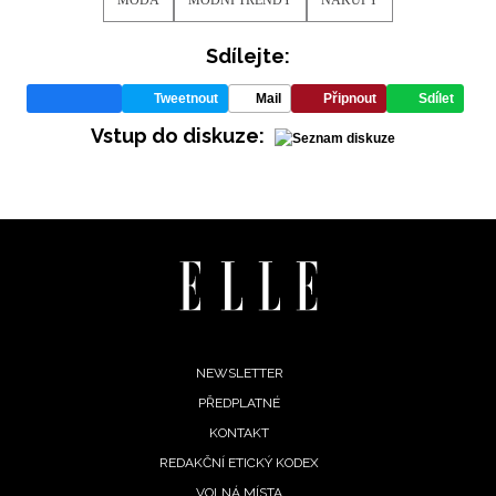
Sdílejte:
Tweetnout
Mail
Připnout
Sdílet
Vstup do diskuze:
Footer
NEWSLETTER
PŘEDPLATNÉ
menu
KONTAKT
REDAKČNÍ ETICKÝ KODEX
NEWSLETTER
VOLNÁ MÍSTA