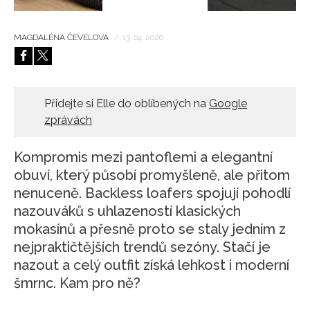
MAGDALÉNA ČEVELOVÁ
/
13. 04. 2026
Přidejte si Elle do oblíbených na
Google
zprávách
Kompromis mezi pantoflemi a elegantní
obuví, který působí promyšleně, ale přitom
nenuceně. Backless loafers spojují pohodlí
nazouváků s uhlazeností klasických
mokasínů a přesně proto se staly jedním z
nejpraktičtějších trendů sezóny. Stačí je
nazout a celý outfit získá lehkost i moderní
šmrnc. Kam pro ně?