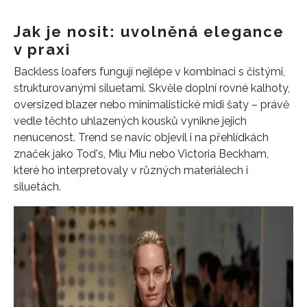
Jak je nosit: uvolněná elegance
v praxi
Backless loafers fungují nejlépe v kombinaci s čistými,
strukturovanými siluetami. Skvěle doplní rovné kalhoty,
oversized blazer nebo minimalistické midi šaty – právě
vedle těchto uhlazených kousků vynikne jejich
nenucenost. Trend se navíc objevil i na přehlídkách
značek jako Tod's, Miu Miu nebo Victoria Beckham,
které ho interpretovaly v různých materiálech i
siluetách.