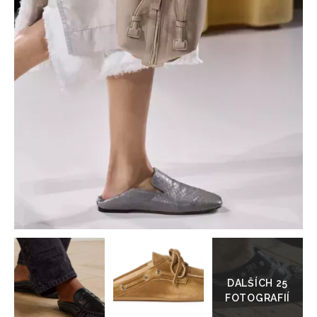
HOME
Přejít
do
galerie