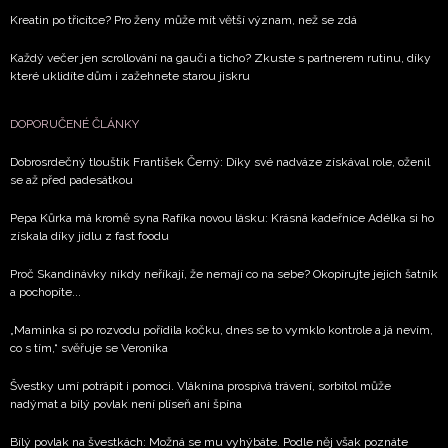
Kreatin po třicítce? Pro ženy může mít větší význam, než se zdá
Každý večer jen scrollování na gauči a ticho? Zkuste s partnerem rutinu, díky
které uklidíte dům i zažehnete starou jiskru
DOPORUČENÉ ČLÁNKY
Dobrosrdečný tlouštík František Černý: Díky své nadváze získával role, oženil
se až před padesátkou
Pepa Kůrka má kromě syna Rafíka novou lásku: Krásná kadeřnice Adélka si ho
získala díky jídlu z fast foodu
Proč Skandinávky nikdy neříkají, že nemají co na sebe? Okopírujte jejich šatník
a pochopíte...
„Maminka si po rozvodu pořídila kočku, dnes se to vymklo kontrole a já nevím,
co s tím,“ svěřuje se Veronika
Švestky umí potrápit i pomoci. Vláknina prospívá trávení, sorbitol může
nadýmat a bílý povlak není plíseň ani špína
Bílý povlak na švestkách: Možná se mu vyhýbáte. Podle něj však poznáte