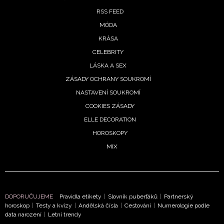
soukromí BurdaMedia Extra s.r.o.
, zaškrtněte toto pole.
RSS FEED
MÓDA
KRÁSA
CELEBRITY
LÁSKA A SEX
ZÁSADY OCHRANY SOUKROMÍ
NASTAVENÍ SOUKROMÍ
COOKIES ZÁSADY
ELLE DECORATION
HOROSKOPY
MIX
DOPORUČUJEME
Pravidla etikety
|
Slovník puberťáků
|
Partnerský
horoskop
|
Testy a kvízy
|
Andělská čísla
|
Cestování
|
Numerologie podle
data narození
|
Letní trendy