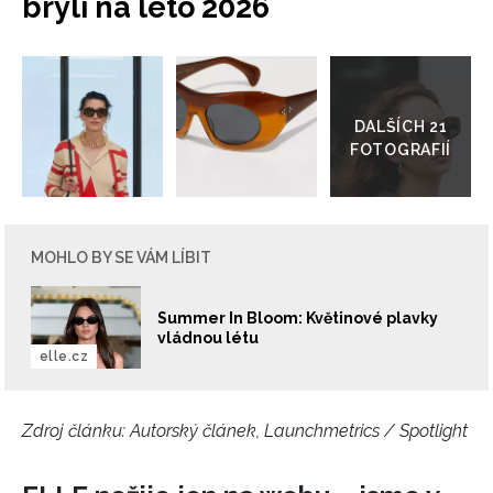
brýlí na léto 2026
Přejít
do
galerie
MOHLO BY SE VÁM LÍBIT
Summer In Bloom: Květinové plavky
vládnou létu
elle.cz
Zdroj článku:
Autorský článek, Launchmetrics / Spotlight