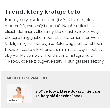
Trend, který kraluje létu
Bug-eye brýle se letos vracejí z Y2K i 70. let, ale v
modernější, výraznější podobě. Na přehlídkách i v
ulicích dominují velké rámy, které částečně zakrývají
obličej a fungují jako módní štít i statement zároveň.
Viděli jsme je u značek jako Balenciaga, Gucci, Chloé i
Loewe – často v kombinaci s minimalistickými outfity,
aby vynikly co nejvíc. Trend sílí i na Instagramu a
TikToku, kde se z bug-eye staly IT sun glasses sezóny.
MOHLO BY SE VÁM LÍBIT
4 office looky, které dokazují, že capri
kalhoty hlásí sezónní peak
elle.cz