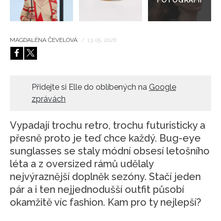
MAGDALÉNA ČEVELOVÁ
/
13. 05. 2026
Přidejte si Elle do oblíbených na
Google
zprávách
Vypadají trochu retro, trochu futuristicky a
přesně proto je teď chce každý. Bug-eye
sunglasses se staly módní obsesí letošního
léta a z oversized rámů udělaly
nejvýraznější doplněk sezóny. Stačí jeden
pár a i ten nejjednodušší outfit působí
okamžitě víc fashion. Kam pro ty nejlepší?