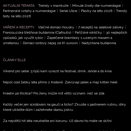
AKTUÁLNÍ TÉMATA
Trendy v manikúře
|
Minulé životy dle numerologie
|
Partnerské vztahy a numerologie
|
Seriál Ulice
|
Plavky na léto 2026
|
Trendy
boty na léto 2026
VAŘENÍ A RECEPTY
Vláčné domácí housky
|
7 receptů na salátové zálivky
|
Francouzská třešňová bublanina (Clafoutis)
|
Pařížské rohlíčky
|
30 nejlepších
způsobů, jak využít rybíz
|
Zapečené brambory s uzeným masem a
smetanou
|
Domácí iontový nápoj ze tří surovin
|
Nadýchaná bublanina
ČLÁNKY ELLE
Víkend pro sebe: 5 tipů kam vyrazit na festival, drink, rande a do kina
Nejvíc cool žabky léta přímo z Kodaně. Zakrývají palec a mají kitten heel
Kreatin po třicítce? Pro ženy může mít větší význam, než se zdá
Každý večer jen scrollování na gauči a ticho? Zkuste s partnerem rutinu, díky
které uklidíte dům i zažehnete starou jiskru
Za největší hit léta neutratíte ani korunu. Už dávno ho máte ve skříni