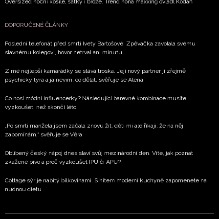
Oversized noční košile, šátky i brože. Trend nona maxxing ovládl Kodaň
DOPORUČENÉ ČLÁNKY
Poslední telefonát před smrtí Ivety Bartošové: Zpěvačka zavolala svému
slavnému kolegovi, hovor netrval ani minutu
Z mé nejlepší kamarádky se stává troska. Její nový partner ji zřejmě
psychicky týrá a já nevím, co dělat, svěřuje se Alena
Co nosí módní influencerky? Následující barevné kombinace musíte
vyzkoušet, než skončí léto
„Po smrti manžela jsem začala znovu žít, děti mi ale říkají, že na něj
zapomínám,“ svěřuje se Věra
Oblíbený český nápoj dnes slaví svůj mezinárodní den. Víte, jak poznat
zkažené pivo a proč vyzkoušet IPU či APU?
Cottage sýr je nabitý bílkovinami. S hitem moderní kuchyně zapomenete na
nudnou dietu