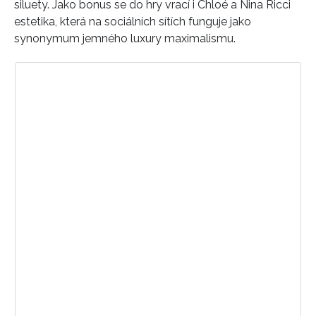
siluety. Jako bonus se do hry vrací i Chloé a Nina Ricci
estetika, která na sociálních sítích funguje jako
synonymum jemného luxury maximalismu.
INFORMACE
Zobrazit příspěvek na Instagramu
REDAKCE