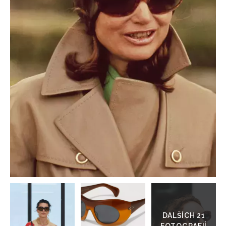
HOME
Přejít
do
galerie