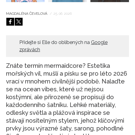
MAGDALÉNA ČEVELOVÁ
/
25. 06. 2026
Přidejte si Elle do oblíbených na
Google
zprávách
Znáte termín mermaidcore? Estetika
mořských víl, mušlí a písku se pro léto 2026
vrací v mnohem civilnější podobě. Nalaďte
se na ocean vibes, které už nejsou
kostýmní, ale přirozeně se propisují do
každodenního šatníku. Lehké materiály,
odlesky světla a plážová inspirace se
stávají nositelným stylem, jehož klíčovými
prvky jsou výrazné šaty, sarong, pohodlné