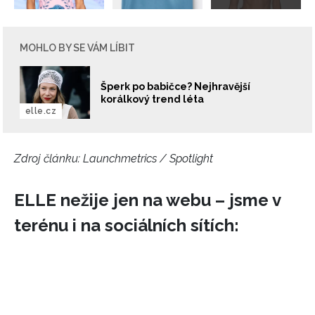
Vašimi údaji pracovat zejména k organizaci a
vyhodnocení akce a zasílání novinek.
MOHLO BY SE VÁM LÍBIT
Chcete navíc dostávat i další zajímavé a exkluzivní
informace od našich partnerů? Pokud souhlasíte se
zpracováním údajů k tomuto účelu podle
Zásad ochrany
Šperk po babičce? Nejhravější
soukromí BurdaMedia Extra s.r.o.
, zaškrtněte toto pole.
korálkový trend léta
elle.cz
Zdroj článku:
Launchmetrics / Spotlight
ELLE nežije jen na webu – jsme v
terénu i na sociálních sítích: