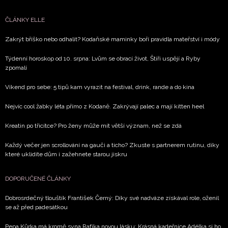
ČLÁNKY ELLE
Zakrýt bříško nebo odhalit? Kodaňské maminky boří pravidla mateřství i módy
Týdenní horoskop od 10. srpna: Lvům se obrací život, Štíři uspějí a Ryby
zpomalí
Víkend pro sebe: 5 tipů kam vyrazit na festival, drink, rande a do kina
Nejvíc cool žabky léta přímo z Kodaně. Zakrývají palec a mají kitten heel
Kreatin po třicítce? Pro ženy může mít větší význam, než se zdá
Každý večer jen scrollování na gauči a ticho? Zkuste s partnerem rutinu, díky
které uklidíte dům i zažehnete starou jiskru
DOPORUČENÉ ČLÁNKY
Dobrosrdečný tlouštík František Černý: Díky své nadváze získával role, oženil
se až před padesátkou
Pepa Kůrka má kromě syna Rafíka novou lásku: Krásná kadeřnice Adélka si ho