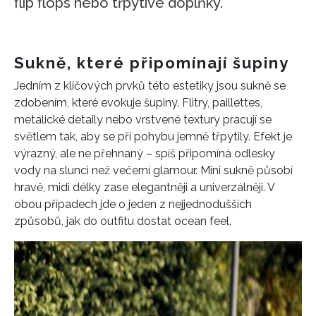
flip flops nebo třpytivé doplňky.
Sukně, které připomínají šupiny
Jedním z klíčových prvků této estetiky jsou sukně se
zdobením, které evokuje šupiny. Flitry, paillettes,
metalické detaily nebo vrstvené textury pracují se
světlem tak, aby se při pohybu jemně třpytily. Efekt je
výrazný, ale ne přehnaný – spíš připomíná odlesky
vody na slunci než večerní glamour. Mini sukně působí
hravě, midi délky zase elegantněji a univerzálněji. V
obou případech jde o jeden z nejjednodušších
způsobů, jak do outfitu dostat ocean feel.