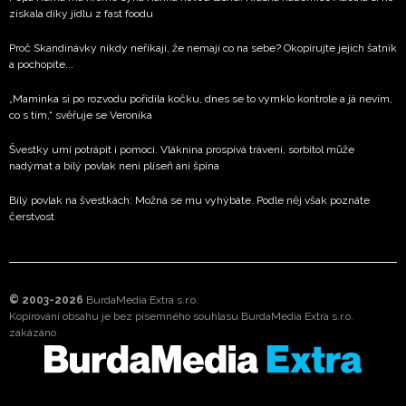
získala díky jídlu z fast foodu
Proč Skandinávky nikdy neříkají, že nemají co na sebe? Okopírujte jejich šatník
a pochopíte...
„Maminka si po rozvodu pořídila kočku, dnes se to vymklo kontrole a já nevím,
co s tím,“ svěřuje se Veronika
Švestky umí potrápit i pomoci. Vláknina prospívá trávení, sorbitol může
nadýmat a bílý povlak není plíseň ani špína
Bílý povlak na švestkách: Možná se mu vyhýbáte. Podle něj však poznáte
čerstvost
© 2003-2026
BurdaMedia Extra s.r.o.
Kopírování obsahu je bez písemného souhlasu BurdaMedia Extra s.r.o.
zakázáno