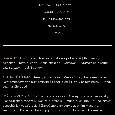
NASTAVENÍ SOUKROMÍ
COOKIES ZÁSADY
ELLE DECORATION
HOROSKOPY
MIX
DOPORUČUJEME
Pravidla etikety
|
Slovník puberťáků
|
Partnerský
horoskop
|
Testy a kvízy
|
Andělská čísla
|
Cestování
|
Numerologie podle
data narození
|
Letní trendy
AKTUÁLNÍ TÉMATA
Trendy v manikúře
|
Minulé životy dle numerologie
|
Partnerské vztahy a numerologie
|
Seriál Ulice
|
Plavky na léto 2026
|
Trendy
boty na léto 2026
VAŘENÍ A RECEPTY
Vláčné domácí housky
|
7 receptů na salátové zálivky
|
Francouzská třešňová bublanina (Clafoutis)
|
Pařížské rohlíčky
|
30 nejlepších
způsobů, jak využít rybíz
|
Zapečené brambory s uzeným masem a
smetanou
|
Domácí iontový nápoj ze tří surovin
|
Nadýchaná bublanina