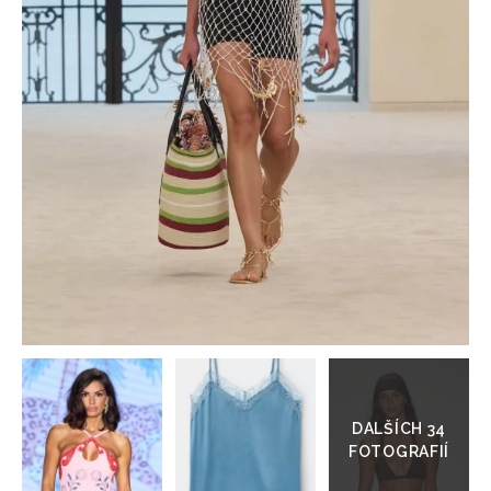
HOME
Přejít
do
galerie