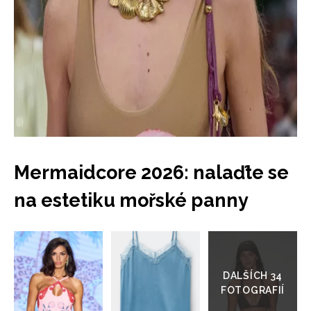
Mermaidcore 2026: nalaďte se
NEWSLETTER
na estetiku mořské panny
ODESLAT
Přejít
Přihlášením k newsletteru souhlasíte s
Obchodními
do
podmínkami společnosti BurdaMedia Extra s.r.o.
a
galerie
potvrzujete, že jste se seznámili se
Zásadami
ochrany soukromí
- BurdaMedia Extra s.r.o. bude s