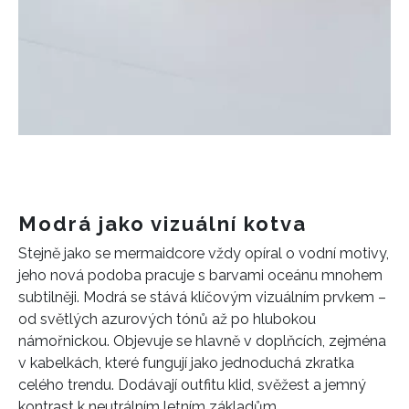
Modrá jako vizuální kotva
Stejně jako se mermaidcore vždy opíral o vodní motivy,
jeho nová podoba pracuje s barvami oceánu mnohem
subtilněji. Modrá se stává klíčovým vizuálním prvkem –
od světlých azurových tónů až po hlubokou
námořnickou. Objevuje se hlavně v doplňcích, zejména
v kabelkách, které fungují jako jednoduchá zkratka
celého trendu. Dodávají outfitu klid, svěžest a jemný
kontrast k neutrálním letním základům.