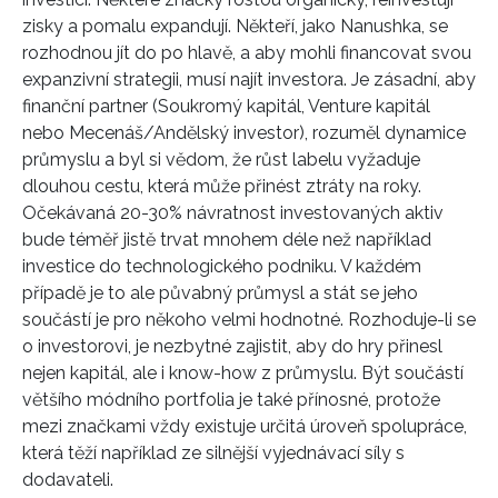
zisky a pomalu expandují. Někteří, jako Nanushka, se
rozhodnou jít do po hlavě, a aby mohli financovat svou
expanzivní strategii, musí najít investora. Je zásadní, aby
finanční partner (Soukromý kapitál, Venture kapitál
nebo Mecenáš/Andělský investor), rozuměl dynamice
průmyslu a byl si vědom, že růst labelu vyžaduje
dlouhou cestu, která může přinést ztráty na roky.
Očekávaná 20-30% návratnost investovaných aktiv
bude téměř jistě trvat mnohem déle než například
investice do technologického podniku. V každém
případě je to ale půvabný průmysl a stát se jeho
součástí je pro někoho velmi hodnotné. Rozhoduje-li se
o investorovi, je nezbytné zajistit, aby do hry přinesl
nejen kapitál, ale i know-how z průmyslu. Být součástí
většího módního portfolia je také přínosné, protože
mezi značkami vždy existuje určitá úroveň spolupráce,
která těží například ze silnější vyjednávací síly s
dodavateli.