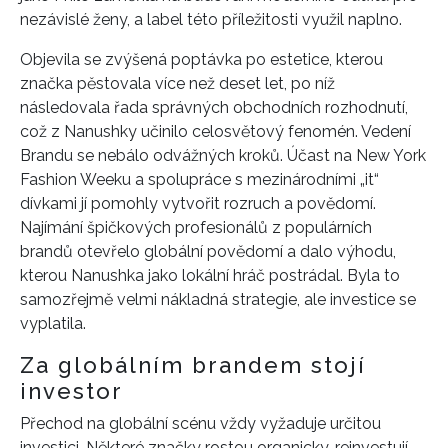
nezávislé ženy, a label této příležitosti využil naplno.
Objevila se zvýšená poptávka po estetice, kterou
značka pěstovala více než deset let, po níž
následovala řada správných obchodních rozhodnutí,
což z Nanushky učinilo celosvětový fenomén. Vedení
Brandu se nebálo odvážných kroků. Účast na New York
Fashion Weeku a spolupráce s mezinárodními „it“
dívkami jí pomohly vytvořit rozruch a povědomí.
Najímání špičkových profesionálů z populárních
brandů otevřelo globální povědomí a dalo výhodu,
kterou Nanushka jako lokální hráč postrádal. Byla to
samozřejmě velmi nákladná strategie, ale investice se
vyplatila.
Za globálním brandem stojí
investor
Přechod na globální scénu vždy vyžaduje určitou
investici. Některé značky rostou organicky, reinvestují