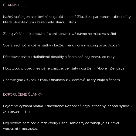
ČLÁNKY ELLE
Každý večer jen scrollování na gauči a ticho? Zkuste s partnerem rutinu, díky
které uklidíte dům i zažehnete starou jiskru
Za největší hit léta neutratíte ani korunu. Už dávno ho máte ve skříni
Oversized noční košile, šátky i brože. Trend nona maxxing ovládl Kodaň
Děti devadesátek definitivně dospěly a často začínají znovu od nuly
Hollywood propadl neslušné značce. Její šaty nosí Demi Moore i Zendaya
Champagne O'Clock s Evou Urbanovou: O domově, který zraje s časem
DOPORUČENÉ ČLÁNKY
Dojemné vyznání Marka Ztraceného: Rozhodně nejsi ztracený, napsal synovi k
15. narozeninám
Nej pleťová séra podle redaktorky Lifee: Tahle trojice zabojuje s únavou,
vráskami i mastnotou