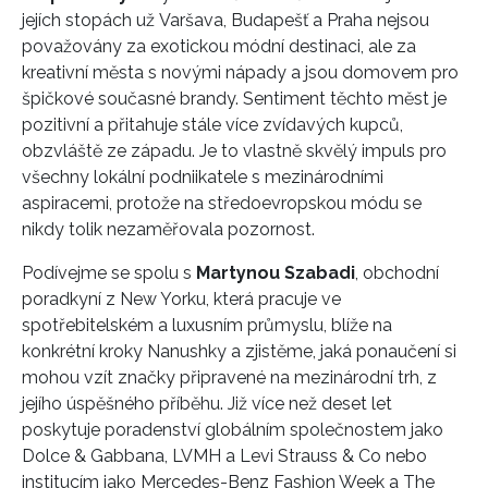
jejích stopách už Varšava, Budapešť a Praha nejsou
považovány za exotickou módní destinaci, ale za
kreativní města s novými nápady a jsou domovem pro
špičkové současné brandy. Sentiment těchto měst je
pozitivní a přitahuje stále více zvídavých kupců,
obzvláště ze západu. Je to vlastně skvělý impuls pro
všechny lokální podniikatele s mezinárodními
aspiracemi, protože na středoevropskou módu se
nikdy tolik nezaměřovala pozornost.
Podívejme se spolu s
Martynou Szabadi
, obchodní
poradkyní z New Yorku, která pracuje ve
spotřebitelském a luxusním průmyslu, blíže na
konkrétní kroky Nanushky a zjistěme, jaká ponaučení si
mohou vzít značky připravené na mezinárodní trh, z
jejího úspěšného příběhu. Již více než deset let
poskytuje poradenství globálním společnostem jako
Dolce & Gabbana, LVMH a Levi Strauss & Co nebo
institucím jako Mercedes-Benz Fashion Week a The