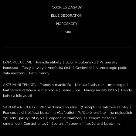
COOKIES ZÁSADY
ELLE DECORATION
HOROSKOPY
MIX
DOPORUČUJEME
Pravidla etikety
|
Slovník puberťáků
|
Partnerský
horoskop
|
Testy a kvízy
|
Andělská čísla
|
Cestování
|
Numerologie podle
data narození
|
Letní trendy
AKTUÁLNÍ TÉMATA
Trendy v manikúře
|
Minulé životy dle numerologie
|
Partnerské vztahy a numerologie
|
Seriál Ulice
|
Plavky na léto 2026
|
Trendy
boty na léto 2026
VAŘENÍ A RECEPTY
Vláčné domácí housky
|
7 receptů na salátové zálivky
|
Francouzská třešňová bublanina (Clafoutis)
|
Pařížské rohlíčky
|
30 nejlepších
způsobů, jak využít rybíz
|
Zapečené brambory s uzeným masem a
smetanou
|
Domácí iontový nápoj ze tří surovin
|
Nadýchaná bublanina