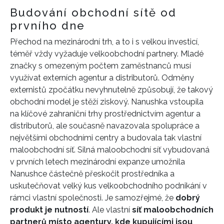
Budování obchodní sítě od
prvního dne
Přechod na mezinárodní trh, a to i s velkou investicí,
téměř vždy vyžaduje velkoobchodní partnery. Mladé
značky s omezeným počtem zaměstnanců musí
využívat externích agentur a distributorů. Odměny
externistů zpočátku nevyhnutelně způsobují, že takový
obchodní model je stěží ziskový. Nanushka vstoupila
na klíčové zahraniční trhy prostřednictvím agentur a
distributorů, ale současně navazovala spolupráce a
největšími obchodními centry a budovala tak vlastní
maloobchodní síť. Silná maloobchodní síť vybudovaná
v prvních letech mezinárodní expanze umožnila
Nanushce částečně přeskočit prostředníka a
uskutečňovat velký kus velkoobchodního podnikání v
rámci vlastní společnosti. Je samozřejmé, že
dobrý
produkt je nutností
. Ale vlastní
síť maloobchodních
partnerů místo agentury, kde kupujícími jsou