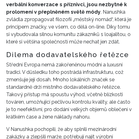
verbální konverzace s příznivci, jsou nezbytné k
prolomení v přeplněném světě módy
. Nanushka
zvládla zpropagovat filozofii „městský nomád“, která je
principem značky, ve všem, co dělá on-line. Díky tomu
si vybudovala silnou komunitu zákazníků s loajalitou, o
které si většina společností může nechat jen zdát.
Dilema dodavatelského řetězce
Střední Evropa nemá zakořeněnou módní a luxusní
tradici. V důsledku toho postrádá infrastrukturu, což
zmenšuje její dosah. Mnoho lokálních značek se
standardně drží místního dodavatelského řetězce.
Takový přístup má spoustu výhod, včetně blízkosti
továren, umožňující pečlivou kontrolu kvality, ale často
je to neefektivní, pro dodání velkých objemů oblečení v
krátkém čase a žene náklady nahoru.
V Nanushka pochopili, že aby splnili mezinárodní
zakázky a zlepšili marže, potřebují najít výrobní