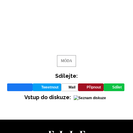
podmínkami společnosti BurdaMedia Extra s.r.o.
a
potvrzujete, že jste se seznámili se
Zásadami
ochrany soukromí
- BurdaMedia Extra s.r.o. bude s
Vašimi údaji pracovat zejména k organizaci a
vyhodnocení akce a zasílání novinek.
Chcete navíc dostávat i další zajímavé a exkluzivní
informace od našich partnerů? Pokud souhlasíte se
zpracováním údajů k tomuto účelu podle
Zásad ochrany
MÓDA
soukromí BurdaMedia Extra s.r.o.
, zaškrtněte toto pole.
Sdílejte:
Tweetnout
Mail
Připnout
Sdílet
Vstup do diskuze: