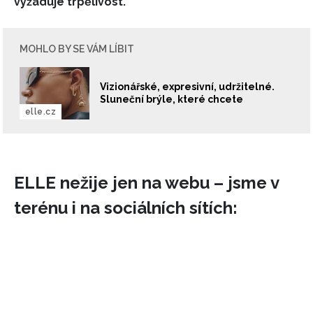
vyžaduje trpělivost.
MOHLO BY SE VÁM LÍBIT
Vizionářské, expresivní, udržitelné.
Sluneční brýle, které chcete
elle.cz
ELLE nežije jen na webu – jsme v
terénu i na sociálních sítích:
NEWSLETTER
ODESLAT
Přihlášením k newsletteru souhlasíte s
Obchodními