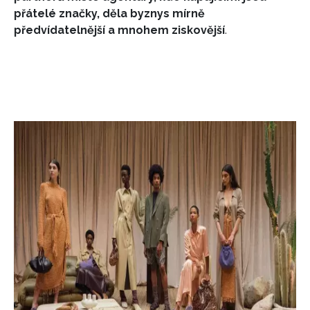
přátelé značky, děla byznys mírně
INFORMACE
předvídatelnější a mnohem ziskovější
.
REDAKCE