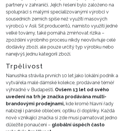
partnery v zahraničí. Jejich řešení bylo založeno na
spolupráci s malými specializovanými výrobci v
sousedních zemích spíše než využití masových
výrobců v Asii. Síť producentů, namísto využití jedné
velké továrny, také pomáhá zmírňovat rizika –
zpoždění výrobního procesu nikdy neovlivňuje celé
dodávky zboží, ale pouze určitý typ výrobku nebo
nanejvýš jednu kategorii zboží.
Trpělivost
Nanushka strávila prvních 10 let jako lokální podnik a
vytvářela malé dámské kolekce, prodávané téměř
výhradně v Budapešti.
Ovšem 13 let od svého
uvedení na trh je značka prodávána multi-
brandovými prodejnami,
kde kromě hlavní řady
nabízejí i pánské oblečení, optiku či doplňky. Každá
nově vznikající značka si zde musí pamatovat jedno
důležité ponaučení –
globální úspěch často