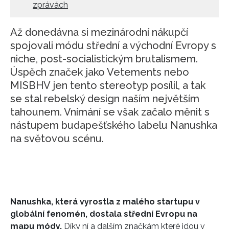
zprávách
Až donedávna si mezinárodní nákupčí
spojovali módu střední a východní Evropy s
niche, post-socialistickým brutalismem.
Úspěch značek jako Vetements nebo
MISBHV jen tento stereotyp posílil, a tak
se stal rebelský design naším největším
tahounem. Vnímání se však začalo měnit s
nástupem budapešťského labelu Nanushka
na světovou scénu.
Nanushka, která vyrostla z malého startupu v
globální fenomén, dostala střední Evropu na
mapu módy.
Díky ní a dalším značkám které jdou v