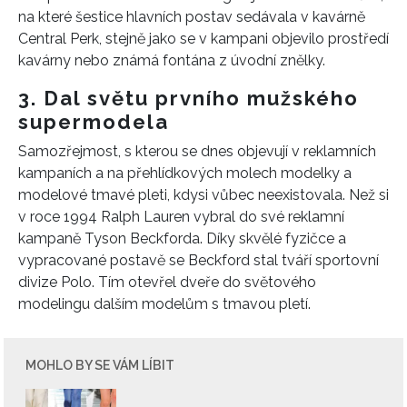
na které šestice
hlavních postav
sedávala v kavárně
Central Perk,
stejně jako se v kampani objevilo prostředí
kavárny nebo známá fontána z úvodní znělky.
3. Dal světu prvního mužského
supermodela
Samozřejmost, s kterou se dnes objevují v reklamních
kampaních a na přehlídkových molech modelky a
modelové tmavé pleti, kdysi vůbec neexistovala. Než si
v roce 1994 Ralph Lauren vybral do své reklamní
kampaně Tyson Beckforda. Díky skvělé fyzičce a
vypracované postavě se Beckford stal tváří sportovní
divize Polo. Tím otevřel dveře do světového
modelingu dalším modelům s tmavou pletí.
MOHLO BY SE VÁM LÍBIT