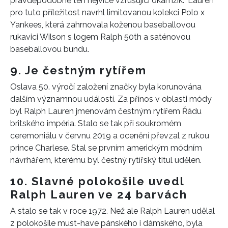
pravděpodobně ten nejvíce vzrušující okamžik.“ Lauren
pro tuto příležitost navrhl limitovanou kolekci Polo x
Yankees, která zahrnovala koženou baseballovou
rukavici Wilson s logem Ralph 50th a saténovou
baseballovou bundu.
9. Je čestným rytířem
Oslava 50. výročí založení značky byla korunována
dalším významnou událostí. Za přínos v oblasti módy
byl Ralph Lauren jmenovám čestným rytířem Řádu
britského impéria. Stalo se tak při soukromém
ceremoniálu v červnu 2019 a ocenění převzal z rukou
prince Charlese. Stal se prvním americkým módním
návrhářem, kterému byl čestný rytířský titul udělen.
10. Slavné polokošile uvedl
Ralph Lauren ve 24 barvách
A stalo se tak v roce 1972. Než ale Ralph Lauren udělal
z polokošile must-have pánského i dámského, byla