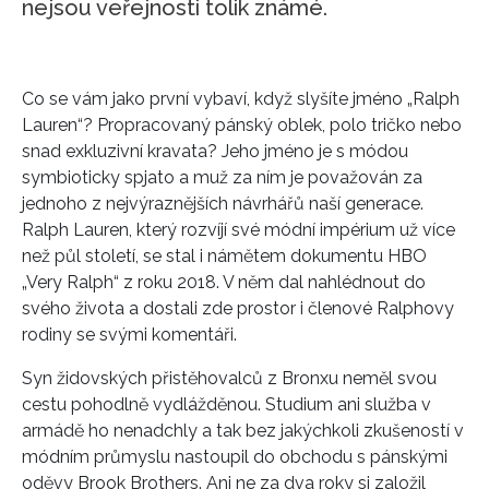
nejsou veřejnosti tolik známé.
Co se vám jako první vybaví, když slyšíte jméno „Ralph
Lauren“? Propracovaný pánský oblek, polo tričko nebo
snad exkluzivní kravata? Jeho jméno je s módou
symbioticky spjato a muž za ním je považován za
jednoho z nejvýraznějších návrhářů naší generace.
Ralph Lauren, který rozvíjí své módní impérium už více
než půl století, se stal i námětem dokumentu HBO
„Very Ralph“ z roku 2018. V něm dal nahlédnout do
svého života a dostali zde prostor i členové Ralphovy
rodiny se svými komentáři.
Syn židovských přistěhovalců z Bronxu neměl svou
cestu pohodlně vydlážděnou. Studium ani služba v
armádě ho nenadchly a tak bez jakýchkoli zkušeností v
módním průmyslu nastoupil do obchodu s pánskými
oděvy Brook Brothers. Ani ne za dva roky si založil