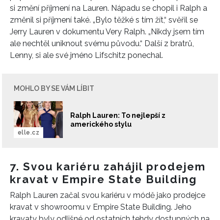
si změní příjmení na Lauren. Nápadu se chopil i Ralph a
změnil si příjmení také. „Bylo těžké s tím žít,“ svěřil se
Jerry Lauren v dokumentu Very Ralph. „Nikdy jsem tím
ale nechtěl uniknout svému původu.“ Další z bratrů,
Lenny, si ale své jméno Lifschitz ponechal.
MOHLO BY SE VÁM LÍBIT
INFORMACE
Ralph Lauren: To nejlepší z
amerického stylu
REDAKCE
elle.cz
7. Svou kariéru zahájil prodejem
kravat v Empire State Building
Ralph Lauren začal svou kariéru v módě jako prodejce
kravat v showroomu v Empire State Building. Jeho
kravaty byly odlišné od ostatních tehdy dostupných na