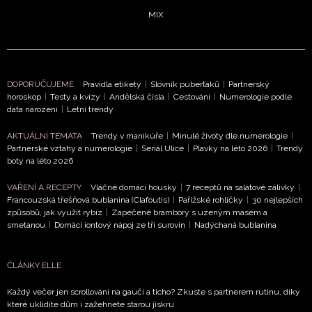
MIX
DOPORUČUJEME
Pravidla etikety
|
Slovník puberťáků
|
Partnerský
horoskop
|
Testy a kvízy
|
Andělská čísla
|
Cestování
|
Numerologie podle
data narození
|
Letní trendy
AKTUÁLNÍ TÉMATA
Trendy v manikúře
|
Minulé životy dle numerologie
|
Partnerské vztahy a numerologie
|
Seriál Ulice
|
Plavky na léto 2026
|
Trendy
boty na léto 2026
VAŘENÍ A RECEPTY
Vláčné domácí housky
|
7 receptů na salátové zálivky
|
Francouzská třešňová bublanina (Clafoutis)
|
Pařížské rohlíčky
|
30 nejlepších
způsobů, jak využít rybíz
|
Zapečené brambory s uzeným masem a
smetanou
|
Domácí iontový nápoj ze tří surovin
|
Nadýchaná bublanina
ČLÁNKY ELLE
Každý večer jen scrollování na gauči a ticho? Zkuste s partnerem rutinu, díky
které uklidíte dům i zažehnete starou jiskru