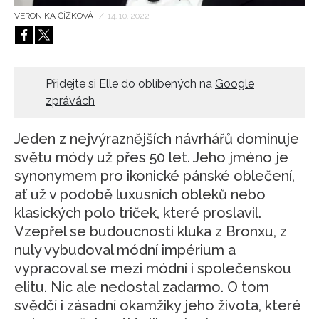
VERONIKA ČÍŽKOVÁ
/
14. 10. 2022
HOME
Přidejte si Elle do oblíbených na
Google
zprávách
Jeden z nejvýraznějších návrhářů dominuje
světu módy už přes 50 let. Jeho jméno je
synonymem pro ikonické pánské oblečení,
ať už v podobě luxusních obleků nebo
klasických polo triček, které proslavil.
Vzepřel se budoucnosti kluka z Bronxu, z
nuly vybudoval módní impérium a
vypracoval se mezi módní i společenskou
elitu. Nic ale nedostal zadarmo. O tom
svědčí i zásadní okamžiky jeho života, které