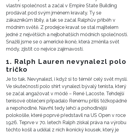
vlastní společnost a začal v Empire State Building
prodávat pod svým jménem kravaty. Ty se
zákazníkům líbily, a tak se začal Ralphův příběh v
módním světě. Z prodejce kravat se stal majitelem
jedné z největších a nejbohatších módních společností.
Snažili jsme se o americké ikoně, která změnila svět
módy, zjistit co nejvíce zajímavostí.
1. Ralph Lauren nevynalezl polo
tričko
Je to tak. Nevynalezl, i když si to téměř celý svět myslí.
Ve skutečnosti polo shirt vynalezl bývalý tenista, který
se začal angažovat v módě – René Lacoste. Tehdejší
tenisové oblečení připadalo Renému příliš těžkopádné
a nepohodlné. Navrhl tedy lehčí a pohodlnější
polokošile, které poprvé představil na US Open v roce
1926. Teprve v 70. letech Ralph získal práva na výrobu
těchto košil a udělal z nich ikonický kousek, který je