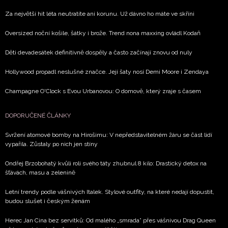
Za největší hit léta neutratíte ani korunu. Už dávno ho máte ve skříni
Oversized noční košile, šátky i brože. Trend nona maxxing ovládl Kodaň
Děti devadesátek definitivně dospěly a často začínají znovu od nuly
Hollywood propadl neslušné značce. Její šaty nosí Demi Moore i Zendaya
Champagne O'Clock s Evou Urbanovou: O domově, který zraje s časem
DOPORUČENÉ ČLÁNKY
Svržení atomové bomby na Hirošimu: V nepředstavitelném žáru se část lidí
vypařila. Zůstaly po nich jen stíny
Ondřej Brzobohatý kvůli roli svého táty zhubnul 8 kilo: Drastický detox na
šťávách, masu a zelenině
Letní trendy podle vášnivých Italek. Stylové outfity, na které nedají dopustit,
budou slušet i českým ženám
Herec Jan Cina bez servítků: Od malého „smrada” přes vášnivou Drag Queen