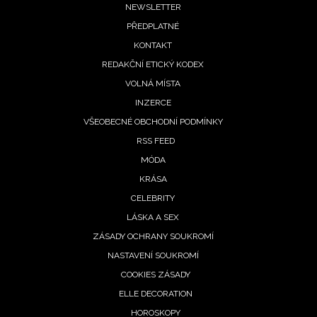
Footer
NEWSLETTER
zpracováním údajů k tomuto účelu podle
Zásad ochrany
PŘEDPLATNÉ
soukromí BurdaMedia Extra s.r.o.
, zaškrtněte toto pole.
menu
KONTAKT
REDAKČNÍ ETICKÝ KODEX
VOLNÁ MÍSTA
INZERCE
VŠEOBECNÉ OBCHODNÍ PODMÍNKY
RSS FEED
MÓDA
KRÁSA
CELEBRITY
LÁSKA A SEX
ZÁSADY OCHRANY SOUKROMÍ
NASTAVENÍ SOUKROMÍ
COOKIES ZÁSADY
ELLE DECORATION
HOROSKOPY