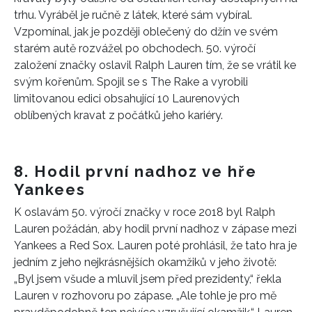
trhu. Vyráběl je ručně z látek, které sám vybíral.
Vzpomínal, jak je později oblečený do džín ve svém
starém autě rozvážel po obchodech. 50. výročí
založení značky oslavil Ralph Lauren tím, že se vrátil ke
svým kořenům. Spojil se s The Rake a vyrobili
limitovanou edici obsahující 10 Laurenových
oblíbených kravat z počátků jeho kariéry.
8. Hodil první nadhoz ve hře
Yankees
K oslavám 50. výročí značky v roce 2018 byl Ralph
Lauren požádán, aby hodil první nadhoz v zápase mezi
Yankees a Red Sox. Lauren poté prohlásil, že tato hra je
jedním z jeho nejkrásnějších okamžiků v jeho životě:
„Byl jsem všude a mluvil jsem před prezidenty,“ řekla
Lauren v rozhovoru po zápase. „Ale tohle je pro mě