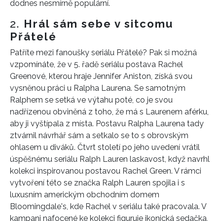
dodnes nesmírně populární.
2.
Hrál sám sebe v sitcomu
Přátelé
Patříte mezi fanoušky seriálu Přátelé? Pak si možná
vzpomínáte, že v 5. řadě seriálu postava Rachel
Greenové, kterou hraje Jennifer Aniston, získá svou
vysněnou práci u Ralpha Laurena. Se samotným
Ralphem se setká ve výtahu poté, co je svou
nadřízenou obviněná z toho, že má s Laurenem aférku,
aby ji vyštípala z místa. Postavu Ralpha Laurena tady
ztvárnil návrhář sám a setkalo se to s obrovským
ohlasem u diváků. Čtvrt století po jeho uvedení vrátil
úspěšnému seriálu Ralph Lauren laskavost, když navrhl
kolekci inspirovanou postavou Rachel Green. V
rámci
vytvoření
této
se značka Ralph Lauren spojila i s
luxusním americkým obchodním domem
Bloomingdale's, kde Rachel
v seriálu
také pracovala.
V
kampani nafocené ke kolekci figuruje ikonická sedačka,