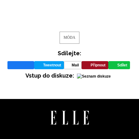
MÓDA
NEWSLETTER
Sdílejte:
Tweetnout
Mail
Připnout
Sdílet
ODESLAT
Vstup do diskuze:
Přihlášením k newsletteru souhlasíte s
Obchodními
podmínkami společnosti BurdaMedia Extra s.r.o.
a
potvrzujete, že jste se seznámili se
Zásadami
ochrany soukromí
- BurdaMedia Extra s.r.o. bude s
Vašimi údaji pracovat zejména k organizaci a
vyhodnocení akce a zasílání novinek.
Chcete navíc dostávat i další zajímavé a exkluzivní
informace od našich partnerů? Pokud souhlasíte se