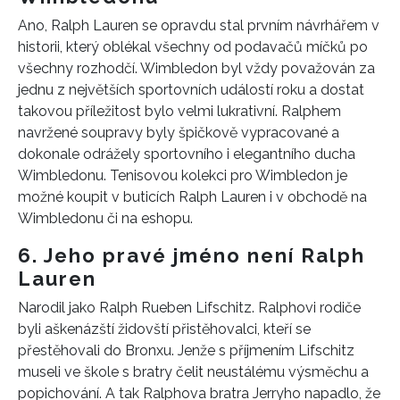
Ano, Ralph Lauren se opravdu stal prvním návrhářem v
historii, který oblékal všechny od podavačů míčků po
všechny rozhodčí. Wimbledon byl vždy považován za
jednu z největších sportovních událostí roku a dostat
takovou příležitost bylo velmi lukrativní. Ralphem
navržené soupravy byly špičkově vypracované a
dokonale odrážely sportovního i elegantního ducha
Wimbledonu. Tenisovou kolekci pro Wimbledon je
možné koupit v buticích Ralph Lauren i v obchodě na
Wimbledonu či na eshopu.
6. Jeho pravé jméno není Ralph
Lauren
Narodil jako Ralph Rueben Lifschitz. Ralphovi rodiče
byli aškenázští židovští přistěhovalci, kteří se
přestěhovali do Bronxu. Jenže s příjmením Lifschitz
museli ve škole s bratry čelit neustálému výsměchu a
popichování. A tak Ralphova bratra Jerryho napadlo, že