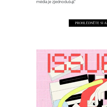
média je zjednodušují.”
PROHLÉDNĚTE SI A