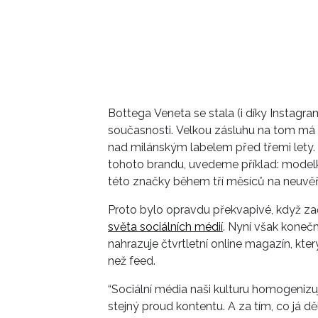
Bottega Veneta se stala (i díky Instagr
současnosti. Velkou zásluhu na tom má 
nad milánským labelem před třemi lety.
tohoto brandu, uvedeme příklad: modelk
této značky během tří měsíců na neuvěř
Proto bylo opravdu překvapivé, když z
světa sociálních médií
. Nyní však konečn
nahrazuje čtvrtletní online magazín, kte
než feed.
“Sociální média naši kulturu homogenizují
stejný proud kontentu. A za tím, co já 