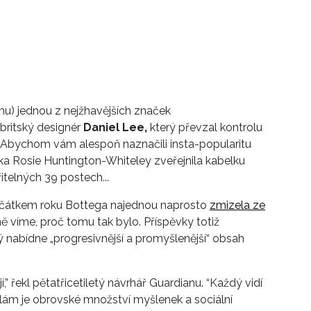
amu) jednou z nejžhavějších značek
britský designér
Daniel Lee,
který převzal kontrolu
 Abychom vám alespoň naznačili insta-popularitu
a Rosie Huntington-Whiteley zveřejnila kabelku
itelných 39 postech...
ačátkem roku Bottega najednou naprosto
zmizela ze
ě víme, proč tomu tak bylo. Příspěvky totiž
rý nabídne „progresivnější a promyšlenější“ obsah
,” řekl pětatřicetiletý návrhář Guardianu. “Každý vidí
dělám je obrovské množství myšlenek a sociální