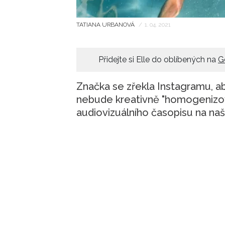
TATIANA URBANOVÁ
/
1. 04. 2021
Přidejte si Elle do oblíbených na
G
Značka se zřekla Instagramu, aby
nebude kreativně "homogenizova
audiovizuálního časopisu na n