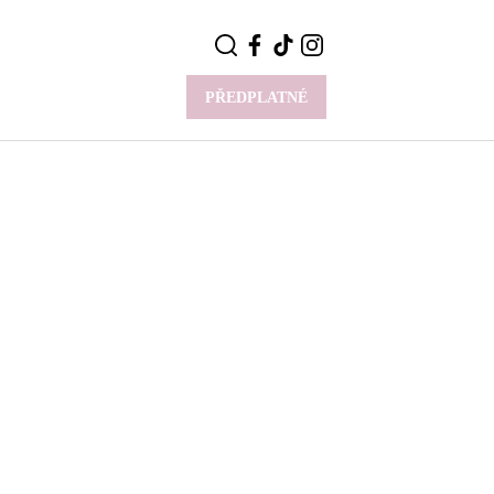
PŘEDPLATNÉ
VÍCE
Y
CELEBRITY
Novinky
Styl slavných
Rozhovory
ie