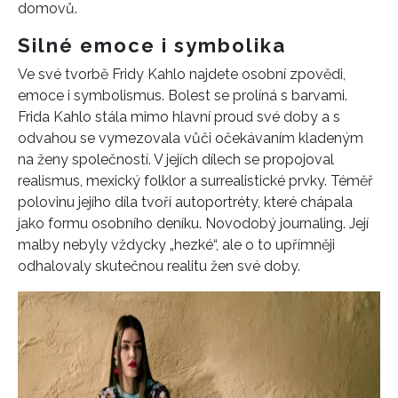
domovů.
Silné emoce i symbolika
Ve své tvorbě Fridy Kahlo najdete osobní zpovědi,
emoce i symbolismus. Bolest se prolíná s barvami.
Frida Kahlo stála mimo hlavní proud své doby a s
odvahou se vymezovala vůči očekávaním kladeným
na ženy společností. V jejích dílech se propojoval
realismus, mexický folklor a surrealistické prvky. Téměř
polovinu jejího díla tvoří autoportréty, které chápala
jako formu osobního deníku. Novodobý journaling. Její
malby nebyly vždycky „hezké“, ale o to upřímněji
odhalovaly skutečnou realitu žen své doby.