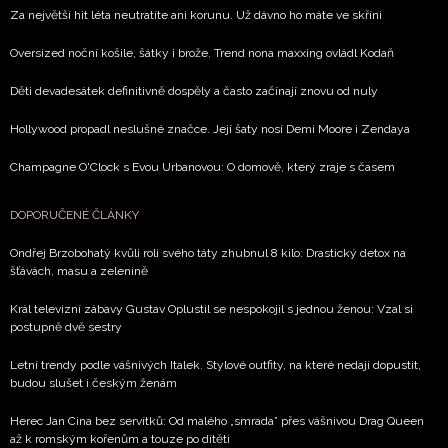
Za největší hit léta neutratíte ani korunu. Už dávno ho máte ve skříni
Oversized noční košile, šátky i brože. Trend nona maxxing ovládl Kodaň
Děti devadesátek definitivně dospěly a často začínají znovu od nuly
Hollywood propadl neslušné značce. Její šaty nosí Demi Moore i Zendaya
Champagne O'Clock s Evou Urbanovou: O domově, který zraje s časem
DOPORUČENÉ ČLÁNKY
Ondřej Brzobohatý kvůli roli svého táty zhubnul 8 kilo: Drastický detox na
šťávách, masu a zelenině
Král televizní zábavy Gustav Oplustil se nespokojil s jednou ženou: Vzal si
postupně dvě sestry
Letní trendy podle vášnivých Italek. Stylové outfity, na které nedají dopustit,
budou slušet i českým ženám
Herec Jan Cina bez servítků: Od malého „smrada” přes vášnivou Drag Queen
až k romským kořenům a touze po dítěti