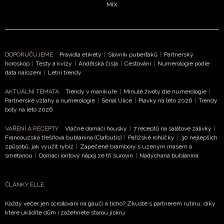
MIX
NEWSLETTER
ODESLAT
DOPORUČUJEME
Pravidla etikety
|
Slovník puberťáků
|
Partnerský
horoskop
|
Testy a kvízy
|
Andělská čísla
|
Cestování
|
Numerologie podle
Přihlášením k newsletteru souhlasíte s
Obchodními
data narození
|
Letní trendy
podmínkami společnosti BurdaMedia Extra s.r.o.
a
AKTUÁLNÍ TÉMATA
Trendy v manikúře
|
Minulé životy dle numerologie
|
potvrzujete, že jste se seznámili se
Zásadami
Partnerské vztahy a numerologie
|
Seriál Ulice
|
Plavky na léto 2026
|
Trendy
ochrany soukromí
- BurdaMedia Extra s.r.o. bude s
boty na léto 2026
Vašimi údaji pracovat zejména k organizaci a
VAŘENÍ A RECEPTY
Vláčné domácí housky
|
7 receptů na salátové zálivky
|
vyhodnocení akce a zasílání novinek.
Francouzská třešňová bublanina (Clafoutis)
|
Pařížské rohlíčky
|
30 nejlepších
způsobů, jak využít rybíz
|
Zapečené brambory s uzeným masem a
Chcete navíc dostávat i další zajímavé a exkluzivní
smetanou
|
Domácí iontový nápoj ze tří surovin
|
Nadýchaná bublanina
informace od našich partnerů? Pokud souhlasíte se
zpracováním údajů k tomuto účelu podle
Zásad ochrany
soukromí BurdaMedia Extra s.r.o.
, zaškrtněte toto pole.
ČLÁNKY ELLE
Každý večer jen scrollování na gauči a ticho? Zkuste s partnerem rutinu, díky
které uklidíte dům i zažehnete starou jiskru