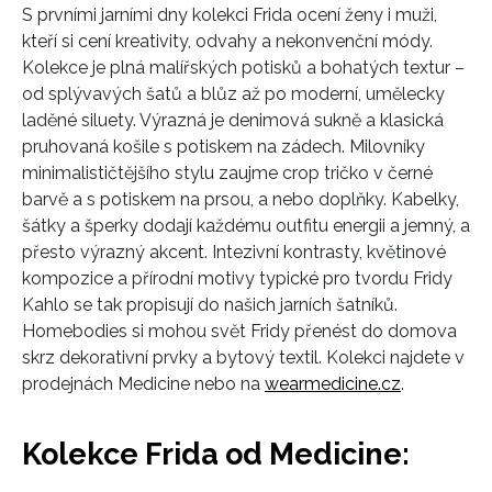
S prvními jarními dny kolekci Frida ocení ženy i muži,
kteří si cení kreativity, odvahy a nekonvenční módy.
Kolekce je plná malířských potisků a
bohatých textur
–
od splývavých šatů a blůz až po moderní, umělecky
laděné siluety. Výrazná je denimová sukně a klasická
pruhovaná košile s potiskem na zádech. Milovníky
minimalističtějšího stylu zaujme crop tričko v černé
barvě a s potiskem na prsou, a nebo doplňky. Kabelky,
šátky a šperky dodají každému outfitu energii a jemný, a
přesto výrazný akcent. Intezivní kontrasty, květinové
kompozice a přírodní motivy typické pro tvordu Fridy
Kahlo se tak propisují do našich jarních šatníků.
Homebodies si mohou svět Fridy přenést do domova
skrz dekorativní prvky a bytový textil. Kolekci najdete v
prodejnách Medicine nebo na
wearmedicine.cz
.
Kolekce Frida od Medicine:
INFORMACE