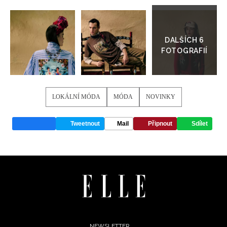
Přejít
REDAKCE
do
galerie
LOKÁLNÍ MÓDA
MÓDA
NOVINKY
Tweetnout
Mail
Připnout
Sdílet
NEWSLETTER