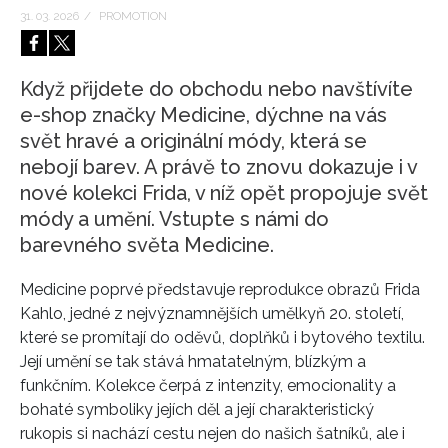
31. 03. 2026
/
PROMOTION
HOME
Když přijdete do obchodu nebo navštívíte
e-shop značky Medicine, dýchne na vás
svět hravé a originální módy, která se
nebojí barev. A právě to znovu dokazuje i v
nové kolekci Frida, v níž opět propojuje svět
módy a umění. Vstupte s námi do
barevného světa Medicine.
Medicine poprvé představuje reprodukce obrazů Frida
Kahlo, jedné z nejvýznamnějších umělkyň 20. století,
které se promítají do oděvů, doplňků i bytového textilu.
Její umění se tak stává hmatatelným, blízkým a
funkčním. Kolekce čerpá z intenzity, emocionality a
bohaté symboliky jejích děl a její charakteristický
rukopis si nachází cestu nejen do našich šatníků, ale i