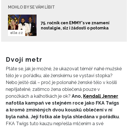
MOHLO BY SE VÁM LÍBIT
75. ročník cen EMMY's ve znamení
nostalgie, slz i žádosti o potomka
elle.cz
Dvojí metr
Ptáte se, jak je možné, že ukazovat téměř nahé mužské
tělo je v pořádku, ale ženskému se vystaví stopka?
Nebo ještě dál – proč je polonahé ženské tělo v košili
nepřijatelné, zatímco žena oblečená pouze v
ponožkách a kalhotkách je ok?
Ano,
Kendall Jenner
nafotila kampaň ve stejném roce jako FKA Twigs
a kromě zmíněných dvou kousků oblečení v ní
byla nahá. Její fotka ale byla shledána v pořádku
.
FKA Twigs tuto kauzu nepřešla mlčením a své