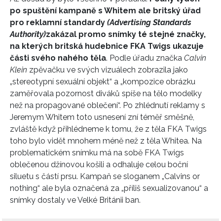
po spuštění kampaně s Whitem ale britský úřad
pro reklamní standardy
(
Advertising Standards
Authority)
zakázal promo snímky té stejné značky,
na kterých britská hudebnice FKA Twigs ukazuje
části svého nahého těla
. Podle úřadu značka
Calvin
Klein
zpěvačku ve svých vizuálech zobrazila jako
„stereotypní sexuální objekt“ a „kompozice obrázku
zaměřovala pozornost diváků spíše na tělo modelky
než na propagované oblečení“. Po zhlédnutí reklamy s
Jeremym Whitem toto usnesení zní téměř směšně,
zvláště když přihlédneme k tomu, že z těla FKA Twigs
toho bylo vidět mnohem méně než z těla Whitea. Na
problematickém snímku má na sobě FKA Twigs
oblečenou džínovou košili a odhaluje celou boční
siluetu s částí prsu. Kampaň se sloganem „Calvins or
nothing“ ale byla označená za „příliš sexualizovanou“ a
snímky dostaly ve Velké Británii ban.