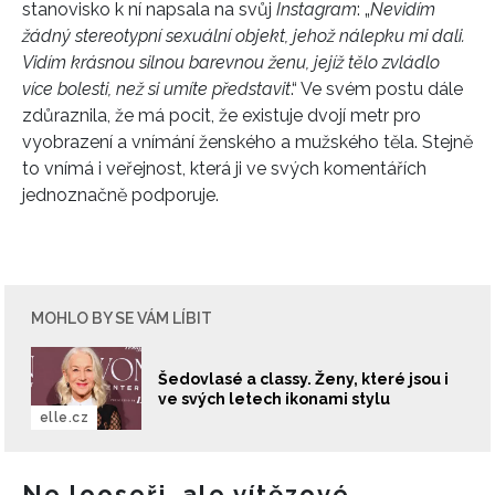
stanovisko k ní napsala na svůj
Instagram
: „
Nevidím
žádný stereotypní sexuální objekt, jehož nálepku mi dali.
Vidím krásnou silnou barevnou ženu, jejíž tělo zvládlo
více bolesti, než si umíte představit
.“ Ve svém postu dále
zdůraznila, že má pocit, že existuje dvojí metr pro
vyobrazení a vnímání ženského a mužského těla. Stejně
to vnímá i veřejnost, která ji ve svých komentářích
jednoznačně podporuje.
MOHLO BY SE VÁM LÍBIT
Šedovlasé a classy. Ženy, které jsou i
ve svých letech ikonami stylu
INFORMACE
elle.cz
REDAKCE
Ne looseři, ale vítězové