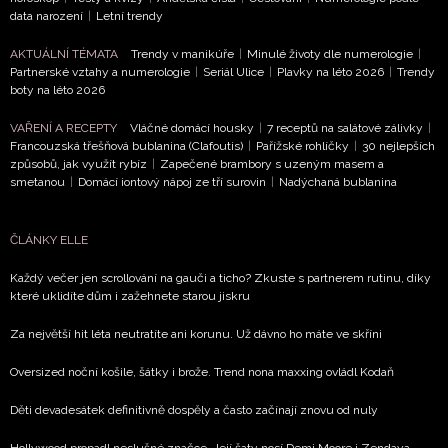
data narození
|
Letní trendy
AKTUÁLNÍ TÉMATA
Trendy v manikúře
|
Minulé životy dle numerologie
|
Partnerské vztahy a numerologie
|
Seriál Ulice
|
Plavky na léto 2026
|
Trendy
boty na léto 2026
VAŘENÍ A RECEPTY
Vláčné domácí housky
|
7 receptů na salátové zálivky
|
Francouzská třešňová bublanina (Clafoutis)
|
Pařížské rohlíčky
|
30 nejlepších
způsobů, jak využít rybíz
|
Zapečené brambory s uzeným masem a
smetanou
|
Domácí iontový nápoj ze tří surovin
|
Nadýchaná bublanina
ČLÁNKY ELLE
Každý večer jen scrollování na gauči a ticho? Zkuste s partnerem rutinu, díky
které uklidíte dům i zažehnete starou jiskru
Za největší hit léta neutratíte ani korunu. Už dávno ho máte ve skříni
Oversized noční košile, šátky i brože. Trend nona maxxing ovládl Kodaň
Děti devadesátek definitivně dospěly a často začínají znovu od nuly