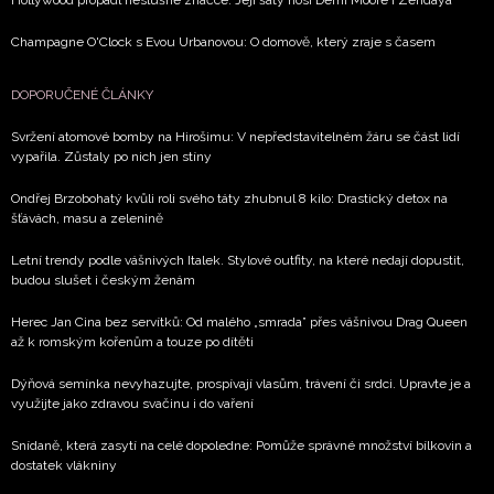
Hollywood propadl neslušné značce. Její šaty nosí Demi Moore i Zendaya
Champagne O'Clock s Evou Urbanovou: O domově, který zraje s časem
DOPORUČENÉ ČLÁNKY
Svržení atomové bomby na Hirošimu: V nepředstavitelném žáru se část lidí
vypařila. Zůstaly po nich jen stíny
Ondřej Brzobohatý kvůli roli svého táty zhubnul 8 kilo: Drastický detox na
šťávách, masu a zelenině
Letní trendy podle vášnivých Italek. Stylové outfity, na které nedají dopustit,
budou slušet i českým ženám
Herec Jan Cina bez servítků: Od malého „smrada” přes vášnivou Drag Queen
až k romským kořenům a touze po dítěti
Dýňová semínka nevyhazujte, prospívají vlasům, trávení či srdci. Upravte je a
využijte jako zdravou svačinu i do vaření
Snídaně, která zasytí na celé dopoledne: Pomůže správné množství bílkovin a
dostatek vlákniny