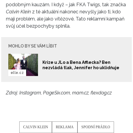
podobným kauzám. I když – jak FKA Twigs, tak značka
Calvin Klein
z té aktuální nakonec nevyšly jako ti, kdo
mají problém, ale jako vítězové. Tato reklamní kampaň
svůj účel bezpochyby splnila.
MOHLO BY SE VÁM LÍBIT
Krize u JLo a Bena Afflecka? Ben
nezvládá tlak, Jennifer ho uklidňuje
elle.cz
Zdroj: Instagram, PageSix.com, mam.cz, flexdog.cz
CALVIN KLEIN
REKLAMA
SPODNÍ PRÁDLO