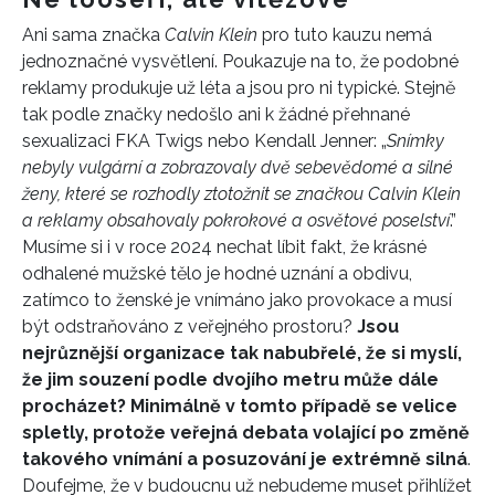
Ani sama značka
Calvin Klein
pro tuto kauzu nemá
jednoznačné vysvětlení. Poukazuje na to, že podobné
reklamy produkuje už léta a jsou pro ni typické. Stejně
tak podle značky nedošlo ani k žádné přehnané
sexualizaci FKA Twigs nebo Kendall Jenner: „
Snímky
nebyly vulgární a zobrazovaly dvě sebevědomé a silné
ženy, které se rozhodly ztotožnit se značkou Calvin Klein
a reklamy obsahovaly pokrokové a osvětové poselství
.”
Musíme si i v roce 2024 nechat líbit fakt, že krásné
odhalené mužské tělo je hodné uznání a obdivu,
zatímco to ženské je vnímáno jako provokace a musí
být odstraňováno z veřejného prostoru?
Jsou
nejrůznější organizace tak nabubřelé, že si myslí,
že jim souzení podle dvojího metru může dále
procházet? Minimálně v tomto případě se velice
spletly, protože veřejná debata volající po změně
takového vnímání a posuzování je extrémně silná
.
Doufejme, že v budoucnu už nebudeme muset přihlížet