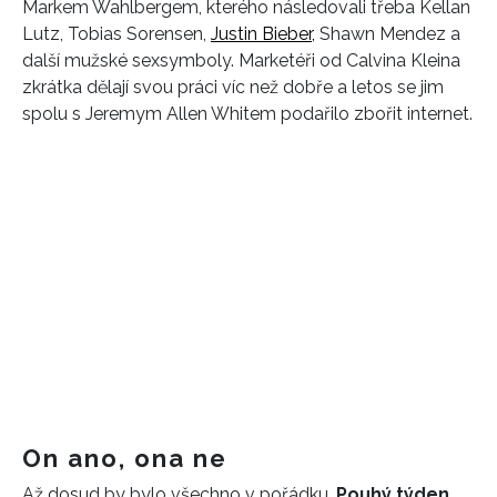
Markem Wahlbergem, kterého následovali třeba Kellan
Lutz, Tobias Sorensen,
Justin Bieber,
Shawn Mendez a
další mužské sexsymboly. Marketéři od Calvina Kleina
zkrátka dělají svou práci víc než dobře a letos se jim
spolu s Jeremym Allen Whitem podařilo zbořit internet.
On ano, ona ne
Až dosud by bylo všechno v pořádku.
Pouhý týden