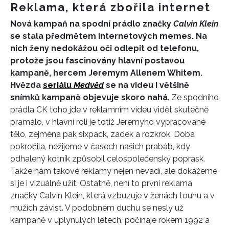
Reklama, která zbořila internet
Nová kampaň na spodní prádlo značky
Calvin Klein
se stala předmětem internetových memes. Na
nich ženy nedokážou oči odlepit od telefonu,
protože jsou fascinovány hlavní postavou
kampaně, hercem Jeremym Allenem Whitem.
Hvězda
seriálu
Medvěd
se na videu i většině
snímků kampaně objevuje skoro nahá
. Ze spodního
prádla CK toho jde v reklamním videu vidět skutečně
pramálo, v hlavní roli je totiž Jeremyho vypracované
tělo, zejména pak sixpack, zadek a rozkrok. Doba
pokročila, nežijeme v časech našich prabáb, kdy
odhalený kotník způsobil celospolečenský poprask.
Takže nám takové reklamy nejen nevadí, ale dokážeme
si je i vizuálně užít. Ostatně, není to první reklama
značky Calvin Klein, která vzbuzuje v ženách touhu a v
mužích závist. V podobném duchu se nesly už
kampaně v uplynulých letech, počínaje rokem 1992 a