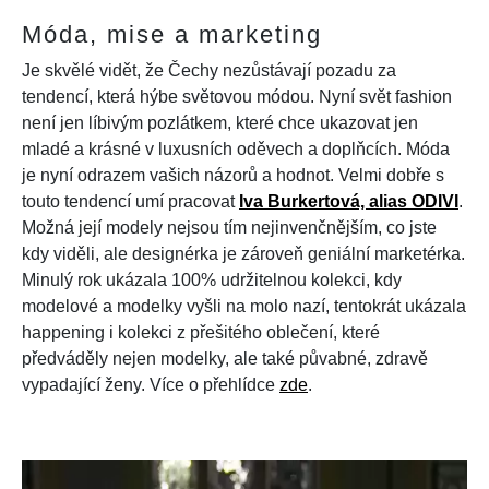
Móda, mise a marketing
Je skvělé vidět, že Čechy nezůstávají pozadu za
tendencí, která hýbe světovou módou. Nyní svět fashion
není jen líbivým pozlátkem, které chce ukazovat jen
mladé a krásné v luxusních oděvech a doplňcích. Móda
je nyní odrazem vašich názorů a hodnot. Velmi dobře s
touto tendencí umí pracovat
Iva Burkertová, alias ODIVI
.
Možná její modely nejsou tím nejinvenčnějším, co jste
kdy viděli, ale designérka je zároveň geniální marketérka.
Minulý rok ukázala 100% udržitelnou kolekci, kdy
modelové a modelky vyšli na molo nazí, tentokrát ukázala
happening i kolekci z přešitého oblečení, které
předváděly nejen modelky, ale také půvabné, zdravě
vypadající ženy. Více o přehlídce
zde
.