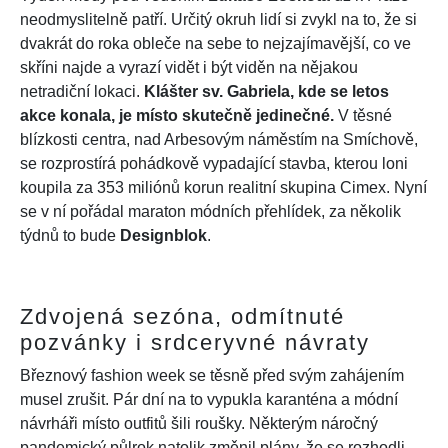
neodmyslitelně patří. Určitý okruh lidí si zvykl na to, že si
dvakrát do roka obleče na sebe to nejzajímavější, co ve
skříni najde a vyrazí vidět i být viděn na nějakou
netradiční lokaci.
Klášter sv. Gabriela, kde se letos
akce konala, je místo skutečně jedinečné.
V těsné
blízkosti centra, nad Arbesovým náměstím na Smíchově,
se rozprostírá pohádkově vypadající stavba, kterou loni
koupila za 353 miliónů korun realitní skupina Cimex. Nyní
se v ní pořádal maraton módních přehlídek, za několik
týdnů to bude
Designblok
.
Zdvojená sezóna, odmítnuté
pozvánky i srdceryvné návraty
Březnový fashion week se těsně před svým zahájením
musel zrušit. Pár dní na to vypukla karanténa a módní
návrháři místo outfitů šili roušky. Některým náročný
pandemický půlrok natolik změnil plány, že se rozhodli