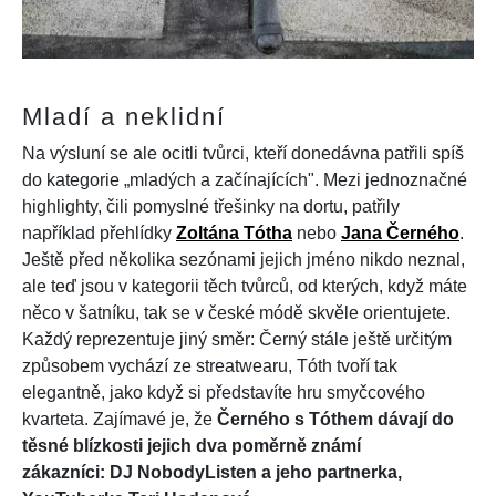
Mladí a neklidní
Na výsluní se ale ocitli tvůrci, kteří donedávna patřili spíš
do kategorie „mladých a začínajících". Mezi jednoznačné
highlighty, čili pomyslné třešinky na dortu, patřily
například přehlídky
Zoltána Tótha
nebo
Jana Černého
.
Ještě před několika sezónami jejich jméno nikdo neznal,
ale teď jsou v kategorii těch tvůrců, od kterých, když máte
něco v šatníku, tak se v české módě skvěle orientujete.
Každý reprezentuje jiný směr: Černý stále ještě určitým
způsobem vychází ze streatwearu, Tóth tvoří tak
elegantně, jako když si představíte hru smyčcového
kvarteta. Zajímavé je, že
Černého s Tóthem dávají do
těsné blízkosti jejich dva poměrně známí
zákazníci: DJ NobodyListen a jeho partnerka,