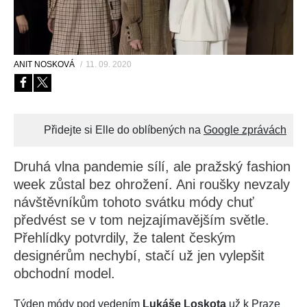
ANIT NOSKOVÁ
/
11. 09. 2020
Přidejte si Elle do oblíbených na
Google zprávách
Druhá vlna pandemie sílí, ale pražský fashion
week zůstal bez ohrožení. Ani roušky nevzaly
návštěvníkům tohoto svátku módy chuť
předvést se v tom nejzajímavějším světle.
Přehlídky potvrdily, že talent českým
designérům nechybí, stačí už jen vylepšit
obchodní model.
Týden módy pod vedením
Lukáše Loskota
už k Praze