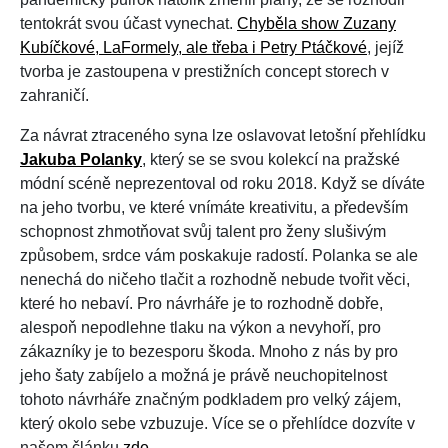
tentokrát svou účast vynechat.
Chyběla show Zuzany
Kubíčkové, LaFormely, ale třeba i Petry Ptáčkové
, jejíž
tvorba je zastoupena v prestižních concept storech v
zahraničí.
Za návrat ztraceného syna lze oslavovat letošní přehlídku
Jakuba Polanky
, který se se svou kolekcí na pražské
módní scéně neprezentoval od roku 2018. Když se díváte
na jeho tvorbu, ve které vnímáte kreativitu, a především
schopnost zhmotňovat svůj talent pro ženy slušivým
způsobem, srdce vám poskakuje radostí. Polanka se ale
nenechá do ničeho tlačit a rozhodně nebude tvořit věci,
které ho nebaví. Pro návrháře je to rozhodně dobře,
alespoň nepodlehne tlaku na výkon a nevyhoří, pro
zákazníky je to bezesporu škoda. Mnoho z nás by pro
jeho šaty zabíjelo a možná je právě neuchopitelnost
tohoto návrháře značným podkladem pro velký zájem,
který okolo sebe vzbuzuje. Více se o přehlídce dozvíte v
našem článku
zde
.