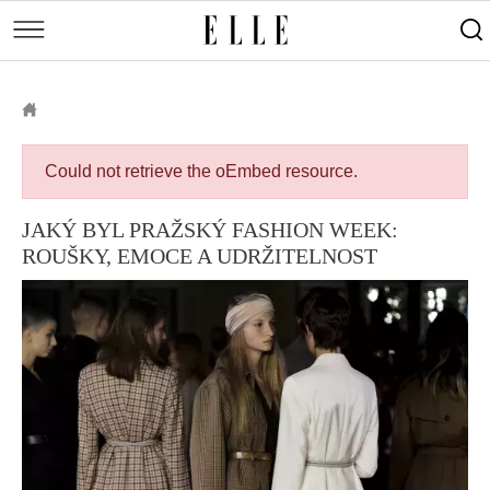
Přejít
k
ELLE.CZ
hlavnímu
obsahu
Chybová
Could not retrieve the oEmbed resource.
zpráva
JAKÝ BYL PRAŽSKÝ FASHION WEEK:
ROUŠKY, EMOCE A UDRŽITELNOST