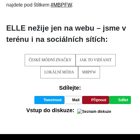
najdete pod štítkem
#MBPFW
.
ELLE nežije jen na webu – jsme v
terénu i na sociálních sítích:
ČESKÉ MÓDNÍ ZNAČKY
JAK TO VIDÍ ANIT
LOKÁLNÍ MÓDA
MBPFW
Sdílejte:
Tweetnout
Mail
Připnout
Sdílet
Vstup do diskuze: