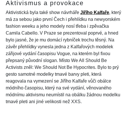
Aktivismus a provokace
Aktivistická byla také show návrháře
Jiřího Kalfaře
, který
má za sebou jako první Čech i přehlídku na newyorském
fashion weeku a jeho modely nosí třeba i zpěvačka
Camila Cabello. V Praze se prezentoval poprvé, a hned
bylo jasné, že je mu domácí rybníček trochu těsný. Na
závěr přehlídky vynesla jedna z Kalfařových modelek
zářijové vydání časopisu Vogue, na kterém byl fixou
přepsaný původní slogan. Místo We All Should Be
Activists zněl: We Should Not Be Hypocrites. Bylo to prý
gesto samotné modelky tmavé barvy pleti, která
reagovala na vymezení se Jiřího Kalfaře vůči obálce
módního časopisu, který na své vydání, věnovaného
módnímu aktivismu neumístil na obálku žádnou modelku
tmavé pleti ani jiné velikosti než XXS.