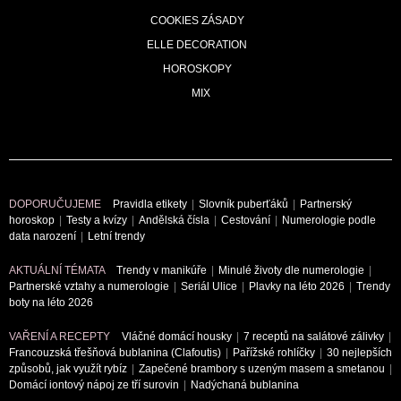
COOKIES ZÁSADY
ELLE DECORATION
HOROSKOPY
MIX
NASTAVENÍ SOUKROMÍ
DOPORUČUJEME
Pravidla etikety
|
Slovník puberťáků
|
Partnerský
horoskop
|
Testy a kvízy
|
Andělská čísla
|
Cestování
|
Numerologie podle
data narození
|
Letní trendy
AKTUÁLNÍ TÉMATA
Trendy v manikúře
|
Minulé životy dle numerologie
|
Partnerské vztahy a numerologie
|
Seriál Ulice
|
Plavky na léto 2026
|
Trendy
boty na léto 2026
VAŘENÍ A RECEPTY
Vláčné domácí housky
|
7 receptů na salátové zálivky
|
Francouzská třešňová bublanina (Clafoutis)
|
Pařížské rohlíčky
|
30 nejlepších
způsobů, jak využít rybíz
|
Zapečené brambory s uzeným masem a smetanou
|
Domácí iontový nápoj ze tří surovin
|
Nadýchaná bublanina