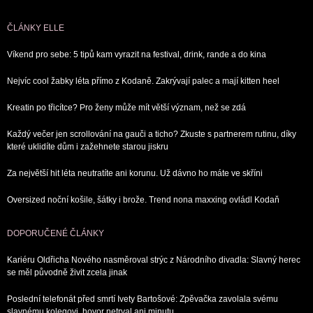
ČLÁNKY ELLE
Víkend pro sebe: 5 tipů kam vyrazit na festival, drink, rande a do kina
Nejvíc cool žabky léta přímo z Kodaně. Zakrývají palec a mají kitten heel
Kreatin po třicítce? Pro ženy může mít větší význam, než se zdá
Každý večer jen scrollování na gauči a ticho? Zkuste s partnerem rutinu, díky
které uklidíte dům i zažehnete starou jiskru
Za největší hit léta neutratíte ani korunu. Už dávno ho máte ve skříni
Oversized noční košile, šátky i brože. Trend nona maxxing ovládl Kodaň
DOPORUČENÉ ČLÁNKY
Kariéru Oldřicha Nového nasměroval strýc z Národního divadla: Slavný herec
se měl původně živit zcela jinak
Poslední telefonát před smrtí Ivety Bartošové: Zpěvačka zavolala svému
slavnému kolegovi, hovor netrval ani minutu