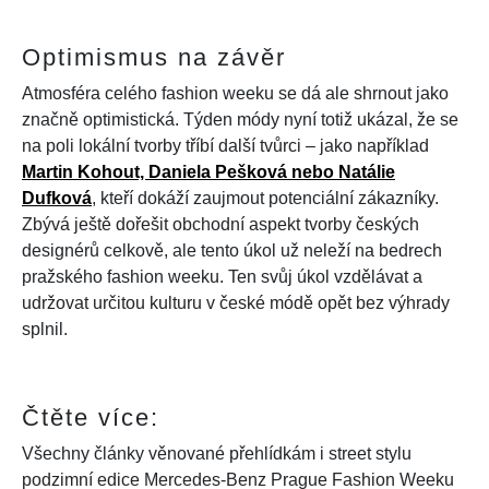
NEWSLETTER
Optimismus na závěr
ODESLAT
Atmosféra celého fashion weeku se dá ale shrnout jako
značně optimistická. Týden módy nyní totiž ukázal, že se
Přihlášením k newsletteru souhlasíte s
Obchodními
na poli lokální tvorby tříbí další tvůrci – jako například
podmínkami společnosti BurdaMedia Extra s.r.o.
a
Martin Kohout, Daniela Pešková nebo Natálie
potvrzujete, že jste se seznámili se
Zásadami ochrany
Dufková
, kteří dokáží zaujmout potenciální zákazníky.
soukromí
- BurdaMedia Extra s.r.o. bude s Vašimi údaji
Zbývá ještě dořešit obchodní aspekt tvorby českých
pracovat zejména k organizaci a vyhodnocení akce a
designérů celkově, ale tento úkol už neleží na bedrech
zasílání novinek.
pražského fashion weeku. Ten svůj úkol vzdělávat a
udržovat určitou kulturu v české módě opět bez výhrady
Chcete navíc dostávat i další zajímavé a exkluzivní
splnil.
informace od našich partnerů? Pokud souhlasíte se
zpracováním údajů k tomuto účelu podle
Zásad ochrany
soukromí BurdaMedia Extra s.r.o.
, zaškrtněte toto pole.
Čtěte více:
Všechny články věnované přehlídkám i street stylu
podzimní edice Mercedes-Benz Prague Fashion Weeku