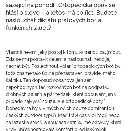
sázející na pohodlí. Ortopedická obuv se
hlásí o slovo – a letos má co říct. Budete
naslouchat diktátu prstových bot a
funkčních siluet?
Vlastně nevím, jaký postoj k tomuto trendu zaujmout.
Zda se mu postavit čelem a naslouchat, nebo jej
nechat být. Poslechnout volání ortopedických bot by
totiž znamenalo úplné přenastavení pravidel mého
šatníku. Ten doposud obsahoval jen sérii
nepohodlných, leč rozkošných bot na podpatku,
drobných balerín a pár tenisek, které obouvám jen v
případě nejvyšší nouze. Ale ortopedické boty?
Donedávna byly v mých očích pouze dominantou
českých outdoor týpků, kteří tráví čas v přírodě nebo
na lezecké stěně, a součástí šatníku mé babičky, která
vždy upřednostňovala komfort před jakýmkoli