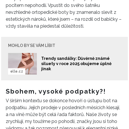
pocitem nepohodlí. Vpustit do svého šatníku
nevzhledné ortopedické boty by znamenalo slevit z
estetických nároků, které jsem – na rozdíl od babičky –
vždy stavěla na piedestal důležitosti.
MOHLO BY SE VÁM LÍBIT
Trendy sandálky: Důvěrně známé
siluety v roce 2025 obujeme úplně
jinak
elle.cz
Sbohem, vysoké podpatky?!
V širším kontextu se dokonce hovoří o ústupu bot na
podpatku. Jejich prodeje v posledních měsících klesají,
a na vině může být celá řada faktorů. Naše životy se
zrychlují, my toužíme po pohodlí, značky jsou si toho
vědomy a tak pozornost přesouvají k elegantní nízké