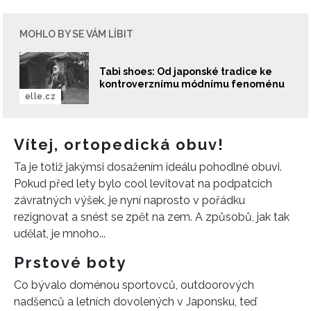
MOHLO BY SE VÁM LÍBIT
Tabi shoes: Od japonské tradice ke
kontroverznímu módnímu fenoménu
elle.cz
Vítej, ortopedická obuv!
Ta je totiž jakýmsi dosažením ideálu pohodlné obuvi.
Pokud před lety bylo cool levitovat na podpatcích
závratných výšek, je nyní naprosto v pořádku
rezignovat a snést se zpět na zem. A způsobů, jak tak
udělat, je mnoho...
Prstové boty
Co bývalo doménou sportovců, outdoorových
nadšenců a letních dovolených v Japonsku, teď