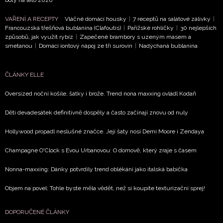
VAŘENÍ A RECEPTY
Vláčné domácí housky
|
7 receptů na salátové zálivky
|
Francouzská třešňová bublanina (Clafoutis)
|
Pařížské rohlíčky
|
30 nejlepších
způsobů, jak využít rybíz
|
Zapečené brambory s uzeným masem a
smetanou
|
Domácí iontový nápoj ze tří surovin
|
Nadýchaná bublanina
ČLÁNKY ELLE
Oversized noční košile, šátky i brože. Trend nona maxxing ovládl Kodaň
Děti devadesátek definitivně dospěly a často začínají znovu od nuly
Hollywood propadl neslušné značce. Její šaty nosí Demi Moore i Zendaya
Champagne O'Clock s Evou Urbanovou: O domově, který zraje s časem
Nonna-maxxing: Dánky potvrdily trend oblékání jako italská babička
Objem na povel: Tohle byste měla vědět, než si koupíte texturizační sprej!
DOPORUČENÉ ČLÁNKY