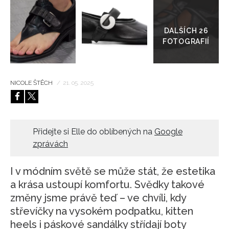
Přejít
do
HOME
galerie
NICOLE ŠTĚCH
/
21. 05. 2025
Přidejte si Elle do oblíbených na
Google
zprávách
I v módním světě se může stát, že estetika
a krása ustoupí komfortu. Svědky takové
změny jsme právě teď – ve chvíli, kdy
střevíčky na vysokém podpatku, kitten
heels i páskové sandálky střídají boty