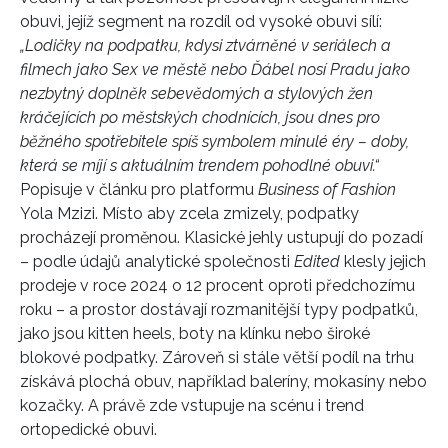
obuvi, jejíž segment na rozdíl od vysoké obuvi sílí:
„Lodičky na podpatku, kdysi ztvárněné v seriálech a
filmech jako
Sex ve městě
nebo
Ďábel nosí Pradu
jako
nezbytný doplněk sebevědomých a stylových žen
kráčejících po městských chodnících, jsou dnes pro
běžného spotřebitele spíš symbolem minulé éry – doby,
která se míjí s aktuálním trendem pohodlné obuvi.“
Popisuje v článku pro platformu
Business of Fashion
Yola Mzizi. Místo aby zcela zmizely, podpatky
procházejí proměnou. Klasické jehly ustupují do pozadí
– podle údajů analytické společnosti
Edited
klesly jejich
prodeje v roce 2024 o 12 procent oproti předchozímu
roku – a prostor dostávají rozmanitější typy podpatků,
jako jsou kitten heels, boty na klínku nebo široké
blokové podpatky. Zároveň si stále větší podíl na trhu
získává plochá obuv, například baleríny, mokasíny nebo
kozačky. A právě zde vstupuje na scénu i trend
ortopedické obuvi.