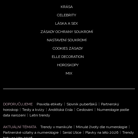
KRÁSA
CELEBRITY
LÁSKA A SEX
ZÁSADY OCHRANY SOUKROMÍ
NASTAVENÍ SOUKROMÍ
COOKIES ZÁSADY
ELLE DECORATION
HOROSKOPY
MIX
DOPORUČUJEME
Pravidla etikety
|
Slovník puberťáků
|
Partnerský
horoskop
|
Testy a kvízy
|
Andělská čísla
|
Cestování
|
Numerologie podle
data narození
|
Letní trendy
AKTUÁLNÍ TÉMATA
Trendy v manikúře
|
Minulé životy dle numerologie
|
Partnerské vztahy a numerologie
|
Seriál Ulice
|
Plavky na léto 2026
|
Trendy
boty na léto 2026