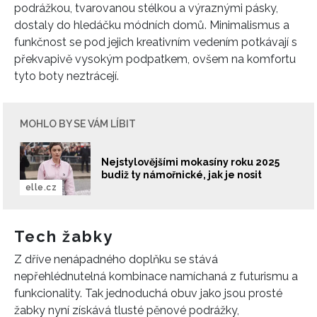
podrážkou, tvarovanou stélkou a výraznými pásky,
dostaly do hledáčku módních domů. Minimalismus a
funkčnost se pod jejich kreativním vedením potkávají s
překvapivě vysokým podpatkem, ovšem na komfortu
tyto boty neztrácejí.
MOHLO BY SE VÁM LÍBIT
Nejstylovějšími mokasíny roku 2025
budiž ty námořnické, jak je nosit
elle.cz
INFORMACE
Tech žabky
REDAKCE
Z dříve nenápadného doplňku se stává
nepřehlédnutelná kombinace namíchaná z futurismu a
funkcionality. Tak jednoduchá obuv jako jsou prosté
žabky nyní získává tlusté pěnové podrážky,