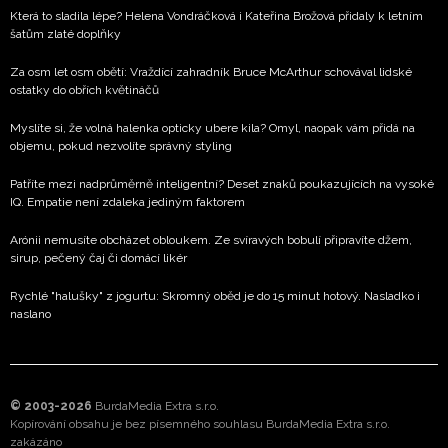
Která to sladila lépe? Helena Vondráčková i Kateřina Brožová přidaly k letním
šatům zlaté doplňky
Za osm let osm obětí: Vraždící zahradník Bruce McArthur schovával lidské
ostatky do obřích květináčů
Myslíte si, že volná halenka opticky ubere kila? Omyl, naopak vám přidá na
objemu, pokud nezvolíte správný styling
Patříte mezi nadprůměrně inteligentní? Deset znaků poukazujících na vysoké
IQ. Empatie není zdaleka jediným faktorem
Arónii nemusíte obcházet obloukem. Ze svíravých bobulí připravíte džem,
sirup, pečený čaj či domácí likér
Rychlé "halušky" z jogurtu: Skromný oběd je do 15 minut hotový. Nasladko i
naslano
© 2003-2026
BurdaMedia Extra s.r.o.
Kopírování obsahu je bez písemného souhlasu BurdaMedia Extra s.r.o.
zakázáno