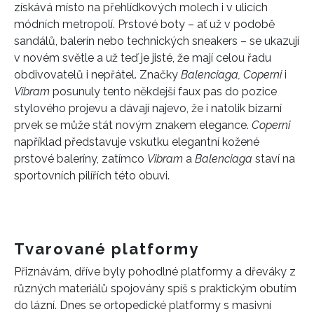
získává místo na přehlídkových molech i v ulicích
módních metropolí. Prstové boty – ať už v podobě
sandálů, balerín nebo technických sneakers – se ukazují
v novém světle a už teď je jisté, že mají celou řadu
obdivovatelů i nepřátel. Značky
Balenciaga, Coperni
i
Vibram
posunuly tento někdejší faux pas do pozice
stylového projevu a dávají najevo, že i natolik bizarní
prvek se může stát novým znakem elegance.
Coperni
například představuje vskutku elegantní kožené
prstové baleríny, zatímco
Vibram
a
Balenciaga
staví na
sportovních pilířích této obuvi.
Tvarované platformy
Přiznávám, dříve byly pohodlné platformy a dřeváky z
různých materiálů spojovány spíš s praktickým obutím
do lázní. Dnes se ortopedické platformy s masivní