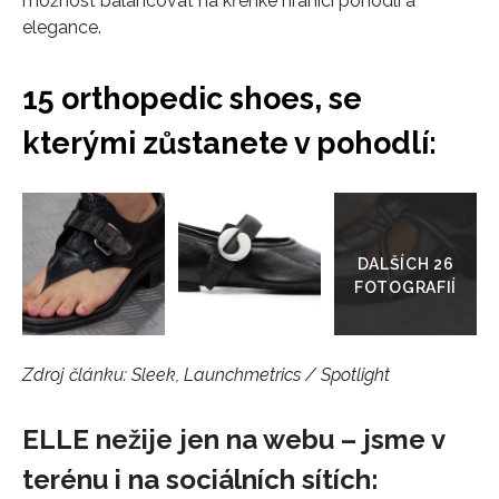
možnost balancovat na křehké hranici pohodlí a
elegance.
15 orthopedic shoes, se
kterými zůstanete v pohodlí:
Přejít
do
galerie
Zdroj článku:
Sleek, Launchmetrics / Spotlight
ELLE nežije jen na webu – jsme v
terénu i na sociálních sítích: