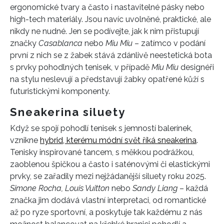
ergonomické tvary a často i nastavitelné pásky nebo
high-tech materiály. Jsou navíc uvolněné, praktické, ale
nikdy ne nudné. Jen se podívejte, jak k nim přistupují
značky
Casablanca
nebo
Miu Miu
– zatímco v podání
první z nich se z žabek stává zdánlivě neestetická bota
s prvky pohodlných tenisek, v případě
Miu Miu
designéři
na stylu neslevují a představují žabky opatřené kůží s
futuristickými komponenty.
Sneakerina siluety
Když se spojí pohodlí tenisek s jemností balerínek,
vznikne
hybrid, kterému módní svět říká sneakerina
.
Tenisky inspirované tancem, s měkkou podrážkou,
zaoblenou špičkou a často i saténovými či elastickými
prvky, se zařadily mezi nejžádanější siluety roku 2025.
Simone Rocha, Louis Vuitton
nebo
Sandy Liang
– každá
značka jim dodává vlastní interpretaci, od romantické
až po ryze sportovní, a poskytuje tak každému z nás