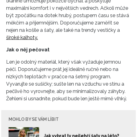
tkanině umožňuje pokožce dýchat a poskytuje
maximální komfort i v největších vedrech. Ačkoli může
být zpočátku na dotek hrubý, postupem času se stává
měkčím a příjemnějším. Doporučujeme zaměřit se
nejen na košile a šaty, ale také na trendy vestičky a
široké kalhoty.
Jak o něj pečovat
Len je odolný materiál, který však vyžaduje jemnou
péči. Doporučujeme prát jej ideálně ručně nebo na
nízkých teplotách v pračce na šetrný program.
Vyvarujte se sušičky; sušte len na vzduchu ve stínu a
pečlivě ho vyrovnejte, aby se minimalizovaly záhyby.
Žehlení si usnadníte, pokud bude len ještě mírně vlhký.
MOHLO BY SE VÁM LÍBIT
Jak vybrat ty nejlehčí šaty na léto?