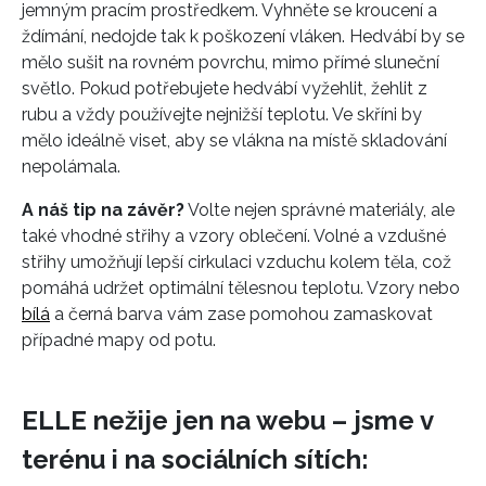
jemným pracím prostředkem. Vyhněte se kroucení a
ždímání, nedojde tak k poškození vláken. Hedvábí by se
mělo sušit na rovném povrchu, mimo přímé sluneční
světlo. Pokud potřebujete hedvábí vyžehlit, žehlit z
INFORMACE
rubu a vždy používejte nejnižší teplotu. Ve skříni by
mělo ideálně viset, aby se vlákna na místě skladování
REDAKCE
nepolámala.
A náš tip na závěr?
Volte nejen správné materiály, ale
také vhodné střihy a vzory oblečení. Volné a vzdušné
střihy umožňují lepší cirkulaci vzduchu kolem těla, což
pomáhá udržet optimální tělesnou teplotu. Vzory nebo
bílá
a černá barva vám zase pomohou zamaskovat
případné mapy od potu.
ELLE nežije jen na webu – jsme v
terénu i na sociálních sítích: