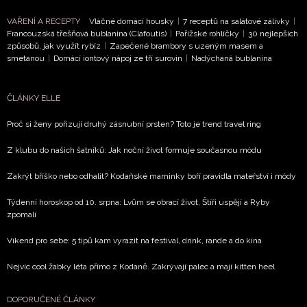
VAŘENÍ A RECEPTY
Vláčné domácí housky
|
7 receptů na salátové zálivky
|
Francouzská třešňová bublanina (Clafoutis)
|
Pařížské rohlíčky
|
30 nejlepších
způsobů, jak využít rybíz
|
Zapečené brambory s uzeným masem a
smetanou
|
Domácí iontový nápoj ze tří surovin
|
Nadýchaná bublanina
ČLÁNKY ELLE
Proč si ženy pořizují druhý zásnubní prsten? Toto je trend travel ring
Z klubu do našich šatníků: Jak noční život formuje současnou módu
Zakrýt bříško nebo odhalit? Kodaňské maminky boří pravidla mateřství i módy
Týdenní horoskop od 10. srpna: Lvům se obrací život, Štíři uspějí a Ryby
zpomalí
Víkend pro sebe: 5 tipů kam vyrazit na festival, drink, rande a do kina
Nejvíc cool žabky léta přímo z Kodaně. Zakrývají palec a mají kitten heel
DOPORUČENÉ ČLÁNKY