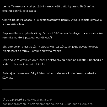
Lenka Termerová 15 let po těžké nemoci věří v sílu bylinek: Stačí snítka
dvakrát denně, je to zázrak
Ohnivé peklo v Nagasaki: Po explozi atomové bomby vysoká teplota strhávala
lidem kůži z těla
Zapomeňte na chytré hodinky: V roce 2026 se vrací vintage modely s úzkým
řemínkem, které pozvednou váš outfit
Sůl, slunce ani chlor vlasům neprospívají: Zjistěte, jak je po dovolené dostat
rychle zpět do formy. Pomůže správná maska
Rýže se vám vždycky lepí? Možná děláte chybu hned na začátku. Rozhoduje
voda, druh zrna i pár minut klidu
Ani olej, ani smetana: Díky bílému vínu bude vaše kuřecí maso křehké a
šťavnaté
© 2003-2026
BurdaMedia Extra s.r.o.
Kopírování obsahu je bez písemného souhlasu BurdaMedia Extra s.r.o.