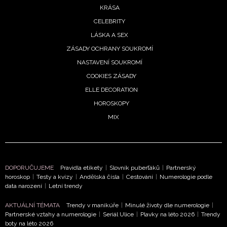
KRÁSA
ODESLAT
CELEBRITY
LÁSKA A SEX
Přihlášením k newsletteru souhlasíte s
Obchodními
ZÁSADY OCHRANY SOUKROMÍ
podmínkami společnosti BurdaMedia Extra s.r.o.
a
NASTAVENÍ SOUKROMÍ
potvrzujete, že jste se seznámili se
Zásadami
COOKIES ZÁSADY
ochrany soukromí
- BurdaMedia Extra s.r.o. bude s
ELLE DECORATION
Vašimi údaji pracovat zejména k organizaci a
HOROSKOPY
vyhodnocení akce a zasílání novinek.
MIX
Chcete navíc dostávat i další zajímavé a exkluzivní
informace od našich partnerů? Pokud souhlasíte se
zpracováním údajů k tomuto účelu podle
Zásad ochrany
soukromí BurdaMedia Extra s.r.o.
, zaškrtněte toto pole.
DOPORUČUJEME
Pravidla etikety
|
Slovník puberťáků
|
Partnerský
horoskop
|
Testy a kvízy
|
Andělská čísla
|
Cestování
|
Numerologie podle
data narození
|
Letní trendy
AKTUÁLNÍ TÉMATA
Trendy v manikúře
|
Minulé životy dle numerologie
|
Partnerské vztahy a numerologie
|
Seriál Ulice
|
Plavky na léto 2026
|
Trendy
boty na léto 2026