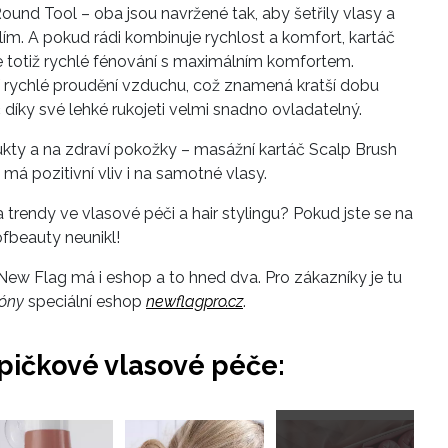
Round Tool – oba jsou navržené tak, aby šetřily vlasy a
silím. A pokud rádi kombinuje rychlost a komfort, kartáč
e totiž rychlé fénování s maximálním komfortem.
ují rychlé proudění vzduchu, což znamená kratší dobu
áč díky své lehké rukojeti velmi snadno ovladatelný.
dukty a na zdraví pokožky – masážní kartáč Scalp Brush
má pozitivní vliv i na samotné vlasy.
 trendy ve vlasové péči a hair stylingu? Pokud jste se na
ofbeauty neunikl!
e, New Flag má i eshop a to hned dva. Pro zákazníky je tu
lóny
speciální eshop
newflagpro.cz
.
pičkové vlasové péče:
Přejít
do