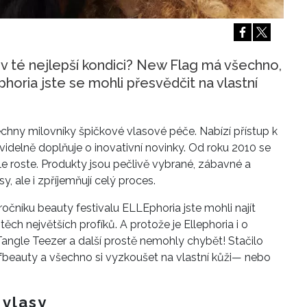
Přihlášením k newsletteru souhlasíte s
Obcho
společnosti BurdaMedia Extra s.r.o.
a potv
Zásadami ochrany soukromí
- BurdaMedia E
pracovat zejména k organizaci a vyhodnocení 
y v té nejlepší kondici? New Flag má všechno,
horia jste se mohli přesvědčit na vlastní
Chcete navíc dostávat i další zajímavé a exkluz
Pokud souhlasíte se zpracováním údajů k tom
soukromí BurdaMedia Extra s.r.o.
, zaškrtnět
echny milovníky špičkové vlasové péče. Nabízí přístup k
idelně doplňuje o inovativní novinky. Od roku 2010 se
le roste. Produkty jsou pečlivě vybrané, zábavné a
y, ale i zpříjemňují celý proces.
čníku beauty festivalu ELLEphoria jste mohli najít
a těch největších profíků. A protože je Ellephoria i o
Tangle Teezer a další prostě nemohly chybět! Stačilo
ofbeauty a všechno si vyzkoušet na vlastní kůži— nebo
 vlasy