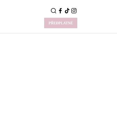
PŘEDPLATNÉ
VÍCE
Y
CELEBRITY
Novinky
Styl slavných
Rozhovory
ie