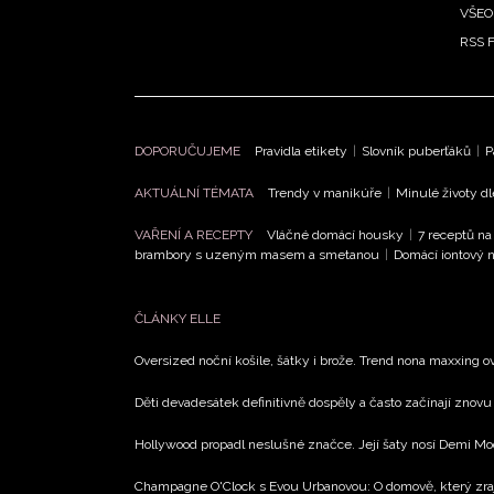
VŠEO
RSS 
DOPORUČUJEME
Pravidla etikety
|
Slovník puberťáků
|
P
AKTUÁLNÍ TÉMATA
Trendy v manikúře
|
Minulé životy d
VAŘENÍ A RECEPTY
Vláčné domácí housky
|
7 receptů na
brambory s uzeným masem a smetanou
|
Domácí iontový n
ČLÁNKY ELLE
Oversized noční košile, šátky i brože. Trend nona maxxing o
Děti devadesátek definitivně dospěly a často začínají znovu
Hollywood propadl neslušné značce. Její šaty nosí Demi Mo
Champagne O'Clock s Evou Urbanovou: O domově, který zra