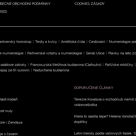
BECNÉ OBCHODNÍ PODMÍNKY
COOKIES ZÁSADY
FEED
artnerský horoskop
|
Testy a kvízy
|
Andělská čísla
|
Cestování
|
Numerologie pod
le numerologie
|
Partnerské vztahy a numerologie
|
Seriál Ulice
|
Plavky na léto 2
 salátové zálivky
|
Francouzská třešňová bublanina (Clafoutis)
|
Pařížské rohlíčky
ápoj ze tří surovin
|
Nadýchaná bublanina
DOPORUČENÉ ČLÁNKY
vládl Kodaň
Terezie Kovalová o rozhodnutí nemít d
violoncellistka
 od nuly
Která to sladila lépe? Helena Vondráč
doplňky
ore i Zendaya
Letní trendy podle vášnivých Italek. S
je s časem