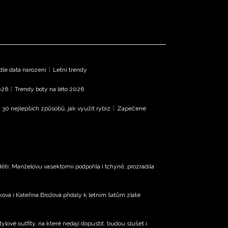
le data narození
|
Letní trendy
026
|
Trendy boty na léto 2026
|
30 nejlepších způsobů, jak využít rybíz
|
Zapečené
ěti: Manželovu vasektomii podpořila i tchyně, prozradila
ková i Kateřina Brožová přidaly k letním šatům zlaté
tylové outfity, na které nedají dopustit, budou slušet i