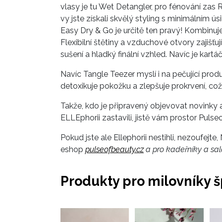
vlasy je tu Wet Detangler, pro fénování zas 
vy jste získali skvělý styling s minimálním ú
Easy Dry & Go je určitě ten pravý! Kombinuj
Flexibilní štětiny a vzduchové otvory zajišť
sušení a hladký finální vzhled. Navíc je kart
Navíc Tangle Teezer myslí i na pečující pro
detoxikuje pokožku a zlepšuje prokrvení, což 
Takže, kdo je připravený objevovat novinky a
ELLEphorii zastavili, jistě vám prostor Pulse
Pokud jste ale Ellephorii nestihli, nezoufejt
eshop
pulseofbeauty.cz
a pro kadeřníky a sa
Produkty pro milovníky š