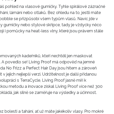
náš pohled na vlasové gumičky. Tyhle spirálové zázračné
ání, lámání nebo otlaků. Bez ohledu na to, jestli máte
isibobble se přizpůsobí všem typům vlasů. Navíc jde v
ndy gumičky nebo stylové skřipce, tady je vždycky něco
ojí i pomůcky na heat-less vlny, které jsou právem stále
omovaných kadeřníků, kteří nechtěli jen maskovat
it. A povedlo se! Living Proof má odpověď na jemné
řada No Frizz a Perfect Hair Day jsou hitem a zároveň
jejich nejlepší verzi. Udržitelnost je další přidanou
upráci s TerraCycle, Living Proof jasně míří k
ckou metodu a inovace získal Living Proof více než 300
okládá, jak silně se zaměřuje na výsledky a účinnost.
z bolesti a tahání, ať už máte jakékoliv vlasy. Pro mokré