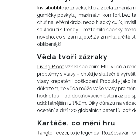
Invisibobble
je značka, která zcela změnila 
gumičky poskytují maximální komfort bez tah
chuť na ležérní drdol nebo hladký culík, Inv
souladu ti s trendy – roztomilé sponky, tre
nového, co si zamilujete! Za zmínku určitě st
oblíbenější.
Věda tvoří zázraky
Living Proof
vznikl spojením MIT věců a ren
problémy s vlasy – chtěli je skutečně vyřeš
vlasy, krepatění i poškození. Produkty jako 
důkazem, že věda může vaše vlasy proměnit v 
hodnotou – od doplňovacích balení až po spol
udržitelnějším zítřkům. Díky důrazu na věde
ocenění a drží 120 globálních patentů, což d
Kartáče, co mění hru
Tangle Teezer
, to je legenda! Rozčesávání be