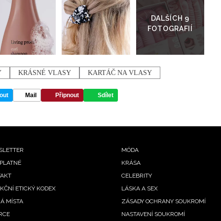
galerie
Y
KRÁSNÉ VLASY
KARTÁČ NA VLASY
out
Mail
Připnout
Sdílet
oter
SLETTER
MÓDA
PLATNÉ
KRÁSA
nu
AKT
CELEBRITY
KČNÍ ETICKÝ KODEX
LÁSKA A SEX
Á MÍSTA
ZÁSADY OCHRANY SOUKROMÍ
RCE
NASTAVENÍ SOUKROMÍ