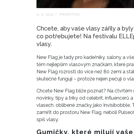
11. 11. 2024
/
PROMOTION
Chcete, aby vaše vlasy zářily a byl
co potřebujete! Na festivalu ELLEp
vlasy.
New Flag je tady pro kadeřníky, salony a vš
těm nejlepším vlasovým značkám, které prav
New Flag rozrostl do více než 80 zemí a stá
skutečně fungují – protože nejen pečují o vlas
Chcete New Flag blíže poznat? Na čtvrtém ro
novinky, tipy a triky od celebrit, influencerů 
vlasech, oblíbené značky jako Invisibobble, 
zamířit do prostoru New Flag, neboli Pulse
spíš vlasy.
Gumičky, které milují vaše