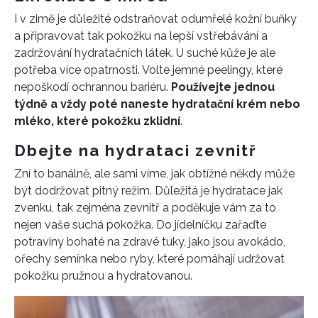
I v zimě je důležité odstraňovat odumřelé kožní buňky
a připravovat tak pokožku na lepší vstřebávání a
zadržování hydratačních látek. U suché kůže je ale
potřeba více opatrnosti. Volte jemné peelingy, které
nepoškodí ochrannou bariéru.
Používejte jednou
týdně a vždy poté naneste hydratační krém nebo
mléko, které pokožku zklidní
.
Dbejte na hydrataci zevnitř
Zní to banálně, ale sami víme, jak obtížné někdy může
být dodržovat pitný režim. Důležitá je hydratace jak
zvenku, tak zejména zevnitř a poděkuje vám za to
nejen vaše suchá pokožka. Do jídelníčku zařaďte
potraviny bohaté na zdravé tuky, jako jsou avokádo,
ořechy semínka nebo ryby, které pomáhají udržovat
INFORMACE
pokožku pružnou a hydratovanou.
REDAKCE