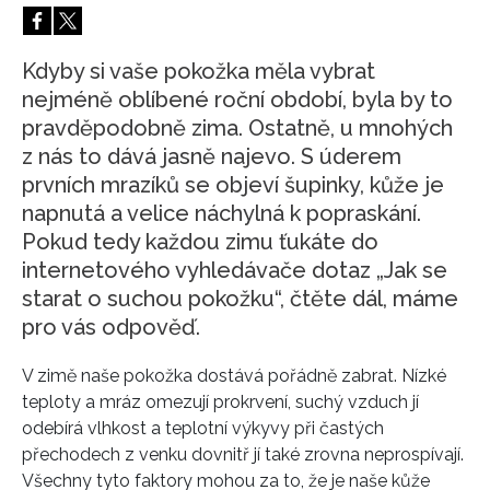
HOME
Kdyby si vaše pokožka měla vybrat
nejméně oblíbené roční období, byla by to
pravděpodobně zima. Ostatně, u mnohých
z nás to dává jasně najevo. S úderem
prvních mrazíků se objeví šupinky, kůže je
napnutá a velice náchylná k popraskání.
Pokud tedy každou zimu ťukáte do
internetového vyhledávače dotaz „Jak se
starat o suchou pokožku“, čtěte dál, máme
pro vás odpověď.
V zimě naše pokožka dostává pořádně zabrat. Nízké
teploty a mráz omezují prokrvení, suchý vzduch jí
odebírá vlhkost a teplotní výkyvy při častých
přechodech z venku dovnitř jí také zrovna neprospívají.
Všechny tyto faktory mohou za to, že je naše kůže