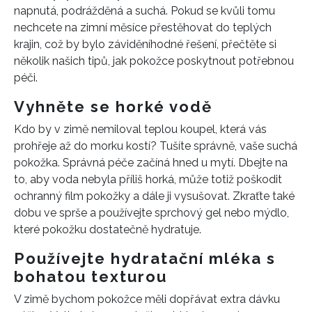
napnutá, podrážděná a suchá. Pokud se kvůli tomu
nechcete na zimní měsíce přestěhovat do teplých
krajin, což by bylo záviděníhodné řešení, přečtěte si
několik našich tipů, jak pokožce poskytnout potřebnou
péči.
Vyhněte se horké vodě
Kdo by v zimě nemiloval teplou koupel, která vás
prohřeje až do morku kostí? Tušíte správně, vaše suchá
pokožka. Správná péče začíná hned u mytí. Dbejte na
to, aby voda nebyla příliš horká, může totiž poškodit
ochranný film pokožky a dále ji vysušovat. Zkraťte také
dobu ve sprše a používejte sprchový gel nebo mýdlo,
které pokožku dostatečně hydratuje.
Používejte hydratační mléka s
bohatou texturou
V zimě bychom pokožce měli dopřávat extra dávku