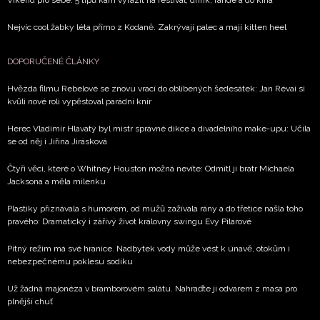
Víkend pro sebe: 5 tipů kam vyrazit na festival, drink, rande a do kina
Nejvíc cool žabky léta přímo z Kodaně. Zakrývají palec a mají kitten heel
DOPORUČENÉ ČLÁNKY
Hvězda filmu Rebelové se znovu vrací do oblíbených šedesátek: Jan Révai si
kvůli nové roli vypěstoval parádní knír
Herec Vladimír Hlavatý byl mistr správné dikce a divadelního make-upu: Učila
se od něj i Jiřina Jirásková
Čtyři věci, které o Whitney Houston možná nevíte: Odmítl ji bratr Michaela
Jacksona a měla milenku
Plastiky přiznávala s humorem, od mužů zažívala rány a do třetice našla toho
pravého: Dramatický i zářivý život královny swingu Evy Pilarové
Pitný režim má své hranice. Nadbytek vody může vést k únavě, otokům i
nebezpečnému poklesu sodíku
Už žádná majonéza v bramborovém salátu. Nahraďte ji odvarem z masa pro
plnější chuť