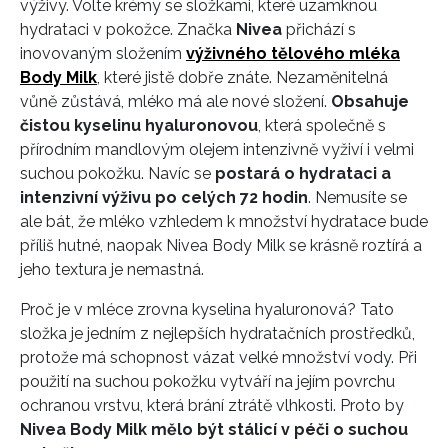
výživy. Volte krémy se složkami, které uzamknou
hydrataci v pokožce. Značka
Nivea
přichází s
inovovaným složením
výživného tělového mléka
Body Milk
, které jistě dobře znáte. Nezaměnitelná
vůně zůstává, mléko má ale nové složení.
Obsahuje
čistou kyselinu hyaluronovou
, která společně s
přírodním mandlovým olejem intenzivně vyživí i velmi
suchou pokožku. Navíc se
postará o hydrataci a
intenzivní výživu po celých 72 hodin
. Nemusíte se
ale bát, že mléko vzhledem k množství hydratace bude
příliš hutné, naopak Nivea Body Milk se krásně roztírá a
jeho textura je nemastná.
Proč je v mléce zrovna kyselina hyaluronová? Tato
složka je jedním z nejlepších hydratačních prostředků,
protože má schopnost vázat velké množství vody. Při
použití na suchou pokožku vytváří na jejím povrchu
ochranou vrstvu, která brání ztrátě vlhkosti. Proto by
Nivea Body Milk mělo být stálicí v péči o suchou