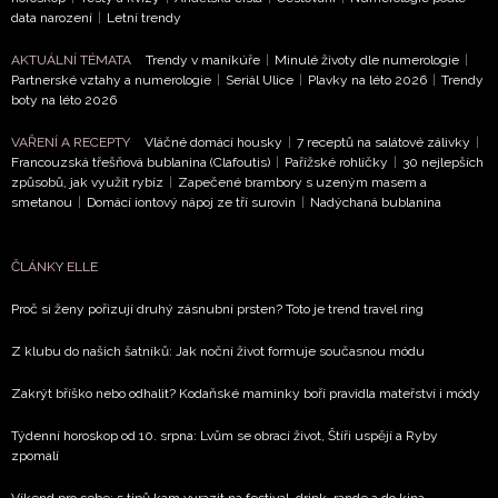
informace od našich partnerů? Pokud souhlasíte se
data narození
|
Letní trendy
zpracováním údajů k tomuto účelu podle
Zásad ochrany
soukromí BurdaMedia Extra s.r.o.
, zaškrtněte toto pole.
AKTUÁLNÍ TÉMATA
Trendy v manikúře
|
Minulé životy dle numerologie
|
Partnerské vztahy a numerologie
|
Seriál Ulice
|
Plavky na léto 2026
|
Trendy
boty na léto 2026
VAŘENÍ A RECEPTY
Vláčné domácí housky
|
7 receptů na salátové zálivky
|
Francouzská třešňová bublanina (Clafoutis)
|
Pařížské rohlíčky
|
30 nejlepších
způsobů, jak využít rybíz
|
Zapečené brambory s uzeným masem a
smetanou
|
Domácí iontový nápoj ze tří surovin
|
Nadýchaná bublanina
ČLÁNKY ELLE
Proč si ženy pořizují druhý zásnubní prsten? Toto je trend travel ring
Z klubu do našich šatníků: Jak noční život formuje současnou módu
Zakrýt bříško nebo odhalit? Kodaňské maminky boří pravidla mateřství i módy
Týdenní horoskop od 10. srpna: Lvům se obrací život, Štíři uspějí a Ryby
zpomalí