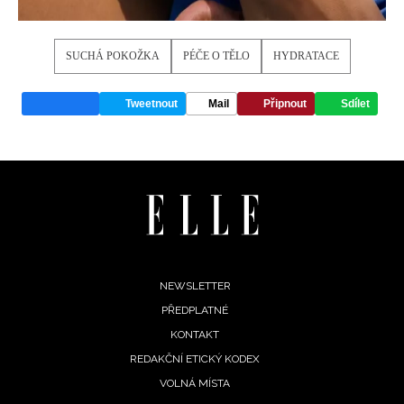
SUCHÁ POKOŽKA
PÉČE O TĚLO
HYDRATACE
Tweetnout
Mail
Připnout
Sdílet
Footer
NEWSLETTER
PŘEDPLATNÉ
menu
KONTAKT
REDAKČNÍ ETICKÝ KODEX
VOLNÁ MÍSTA