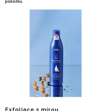
pokožku
.
Exfoliace s mírou